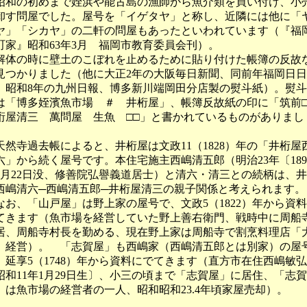
和の初めまで姪浜や能古島の漁師から魚介類を買い付け、小
卸す問屋でした。屋号を「イゲタヤ」と称し、近隣には他に「
ヤ」「シカヤ」の二軒の問屋もあったといわれています（『福
町家』昭和63年3月 福岡市教育委員会刊）。
体の時に壁土のこぼれを止めるために貼り付けた帳簿の反故
見つかりました（他に大正2年の大阪毎日新聞、同前年福岡日
、昭和8年の九州日報、博多新川端岡田分店製の熨斗紙）。熨
は「博多姪濱魚市場 ＃ 井桁屋」、帳簿反故紙の印に「筑前□
桁屋清三 萬問屋 生魚 □□」と書かれているものがありまし
。
然寺過去帳によると、井桁屋は文政11（1828）年の「井桁屋
六」から続く屋号です。本住宅施主西嶋清五郎（明治23年〔189
7月22日没、修善院弘譽義道居士）と清六・清三との続柄は、
西嶋清六─西嶋清五郎─井桁屋清三の親子関係と考えられます。
お、「山戸屋」は野上家の屋号で、文政5（1822）年から資
てきます（魚市場を経営していた野上善右衛門、戦時中に周船
居、周船寺村長を勤める、現在野上家は周船寺で割烹料理店「
」経営）。 「志賀屋」も西嶋家（西嶋清五郎とは別家）の屋
、延享5（1748）年から資料にでてきます（直方市在住西嶋敏
昭和11年1月29日生〕、小三の頃まで「志賀屋」に居住、「志賀
」は魚市場の経営者の一人、昭和昭和23.4年頃家屋売却）。