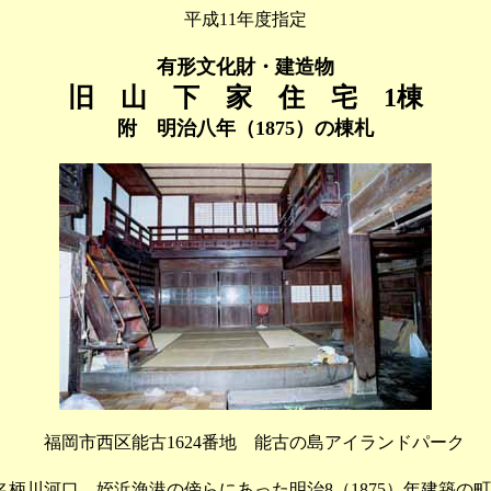
平成11年度指定
有形文化財・建造物
旧 山 下 家 住 宅 1棟
附 明治八年（1875）の棟札
福岡市西区能古1624番地 能古の島アイランドパーク
柄川河口、姪浜漁港の傍らにあった明治8（1875）年建築の町