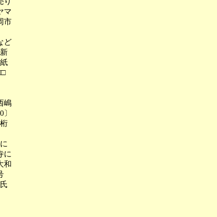
売り
ヤマ
岡市
など
日新
斗紙
□
西嶋
0〕
井桁
料に
寺に
大和
号
弘氏