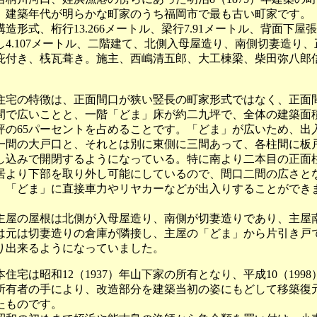
。建築年代が明らかな町家のうち福岡市で最も古い町家です。
造形式、桁行13.266メートル、梁行7.91メートル、背面下屋
し4.107メートル、二階建て、北側入母屋造り、南側切妻造り、
庇付き、桟瓦葺き。施主、西嶋清五郎、大工棟梁、柴田弥八郎
。
宅の特徴は、正面間口が狭い竪長の町家形式ではなく、正面
間で広いことと、一階「どま」床が約二九坪で、全体の建築面
坪の65パーセントを占めることです。「どま」が広いため、出
一間の大戸口と、それとは別に東側に三間あって、各柱間に板
し込みで開閉するようになっている。特に南より二本目の正面
居より下部を取り外し可能にしているので、間口二間の広さと
、「どま」に直接車力やリヤカーなどが出入りすることができ
。
屋の屋根は北側が入母屋造り、南側が切妻造りであり、主屋
は元は切妻造りの倉庫が隣接し、主屋の「どま」から片引き戸
り出来るようになっていました。
住宅は昭和12（1937）年山下家の所有となり、平成10（1998
所有者の手により、改造部分を建築当初の姿にもどして移築復
たものです。