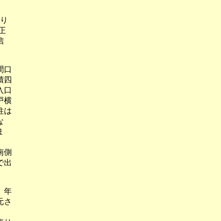
張り
正
信
間口
積四
入口
戸横
柱は
な
ま
南側
で出
）年
元さ