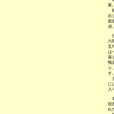
家
構
出
面
貞
住
六
五
は
落
鴨
り
す
主
に
入
本
現
れ