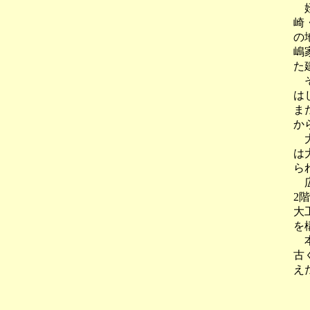
姪
崎
の
嶋
た
そ
は
ま
か
大
は
ら
広
2
大
を
本
古
え