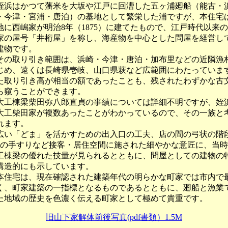
浜はかつて藩米を大坂や江戸に回漕した五ヶ浦廻船（能古・
・今津・宮浦・唐泊）の基地として繁栄した浦ですが、本住宅
地に西嶋家が明治8年（1875）に建てたもので、江戸時代以来
家の屋号「井桁屋」を称し、海産物を中心とした問屋を経営し
建物です。
の取り引き範囲は、浜崎・今津・唐泊・加布里などの近隣漁
じめ、遠くは長崎県壱岐、山口県萩など広範囲にわたっていま
た取り引き高が相当の額であったことも、残されたわずかな古
ら窺うことができます。
工棟梁柴田弥八郎直貞の事績については詳細不明ですが、姪
大工柴田家が複数あったことがわかっているので、その一族と
れます。
い「どま」を活かすための出入口の工夫、店の間の弓状の階
階の手すりなど接客・居住空間に施された細やかな意匠に、当
工棟梁の優れた技量が見られるとともに、問屋としての建物の
構造的にも示しています。
住宅は、現在確認された建築年代の明らかな町家では市内で
く、町家建築の一指標となるものであるとともに、廻船と漁業
た地域の歴史を色濃く伝える町家として極めて貴重です。
旧山下家解体前後写真(pdf書類）1.5M