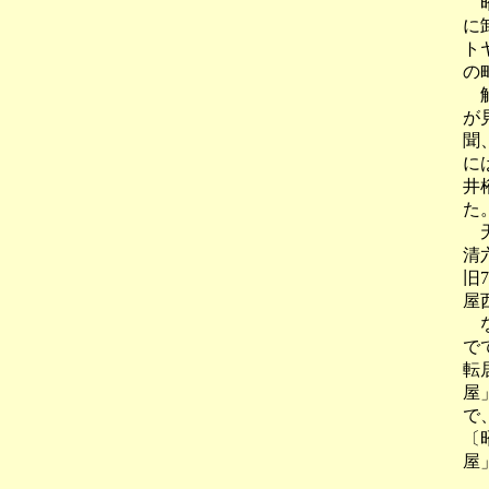
昭
に
ト
の
解
が
聞
に
井
た
天
清
旧
屋
な
で
転
屋
で
〔
屋