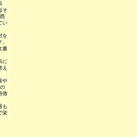
浜
はそ
の西
てい
村を
す。
文書
浜に
考え
段や
時の
特徴
最も
で栄