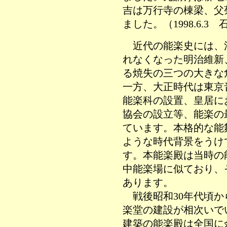
吉は万行寺の棟梁、父
ました。（1998.6.
近代の能楽史には、
れなくなった明治維新
る焼失の三つの大きな
一方、大正時代は東京
能楽科の設置、皇居に
協会の設立等、能楽の
ています。本格的な能
ような時代背景をうけ
す。本能楽殿は当時の
中能楽場に似ており、
あります。
戦後昭和30年代頃か
楽堂の建設が相次いで
建築の能楽殿は全国に