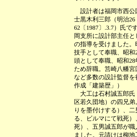
設計者は福岡市西公園
士黒木利三郎（明治26〔18
62〔1987〕.3.7）
岡支所に設計部主任と
の指導を受けました。
技手として奉職、昭和
頭として奉職、昭和2
ため辞職。筥崎八幡宮
など多数の設計監督を
作成「建築歴」）
大工は石村誠五郎氏（
区若久団地）の四兄弟
りを墨付けする）、二
る、ビルマにて戦死）
死）、五男誠五郎が職
ました。元請けは柳地