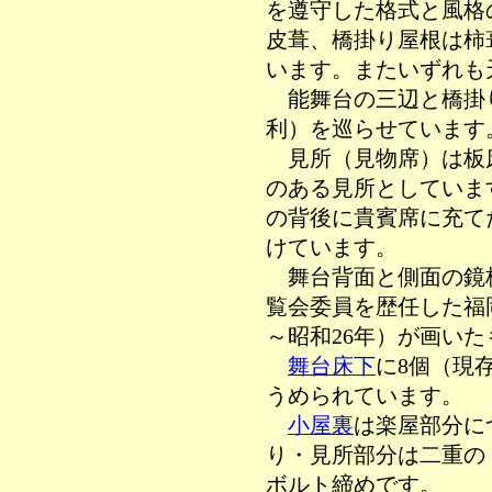
を遵守した格式と風格
皮葺、橋掛り屋根は柿
います。またいずれも
能舞台の三辺と橋掛
利）を巡らせています
見所（見物席）は板
のある見所としていま
の背後に貴賓席に充て
けています。
舞台背面と側面の鏡
覧会委員を歴任した福
～昭和26年）が画い
舞台床下
に8個（現
うめられています。
小屋裏
は楽屋部分に
り・見所部分は二重の
ボルト締めです。