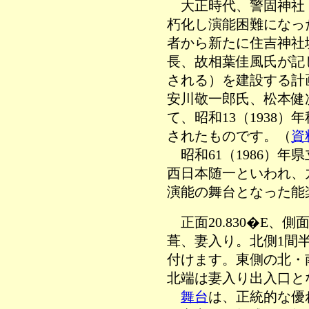
大正時代、警固神社
朽化し演能困難になっ
者から新たに住吉神社
長、故相葉佳風氏が記
される）を建設する計
安川敬一郎氏、松本健
て、昭和13（1938
されたものです。（
資
昭和61（1986）年
西日本随一といわれ、
演能の舞台となった能
正面20.830�E、側
葺、妻入り。北側1間
付けます。東側の北・
北端は妻入り出入口と
舞台
は、正統的な優