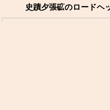
史蹟夕張砿のロードヘ