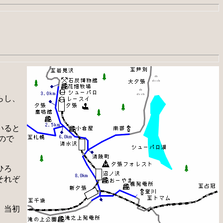
らし、
いると
ので
ひろ
それぞ
。当初