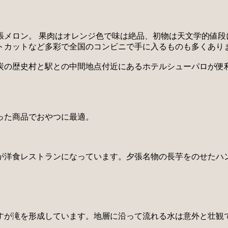
張メロン。 果肉はオレンジ色で味は絶品、初物は天文学的値段
トカットなど多彩で全国のコンビニで手に入るものも多くあり
炭の歴史村と駅との中間地点付近にあるホテルシューパロが便
った商品でおやつに最適。
が洋食レストランになっています。夕張名物の長芋をのせたハ
すが滝を形成しています。地層に沿って流れる水は意外と壮観