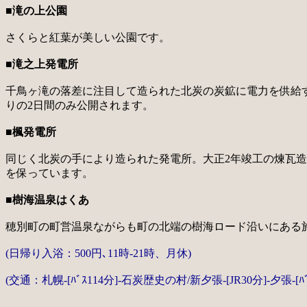
■滝の上公園
さくらと紅葉が美しい公園です。
■滝之上発電所
千鳥ヶ滝の落差に注目して造られた北炭の炭鉱に電力を供給
りの2日間のみ公開されます。
■楓発電所
同じく北炭の手により造られた発電所。大正2年竣工の煉瓦
を保っています。
■樹海温泉はくあ
穂別町の町営温泉ながらも町の北端の樹海ロード沿いにある
(日帰り入浴：500円､11時-21時、月休)
(交通：札幌-[ﾊﾞｽ114分]-石炭歴史の村/新夕張-[JR30分]-夕張-[