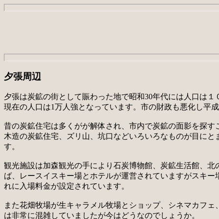
夕張周辺
夕張は炭鉱の街として賑わった地で昭和30年代には人口は
現在の人口は1万人強となっています。市の財政も悪化し平成
昔の炭鉱住宅は多くがが解体され、市内で炭鉱の面影を探す
木造の炭鉱住宅、ズリ山、坑口などいろいろなものが目にと
す。
観光施設は加森観光の手により石炭博物館、炭鉱生活館、北
ば、レースイスキー場とホテルが運営されていますがスキー
れに入場料金が設定されています。
また花畑牧場が生キャラメル牧場とショップ、シネマカフェ
は非常に混雑していましたが今はどうなのでしょうか。