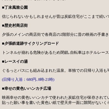
■丁未風致公園
信じられないかもしれませんが昔は炭鉱住宅がここまで続い
■歴史村商店街
夕張のメインの商店街で各商店の2階部分に昔の映画の手書
■夕張鉄道跡サイクリングロード
トンネルが崩れる危険があるため閉鎖｡自転車はホテルレース
■レースイの湯
ぐるっとパスにも組み込まれた温泉。単独での日帰り入浴も
(日帰り入浴：680円､8時-21時)
■幸せの黄色いハンカチ広場
映画幸せの黄色いハンカチで使われた炭鉱住宅が保存されて
貼った願い事を書いた黄色い紙で壁天井一面に隙間がないく