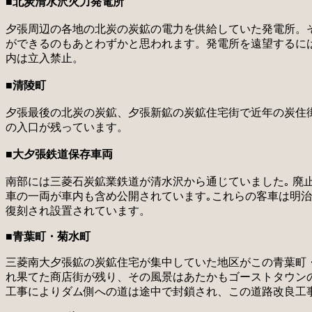
■北炭清水沢火力発電所
夕張周辺の各地の北炭の炭鉱の電力を供給していた発電所。
ができるのもあとわずかと思われます。発電所を遠望するに
内は立入禁止。
■清陵町
夕張最後の北炭の炭鉱、夕張新鉱の炭鉱住宅街で近年の炭住街
の入口が残っています。
■大夕張鉄道保存車両
南部には三菱石炭鉱業鉄道が清水沢から通じていました｡ 廃
車の一両が車内も含め公開されています｡これらの客車は明
復刻され設置されています。
■青葉町・菊水町
三菱南大夕張鉱の炭鉱住宅が集中していた地区がこの青葉町
れ果てた商店街が残り、その風景はあたかもゴーストタウン
工事によりダム側への道は途中で封鎖され、この道路改良工