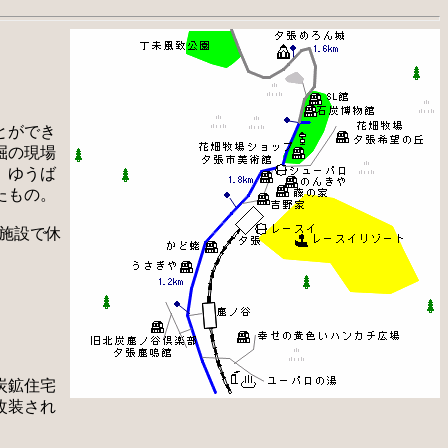
とができ
掘の現場
。ゆうば
たもの。
施設で休
炭鉱住宅
改装され