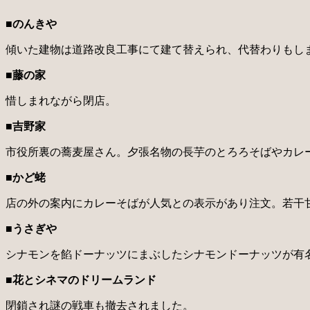
■のんきや
傾いた建物は道路改良工事にて建て替えられ、代替わりもし
■藤の家
惜しまれながら閉店。
■吉野家
市役所裏の蕎麦屋さん。夕張名物の長芋のとろろそばやカレ
■かど蛯
店の外の案内にカレーそばが人気との表示があり注文。若干
■うさぎや
シナモンを餡ドーナッツにまぶしたシナモンドーナッツが有
■花とシネマのドリームランド
閉鎖され謎の戦車も撤去されました。