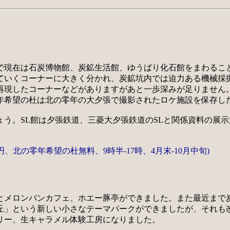
で現在は石炭博物館、炭鉱生活館、ゆうばり化石館をまわるこ
ていくコーナーに大きく分かれ、炭鉱坑内では迫力ある機械採
再現したコーナーなどがありますがあと一歩深みが足りません
年希望の杜は北の零年の大夕張で撮影されたロケ施設を保存し
う。SL館は夕張鉄道、三菱大夕張鉄道のSLと関係資料の展示
0円、北の零年希望の杜無料、9時半-17時、4月末-10月中旬)
とメロンパンカフェ、ホエー豚亭ができました。また最近まで
丘」という新しい小さなテーマパークができましたが、それも
リー、生キャラメル体験工房になりました。