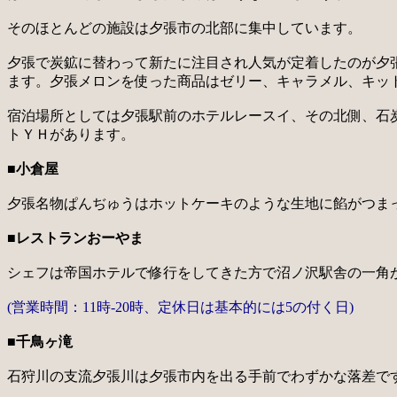
そのほとんどの施設は夕張市の北部に集中しています。
夕張で炭鉱に替わって新たに注目され人気が定着したのが夕
ます。夕張メロンを使った商品はゼリー、キャラメル、キッ
宿泊場所としては夕張駅前のホテルレースイ、その北側、石
トＹＨがあります。
■小倉屋
夕張名物ぱんぢゅうはホットケーキのような生地に餡がつま
■レストランおーやま
シェフは帝国ホテルで修行をしてきた方で沼ノ沢駅舎の一角
(営業時間：11時-20時、定休日は基本的には5の付く日)
■千鳥ヶ滝
石狩川の支流夕張川は夕張市内を出る手前でわずかな落差で