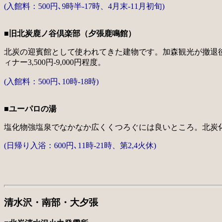
(入館料：500円､9時半-17時、4月末-11月初旬)
■旧北炭鹿ノ谷倶楽部（夕張鹿鳴館）
北炭の迎賓館として使われてきた建物です。加森観光が撤退後、
ィナー3,500円-9,000円程度。
(入館料：500円､10時-18時)
■ユーパロの湯
塩化物強塩泉でなかなか広くくつろぐには良いところ。北炭
(日帰り入浴：600円､11時-21時、第2,4火休)
清水沢・南部・大夕張