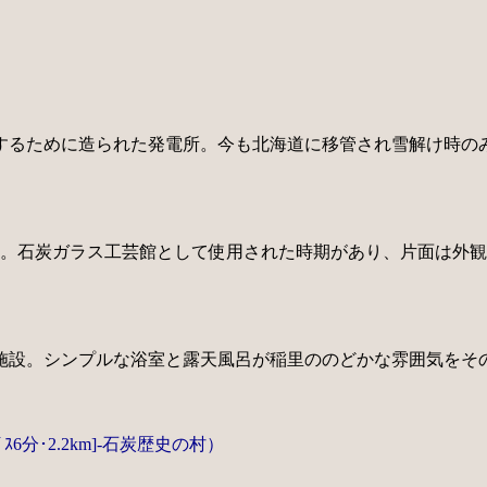
するために造られた発電所。今も北海道に移管され雪解け時の
造。石炭ガラス工芸館として使用された時期があり、片面は外
施設。シンプルな浴室と露天風呂が稲里ののどかな雰囲気をそ
ﾊﾞｽ6分･2.2km]-石炭歴史の村）