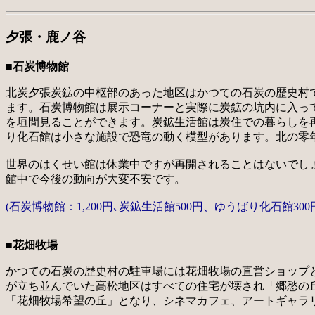
夕張・鹿ノ谷
■石炭博物館
北炭夕張炭鉱の中枢部のあった地区はかつての石炭の歴史村
ます。石炭博物館は展示コーナーと実際に炭鉱の坑内に入っ
を垣間見ることができます。炭鉱生活館は炭住での暮らしを
り化石館は小さな施設で恐竜の動く模型があります。北の零
世界のはくせい館は休業中ですが再開されることはないでしょ
館中で今後の動向が大変不安です。
(石炭博物館：1,200円､炭鉱生活館500円、ゆうばり化石館30
■花畑牧場
かつての石炭の歴史村の駐車場には花畑牧場の直営ショップ
が立ち並んでいた高松地区はすべての住宅が壊され「郷愁の
「花畑牧場希望の丘」となり、シネマカフェ、アートギャラ