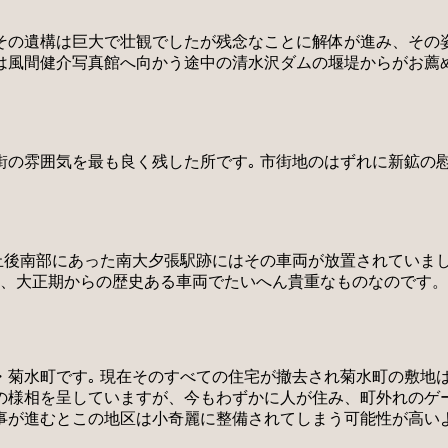
その遺構は巨大で壮観でしたが残念なことに解体が進み、その
は風間健介写真館へ向かう途中の清水沢ダムの堰堤からがお薦
の雰囲気を最も良く残した所です｡ 市街地のはずれに新鉱の
止後南部にあった南大夕張駅跡にはその車両が放置されていまし
治、大正期からの歴史ある車両でたいへん貴重なものなのです
・菊水町です｡ 現在そのすべての住宅が撤去され菊水町の敷地
の様相を呈していますが、今もわずかに人が住み、町外れのゲ
事が進むとこの地区は小奇麗に整備されてしまう可能性が高い