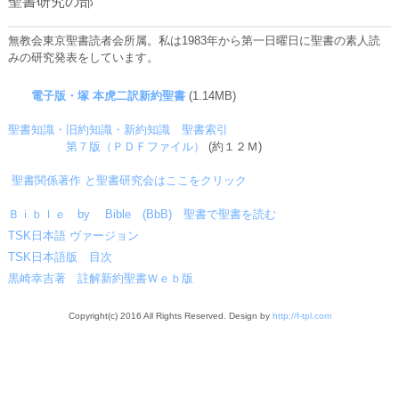
聖書研究の部
無教会東京聖書読者会所属。私は
1983
年から第一日曜日に聖書の素人読
みの研究発表をしています。
電子版・塚 本虎二訳新約聖書
(1.14MB)
聖書知識・旧約知識・新約知識 聖書索引
第７版（ＰＤＦファイル）
(
約１２Ｍ
)
聖書関係著作 と聖書研究会はここをクリック
Ｂｉｂｌｅ by Bible (BbB) 聖書で聖書を読む
TSK
日本語 ヴァージョン
TSK
日本語版 目次
黒崎幸吉
著 註解新約聖書Ｗｅｂ版
Copyright(c) 2016 All Rights Reserved. Design by
http://f-tpl.com