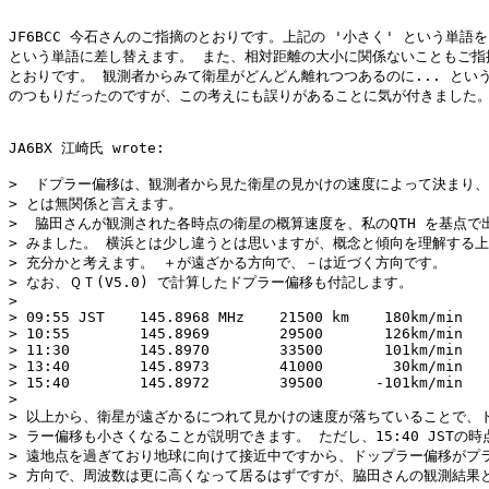
JF6BCC 今石さんのご指摘のとおりです。上記の '小さく' という単語を 
という単語に差し替えます。 また、相対距離の大小に関係ないこともご指摘
とおりです。 観測者からみて衛星がどんどん離れつつあるのに... という
のつもりだったのですが、この考えにも誤りがあることに気が付きました。
JA6BX 江崎氏 wrote:

>  ドプラー偏移は、観測者から見た衛星の見かけの速度によって決まり、
> とは無関係と言えます。

>  脇田さんが観測された各時点の衛星の概算速度を、私のQTH を基点で出
> みました。 横浜とは少し違うとは思いますが、概念と傾向を理解する上
> 充分かと考えます。 ＋が遠ざかる方向で、－は近づく方向です。

> なお、ＱＴ(V5.0) で計算したドプラー偏移も付記します。 

> 

> 09:55 JST    145.8968 MHz    21500 km    180km/min   
> 10:55        145.8969        29500       126km/min   
> 11:30        145.8970        33500       101km/min   
> 13:40        145.8973        41000        30km/min   
> 15:40        145.8972        39500      -101km/min   
> 

> 以上から、衛星が遠ざかるにつれて見かけの速度が落ちていることで、ド
> ラー偏移も小さくなることが説明できます。 ただし、15:40 JSTの時
> 遠地点を過ぎており地球に向けて接近中ですから、ドップラー偏移がプラ
> 方向で、周波数は更に高くなって居るはずですが、脇田さんの観測結果と