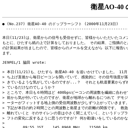
衛星AO-4
● (No.237) 衛星AO-40 のドップラーシフト (2000年11月23日)

　------------------------------------------------------
本日(11/23)は、衛星からの信号も受信せずに、皆様からいただいたコメン
もとに、ひたすら紙の上で計算をしておりました。 その結果、ご指摘のとお
の計算結果が出ましたので、皆様からのメールを交えながら 以下に報告いた
ます。

JE9PEL/1 脇田 wrote:

> 本日(11/21)も、ひたすら 衛星AO-40 を追いかけていました。 11月
> ち上げ直後から毎日ビーコンを聞いていて、感覚的に その信号強度が落
> きているような気がしているのですが...？  それとも軌道要素からずれ
> ているだけなのでしょうか？

> ところで、本日も６時間ほど 400bpsビーコンの周波数を繊細に合わせ
> 前から気が付いていたのですが、衛星が地球から離れるにつれて デモジ
> ーターがフィットする地上側の受信周波数が少しずつ上がっていきます。
> 下記が本日の約２時間ごとの周波数と衛星までの距離の関係です。 救急
> 離れていくと そのサイレンの音は小さく聞こえていく、というドップラ
> フトの変化に反するように思うのですが？ 何か勘違いをしているのかな
> 

>        09:55 JST    145.8968 MHz    21500 km
