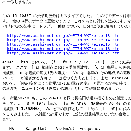
> 一致しません。

この 15:40JST の受信周波数はミスタイプでした。 この行のデータは削
す。 他の 4行のデータは正確ですので、これをもとに話しを進めます。今
7年前の次の記事に、ドップラー偏移について 自分で詳細に解析していまし
http://www.asahi-net.or.jp/~EI7M-WKT/eisei13.htm
http://www.asahi-net.or.jp/~EI7M-WKT/eisei14.htm
http://www.asahi-net.or.jp/~EI7M-WKT/eisei15.htm
http://www.asahi-net.or.jp/~EI7M-WKT/eisei16.htm
http://www.asahi-net.or.jp/~EI7M-WKT/eisei24.htm
eisei13.htm において、【f = fo * c / (c + Vs)】  という結
ます。 ここで、f は 観測点における受信周波数、 fo は 衛星から送信
周波数、 c は電波の速度(光の速度)、 Vs は 衛星の その地点での速度
Vs は、＋が遠ざかる方向で、－は近づく方向とします。また、eisei24.ht
おいて、『MAの変化による衛星AO-13の飛行速度』 と題する記事の中で、AO
の速度を「ニュートン法 (逐次近似法)」を用いて詳細に求めました。 

今、衛星AO-40 も、この AO-13 と同じ長楕円軌道を描くものと仮定しま
そして、c = 3 * 10^5 km/s、 fo を AMSAT-NA発表の AO-40 
周波数 145.898MHz、 Vs を下の数値として、上記の【f = 式】に代入
をしてみました。 大雑把な計算ですが、上記の観測結果とだいたい合致して
ます。

   MA     Range(km)    Vs(km/s)  Frequency
