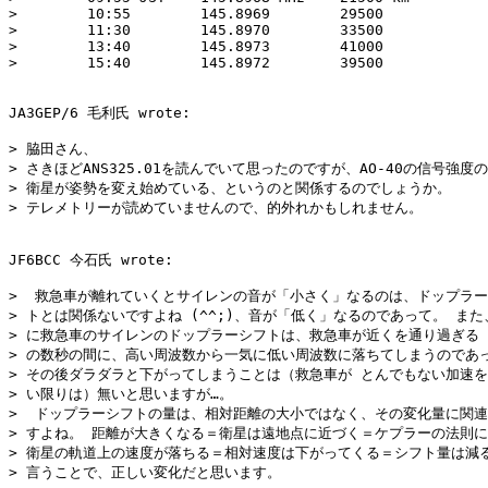
>        10:55        145.8969        29500

>        11:30        145.8970        33500

>        13:40        145.8973        41000

>        15:40        145.8972        39500

JA3GEP/6 毛利氏 wrote:

> 脇田さん、

> さきほどANS325.01を読んでいて思ったのですが、AO-40の信号強度の
> 衛星が姿勢を変え始めている、というのと関係するのでしょうか。

> テレメトリーが読めていませんので、的外れかもしれません。

JF6BCC 今石氏 wrote:

>  救急車が離れていくとサイレンの音が「小さく」なるのは、ドップラー
> トとは関係ないですよね (^^;)、音が「低く」なるのであって。 また
> に救急車のサイレンのドップラーシフトは、救急車が近くを通り過ぎる 
> の数秒の間に、高い周波数から一気に低い周波数に落ちてしまうのであっ
> その後ダラダラと下がってしまうことは（救急車が とんでもない加速を
> い限りは）無いと思いますが…。

>  ドップラーシフトの量は、相対距離の大小ではなく、その変化量に関連
> すよね。 距離が大きくなる＝衛星は遠地点に近づく＝ケプラーの法則に
> 衛星の軌道上の速度が落ちる＝相対速度は下がってくる＝シフト量は減る
> 言うことで、正しい変化だと思います。
