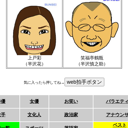
上戸彩
笑福亭鶴瓶
（半沢花）
（半沢慎之助）
気に入ったら押してね→
俳優
女優
お笑い
バラエテ
歌手
文化人
政治家
アナウン
ベスト