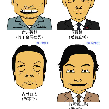
赤井英和
滝藤賢一
（竹下金属社長）
（近藤直弼）
古田新太
（副頭取）
片岡愛之助