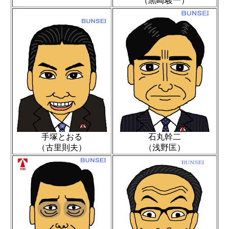
（黒崎駿一）
手塚とおる
石丸幹二
（古里則夫）
（浅野匡）