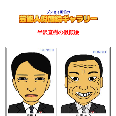
ブンセイ画伯の
半沢直樹の似顔絵
堺雅人
香川照之