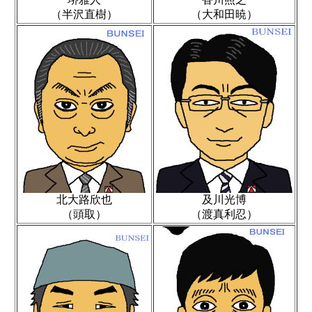
（半沢直樹）
（大和田暁）
北大路欣也
及川光博
（頭取）
（渡真利忍）