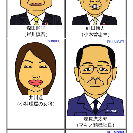
森田順平
緋田康人
（岸川慎吾）
（小木曽忠生）
井川遥
（小料理屋の女将）
志賀廣太郎
（マキノ精機社長）