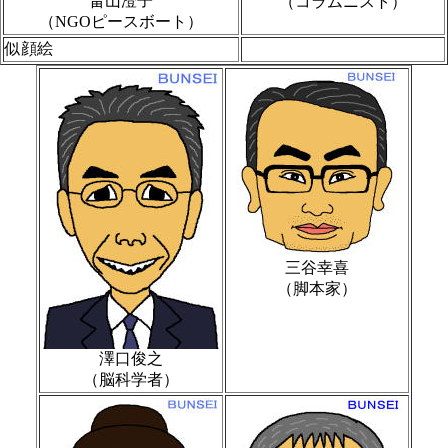
畠山澄子
（コラムニスト）
（NGOピースボート）
似顔絵
三谷幸喜
（脚本家）
澤口俊之
（脳科学者）