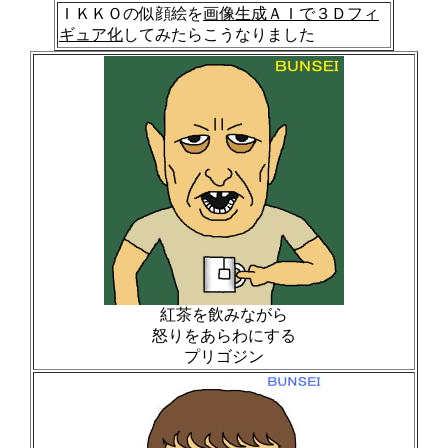
ＩＫＫＯの似顔絵を
画像生成ＡＩで３Ｄフィ
ギュア化
してみたらこうなりました
紅茶を飲みながら
怒りをあらわにする
プリゴジン