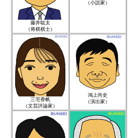
（小説家）
藤井聡太
（将棋棋士）
鴻上尚史
三宅香帆
（演出家）
（文芸評論家）