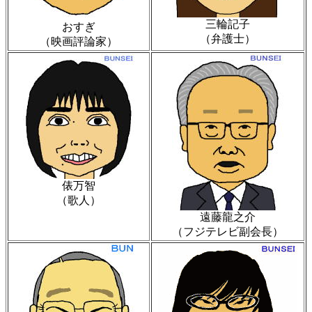
三輪記子
おすぎ
（弁護士）
（映画評論家）
俵万智
（歌人）
遠藤龍之介
（フジテレビ副会長）