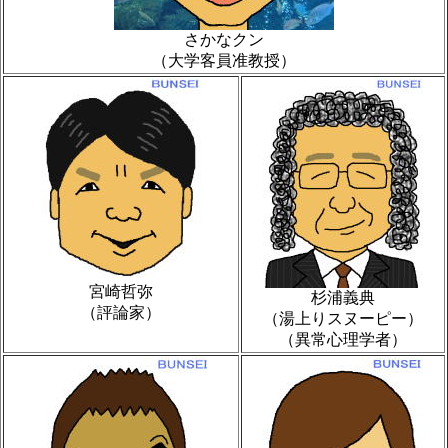
さかなクン
（大学客員准教授）
宮崎哲弥
杉浦義典
（評論家）
（湯上りスヌーピー）
（異常心理学者）