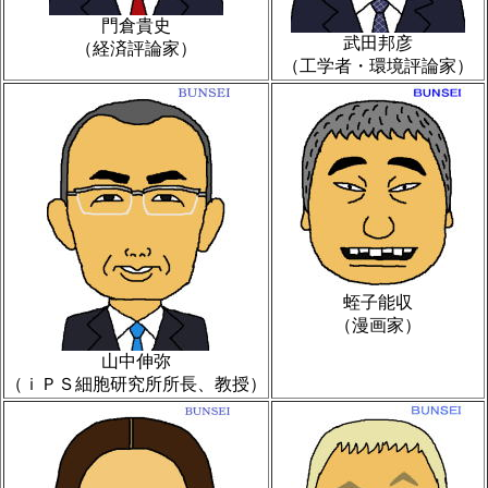
門倉貴史
武田邦彦
（経済評論家）
（工学者・環境評論家）
蛭子能収
（漫画家）
山中伸弥
（ｉＰＳ細胞研究所所長、教授）