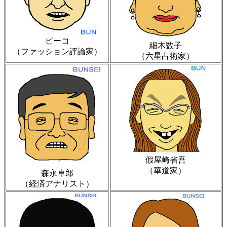
ピーコ
細木数子
（ファッション評論家）
（六星占術家）
假屋崎省吾
（華道家）
森永卓郎
（経済アナリスト）