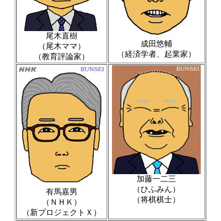
尾木直樹
成田悠輔
（尾木ママ）
（経済学者、起業家）
（教育評論家）
加藤一二三
（ひふみん）
有馬嘉男
（将棋棋士）
（ＮＨＫ）
（新プロジェクトＸ）