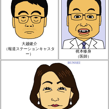
大越健介
（報道ステーションキャスタ
梶本修身
ー）
（医師）