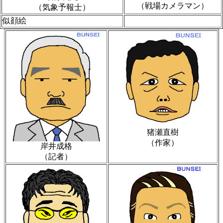
（戦場カメラマン）
（気象予報士）
似顔絵
猪瀬直樹
（作家）
岸井成格
（記者）