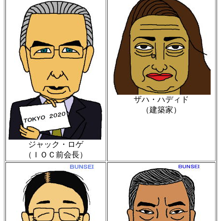
ザハ・ハディド
（建築家）
ジャック・ロゲ
（ＩＯＣ前会長）