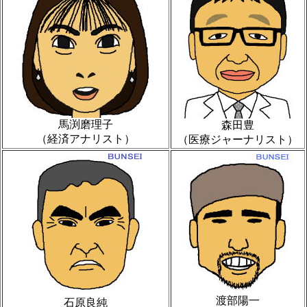
馬渕磨理子
森田豊
（経済アナリスト）
（医療ジャーナリスト）
渡部陽一
石原良純