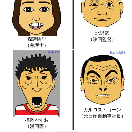
北野武
森詩絵里
（映画監督）
（弁護士）
カルロス・ゴーン
（元日産自動車社長）
楳図かずお
（漫画家）