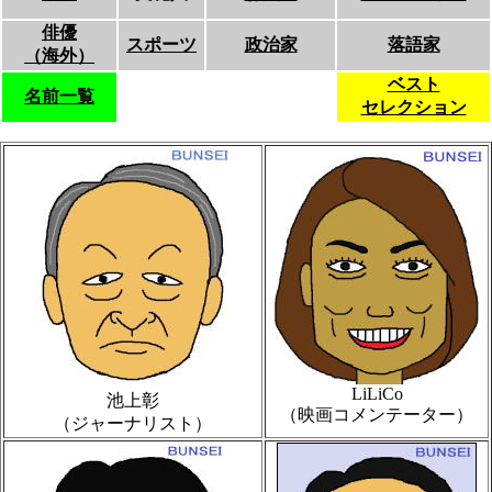
俳優
スポーツ
政治家
落語家
（海外）
ベスト
名前一覧
セレクション
LiLiCo
池上彰
（映画コメンテーター）
（ジャーナリスト）