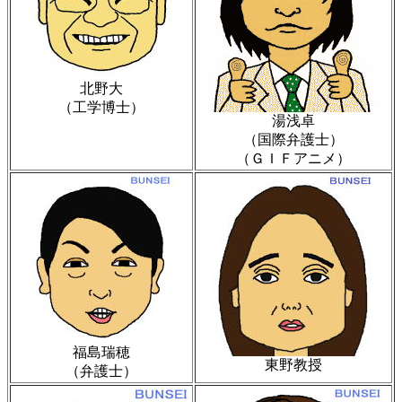
北野大
（工学博士）
湯浅卓
（国際弁護士）
（ＧＩＦアニメ）
福島瑞穂
東野教授
（弁護士）