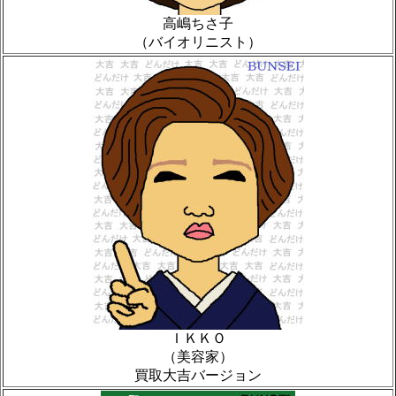
高嶋ちさ子
（バイオリニスト）
ＩＫＫＯ
（美容家）
買取大吉バージョン