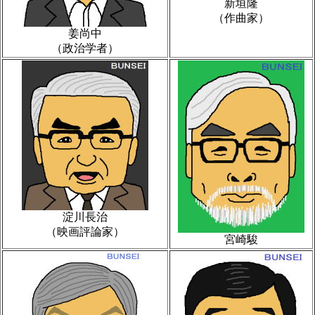
新垣隆
（作曲家）
姜尚中
（政治学者）
淀川長治
（映画評論家）
宮崎駿