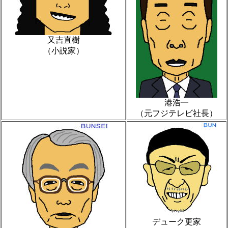
又吉直樹
（小説家）
港浩一
（元フジテレビ社長）
デューク更家