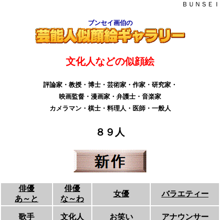
ＢＵＮＳＥＩ
ブンセイ画伯の
文化人などの似顔絵
評論家・教授・博士・芸術家・作家・研究家・
映画監督・漫画家・弁護士・音楽家
カメラマン・棋士・料理人・医師・一般人
８９人
俳優
俳優
女優
バラエティー
あ～と
な～わ
歌手
文化人
お笑い
アナウンサー