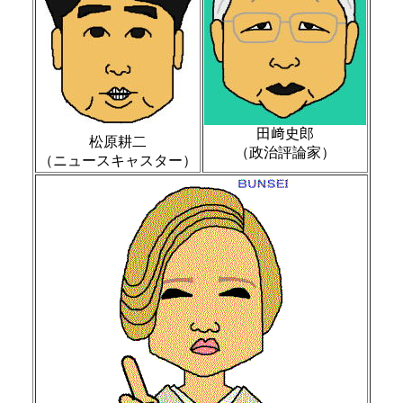
田﨑史郎
松原耕二
（政治評論家）
（ニュースキャスター）