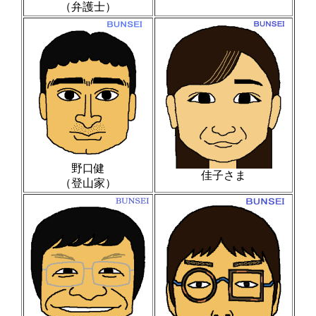
（弁護士）
野口健
佳子さま
（登山家）