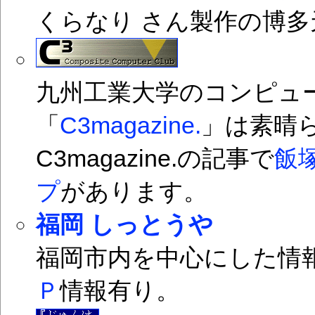
くらなり さん製作の博
九州工業大学のコンピュー
「
C3magazine.
」は素晴
C3magazine.の記事で
飯
プ
があります。
福岡 しっとうや
福岡市内を中心にした情
Ｐ
情報有り。