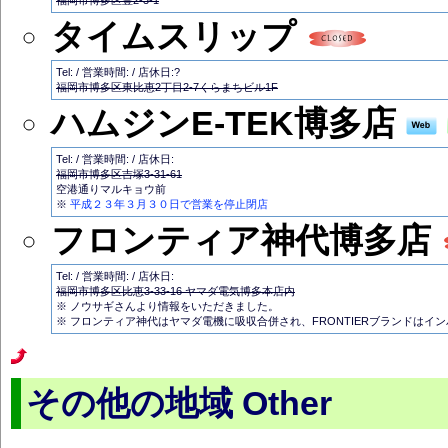
タイムスリップ
Tel: / 営業時間: / 店休日:?
福岡市博多区東比恵2丁目2-7くらまちビル1F
ハムジンE-TEK博多店
Tel: / 営業時間: / 店休日:
福岡市博多区吉塚3-31-61
空港通りマルキョウ前
※
平成２３年３月３０日で営業を停止閉店
フロンティア神代博多店
Tel: / 営業時間: / 店休日:
福岡市博多区比恵3-33-16 ヤマダ電気博多本店内
※ ノウサギさんより情報をいただきました。
※ フロンティア神代はヤマダ電機に吸収合併され、FRONTIERブランドはイ
その他の地域 Other