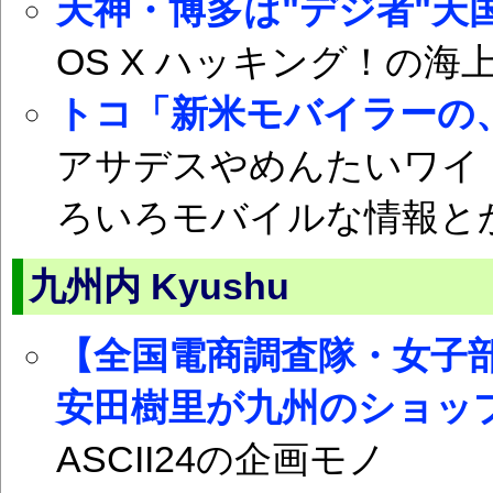
天神・博多は"デジ者"天国
OS X ハッキング！の海
トコ「新米モバイラーの
アサデスやめんたいワイ
ろいろモバイルな情報と
九州内 Kyushu
【全国電商調査隊・女子
安田樹里が九州のショッ
ASCII24の企画モノ