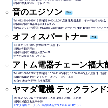
福岡市中央区笹丘一丁目21-20
音のエジソン
Tel: 092-801-6660/ 営業時間: 9:00-18:00/ 店休日:毎週土日、年末年始/GW/お盆
福岡県福岡市城南区茶山4丁目3-25
音のエジソン(代理店) Miyajima Laboratory(メーカー) High-Endオーディオメ
オフィスパートナー
Tel: 092-873-3811/ 営業時間:?/ 店休日:?
福岡大学旧正門前
福岡県福岡市城南区片江5-4-29
中古のMac等も扱っている。
アトム電器チェーン福大
Tel: 092-865-1299/ 営業時間: 10:00-21:00(平日),10:00-20:00(土)/ 店休日: 日祭日
福岡市城南区七隈8-2-1 ルエ・メゾン・ロワール1F
av&pc shop VIEWから名称変更
ヤマダ電機 テックランド
Tel: 092-726-2077/ 営業時間: 10:00-20:00/ 店休日: 不定期
福岡市城南区友泉亭6-25
ヤマダ電機 テックランド福岡城南デジタル館 WEBチラシ