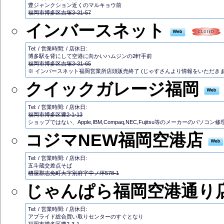
豊ジャンクション近くのマルキョウ前
福岡市博多区吉塚3-31-57
インバースネット
Tel: / 営業時間: / 店休日:
博多駅を背にして空港に向かいハムジンの2軒手前
福岡市博多区吉塚3-31-65
※ インバースネット福岡営業所店頭販売終了 (じゃすさんより情報をいただきま
クイックガレージ福岡
Tel: / 営業時間: / 店休日:
福岡市博多区豊2-1-13
ショップではない、Apple,IBM,Compaq,NEC,Fujitsu等のメーカーのパソコン修
コジマNEW福岡空港店
Tel: / 営業時間: / 店休日:
五斗蔵交差点そば
糟屋郡志免町大字別府字中ノ坪578-1
じゃんぱら福岡空港通り
Tel: / 営業時間: / 店休日:
アプライド総合買い取りセンターのすぐとなり
福岡市博多区豊2-3-1