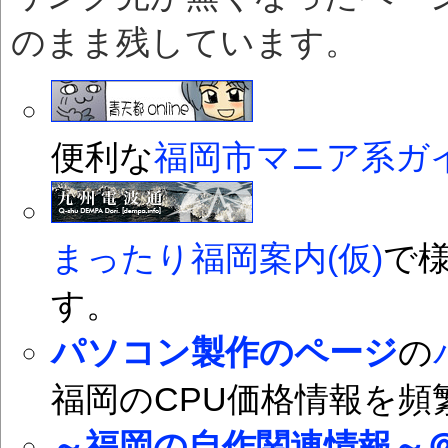
のまま残しています。
便利な
福岡市マニア系ガ
まったり福岡案内(仮)
で
す。
パソコン製作のページ
の
福岡のCPU価格情報を
～福岡の自作関連情報～＠