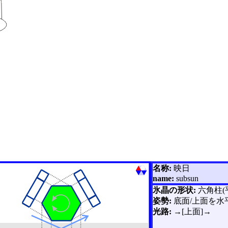
名称:
映日
name:
subsun
氷晶の形状:
六角柱(
姿勢:
底面/上面を水
光路:
→[上面]→