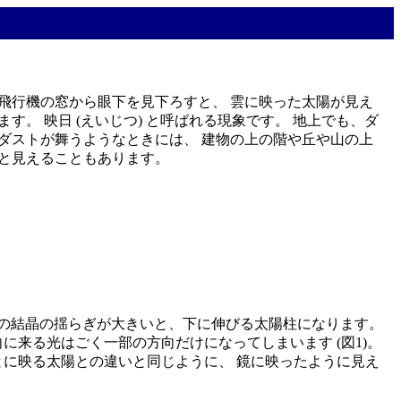
飛行機の窓から眼下を見下ろすと、 雲に映った太陽が見え
す。 映日 (えいじつ) と呼ばれる現象です。 地上でも、ダ
ダストが舞うようなときには、 建物の上の階や丘や山の上
と見えることもあります。
氷の結晶の揺らぎが大きいと、下に伸びる太陽柱になります。
に来る光はごく一部の方向だけになってしまいます (図1)。
とに映る太陽との違いと同じように、 鏡に映ったように見え