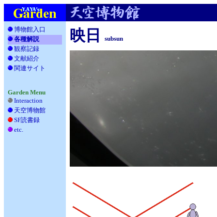
博物館入口
映日
subsun
各種解説
観察記録
__
文献紹介
__
関連サイト
_
Garden Menu
Interaction
天空博物館
__
SF読書録
___
etc.
____