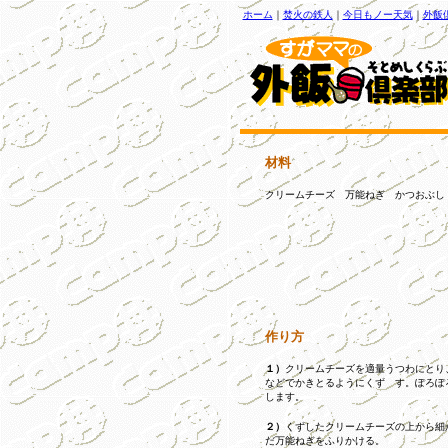
ホーム
｜
焚火の鉄人
｜
今日もノー天気
｜
外飯
材料
クリームチーズ 万能ねぎ かつおぶし
作り方
１）
クリームチーズを適量うつわにとり
などでかきとるようにくず す。ぽろぽ
します。
２）
くずしたクリームチーズの上から細
だ万能ねぎをふりかける。