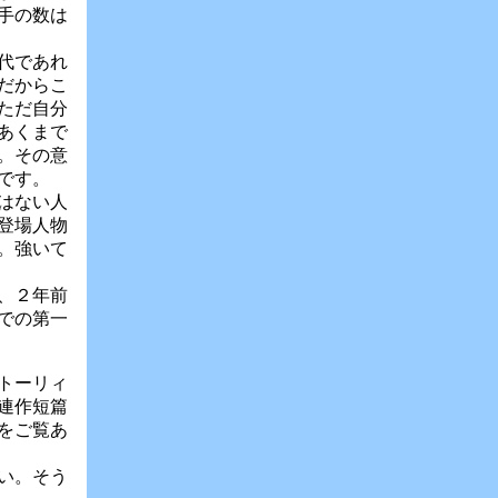
手の数は
代であれ
だからこ
ただ自分
あくまで
。その意
です。
はない人
登場人物
。強いて
、２年前
での第一
トーリィ
連作短篇
をご覧あ
い。そう