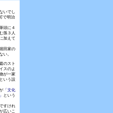
ないでし
町で明治
筆頭に４
む孫３人
に加えて
堀田家の
ない。
篇のスト
イスのよ
物が一家
という設
が
「文化
」
という
ですけれ
が広いこ