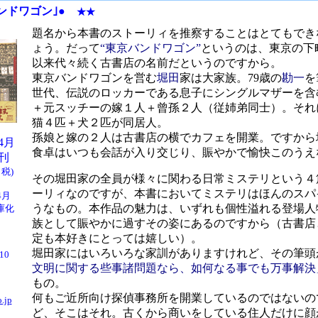
ンドワゴン｣●
★★
題名から本書のストーリィを推察することはとてもでき
ょう。だって
“東京バンドワゴン”
というのは、東京の下
以来代々続く古書店の名前だというのですから。
東京バンドワゴンを営む
堀田
家は大家族。79歳の
勘一
を
世代、伝説のロッカーである息子にシングルマザーを含
＋元スッチーの嫁１人＋曾孫２人（従姉弟同士）。それ
猫４匹＋犬２匹が同居人。
孫娘と嫁の２人は古書店の横でカフェを開業。ですから
04月
食卓はいつも会話が入り交じり、賑やかで愉快このうえ
刊
＋税)
その堀田家の全員が様々に関わる日常ミステリという４
ーリィなのですが、本書においてミステリはほんのスパ
4月
うなもの。本作品の魅力は、いずれも個性溢れる登場人
庫化
族として賑やかに過すその姿にあるのですから（古書店
定も本好きにとっては嬉しい）。
堀田家にはいろいろな家訓がありますけれど、その筆頭
/10
文明に関する些事諸問題なら、如何なる事でも万事解決
もの。
何もご近所向け探偵事務所を開業しているのではないの
.jp
ど、そこはそれ。古くから商いをしている住人だけに顔