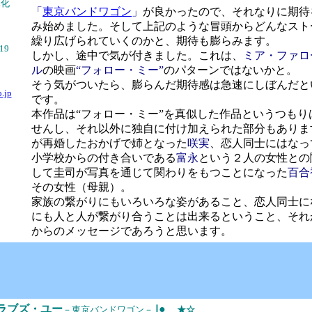
庫化
「
東京バンドワゴン
」
が良かったので、それなりに期待
み始めました。そして上記のような冒頭からどんなスト
繰り広げられていくのかと、期待も膨らみます。
/19
しかし、途中で気が付きました。これは、
ミア・ファロ
ル
の映画
“フォロー・ミー”
のパターンではないかと。
そう気がついたら、膨らんだ期待感は急速にしぼんだと
.jp
です。
本作品は“フォロー・ミー”を真似した作品というつもり
せんし、それ以外に独自に付け加えられた部分もありま
が再婚したおかげで姉となった
咲実
、恋人同士にはなっ
小学校からの付き合いである
富永
という２人の女性との
して圭司が写真を通じて関わりをもつことになった
百合
その女性（母親）。
家族の繋がりにもいろいろな姿があること、恋人同士に
にも人と人が繋がり合うことは出来るということ、それ
からのメッセージであろうと思います。
・ラブズ・ユー
｣●
－東京バンドワゴン－
★☆