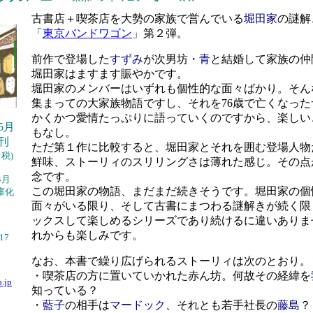
古書店＋喫茶店を大勢の家族で営んでいる
堀田家
の謎解
「
東京バンドワゴン
」
第２弾。
前作で登場した
すずみ
が次男坊・
青
と結婚して家族の仲
堀田家はますます賑やかです。
堀田家のメンバーはいずれも個性的な面々ばかり。そん
集まっての大家族物語ですし、それを76歳で亡くなった
かくかつ愛情たっぷりに語っていくのですから、楽しい
05月
もなし。
刊
ただ第１作に比較すると、堀田家とそれを囲む登場人物
＋税)
鮮味、ストーリィのスリリングさは薄れた感じ。その点
念です。
4月
この堀田家の物語、まだまだ続きそうです。堀田家の個
庫化
面々がいる限り、そして古書にまつわる謎解きが続く限
ックスして楽しめるシリーズであり続けるに違いありま
れからも楽しみです。
/17
なお、本書で繰り広げられるストーリィは次のとおり。
・喫茶店の方に置いていかれた赤ん坊。何故その経緯を
.jp
知っている？
・
藍子
の相手は
マードック
、それとも若手社長の
藤島
？