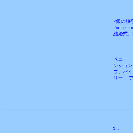
<銀の鰊
2nd.
結婚式、
ペニー・
ンション
ブ、バイト
リー
、
１．