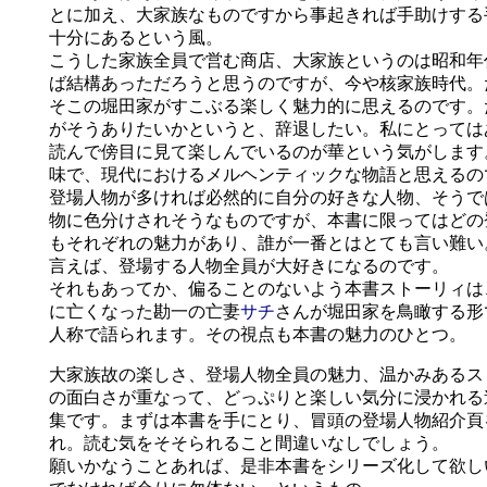
とに加え、大家族なものですから事起きれば手助けする
十分にあるという風。
こうした家族全員で営む商店、大家族というのは昭和年
ば結構あっただろうと思うのですが、今や核家族時代。
そこの堀田家がすこぶる楽しく魅力的に思えるのです。
がそうありたいかというと、辞退したい。私にとっては
読んで傍目に見て楽しんでいるのが華という気がします
味で、現代におけるメルヘンティックな物語と思えるの
登場人物が多ければ必然的に自分の好きな人物、そうで
物に色分けされそうなものですが、本書に限ってはどの
もそれぞれの魅力があり、誰が一番とはとても言い難い
言えば、登場する人物全員が大好きになるのです。
それもあってか、偏ることのないよう本書ストーリィは
に亡くなった勘一の亡妻
サチ
さんが堀田家を鳥瞰する形
人称で語られます。その視点も本書の魅力のひとつ。
大家族故の楽しさ、登場人物全員の魅力、温かみあるス
の面白さが重なって、どっぷりと楽しい気分に浸かれる
集です。まずは本書を手にとり、冒頭の登場人物紹介頁
れ。読む気をそそられること間違いなしでしょう。
願いかなうことあれば、是非本書をシリーズ化して欲し