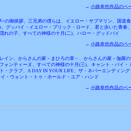
→
小路幸也作品のページ
亭>の御挨拶、三兄弟の僕らは
、イエロー・サブマリン、国道食
season、グッバイ・イエロー・ブリック・ロード、君と歩いた青春
隠れの子、すべての神様の十月(二)、ハロー・グッドバイ
→
小路幸也作品のページ
レイン、からさんの家－まひろの章－、からさんの家－伽羅の
フォンティーヌ、すべての神様の十月(三)、キャント・バイ・
・クラブ、A DAY IN YOUR LIFE、ザ・ネバーエンディン
アイ・ウォント・トゥ・ホールド・ユア・ハンド
→
小路幸也作品のページ