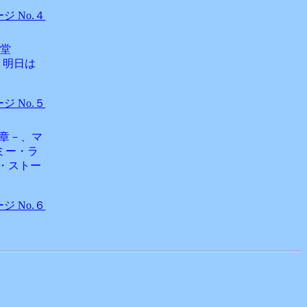
 No.４
堂
、明日は
 No.５
章－、マ
ミー・ラ
グ・ストー
 No.６