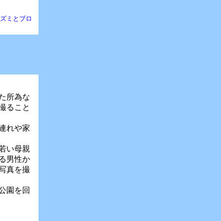
ネズミとブロ
た所為な
撮ること
連れや家
若い母親
る男性か
写真を撮
公園を回