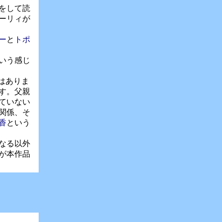
をして読
ーリィが
ー
と
トポ
いう感じ
はありま
す。父親
ていない
関係、そ
香
という
なる以外
が本作品