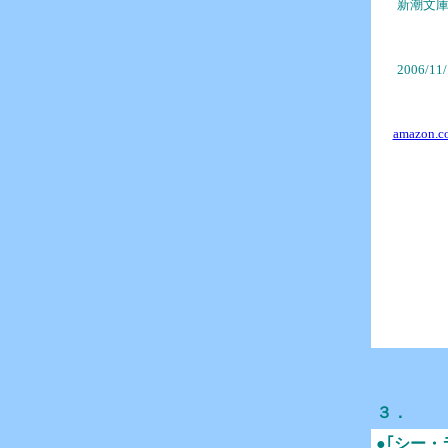
新潮文
2006/11
amazon.co
３．
●｢シー