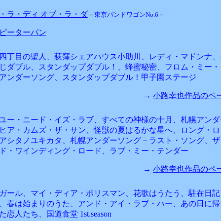
・ラ・ディ オブ・ラ・ダ
－東京バンドワゴンNo.6－
ピーターパン
四丁目の聖人、荻窪シェアハウス小助川、レディ・マドンナ、
じダブル、スタンダップダブル！、蜂蜜秘密、フロム・ミー・
アンダーソング、スタンダップダブル！甲子園ステージ
→
小路幸也作品のページ
ユー・ニード・イズ・ラブ、すべての神様の十月、札幌アンダ
ヒア・カムズ・ザ・サン、怪獣の夏はるかな星へ、ロング・ロ
アシタノユキカタ、札幌アンダーソング－ラスト・ソング、ザ
ド・ワインディング・ロード、ラブ・ミー・テンダー
→
小路幸也作品のページ
ガール、マイ・ディア・ポリスマン、花歌はうたう、駐在日記
、春は始まりのうた、アンド・アイ・ラブ・ハー、あの日に帰
恋人たち、国道食堂 1st.season