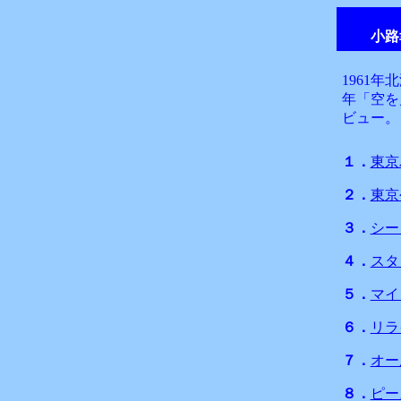
小路
1961年
北
年
「空を
ビュー。
１．
東京
２．
東京
３．
シー
４．
スタ
５．
マイ
６．
リラ
７．
オー
８．
ピー