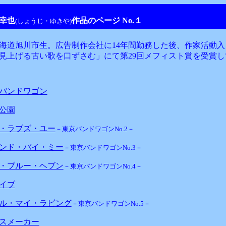
幸也
作品のページ No.１
(しょうじ・ゆきや)
海道旭川市生。広告制作会社に14年間勤務した後、作家活動入り
見上げる古い歌を口ずさむ」にて第29回メフィスト賞を受賞し
バンドワゴン
公園
・ラブズ・ユー
－東京バンドワゴンNo.2－
ンド・バイ・ミー
－東京バンドワゴンNo.3－
・ブルー・ヘブン
－東京バンドワゴンNo.4－
イブ
ル・マイ・ラビング
－東京バンドワゴンNo.5－
スメーカー