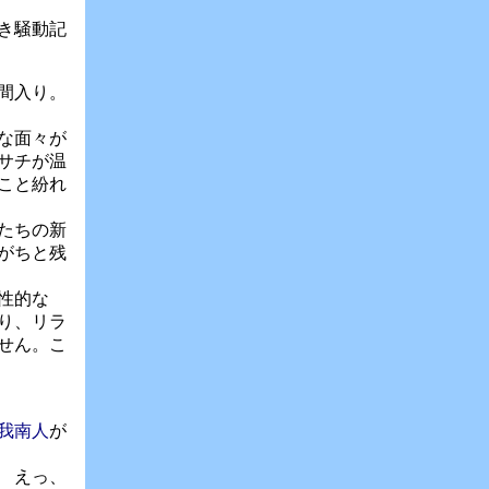
き騒動記
間入り。
な面々が
サチが温
こと紛れ
たちの新
がちと残
性的な
り、リラ
せん。こ
我南人
が
 えっ、