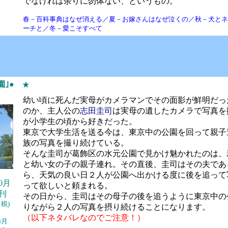
でなければ余りに勿体ない、というもの。
春－百科事典はなぜ消える／夏－お嫁さんはなぜ泣くの／秋－犬と
ーチと／冬－愛こそすべて
園｣●
★
幼い頃に死んだ実母がカメラマンでその面影が鮮明だっ
のか、主人公の
志田圭司
は実母の遺したカメラで写真を
が小学生の頃から好きだった。
東京で大学生活を送る今は、東京中の公園を回って親子
族の写真を撮り続けている。
そんな圭司が葛飾区の水元公園で見かけ魅かれたのは、
と幼い女の子の親子連れ。その直後、圭司はその夫であ
ら、天気の良い日２人が公園へ出かける度に後を追って
10月
って欲しいと頼まれる。
刊
その日から、圭司はその母子の後を追うように東京中の
＋税)
りながら２人の写真を摂り続けることになります。
（以下ネタバレなのでご注意！）
8月