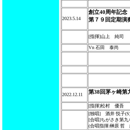
創立40周年記念
2023.5.14
第７９回定期演
[指揮]山上 純司
Vn 石田 泰尚
第38回茅ヶ崎
2022.12.11
[指揮]松村 優吾
[独唱] 酒井 悦子(S
[合唱]ちがさき第
(合唱指揮:榊原 哲