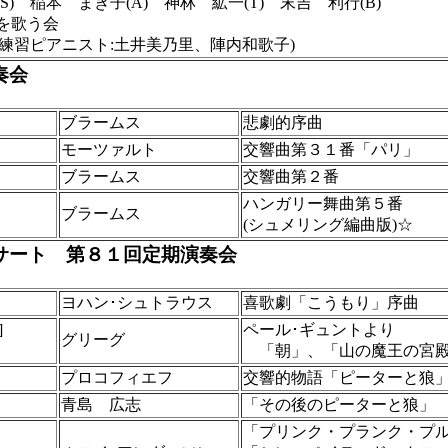
S) 稲本 まき子(A) 神林 絋一(T) 末吉 利行(B)
九を歌う会
 練習ピアニスト:土井美乃里、陣内和歌子)
奏会
ブラームス
悲劇的序曲
モーツァルト
交響曲第３１番「パリ」
ブラームス
交響曲第２番
ハンガリー舞曲第５番
ブラームス
(シュメリング編曲版)☆
サート 第８１回定期演奏会
ヨハン･シュトラウス
喜歌劇「こうもり」序曲
]
ペール･ギュントより
グリーグ
「朝」、「山の魔王の宮殿
プロコフィエフ
交響的物語「ピーターと狼
青島 広志
「その後のピーターと狼」
「プリンク・プランク・プ