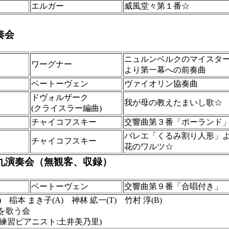
エルガー
威風堂々第１番☆
奏会
ニュルンベルクのマイスタ
ワーグナー
より第一幕への前奏曲
ベートーヴェン
ヴァイオリン協奏曲
ドヴォルザーク
我が母の教えたまいし歌☆
(クライスラー編曲)
チャイコフスキー
交響曲第３番「ポーランド
バレエ「くるみ割り人形」
チャイコフスキー
花のワルツ☆
第九演奏会（無観客、収録）
ベートーヴェン
交響曲第９番「合唱付き」
) 稲本 まき子(A) 神林 絋一(T) 竹村 淳(B)
九を歌う会
 練習ピアニスト:土井美乃里)