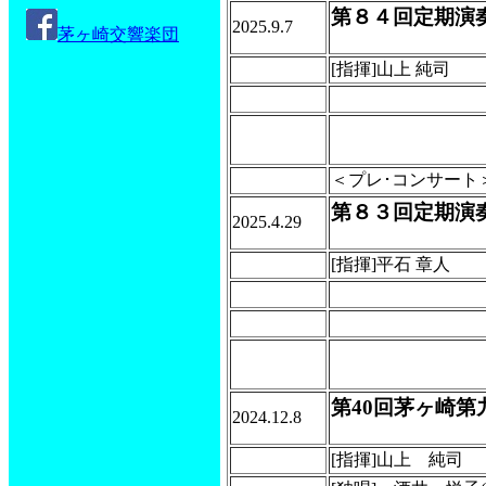
第８４回定期演
2025.9.7
茅ヶ崎交響楽団
[指揮]山上 純司
＜プレ･コンサート
第８３回定期演
2025.4.29
[指揮]平石 章人
第40回茅ヶ崎第
2024.12.8
[指揮]山上 純司