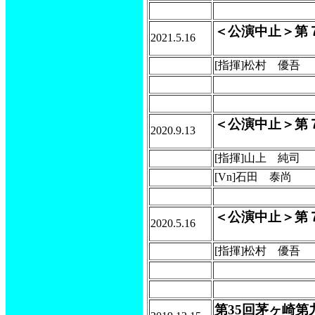
＜公演中止＞第
2021.5.16
[指揮]松村 優吾
＜公演中止＞第
2020.9.13
[指揮]山上 純司
[Vn]石田 泰尚
＜公演中止＞第
2020.5.16
[指揮]松村 優吾
第35回茅ヶ崎第