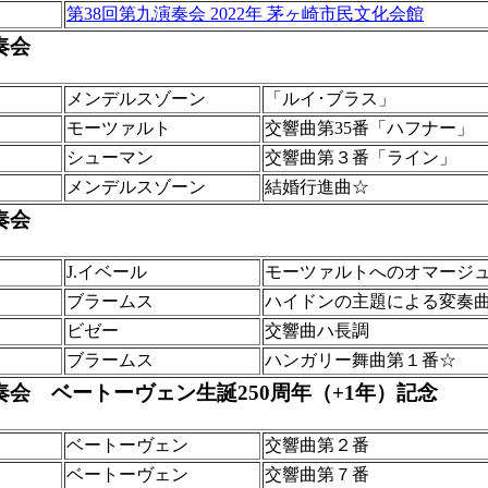
第38回第九演奏会 2022年 茅ヶ崎市民文化会館
奏会
メンデルスゾーン
「ルイ･ブラス」
モーツァルト
交響曲第35番「ハフナー」
シューマン
交響曲第３番「ライン」
メンデルスゾーン
結婚行進曲☆
奏会
J.イベール
モーツァルトへのオマージ
ブラームス
ハイドンの主題による変奏
ビゼー
交響曲ハ長調
ブラームス
ハンガリー舞曲第１番☆
会 ベートーヴェン生誕250周年（+1年）記念
ベートーヴェン
交響曲第２番
ベートーヴェン
交響曲第７番