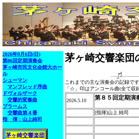
2026年9月6日(日)
茅ヶ崎交響楽団
第86回定期演奏会
茅ヶ崎市民文化会館大ホー
ル
シューマン
これまでの主な演奏会の記録で
マンフレッド序曲
「☆」印はアンコール曲(全て収
ドヴォルザーク
第８５回定期演
交響的変奏曲
2026.5.10
ブラームス
[指揮]山上 純司
交響曲第４番
指 揮：山上純司
茅ヶ崎交響楽団