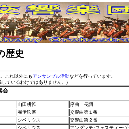
の歴史
す。これ以外にも
アンサンブル活動
などを行っています。
録しているわけではありません。)
奏会
山田耕筰
序曲二長調
團伊玖磨
交響曲第１番
シベリウス
交響曲第２番
シベリウス
アンダンテ･フェスティーヴ