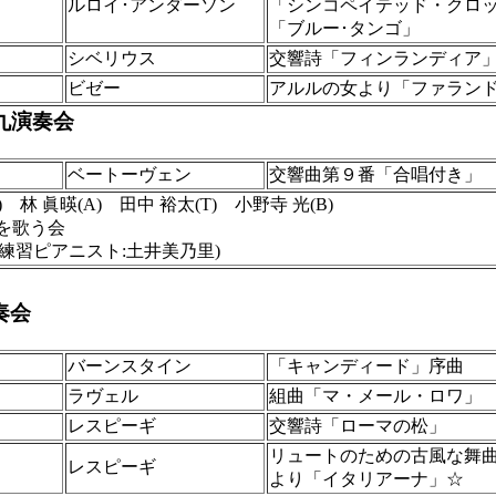
ルロイ･アンダーソン
「シンコペイテッド・クロ
「ブルー･タンゴ」
シベリウス
交響詩「フィンランディア
ビゼー
アルルの女より「ファラン
九演奏会
ベートーヴェン
交響曲第９番「合唱付き」
) 林 眞暎(A) 田中 裕太(T) 小野寺 光(B)
九を歌う会
 練習ピアニスト:土井美乃里)
奏会
バーンスタイン
「キャンディード」序曲
ラヴェル
組曲「マ・メール・ロワ」
レスピーギ
交響詩「ローマの松」
リュートのための古風な舞
レスピーギ
より「イタリアーナ」☆