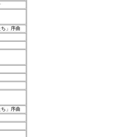
☆
たち」序曲
」
たち」序曲