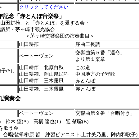
＞
クリックしてください
0年記念「赤とんぼ音楽祭」
「山田耕筰」と「赤とんぼ」を愛する会・
所・茅ヶ崎市観光協会
交響楽団の演奏曲目＞
山田耕筰
序曲二長調
交響曲第５番「運命」
ベートーヴェン
より第１楽章
山田耕筰、北原白秋
この道
子(S)、
山田耕筰、岡山県民謡
中国地方の子守歌
山田耕筰、三木露風
赤とんぼ
山田耕筰、三木露風
赤とんぼ
九演奏会
ベートーヴェン
交響曲第９番「合唱付き」
) 鈴木 望(A) 高橋 達也(T) 迎 肇聡(B)
九を歌う会
 合唱指揮:榊原 哲 練習ピアニスト:土井美乃里、陣内和歌子)