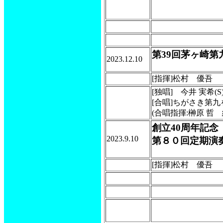
第39回茅ヶ崎第
2023.12.10
[指揮]松村 優吾
[独唱] 今井 実希(S
[合唱]ちがさき第
(合唱指揮:榊原 哲
創立40周年記念
2023.9.10
第８０回定期演
[指揮]松村 優吾