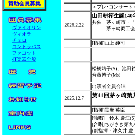
賛助会員募集
＜プレ･コンサート
山田耕筰生誕14
共催：茅ヶ崎市・
2026.2.22
ヴァイオリン
茅ヶ崎商工会議
ヴィオラ
＜茅ヶ崎
チェロ
[指揮]山上 純司
コントラバス
ファゴット
打楽器全般
松橋靖子(S)、池田裕
斉藤博子(Ms)
出演者全員合唱
第41回茅ヶ崎第
2025.12.7
[指揮]黒岩 英臣
[独唱] 鈴木 慶江(S
[合唱]ちがさき第
(副指揮：津久井 豊