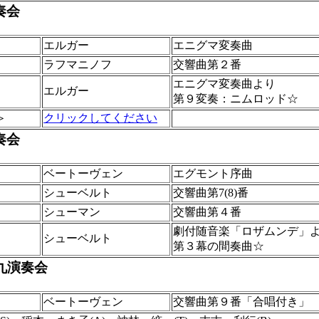
奏会
エルガー
エニグマ変奏曲
ラフマニノフ
交響曲第２番
エニグマ変奏曲より
エルガー
第９変奏：ニムロッド☆
＞
クリックしてください
奏会
ベートーヴェン
エグモント序曲
シューベルト
交響曲第7(8)番
シューマン
交響曲第４番
劇付随音楽「ロザムンデ」
シューベルト
第３幕の間奏曲☆
九演奏会
ベートーヴェン
交響曲第９番「合唱付き」