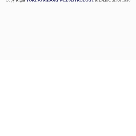
Copy Right
TOKINO MIDORI WEB ASTROLOGY
MDA.inc. Since 1996