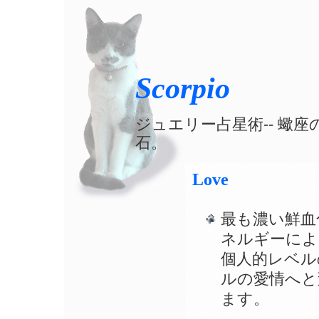
Scorpio
ジュエリー占星術-- 蠍
石。
Love
最も濃い鮮血
ネルギーによ
個人的レベル
ルの愛情へと
ます。