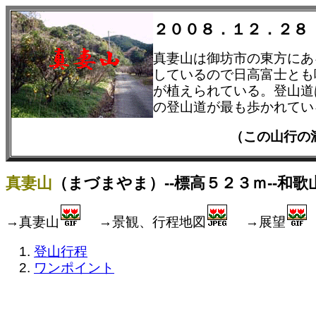
２００８．１２．２８
真妻山は御坊市の東方にあ
しているので日高富士とも
が植えられている。登山道
の登山道が最も歩かれてい
（この山行
真妻山
（まづまやま）--標高５２３ｍ--和歌
→真妻山
→景観、行程地図
→展望
登山行程
ワンポイント