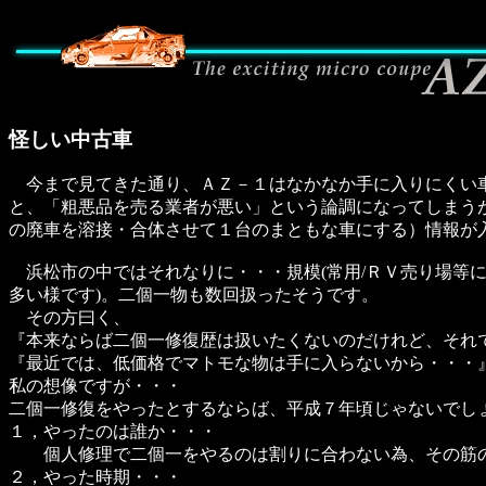
怪しい中古車
今まで見てきた通り、ＡＺ－１はなかなか手に入りにくい車
と、「粗悪品を売る業者が悪い」という論調になってしまう
の廃車を溶接・合体させて１台のまともな車にする）情報が
浜松市の中ではそれなりに・・・規模(常用/ＲＶ売り場等に
多い様です)。二個一物も数回扱ったそうです。
その方曰く、
『本来ならば二個一修復歴は扱いたくないのだけれど、それ
『最近では、低価格でマトモな物は手に入らないから・・・』
私の想像ですが・・・
二個一修復をやったとするならば、平成７年頃じゃないでし
１，やったのは誰か・・・
個人修理で二個一をやるのは割りに合わない為、その筋
２，やった時期・・・