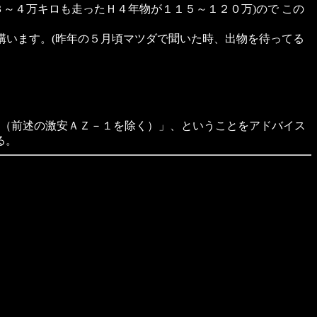
３～４万キロも走ったＨ４年物が１１５～１２０万)ので この
構います。(昨年の５月頃マツダで聞いた時、出物を待ってる
い（前述の激安ＡＺ－１を除く）」、ということをアドバイス
る。