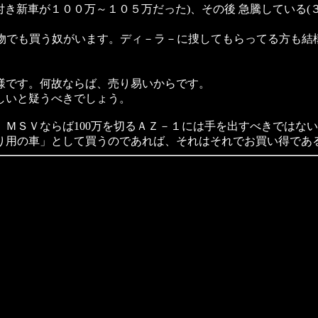
き新車が１００万～１０５万だった)、その後 急騰している(
物でも買う奴がいます。ディ－ラ－に捜してもらってる方も結
です。何故ならば、売り易いからです。
いと疑うべきでしょう。
ＭＳＶならば100万を切るＡＺ－１には手を出すべきではな
り用の車」として買うのであれば、それはそれでお買い得であ