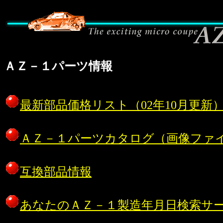
ＡＺ－１パーツ情報
最新部品価格リスト（02年10月更新
ＡＺ－１パーツカタログ（画像ファ
互換部品情報
あなたのＡＺ－１製造年月日検索サ