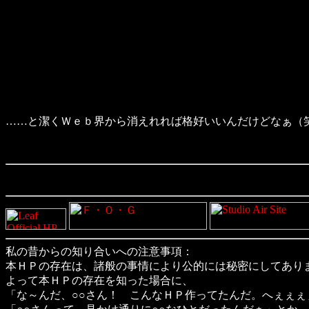
……と潔くＷｅｂ界から消えれれば格好いいんだけどなぁ（
私の昔からの知り合いへの注意事項：
本ＨＰの存在は、諸般の事情により公的には秘密にしてあり
よって本ＨＰの存在を知った場合に、
「な～んだ、○○さん！ こんなＨＰ作ってたんだ。へぇぇ