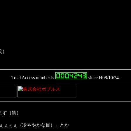
笑）
Total Access number is
since H08/10/24.
ます（笑）
ぇぇぇぇぇ（冷ややかな目）」とか