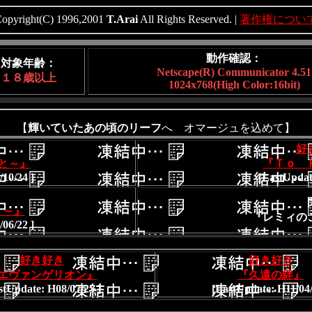
pyright(C) 1996,2001
T.Arai
All Rights Reserved. |
著作権につい
動作確認：
対象年齢：
Netscape(R) Communicator 4.51
１８歳以上
1024x768(High Color:16bit)
【
輝いていたあの頃のリーフ
へ オマージュを込めて】
好
と～』
『Ｔｏ 
10/24 ]
[LastUpdat
く～』
『レミィの
06/22 ]
好き好き
好き好き
エヴァンゲリオン』
『久遠の絆』
stUpdate: H08/07/25 ]
[LastUpdate: H11/04/