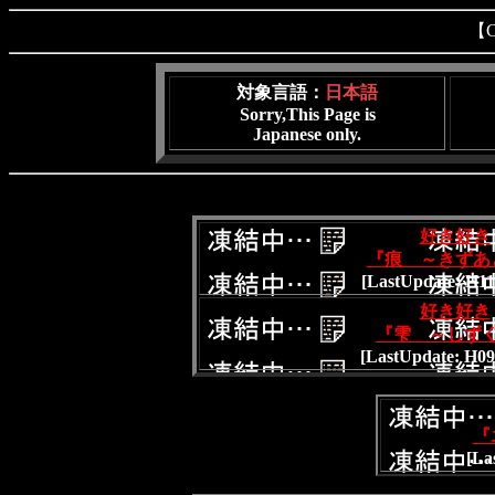
【Co
対象言語：
日本語
Sorry,This Page is
Japanese only
.
好き好き
『痕 ～きずあ
[LastUpdate: H11/
好き好き
『雫 ～しず
[LastUpdate: H09/
『
[La