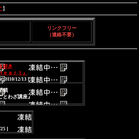
て
】
リンクフリー
（連絡不要）
き好き
Ｈｅａｒｔ』
e: H10/12/13 ]
閉鎖
ことわざ講座』
25 ]