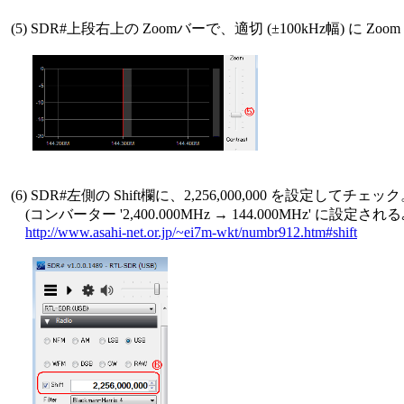
 (5) SDR#上段右上の Zoomバーで、適切 (±100kHz幅) に Zoom U
 (6) SDR#左側の Shift欄に、2,256,000,000 を設定してチェック
     (コンバーター '2,400.000MHz → 144.000MHz' に設定される｡
http://www.asahi-net.or.jp/~ei7m-wkt/numbr912.htm#shift