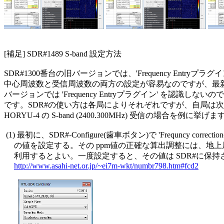

[補足] SDR#1489 S-band 設定方法

SDR#1300番台の旧バージョンでは、'Frequency Entryプラグ
中心周波数と受信周波数の両方の設定が容易なのですが、最新のS
バージョンでは 'Frequency Entryプラグイン' を認識しないの
です。SDR#の使い方は各局によりそれぞれですが、自局は次
HORYU-4 の S-band (2400.300MHz) 受信の場合を例に挙げます
 (1) 最初に、SDR#-Configure(歯車ボタン)で 'Frequncy correction(p
     の値を設定する。その ppm値の正確な算出調整には、地上
     利用するとよい。一度設定すると、その値は SDR#に保持
http://www.asahi-net.or.jp/~ei7m-wkt/numbr798.htm#fcd2