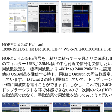
HORYU-4 2.4GHz heard

19:09-19:21JST, 1st Dec 2016, Ele 44 WS-S-N, 2400.300MHz USB

HORYU-4 2.4GHz信号を、粘りに粘って一ヶ月ぶりに確認しまし
のフィルター USB_12.5kHz幅 の中心付近で信号を受信したいので、
周波数設定を、標準周波数より -4kHz の 2400.296MHz に
他の USB衛星を受信する時も、同様に Orbitron の周波数設定は、
しています。 DTUsat-2 の時も同様にしていて、ドップラー
正確に周波数を追うことができます。しかし、これでは2.4GH
ドップラーシフトを耳で体感できないので、次回のパス(HORYU-4, 
自動追尾ではなく、手動追尾で周波数を追ってみようと思いま