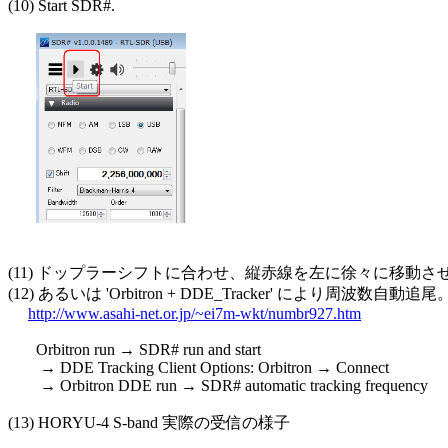
(10) Start SDR#.

(11) ドップラーシフトに合わせ、縦赤線を左に徐々に移動させ
(12) あるいは 'Orbitron + DDE_Tracker' により周波数自動追尾。
http://www.asahi-net.or.jp/~ei7m-wkt/numbr927.htm
       Orbitron run → SDR# run and start

        → DDE Tracking Client Options: Orbitron → Connect

        → Orbitron DDE run → SDR# automatic tracking frequency

(13) HORYU-4 S-band 実際の受信の様子
