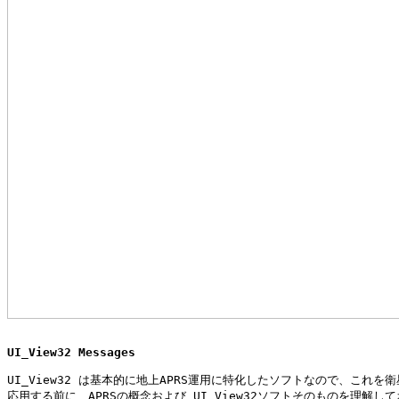
UI_View32 Messages
UI_View32 は基本的に地上APRS運用に特化したソフトなので、これを衛
応用する前に、APRSの概念および UI_View32ソフトそのものを理解して