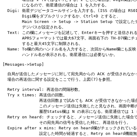
        になるので、衛星通信の場合は 1 を入力する。

  Digi: 衛星デジピータコールサインを入力する。(ISS の場合は RS0IS
        Digi欄をダブルクリックするか、Ctrl+D とすると、

        Main Screen -> Setup -> Station Setup で設定
        デジパスが設定される。

  Text: この欄にメッセージを記述して、Enterキーを押すと送信される
        APRSフォーマットでは最大67文字。画面右下の TH-D7欄にチ
        すると最大45文字に制限される。

  Name: To欄の局のハンドル名を入力すると、次回からName欄にも反映
        ハンドル名が表示される。衛星通信には必要ないか。

[Messages->Setup]

  自局が送信したメッセージに対して宛先局からの ACK が受信されなかっ
  場合の再送信に関する設定をここで行う。上図(7)を参照。

  Retry interval: 再送信の間隔秒数。

  Try x times: 再送信の回数。

               再送信回数まで試みても ACK が受信できなかった場
               このメッセージ送信は失敗したと見なされ、画面中断の
               履歴Status欄は N の表示になる。衛星通信では 1 
  Retry on heard: チェックすると、メッセージ送信に失敗した場合で
               その宛先局の信号を受信した時に、再送信を行う。

  Expire after x mins: Retry on heard欄がチェックされて
               設定した時間が経過すると、Retry on heard機能