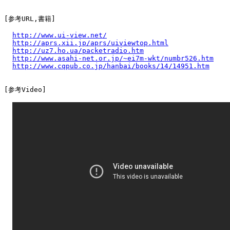
[参考URL,書籍]

http://www.ui-view.net/
http://aprs.xii.jp/aprs/uiviewtop.html
http://uz7.ho.ua/packetradio.htm
http://www.asahi-net.or.jp/~ei7m-wkt/numbr526.htm
http://www.cqpub.co.jp/hanbai/books/14/14951.htm
[参考Video]
