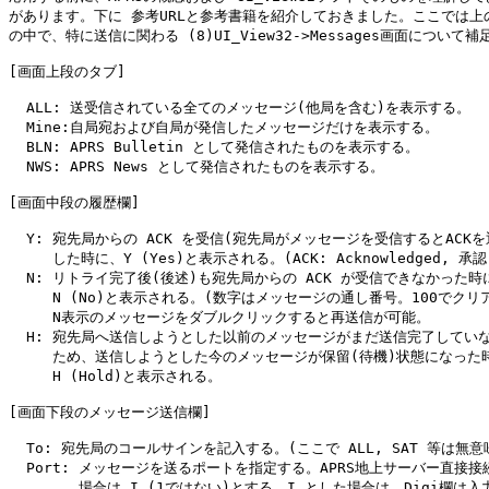
があります。下に 参考URLと参考書籍を紹介しておきました。ここでは上の
の中で、特に送信に関わる (8)UI_View32->Messages画面について補
[画面上段のタブ]

  ALL: 送受信されている全てのメッセージ(他局を含む)を表示する。

  Mine:自局宛および自局が発信したメッセージだけを表示する。

  BLN: APRS Bulletin として発信されたものを表示する。

  NWS: APRS News として発信されたものを表示する。

[画面中段の履歴欄]

  Y: 宛先局からの ACK を受信(宛先局がメッセージを受信するとACKを返
     した時に、Y (Yes)と表示される。(ACK: Acknowledged, 承認
  N: リトライ完了後(後述)も宛先局からの ACK が受信できなかった時に
     N (No)と表示される。(数字はメッセージの通し番号。100でクリア
     N表示のメッセージをダブルクリックすると再送信が可能。

  H: 宛先局へ送信しようとした以前のメッセージがまだ送信完了していな
     ため、送信しようとした今のメッセージが保留(待機)状態になった時
     H (Hold)と表示される。

[画面下段のメッセージ送信欄]

  To: 宛先局のコールサインを記入する。(ここで ALL, SAT 等は無意味
  Port: メッセージを送るポートを指定する。APRS地上サーバー直接接続
        場合は I (1ではない)とする。I とした場合は、Digi欄は入