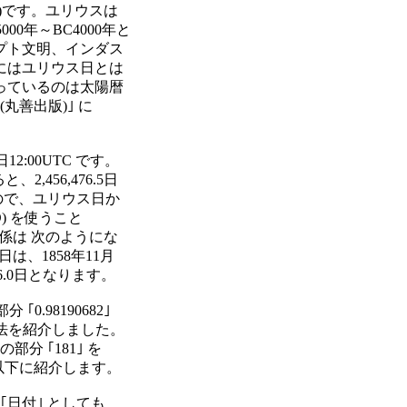
)です。ユリウスは

0年～BC4000年と

ト文明、インダス

はユリウス日とは

ているのは太陽暦

丸善出版)｣ に

12:00UTC です。

,456,476.5日

で、ユリウス日か

JD) を使うこと

係は 次のようにな

日は、1858年11月

6.0日となります。

0.98190682｣

方法を紹介しました。

部分 ｢181｣ を

が以下に紹介します。

日付｣ としても
