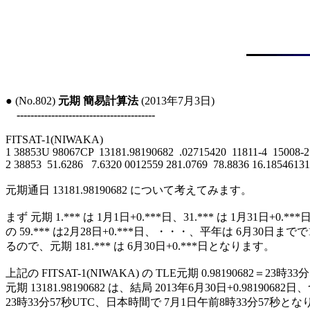
● (No.802) 
元期 簡易計算法
 (2013年7月3日)

----------------------------------------
FITSAT-1(NIWAKA)

1 38853U 98067CP  13181.98190682  .02715420  11811-4  15008-2 
2 38853  51.6286   7.6320 0012559 281.0769  78.8836 16.18546131
元期通日 13181.98190682 について考えてみます。

まず 元期 1.*** は 1月1日+0.***日、31.*** は 1月31日+0.*
の 59.*** は2月28日+0.***日、・・・、平年は 6月30日まで
るので、元期 181.*** は 6月30日+0.***日となります。

上記の FITSAT-1(NIWAKA) の TLE元期 0.98190682＝23時33
元期 13181.98190682 は、結局 2013年6月30日+0.98190682
23時33分57秒UTC、日本時間で 7月1日午前8時33分57秒とな