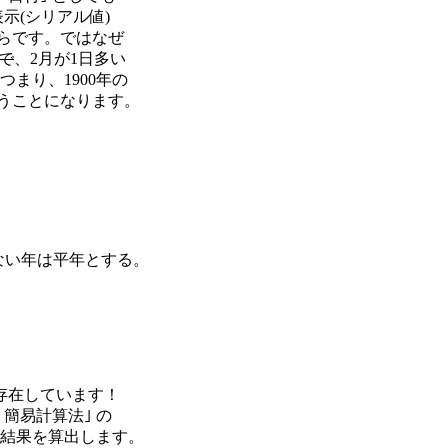
表示(シリアル値)

からです。ではなぜ

年で
、2月が1日多い

つまり、1900年の

いうことになります。

れない年は平年とする。

が存在しています！

簡易計算法｣ の

算結果を算出します。
