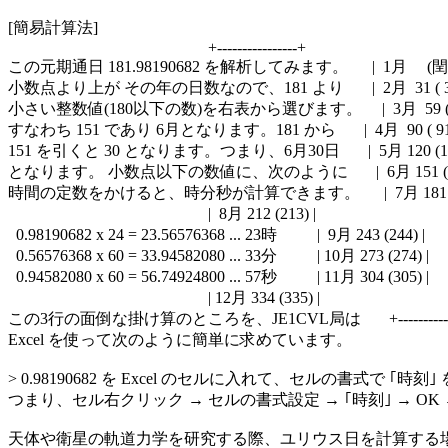
[簡易計算法]

                                                  +----------------+

この元期通日 181.98190682 を解析してみます。      |  1月     (閏年
小数点より上が その年の日数なので、181 より       |  2月  31 ( 31)
小さい整数値(180以下の数)を右表から選びます。     |  3月  59 ( 60
すなわち 151 であり 6月となります。181 から       |  4月  90 ( 91) 
151 を引くと 30 となります。つまり、6月30日       |  5月 120 (121
となります。 小数点以下の数値に、次のように       |  6月 151 (152
時間の定数をかけると、時分秒が計算できます。      |  7月 181 (18
                                                  |  8月 212 (213) |

  0.98190682 x 24 = 23.56576368 ... 23時          |  9月 243 (244) |

  0.56576368 x 60 = 33.94582080 ... 33分          | 10月 273 (274) |

  0.94582080 x 60 = 56.74924800 ... 57秒          | 11月 304 (305) |

                                                  | 12月 334 (335) |

この3行の面倒な掛け算のところを、JE1CVL局は       +-------------
Excel を使って次のように簡単に求めています。

> 0.98190682 を Excel のセルに入れて、セルの書式で ｢時刻
つまり、セル右クリック → セルの書式設定 → ｢時刻｣ → OK → 23
天体や衛星の軌道力学を研究する際、ユリウス日を計算する場