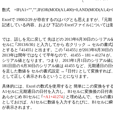
数式　=IF(A1="","",IF(OR(MOD(A1,400)=0,AND(MOD(A1,4)=0
Excelで 1900/2/29 が存在するのはバグとも思えますが、｢元
記述している内容、および 下記の Excelファイルについては
では、話しを元に戻して 先ほどの 2013年6月30日のシリアル
セルに ｢2013/6/30｣ と入力してから 右クリック → セルの書式設
とすると ｢41455｣ と出ます。この ｢41455｣ が2013年6月3
2013年は閏年ではなくて平年なので、41455－181＝41274 が、2
シリアル値となります。つまり、2013年1月1日のシリアル値は 41
181日目の 6月30日のシリアル値は 41455 など、元期通日の日
を足した数値を セルの書式設定 → ｢日付｣ として変換すれば、2
として正しく表示されるということになります。

具体的には、Excel の数式を使用すると 簡単にこの変換をす
A1セルに元期通日の日付を入力し、B1セルに変換後の日付表
あらかじめ B1セルに ｢
=A1+41274
｣ と埋め込んで、 セルの書式
としておけば、A1セルに数値を入力するたびに、B1セルに瞬時
が表示されます。
