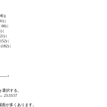
)|

 |

) |

|

) |

) |

2) |

---+

｣ を選択する。

:33:57

面が多くあります。
