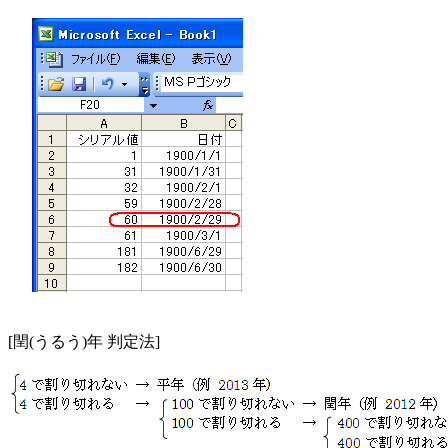
[閏(うるう)年 判定法]
