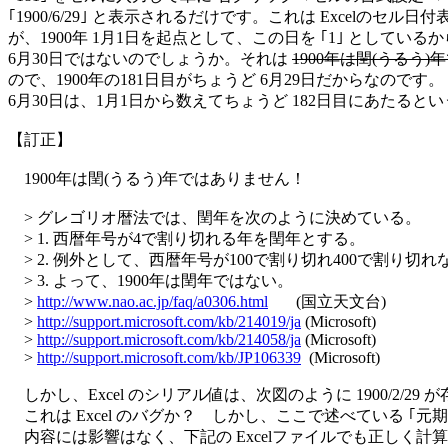
｢1900/6/29｣ と表示されるだけです。これは Excelのセル日付
が、1900年 1月1日を起点として、この日を ｢1｣ としている
6月30日ではないのでしょうか。それは 
1900年は閏(うるう)
ので、1900年の181日目がちょうど 6月29日だからなのです。 
6月30日は、1月1日から数えてちょうど 182日目にあたると
【訂正】

　1900年は閏(うるう)年ではありません！

　> グレゴリオ暦法では、閏年を次のように決めている。

　> 1. 西暦年号が4で割り切れる年を閏年とする。

　> 2. 例外として、西暦年号が100で割り切れ400で割り切
　> 3. よって、1900年は閏年ではない。

　> 
http://www.nao.ac.jp/faq/a0306.html
       (国立天文台)

　> 
http://support.microsoft.com/kb/214019/ja
 (Microsoft)

　> 
http://support.microsoft.com/kb/214058/ja
 (Microsoft)

　> 
http://support.microsoft.com/kb/JP106339
  (Microsoft)

　しかし、Excel のシリアル値は、次図のように 1900/2/29 
　これは Excel のバグか？　しかし、ここで述べている ｢元期 
　内容には影響はなく、下記の Excelファイルでも正しく計