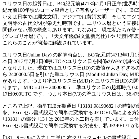
ユリウス日の起算日は、BC(紀元前)4713年1月1日正午(世界時
紀元前100年頃のローマ皇帝として有名なシーザーです。 BC500
いえば日本では縄文文明、アジアでは黄河文明、そしてエジプ
文明等の古代文明が栄えた時期です。ユリウス暦という直接に
関係がない暦の概念もあります。ちなみに、現在私たちが使っ
(グレゴリオ暦)です。 ｢天文年鑑(誠文堂新光社)｣ や ｢理科年表(
これらのことが簡潔に解説されています。

ユリウス日(Julian Day) の起算時点は、BC(紀元前)4713年1月1日
本日 2013年7月3日0時UTC のユリウス日を関係のWebで調べると、2
となりました。現在ではユリウス日(JD)の数値が大きすぎるの
ら 2400000.5日を引いた準ユリウス日 (Modified Julian Day, M
があります。つまり準ユリウス日(MJD)とユリウス日(JD)の関
ります。 MJD＝JD－2400000.5　 準ユリウス日の起算時点 0.0
17日0:00UTC です。つまり本日(7/3)の準ユリウス日は、56,47
ところで上記、衛星TLE元期通日 ｢13181.98190682｣ の時刻の部分 ｢
を、Excelセル書式設定で簡単に変換する JE1CVL局による
｢13181｣ の部分 ｢13｣ は 2013年の下二桁を表しています。日付の
Excelセル書式設定で簡単に変換する方法を、私 JE9PEL/1 
｢181｣ をセルに入力して単に 右クリック→セルの書式設定 → ｢