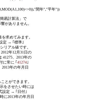
,MOD(A1,100)<>0)),"閏年","平年"))

期 簡易計算法」で

影響がありません。

値を求めてみます。

定 → ｢標準｣

0日のシリアル値です。

012年12月31日の

275、2013年の

付に常に ｢
41274
｣

013年の年月日

ることができます。

示をさせたい時には

設定 → ｢日付｣

に2013年の年月日
