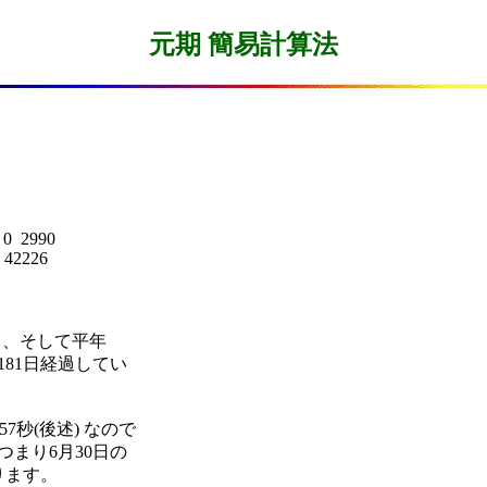
元期 簡易計算法
0  2990

 42226

**日、そして平年

で181日経過してい

分57秒(後述) なので

日、つまり6月30日の

ります。
