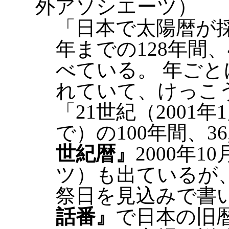
外アソシエーツ）
「日本で太陽暦が採用
年までの128年間、
べている。 年ご
れていて、けっこ
「21世紀（2001年
で）の100年間、3
世紀暦』
2000年
ツ）も出ているが
祭日を見込みで書
話番』
で日本の旧