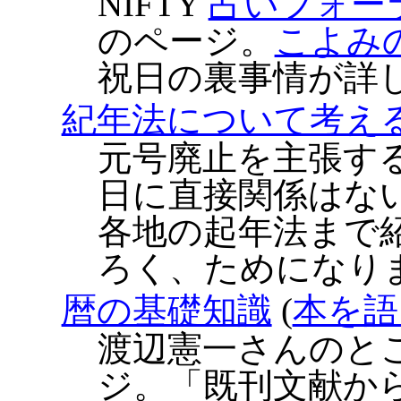
NIFTY
占いフォー
のページ。
こよみの
祝日の裏事情が詳
紀年法について考え
元号廃止を主張す
日に直接関係はな
各地の起年法まで
ろく、ためになり
暦の基礎知識
(
本を語
渡辺憲一さんのと
ジ。「既刊文献か