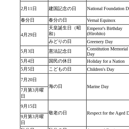
2月11日
建国記念の日
National Foundation 
春分日
春分の日
Vernal Equinox
天皇誕生日（昭
Emperor's Birthday
(Hirohito)
和）
4月29日
みどりの日
Greenery Day
Constitution Memorial
5月3日
憲法記念日
Day
5月4日
国民の休日
Holiday for a Nation
5月5日
こどもの日
Children's Day
7月20日
海の日
Marine Day
7月第3月曜
日
9月15日
敬老の日
Respect for the Aged 
9月第3月曜
日