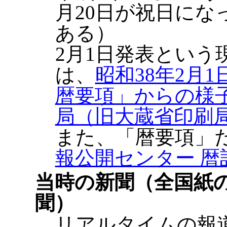
月20日が祝日に
ある）
2月1日発表とい
は、
昭和38年2月
暦要項」からの様
局（旧大蔵省印刷
また、「暦要項」
報公開センター 暦
当時の新聞（全国紙
聞）
リアルタイムの報