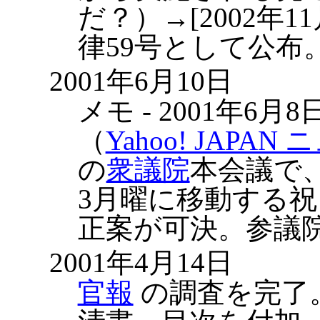
だ？）→[
2002年1
律59号として公布
2001年6月10日
メモ - 2001年6
（
Yahoo! JAPAN
の
衆議院
本会議で
3月曜に移動する
正案が可決。参議
2001年4月14日
官報
の調査を完了