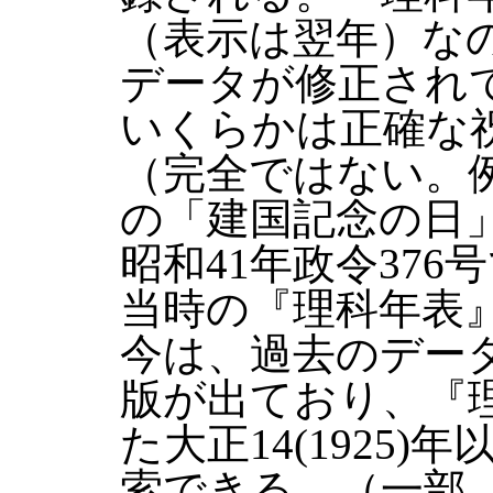
（表示は翌年）な
データが修正され
いくらかは正確な
（完全ではない。例
の「建国記念の日」
昭和41年政令37
当時の『理科年表
今は、過去のデータ
版が出ており、『
た大正14(1925
索できる。（一部