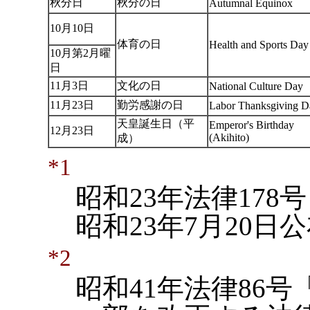
秋分日
秋分の日
Autumnal Equinox
10月10日
体育の日
Health and Sports Day
10月第2月曜
日
11月3日
文化の日
National Culture Day
11月23日
勤労感謝の日
Labor Thanksgiving D
天皇誕生日（平
Emperor's Birthday
12月23日
(Akihito)
成）
*1
昭和23年法律17
昭和23年7月20
*2
昭和41年法律86