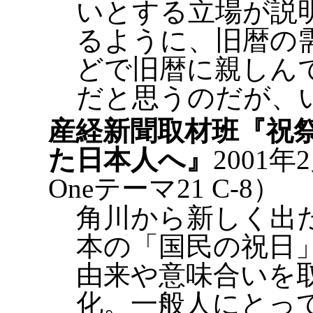
いとする立場が説
るように、旧暦の
どで旧暦に親しん
だと思うのだが、
産経新聞取材班『祝
た日本人へ』
2001
Oneテーマ21 C-8）
角川から新しく出
本の「国民の祝日
由来や意味合いを
化。一般人にとっ