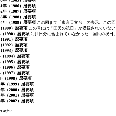
0年（1985）暦要項
1年（1986）暦要項
2年（1987）暦要項
3年（1988）暦要項
4年（1989）暦要項
この回まで「東京天文台」の表示。この回
（1990）暦要項
この号には「国民の祝日」が収録されていない
（1990）暦要項
2月1日分に含まれていなかった「国民の祝日
（1991）暦要項
（1992）暦要項
（1993）暦要項
（1994）暦要項
（1995）暦要項
（1996）暦要項
（1997）暦要項
年（1998）暦要項
1年（1999）暦要項
2年（2000）暦要項
3年（2001）暦要項
4年（2002）暦要項
.or.jp>