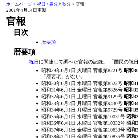
ホームページ
>
祝日
/
春分と秋分
> 官報
2001年4月14日更新
官報
目次
暦要項
暦要項
祝日
に関連して調べた官報の記録。 「国民の祝
昭和29年6月1日 火曜日 官報第8221号
昭和3
「暦要項」がない。
昭和30年6月1日 水曜日 官報第8522号
昭和3
昭和31年6月1日 金曜日 官報第8826号
昭和3
昭和32年6月1日 土曜日 官報第9129号
昭和3
昭和33年6月2日 月曜日 官報第9430号
昭和3
昭和34年6月1日 月曜日 官報第9729号
昭和3
昭和35年6月1日 水曜日 官報第10031号
昭和
昭和36年6月1日 木曜日 官報第10332号
昭和
昭和37年6月1日 金曜日 官報第10633号
昭和
昭和38年2月1日 金曜日 官報第10835号
昭和