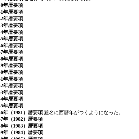
40年暦要項
41年暦要項
42年暦要項
43年暦要項
44年暦要項
45年暦要項
46年暦要項
47年暦要項
48年暦要項
49年暦要項
50年暦要項
51年暦要項
52年暦要項
53年暦要項
54年暦要項
55年暦要項
6年（1981）暦要項
題名に西暦年がつくようになった。
7年（1982）暦要項
8年（1983）暦要項
9年（1984）暦要項