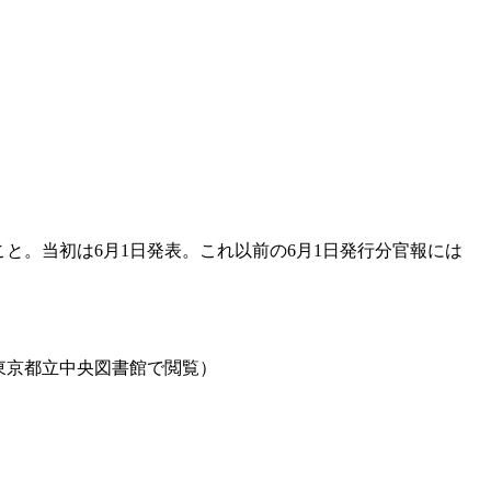
と。当初は6月1日発表。これ以前の6月1日発行分官報には
東京都立中央図書館で閲覧）