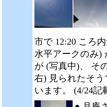
市で 12:20 こ
水平アークのみ)
が (写真中)、 そ
右) 見られたそ
います。 (4/24記
● 月庵