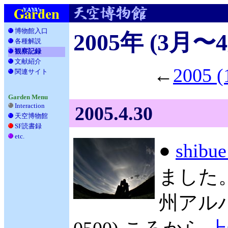
博物館入口
2005年 (3月〜
各種解説
__
観察記録
文献紹介
__
←
2005
関連サイト
_
Garden Menu
Interaction
2005.4.30
天空博物館
__
SF読書録
___
etc.
____
●
shib
ました
州アルバ