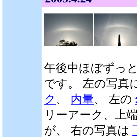
午後中ほぼずっ
です。 左の写真
ク
、
内暈
、 左の
リーアーク、上
が、 右の写真は