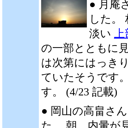
● 月庵
した。 
淡い
上
の一部とともに見
は次第にはっきりし
ていたそうです。
す。 (4/23 記載)
● 岡山の高畠さん 
た。 朝、内暈が