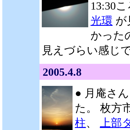
13:3
光環
が
かった
見えづらい感じ
2005.4.8
● 月庵さん
た。 枚方市
柱
、
上部