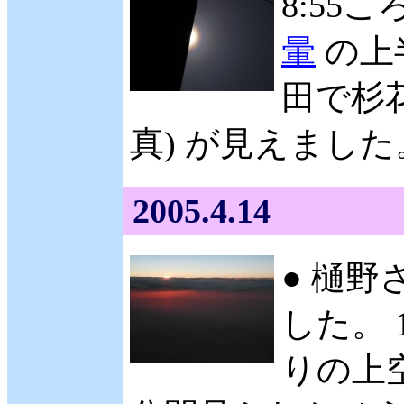
8:5
暈
の上半
田で杉
真) が見えました
2005.4.14
● 樋野
した。 
りの上空