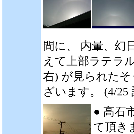
間に、 内暈、幻日
えて上部ラテラル
右) が見られた
ざいます。 (4/25
● 高石
て頂きま