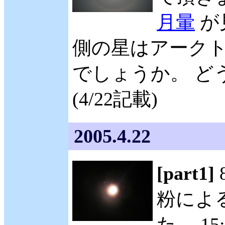
月暈
が
側の星はアーク
でしょうか。 ど
(4/22記載)
2005.4.22
[part1]
粉によ
た。 1