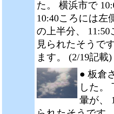
た。 横浜市で 10
10:40ころには
の上半分、 11:
見られたそうです
ます。 (2/19記載)
● 板倉
した。 
暈が、 
られたそうです。