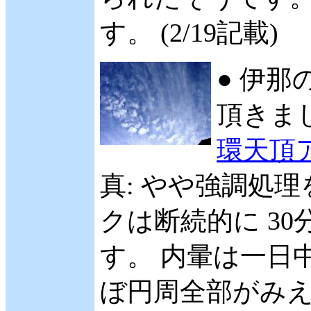
す。 (2/19記載)
● 伊那
頂きまし
環天頂
真: やや強調処
クは断続的に 3
す。 内暈は一日
ぼ円周全部がみえ