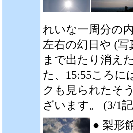
れいな一周分の内
左右の幻日や (
まで出たり消えた
た、15:55こ
クも見られたそう
ざいます。 (3/1記
● 梨形