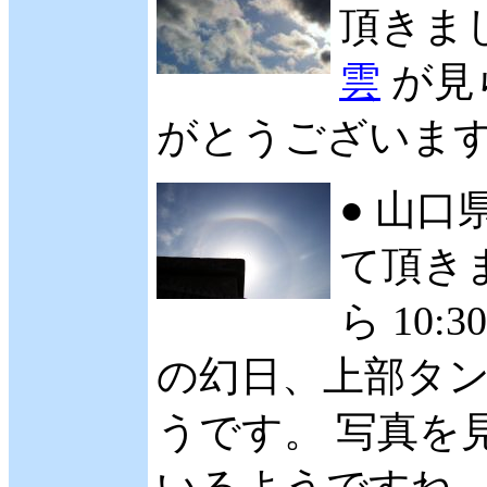
頂きまし
雲
が見
がとうございます。 
● 山口
て頂きま
ら 10
の幻日、上部タ
うです。 写真を