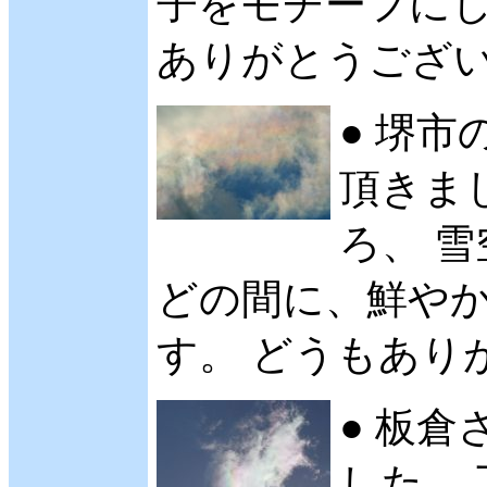
子をモチーフにし
ありがとうございます
● 堺市
頂きました
ろ、 
どの間に、鮮や
す。 どうもありが
● 板倉
した。