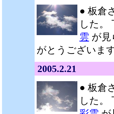
● 板倉
した。
雲
が見
がとうございます。 
2005.2.21
● 板倉
した。 
彩雲
が