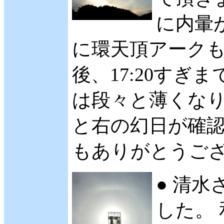
に内暈
に環天頂アークも
後、17:20す
は段々と薄くなり
と右の幻日が確認
もありがとうございま
● 清水
した。 