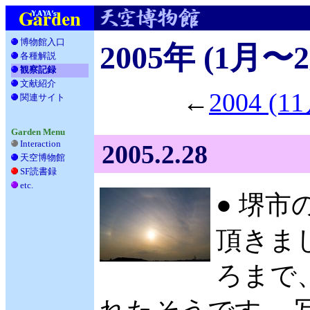
博物館入口
2005年 (1月〜
各種解説
__
観察記録
文献紹介
__
←
2004 (
関連サイト
_
Garden Menu
Interaction
2005.2.28
天空博物館
__
SF読書録
___
etc.
____
● 堺市
頂きました
ろまで