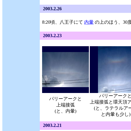
2003.2.26
8:20頃、八王子にて
内暈
の上のほう、30
2003.2.23
パリーアーク
パリーアークと
上端接弧と環天頂
上端接弧
(と、ラテラルア
(と、内暈)
と内暈も少し)
2003.2.21