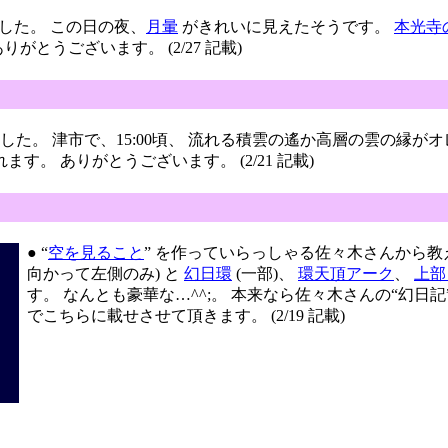
した。 この日の夜、
月暈
がきれいに見えたそうです。
本光寺
とうございます。 (2/27 記載)
ました。 津市で、15:00頃、 流れる積雲の遙か高層の雲の縁が
す。 ありがとうございます。 (2/21 記載)
● “
空を見ること
” を作っていらっしゃる佐々木さんから教え
向かって左側のみ) と
幻日環
(一部)、
環天頂アーク
、
上部
す。 なんとも豪華な…^^;。 本来なら佐々木さんの“幻
でこちらに載せさせて頂きます。 (2/19 記載)