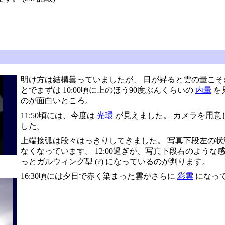
明け方は結構曇っていましたが、 日が昇ると雲の量こそ
とでまずは 10:00頃に上のほう90度ぶんくらいの
内暈
を
のが面白いところ。
11:50頃には、今度は
光環
が見えました。 カメラを用意
した。
上端接弧は段々はっきりしてきました。 写真下段左の状
なくなっています。 12:00過ぎが、写真下段右のよう
っとガルウィング型 (?) になっているのが判ります。
16:30頃には夕日で赤く染まった雲がさらに
彩雲
になって