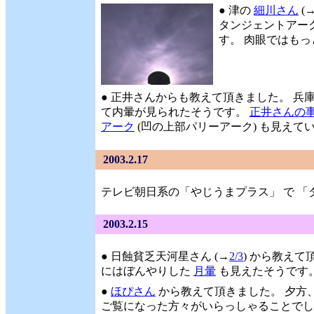
● 津の
細川さん
(
タンジェントアーク
す。 肉眼ではもっ
● 正井さんからも教えて頂きました。 兵庫
て内暈が見られたそうです。
正井さんの
アーク
(凹の上部パリーアーク) も見えてい
2003.2.17
テレビ朝日系の「やじうまプラス」 で 
2003.2.15
● 日蝕貧乏天河星さん (→
2/3
) から教えて頂
にはぼんやりした
月暈
も見えたそうです。 
●
ほぴさん
から教えて頂きました。 夕方
ご覧になった方々がいらっしゃることでしょう(^