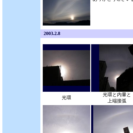
2003.2.8
光環と内暈と
光環
上端接弧