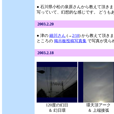
● 石川県小松の泉原さんから教えて頂きま
写っていて、幻想的な感じです。 どうもありが
2003.2.20
● 津の
細川さん
(→
2/18
) から教えて頂き
ところの
掲示板投稿写真集
で写真が見られま
2003.2.18
120度の幻日
環天頂アーク
＆ 幻日環
＆ 上端接弧