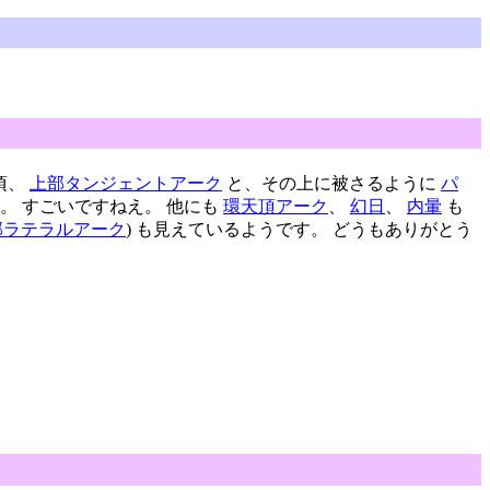
0頃、
上部タンジェントアーク
と、その上に被さるように
パ
です。 すごいですねえ。 他にも
環天頂アーク
、
幻日
、
内暈
も
部ラテラルアーク
) も見えているようです。 どうもありがとう