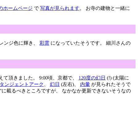
のホームページ
で
写真が見られます
。 お寺の建物と一緒に
オレンジ色に輝き、
彩雲
になっていたそうです。 細川さんの
て頂きました。 9:00頃、京都で、
120度の幻日
(!) (太陽に
タンジェントアーク
、
幻日
(左右)、
内暈
が見られたそうで
日記”に載るべきところですが、 なかなか更新できないそうなの