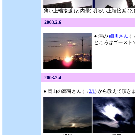
薄い上端接弧 (と内暈)
明るい上端接弧 (と
2003.2.6
● 津の
細川さん
(
ところはゴーストで
2003.2.4
● 岡山の高畠さん (→
2/1
) から教えて頂きま