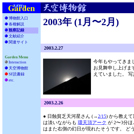
博物館入口
2003年 (1月〜2月)
各種解説
__
観察記録
文献紹介
__
関連サイト
_
2003.2.27
Garden Menu
今年もやってきま
Interaction
お見舞申し上げます
天空博物館
__
えていました。 
SF読書録
___
etc.
____
2003.2.26
● 日蝕貧乏天河星さん (→
2/15
) から教え
は淡いながらも
環天頂アーク
が 2〜3分
はまた右側の幻日が現れたそうです。 ど