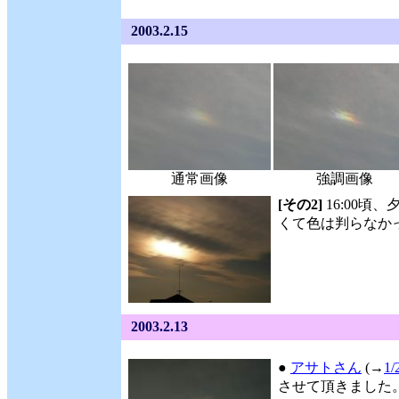
2003.2.15
通常画像
強調画像
[その2]
16:00頃
くて色は判らなか
2003.2.13
●
アサトさん
(→
1/
させて頂きました。 