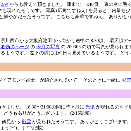
→
2/9
) からも教えて頂きました。 津市で、8:40頃、 東の空
も現れたそうです。 写真 (広角ですねえ) を見ると、内暈も
と鮮やかだったそうです。 こちらも豪華ですねえ。 ありがとうござい
県川西市から大阪府池田市へ向かう途中の 8:30頃、 環天頂ア
事務所のページ
の
今月の写真
の 200303 の項で写真が見ら
るようです。 左下の隅には幻日も見えているようです。 どうもあり
「ダイアモンド富士」が紹介されていて、 そのときに一緒に
彩雲
きました。 18:30〜21:00の間に時々月に
光環
が現れるのを平塚
どうもありがとうございます。 (2/16記載)
、鶴見から
彩雲
が見られたそうです。 ありがとうございます。
^)。 (2/17記載)