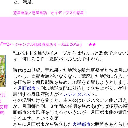
た。満足。
惑星童話／惑星童話－オイディプスの惑星－
ゾーン
」
－ジャングル戦線 異状あり－
KILL ZONE
★★
“コバルト文庫”のイメージからはちょっと想像できない
ィ。何しろＳＦ＋戦闘バトルなのですから。
時代は23世紀。荒れ果てた地球を離れ富裕者たちは月に
しかし、支配者層がいなくなって荒廃した地球に介入、
を打ち建て傭兵部隊を集め、地球を支配しようとします
＜
月面都市＞
側の地球支配に対抗して立ち上がり、ゲリ
展開する反政府勢力が＜
レジスタンス
＞。
06月
その説明だけを聞くと、主人公はレジスタンス側と思え
社
が、月面都市側。８年間の任期を務めあげれば多額の報
文庫
面都市の市民権を与えるというのが、月面都市側の傭兵
税)
するエサ、という次第。
さらに月面都市から独立した
火星都市
の暗躍もあるらし