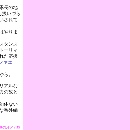
隊長の地
も扱いづら
いされて
はやりま
スタンス
トーリィ
れた応援
ファエ
やら。
リアルな
力の故と
勿体ない
な番外編
鋼の牙／7.危