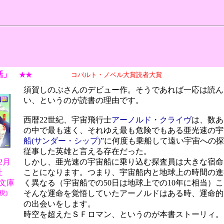
話」
★★
コバルト・ノベル大賞読者大賞
須賀しのぶさんのデビュー作。そうであれば一応は読ん
い、というのが読書の理由です。
西暦22世紀、宇宙飛行士
アーノルド・クライヴ
は、数あ
の中で最も速く、それゆえ最も危険でもある亜光速の宇
船(サンダー・シップ)”
に何度も乗船して遠い宇宙への
従事した英雄と言える存在だった。
02月
しかし、亜光速の宇宙船に乗り込む探査員は大きな宿命
社
ことになります。つまり、宇宙船内と地球上の時間の進
文庫
く異なる（宇宙船での50日は地球上での10年に相当）
税)
そんな運命を覚悟していたアーノルドはある時、運命的
の出会いをします。
時空を超えたＳＦロマン、というのが本書ストーリィ。