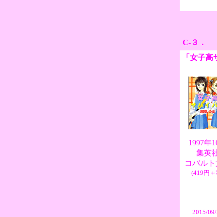
C-３．
「女子高
1997年
集英
コバルト
(419円＋
2015/09