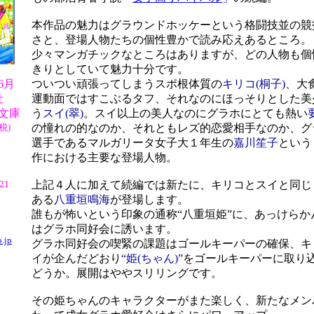
本作品の魅力はグラウンドホッケーという格闘技並の競
さと、登場人物たちの個性豊かで読み応えあるところ。
少々マンガチックなところはありますが、どの人物も個
きりとしていて魅力十分です。
06月
ついつい頑張ってしまうスポ根体質の
キリコ(桐子)
、大
社
運動面ではすこぶるタフ、それなのにほっそりとした美
文庫
う
スイ(翠)
。スイ以上の美人なのにグラホにとても熱い
税)
の憧れの的なのか、それともレズ的恋愛相手なのか、グ
選手であるマルガリータ女子大１年生の
嘉川笙子
という
作における主要な登場人物。
/21
上記４人に加えて続編では新たに、キリコとスイと同じ
ある
八重垣鳴海
が登場します。
誰もが怖いという印象の通称“八重垣姫”に、あっけらか
はグラホ同好会に誘います。
.jp
グラホ同好会の喫緊の課題はゴールキーパーの確保、キ
イが企んだどおり
“姫(ちゃん)”
をゴールキーパーに取り
どうか。展開はややスリリングです。
その姫ちゃんのキャラクターがまた楽しく、新たなメン