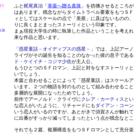
/15
ふと
梶尾真治「
美亜へ贈る真珠
」
を彷彿させるところが
はあります。残念ながらタイムトラベル要素をもつＳＦ
ィとしてはスケールの点で「美亜」に及ばないものの、
りに良くまとまったストーリィという印象です。
.jp
まぁ現役大学生の時に執筆した作品ということを考えれ
来な作品と思います。
「惑星童話－オイディプスの惑星－」
では、上記アーノ
ライヴがその誕生を知ることのなかった彼の息子である
ド・ケイイチ・コジマ少佐
が主人公。
もうひとつのＳＦロマン、上記と対をなすストーリィと
いでしょう。
本篇と合わせることによって「惑星童話」はスケールア
います。２つの物語を対のものとして組み合わせること
多層的な展開になったためでしょう。
前作でアーノルド・クライヴに
クレア・カーティス
とい
な恋人がいたように、リチャードにも
ダイアン・コーン
いう恋人がいるのですが、あとがきで須賀さんが触れて
に出番がすっかり減ってしまったという点が残念なとこ
それでも２篇、複層構造をもつＳＦロマンとして充分楽