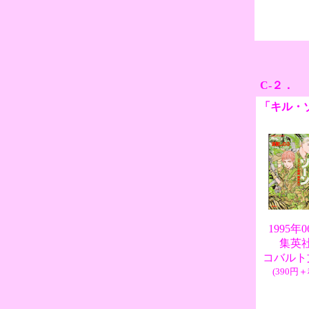
C-２．
「キル・
1995年
集英
コバルト
(390円＋