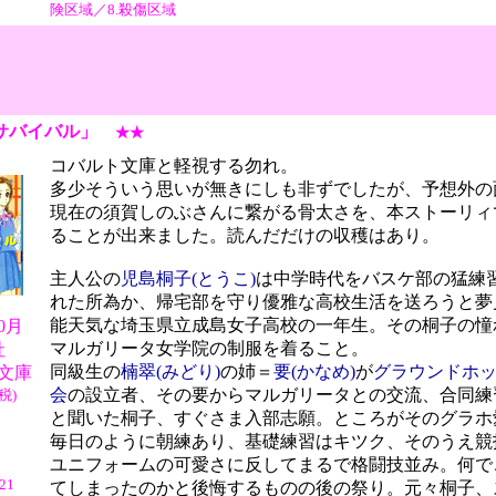
険区域／8.殺傷区域
サバイバル」
★★
コバルト文庫と軽視する勿れ。
多少そういう思いが無きにしも非ずでしたが、予想外の
現在の須賀しのぶさんに繋がる骨太さを、本ストーリィ
ることが出来ました。読んだだけの収穫はあり。
主人公の
児島桐子(とうこ)
は中学時代をバスケ部の猛練
れた所為か、帰宅部を守り優雅な高校生活を送ろうと夢
能天気な埼玉県立成島女子高校の一年生。その桐子の憧
10月
マルガリータ女学院の制服を着ること。
社
同級生の
楠翠(みどり)
の姉＝
要(かなめ)
が
グラウンドホ
文庫
会
の設立者、その要からマルガリータとの交流、合同練
税)
と聞いた桐子、すぐさま入部志願。ところがそのグラホ
毎日のように朝練あり、基礎練習はキツク、そのうえ競
ユニフォームの可愛さに反してまるで格闘技並み。何で
/21
てしまったのかと後悔するものの後の祭り。元々桐子、