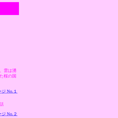
、雲は湧
た桜の国
 No.１
話
 No.２