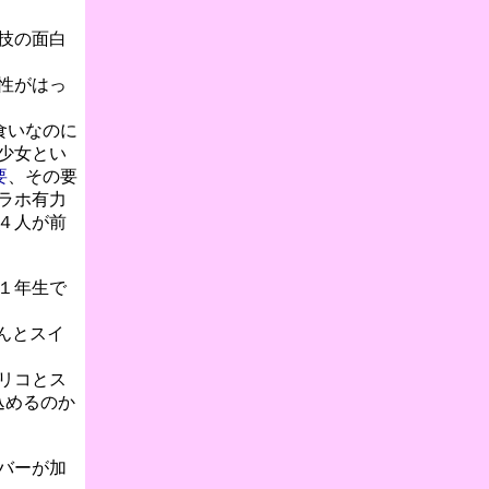
技の
面白
性がはっ
食いなのに
少女とい
要
、その要
ラホ有力
４人が前
１年生で
んとスイ
リコとス
込めるのか
バーが加