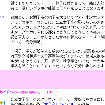
質でもありまして・・・。桐子に付き合って一緒に入部
共に、激しいグラホの練習に日々を送ることになります
.jp
冒頭こそ、お調子者の桐子＆大食いでヤオイ小説大ファ
いうデコボコ・コンビに、公立女子高の恥じらいの無さ
ったマンガチックな出だしはやはりコバルト的と思って
すが、グラホに関わる部分はどうしてどうして本格的ス
説と言える、しっかりとした骨格に骨太なストーリィ展
ていて、充分満足。
※桐子、翠らが通学する成女(なるじょ)は、須賀さんの
埼玉県立浦和第一女子高等学校がモデルで、登場人物も
ルがいるそうです。蕨、赤羽、埼京線といったローカル
線名を聞くとついくすぐったいような気分に駆られます
サバイバル
」
－純情可憐編－
★★
公立女子高、そのグラウンドホッケー愛好会を舞台にし
もの部活青春小説
「
女子高サバイバル
」
の続編。