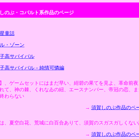
しのぶ・コバルト系作品のページ
星童話
ル・ゾーン
子高サバイバル
子高サバイバル－純情可憐編
】、ゲームセットにはまだ早い、紺碧の果てを見よ、革命前夜
れて、神の棘、くれなゐの紐、エースナンバー、帝冠の恋、ま
終わらない
→
須賀しのぶ作品のページ
は、夏空白花、荒城に白百合ありて、須賀のスガスガしくない
→
須賀しのぶ作品のページ