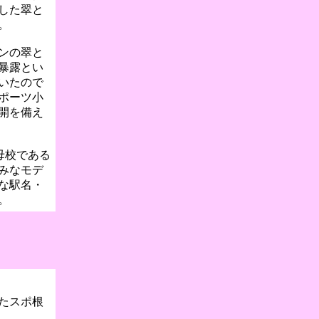
した翠と
。
ンの翠と
暴露とい
いたので
ポーツ小
開を備え
母校である
みなモデ
な駅名・
。
たスポ根