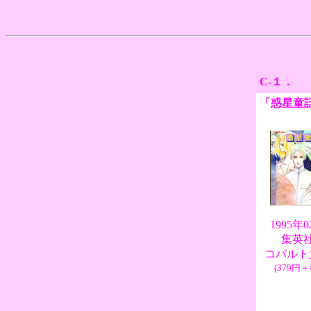
C-１．
「惑星童
1995年
集英
コバルト
(379円＋