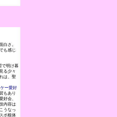
面白さ。
でも感じ
習で明け暮
見る少々
れは、聖
ッケー愛好
習もあり
愛好会、
技内容は
こうなっ
スポ根体