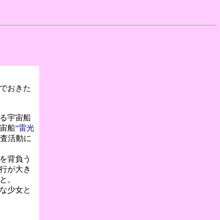
でおきた
る宇宙船
宙船
“雷光
探査活動に
を背負う
行が大き
こと。
な少女と