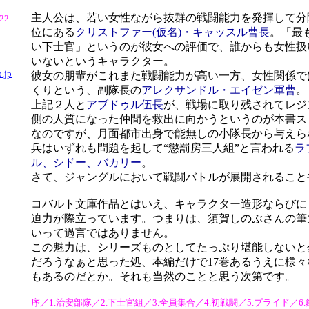
主人公は、若い女性ながら抜群の戦闘能力を発揮して分
/22
位にある
クリストファー(仮名)・キャッスル曹長
。「最
い下士官」というのが彼女への評価で、誰からも女性扱
いないというキャラクター。
.jp
彼女の朋輩がこれまた戦闘能力が高い一方、女性関係で
くりという、副隊長の
アレクサンドル・エイゼン軍曹
。
上記２人と
アブドゥル伍長
が、戦場に取り残されてレジ
側の人質になった仲間を救出に向かうというのが本書ス
なのですが、月面都市出身で能無しの小隊長から与えら
兵はいずれも問題を起して“懲罰房三人組”と言われる
ラ
ル、シドー、バカリー
。
さて、ジャングルにおいて戦闘バトルが展開されること
コバルト文庫作品とはいえ、キャラクター造形ならびに
迫力が際立っています。つまりは、須賀しのぶさんの筆
いって過言ではありません。
この魅力は、シリーズものとしてたっぷり堪能しないと
だろうなぁと思った処、本編だけで17巻あるうえに様々
もあるのだとか。それも当然のことと思う次第です。
序／1.治安部隊／2.下士官組／3.全員集合／4.初戦闘／5.プライド／6.