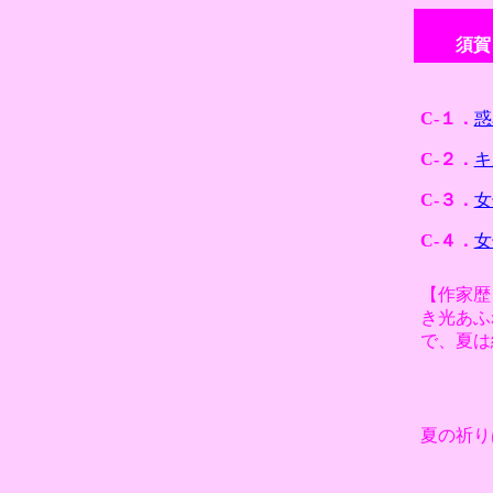
須賀
C-１．
惑
C-２．
キ
C-３．
女
C-４．
女
【作家歴
き光あふ
で、夏は
夏の祈り