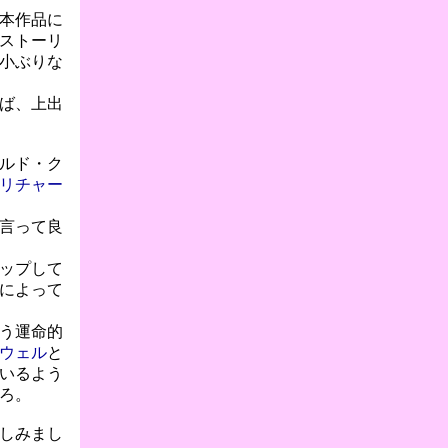
本作品に
ストーリ
小ぶりな
ば、上出
ルド・ク
リチャー
言って良
ップして
によって
う運命的
ウェル
と
いるよう
ろ。
しみまし