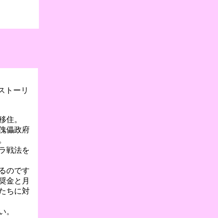
ストーリ
移住。
傀儡政府
。
ラ戦法を
るのです
奨金と月
たちに対
い。