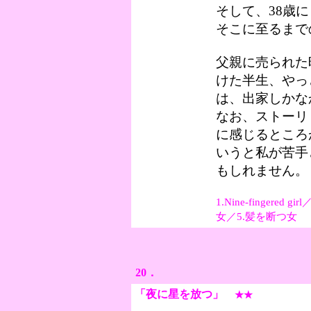
そして、38歳
そこに至るまで
父親に売られた
けた半生、やっ
は、出家しかな
なお、ストーリ
に感じるところ
いうと私が苦手
もしれません。
1.Nine-finger
女／5.髪を断つ女
20．
「夜に星を放つ
」
★★
直