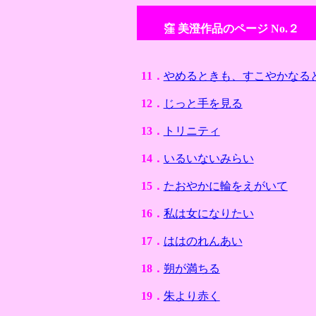
窪 美澄
作品のページ No.２
11．
やめるときも、すこやかなる
12．
じっと手を見る
13．
トリニティ
14．
いるいないみらい
15．
たおやかに輪をえがいて
16．
私は女になりたい
17．
ははのれんあい
18．
朔が満ちる
19．
朱より赤く