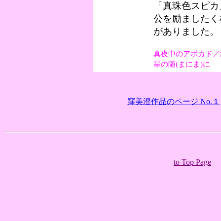
「真珠色スピカ
公を励ましたく
がありました。
真夜中のアボカド／
星の随(まにま)に
窪美澄作品のページ No.１
to Top Page