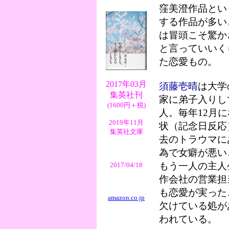
窪美澄作品とい
する作品が多い
は冒頭こそ驚か
と言っていいく
た恋愛もの。
2017年03月
須藤壱晴
は大学
集英社刊
家に弟子入りし
(1600円＋税)
人。毎年12月
2019年11月
状（記念日反応
集英社文庫
去のトラウマに
為で女癖が悪い
もう一人の主人
2017/04/18
作会社の営業担
も恋愛が実った
amazon.co.jp
欠けている処が
われている。