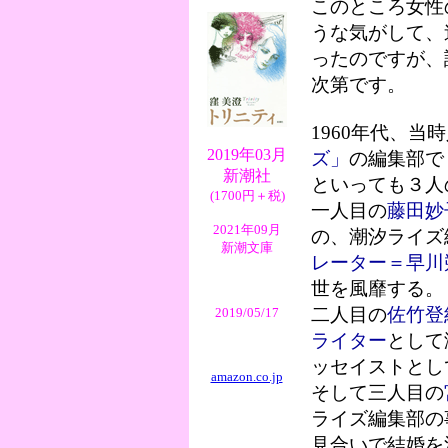
このところ女性
うな気がして、
ったのですが、
次第です。
1960年代、
2019年03月
ズ」
の編集部で
新潮社
といっても３人
(1700円＋税)
一人目の
藤田妙
2021年09月
の、潮汐ライズ
新潮文庫
レーター＝早川
世を風靡する。
二人目の
佐竹登
2019/05/17
ライター
として
ッセイストとし
amazon.co.jp
そして三人目の
ライズ編集部の
見合いで結婚を