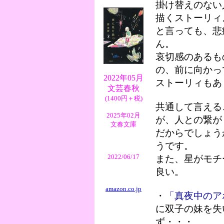
掛け替えのない
描くストーリィ
と言っても、悲
ん。
哀切感のあるも
の、前に向かっ
2022年05月
ストーリィもあ
文芸春秋
(1400円＋税)
共通して言える
2025年02月
が、人との繋が
文春文庫
だからでしょう
うです。
2022/06/17
また、星がモチ
良い。
amazon.co.jp
・
「真夜中のア
に双子の妹を失
ず・・・。