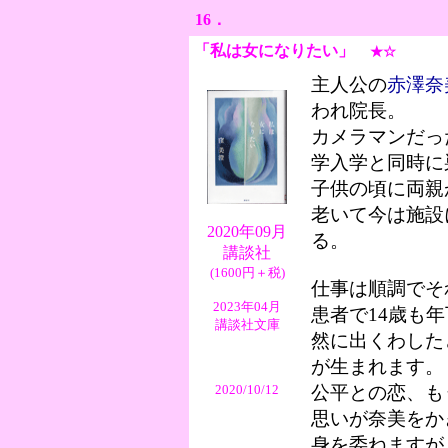
16．
「私は女になりたい
」
★☆
主人公の
赤澤奈
われ院長。
カメラマンだっ
学入学と同時に
子供の頃に両親
老いて今は施設
2020年09月
る。
講談社
(1600円＋税)
仕事は順調でそ
2023年04月
患者で14歳も
講談社文庫
然に出くわした
が生まれます。
2020/10/12
公平との恋、も
思いが奈美をか
身を委ねますが