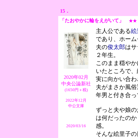
15．
「たおやかに輪をえがいて
」
★★
主人公である
絵
であり、ホーム
夫の
俊太郎
はサ
２年生。
このまま穏やか
いたところで、
2020年02月
実に向かい合わ
中央公論新社
夫がまさか風俗
(1650円＋税)
年男と付き合っ
2022年12月
中公文庫
ずっと夫や娘の
は何だったのか
感。
2020/03/16
そんな絵里子の