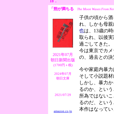
18．
「朔が満ちる
The Moon Waxes From New
子供の頃から酒
れ、しかも母親
也
は、13歳の
取られ、以後実
過ごしてきた。
今は東京でカメ
2021年07月
の、過去との決
朝日新聞出版
(1700円＋税)
今や家庭内暴力
2024年07月
そして小説題材
朝日文庫
しかし、暴力か
るのか、という
2021/07/29
所為ではないこ
るのだ、という
本作はなってい
amazon.co.jp