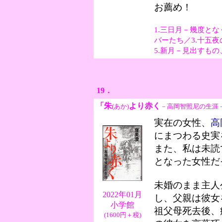
お薦め！
1.三日月－幾度と
バーたち／3.十五
5.新月－見出すも
19．
「朱
より赤く
(あか)
－高岡智照尼の生涯
実在の女性、
高
にまつわる史実
また、私は未読
となった女性だ
未婚のまま主人
2022年01月
し、父親は彼女
小学館
祖父母死去後、
(1600円＋税)