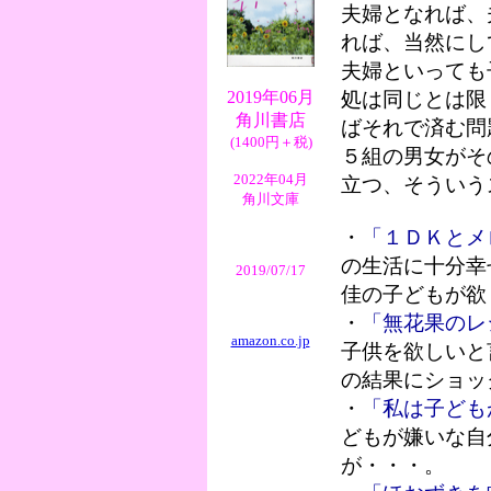
夫婦となれば、
れば、当然にし
夫婦といっても
2019年06月
処は同じとは限
角川書店
ばそれで済む問
(1400円＋税)
５組の男女がそ
2022年04月
立つ、そういう
角川文庫
・
「１ＤＫとメ
の生活に十分幸
2019/07/17
佳の子どもが欲
・
「無花果のレ
amazon.co.jp
子供を欲しいと
の結果にショッ
・
「私は子ども
どもが嫌いな自
が・・・。