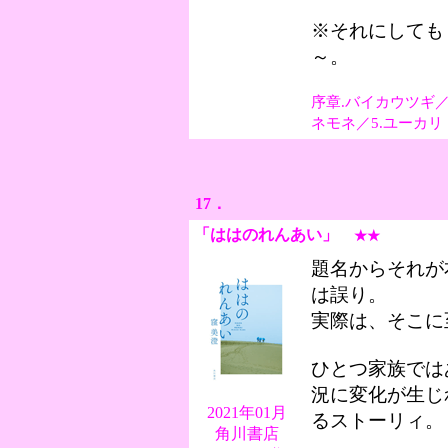
※それにしても
～。
序章.バイカウツギ／
ネモネ／5.ユーカリ
17．
「ははのれんあい
」
★★
題名からそれが
は誤り。
実際は、そこに
ひとつ家族では
況に変化が生じ
2021年01月
るストーリィ。
角川書店