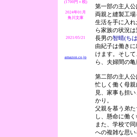
(1700円＋税)
第一部の主人公
2024年01月
両親と縫製工場
角川文庫
生活を手に入れ
ら家族の状況は
長男の
智晴(ちは
2021/05/21
由紀子は働きに
けます。そして
amazon.co.jp
ら、夫婦間の亀
第二部の主人公
忙しく働く母親
見、家事も担い
かり。
父親を慕う弟た
し、懸命に働く
また、学校で同
への複雑な思い