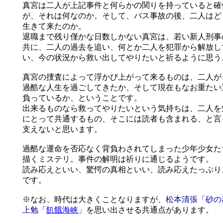
真宮は二人が上記事件と何らかの関りを持っていると確
が、それは何なのか。そして、バス事故の後、二人はど
生きて来たのか。
退職まで残り僅かな日数しかない真宮は、若い新人刑事
共に、二人の過去を追い、何とか二人を犯罪から解放し
い、今の状況から救い出してやりたいと祈るように思う
真宮の捜査によって浮かび上がって来るものは、二人が
過酷な人生を過ごしてきたか、そして現在もなお重たい
負っているか、ということです。
出来るものなら救ってやりたいという気持ちは、二人を
にとって共通するもの、そこには読者も含まれる、と言
支えないと思います。
過酷な運命を否応なく背負わされてしまった少年少女た
描くミステリ。事件の解明は祈りに通じるようです。
読み応えといい、驚愕の真相といい、読み応えたっぷり
です。
※なお、時代は大きくことなりますが、
松本清張「砂の
上勉「
飢餓海峡
」
を思い出させる共通点があります。