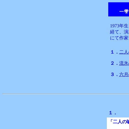
一雫
1973
経て、演
にて作家
１．
二人
２．
流氷
３．
六月
１．
「二人の