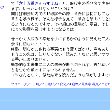
て
「六十五番さんっすよね」
と、服役中の呼び名で声を
.jp
ます。いったい何なんだこいつは？
聞けば刑務所内での野球試合の際、章吾に親切にしても
章吾を慕う様子。そんな様子を見て、章吾も須山のこと
るようになるのですが、その須山の登場が、章吾、そし
にまで影響を及ぼすようになるとは・・・。
せっかく人並みの幸せを手にするかのように見えた二人
余りに切ない・・・。
終盤、明らかにされる事実はもう驚くばかり、声もあり
もうこの先は、知りたくない、読みたくないと思いつつ
る手が止まりません。
衝撃的な出来事に二人の未来が断ち切られず、再び続い
とを心から願わずにはいられません。
（※なんとなく、似た結末を読んだような気がしますけ
プロローグ／1.出所／2.出逢い／3.変化／4.崩壊／最終章.満月／エピ