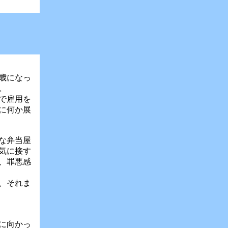
2歳になっ
。
で雇用を
に何か展
な弁当屋
気に接す
、罪悪感
、それま
に向かっ