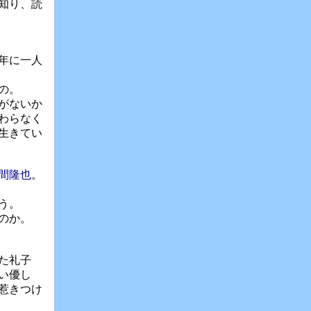
知り、読
年に一人
の。
がないか
わらなく
生きてい
間隆也
。
う。
のか。
た礼子
い優し
惹きつけ