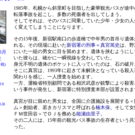
1985年、札幌から斜里町を目指した豪華観光バスが途
転落事故を起こし、多数の死傷者を出してしまう。
そしてそれは、そのバスに同乗していた少年・少女の人
く変えてしまうことになります。
その15年後、新宿駅南口の歩道橋で中年男の首吊り遺体
れる。その現場に赴いた
新宿署の刑事＝真宮篤史
は、野
にいた一組の男女に目を留めます。遺体を挟むようにし
03月
いた彼らは、確かに一瞬視線を交わしていた。
社
身元不明の遺体のポケットに入っていたのは、石の破片
＋税)
そこに真宮は、1993年に起きて未解決となっている殺
関わりを感じ、一人捜査を始めます。
一方、運輸省特別顧問である相沢武彦が銃撃により殺害
/19
いう事件が発生し、新宿署に特別捜査本部が設置されま
真宮が目に留めた男女は、全国に介護施設を展開する＜
.jp
ム＞創始者、若きカリスマと呼ばれる
楠木保
。そして女
ＦＭ世田谷＞でＤＪを務める
能瀬由里子
。
その二人には、15年前の観光バス事故の生存者という共
った。