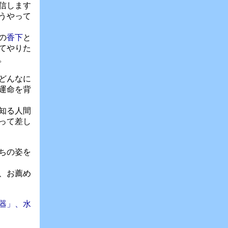
信します
うやって
の
香下
と
てやりた
。
どんなに
運命を背
知る人間
って差し
ちの姿を
、お薦め
器」、水