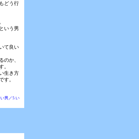
もどう行
。
という男
いて良い
るのか、
す。
い生き方
です。
い男／5.い