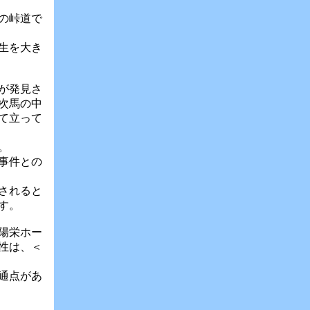
中の峠道で
生を大き
が発見さ
次馬の中
て立って
。
人事件との
されると
す。
陽栄ホー
性は、＜
通点があ