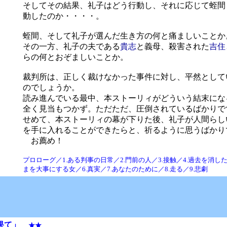
そしてその結果、礼子はどう行動し、それに応じて蛭間
動したのか・・・・。
蛭間、そして礼子が選んだ生き方の何と痛ましいことか
その一方、礼子の夫である
貴志
と義母、殺害された
吉住
らの何とおぞましいことか。
裁判所は、正しく裁けなかった事件に対し、平然として
のでしょうか。
読み進んでいる最中、本ストーリィがどういう結末にな
全く見当もつかず。ただただ、圧倒されているばかりで
せめて、本ストーリィの幕が下りた後、礼子が人間らし
を手に入れることができたらと、祈るように思うばかり
お薦め！
プロローグ／1.ある判事の日常／2.門前の人／3.接触／4.過去を消した
まを大事にする女／6.真実／7.あなたのために／8.走る／9.悲劇
果て
」
★★