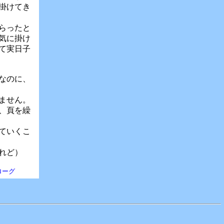
掛けてき
らったと
気に掛け
て実日子
なのに、
ません。
、頁を繰
ていくこ
れど）
ローグ