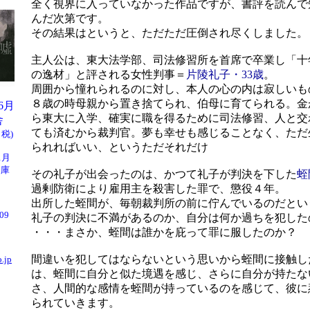
全く視界に入っていなかった作品ですが、書評を読んで
んだ次第です。
その結果はというと、ただただ圧倒され尽くしました。
主人公は、東大法学部、司法修習所を首席で卒業し「十
の逸材」と評される女性判事＝
片陵礼子・33歳
。
周囲から憧れられるのに対し、本人の心の内は寂しいも
８歳の時母親から置き捨てられ、伯母に育てられる。金
06月
ら東大に入学、確実に職を得るために司法修習、人と交
舎
ても済むから裁判官。夢も幸せも感じることなく、ただ
＋税)
られればいい、というただそれだけ
1月
文庫
その礼子が出会ったのは、かつて礼子が判決を下した
蛭
過剰防衛により雇用主を殺害した罪で、懲役４年。
出所した蛭間が、毎朝裁判所の前に佇んでいるのだとい
/09
礼子の判決に不満があるのか、自分は何か過ちを犯した
・・・まさか、蛭間は誰かを庇って罪に服したのか？
間違いを犯してはならないという思いから蛭間に接触し
.jp
は、蛭間に自分と似た境遇を感じ、さらに自分が持たな
さ、人間的な感情を蛭間が持っているのを感じて、彼に
られていきます。