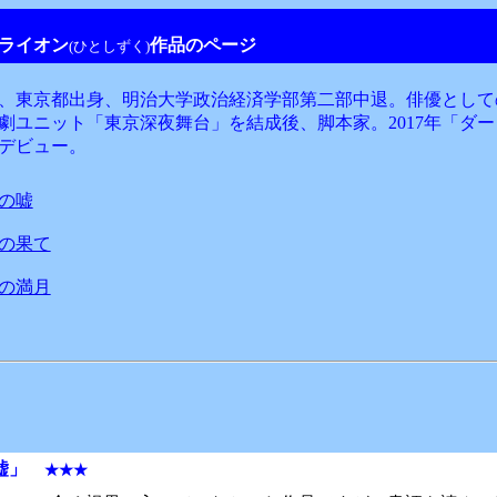
ライオン
作品のページ
(ひとしずく)
年生、東京都出身、明治大学政治経済学部第二部中退。俳優とし
劇ユニット「東京深夜舞台」を結成後、脚本家。2017年「ダ
デビュー。
の嘘
の果て
の満月
嘘
」
★★★