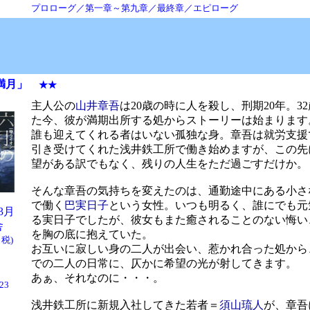
プロローグ／第一章～第九章／最終章／エピローグ
満月
」
★★
主人公の
山井章吾
は20歳の時に人を殺し、刑期20年。3
た今、彼が満期出所する処からストーリーは始まります
誰も迎えてくれる者はいない孤独な身。章吾は就労支援
引き受けてくれた浅井鉄工所で働き始めますが、この先
望がある訳でもなく、残りの人生をただ過ごすだけか。
そんな章吾の気持ちを変えたのは、通勤途中にある小さ
で働く
巴実日子
という女性。いつも明るく、誰にでも元
03月
る実日子でしたが、彼女もまた癒されることのない悔い
舎
を胸の底に抱えていた。
＋税)
お互いに寂しい身の二人が出会い、惹かれ合った処から
での二人の日常に、仄かに希望の光が射してきます。
あぁ、それなのに・・・。
/23
浅井鉄工所に新規入社してきた若者＝
須山琉人
が、章吾