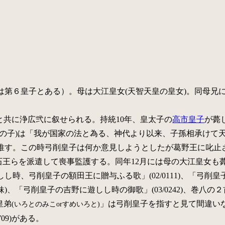
第６皇子とある）。母は大江皇女(天智天皇の皇女)。同母兄
皇子と共に浄広弐に叙せられる。持統10年、皇太子の
高市皇子
が薨
の子)は「我が国家の法と為る、神代より以来、子孫相承けて
推す。この時弓削皇子は何か意見しようとしたが葛野王に叱止された
大石王らを派遣して喪事監護する。同年12月には母の大江皇女も
、弓削皇子の額田王に贈与ふる歌」(02/0111)、「弓削皇子の
、「弓削皇子の吉野に遊しし時の御歌」(03/0242)、巻八の２首(0
皇弟
」は弓削皇子を指すと見て間違い
(いろとのみこorすめいろと)
709)がある。