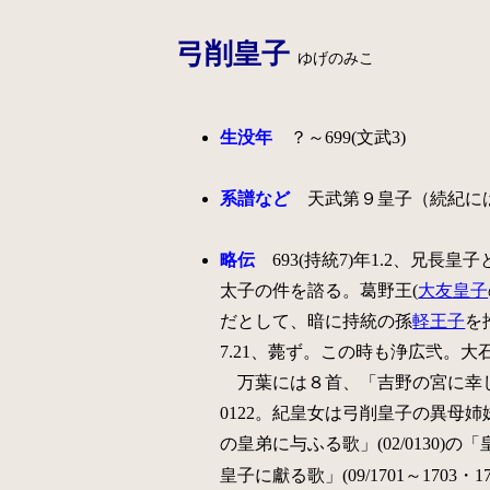
弓削皇子
ゆげのみこ
生没年
？～699(文武3)
系譜など
天武第９皇子（続紀には
略伝
693(持統7)年1.2、兄長
太子の件を諮る。葛野王(
大友皇子
だとして、暗に持統の孫
軽王子
を
7.21、薨ず。この時も浄広弐。
万葉には８首、「吉野の宮に幸しし時
0122。紀皇女は弓削皇子の異母姉妹)
の皇弟に与ふる歌」(02/0130)の「
皇子に獻る歌」(09/1701～1703・1