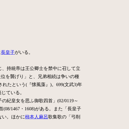
に
長皇子
がいる。
じ、持統帝は王公卿士を禁中に召して立
天位を襲げり」と、兄弟相続は争いの種
という(『懐風藻』)。699(文武3)年
薨じている。
紀皇女を思ふ御歌四首」(02/0119～
8/1467・1608)がある。また「長皇子
ない。ほかに
柿本人麻呂
歌集歌の「弓削