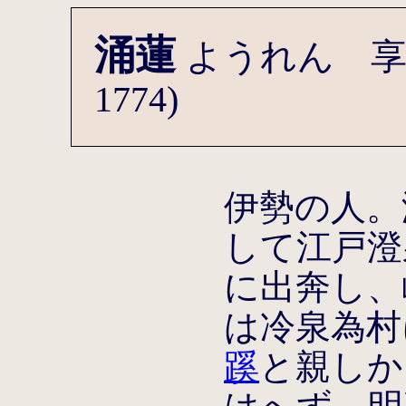
涌蓮
ようれん 享保
1774)
伊勢の人。
して江戸澄
に出奔し、
は冷泉為村
蹊
と親しか