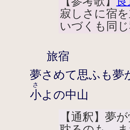
【参考歌】
良
寂しさに宿を
いづくも同じ
旅宿
夢さめて思ふも夢
さ
小
よの中山
【通釈】夢が
耽るのも、ま