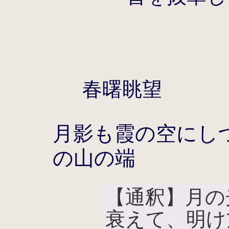
春曙眺望
月影も霞の空にし
の山の端
【通釈】月の
衰えて、明け