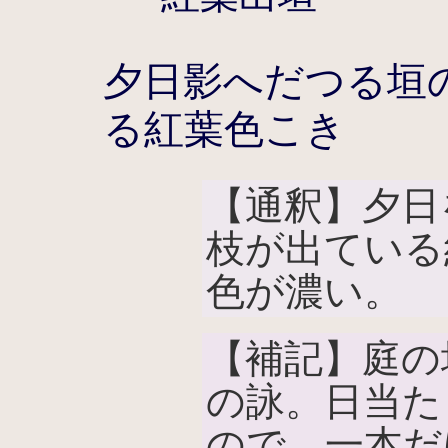
夕日影へだつる垣
る紅葉色こき
【通釈】夕日
枝が出ている
色が濃い。
【補記】庭の
の詠。日当た
ので、一本だ