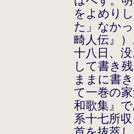
はへず。明
をよめりし
た」なかっ
畸人伝』）。
十八日、没
して書き残
ままに書き
て一巻の家
和歌集』で
系十七所収
首を抜萃し