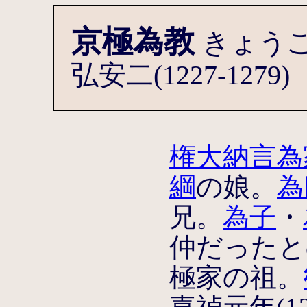
京極為教
きょう
弘安二(1227-12
権大納言為
綱
の娘。
為
兄。
為子
・
仲だったと
極家の祖。