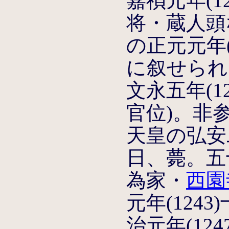
嘉禎元年(1
将・蔵人頭
の正元元年(
に叙せられ
文永五年(1
官位)。非
天皇の弘安二
日、薨。五
為家・
西園
元年(124
治元年(12