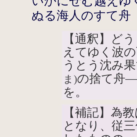
いかにせむ越えゆ
ぬる海人のすて舟
【通釈】どう
えてゆく波の
うとう沈み果
の捨て舟
ま)
を。
【補記】為教
となり、従三