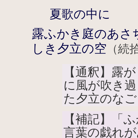
夏歌の中に
露ふかき庭のあさ
しき夕立の空
（続拾
【通釈】露が
に風が吹き過
た夕立のなご
【補記】「ふ
言葉の戯れが