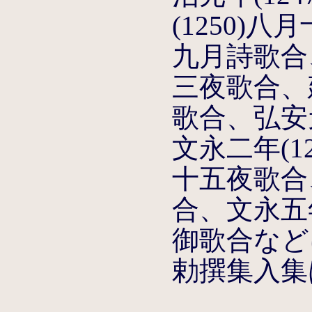
(1250)
九月詩歌合、
三夜歌合、建
歌合、弘安元
文永二年(1
十五夜歌合
合、文永五
御歌合など
勅撰集入集