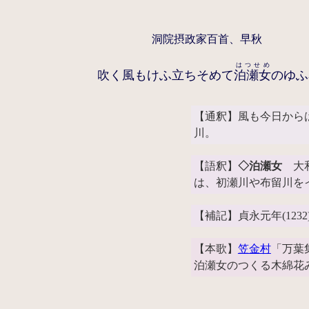
洞院摂政家百首、早秋
はつせめ
吹く風もけふ立ちそめて
泊瀬女
のゆふ
【通釈】風も今日から
川。
【語釈】
◇泊瀬女
大和
は、初瀬川や布留川を
【補記】貞永元年(123
【本歌】
笠金村
「万葉
泊瀬女のつくる木綿花