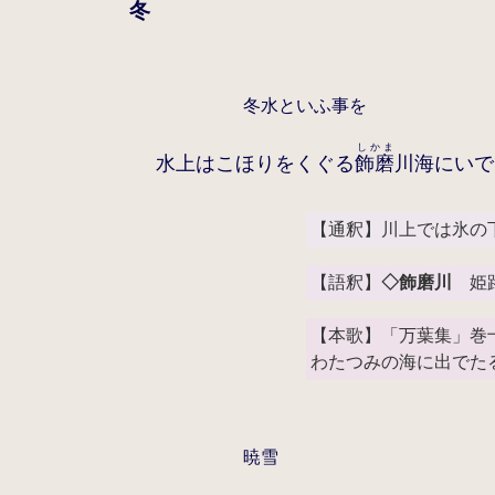
冬
冬水といふ事を
しかま
水上はこほりをくぐる
飾磨
川海にいで
【通釈】川上では氷の
【語釈】
◇飾磨川
姫路
【本歌】「万葉集」巻
わたつみの海に出でた
暁雪