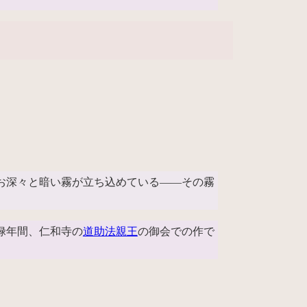
お深々と暗い霧が立ち込めている――その霧
禄年間、仁和寺の
道助法親王
の御会での作で