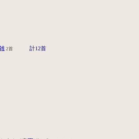
雑
計12首
2首