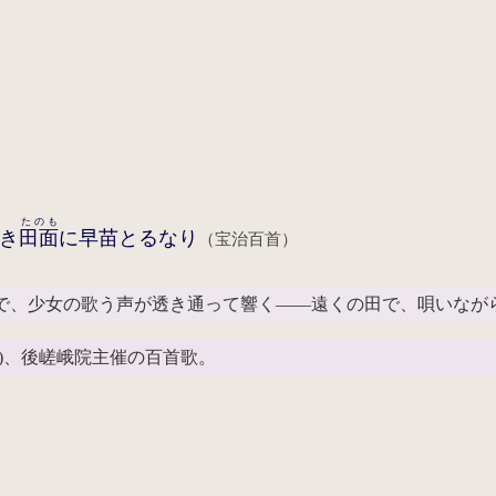
たのも
き
田面
に早苗とるなり
（宝治百首）
で、少女の歌う声が透き通って響く――遠くの田で、唄いなが
8)、後嵯峨院主催の百首歌。