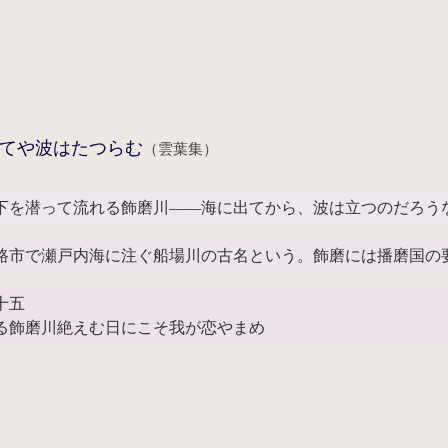
てや波はたつらむ
（雲葉集）
下を潜って流れる飾磨川――海に出てから、波は立つのだろう
市で瀬戸内海に注ぐ船場川の古名という。飾磨には播磨国の
十五
る飾磨川絶えむ日にこそ我が恋やまめ