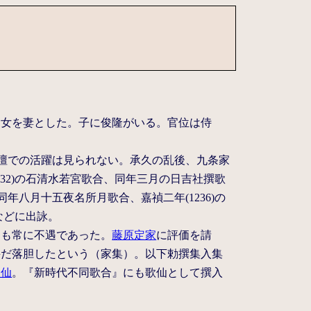
国女を妻とした。子に俊隆がいる。官位は侍
壇での活躍は見られない。承久の乱後、九条家
232)の石清水若宮歌合、同年三月の日吉社撰歌
年八月十五夜名所月歌合、嘉禎二年(1236)の
合などに出詠。
ても常に不遇であった。
藤原定家
に評価を請
甚だ落胆したという（家集）。以下勅撰集入集
歌仙
。『新時代不同歌合』にも歌仙として撰入