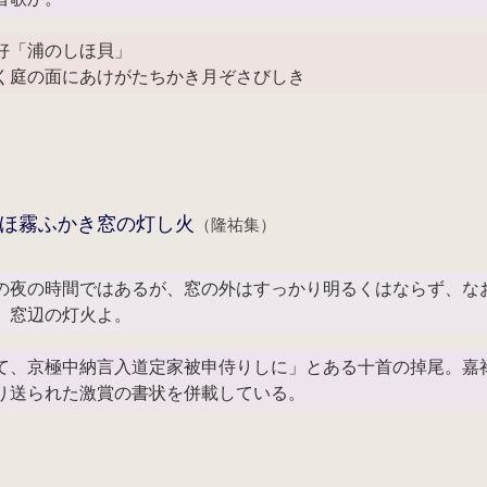
好「浦のしほ貝」
く庭の面にあけがたちかき月ぞさびしき
ほ霧ふかき窓の灯し火
（隆祐集）
の夜の時間ではあるが、窓の外はすっかり明るくはならず、な
、窓辺の灯火よ。
て、京極中納言入道定家被申侍りしに」とある十首の掉尾。嘉
り送られた激賞の書状を併載している。