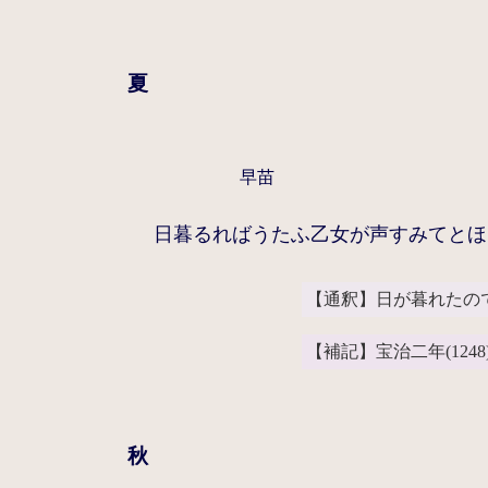
夏
早苗
日暮るればうたふ乙女が声すみてとほ
【通釈】日が暮れたの
【補記】宝治二年(124
秋