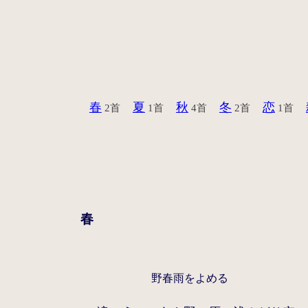
春
夏
秋
冬
恋
2首
1首
4首
2首
1首
春
野春雨をよめる