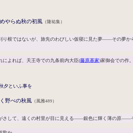
めやらぬ秋の初風
（隆祐集）
刈り根ではないが、旅先のわびしい仮寝に見た夢――その夢か
れによれば、天王寺での九条前内大臣(
藤原基家
)家御会での作
秋夕といふ事を
く野べの秋風
（風雅489）
がさして、遠くの村里が目に見える――銀色に輝く薄の原――
首歌か。