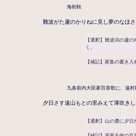
海初秋
難波がた蘆のかりねに見し夢のなほさ
【通釈】難波潟の蘆の
く。
【補記】家集の書き入
九条前内大臣家百首歌に、遠村
夕日さす遠山もとの里みえて薄吹きし
【通釈】山の麓に夕日
【補記】基家主催の百