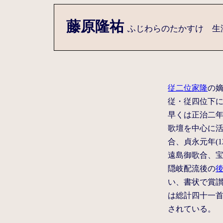
藤原隆祐
ふじわらのたかすけ 生没年
従二位家隆
の
従・従四位下
早くは正治二年(
歌壇を中心に活動
合、貞永元年(
遠島御歌合、宝治
隠岐配流後の
い、書状で賞
は総計四十一
されている。