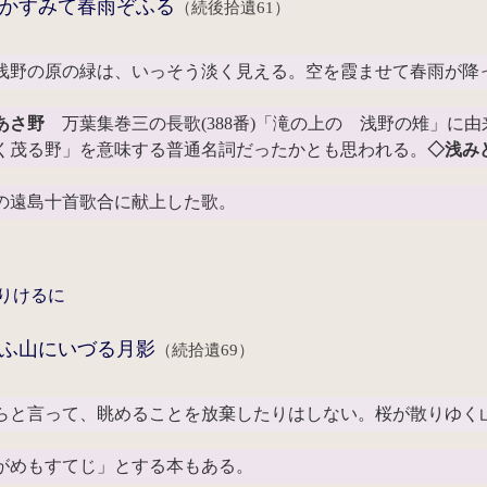
かすみて春雨ぞふる
（続後拾遺61）
浅野の原の緑は、いっそう淡く見える。空を霞ませて春雨が降
あさ野
万葉集巻三の長歌(388番)「滝の上の 浅野の雉」に
く茂る野」を意味する普通名詞だったかとも思われる。
◇浅み
の遠島十首歌合に献上した歌。
りけるに
ふ山にいづる月影
（続拾遺69）
らと言って、眺めることを放棄したりはしない。桜が散りゆく
がめもすてじ」とする本もある。