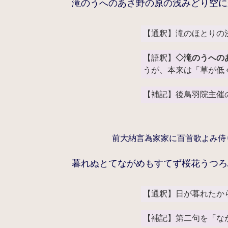
滝のうへのあさ野の原の浅みどり空に
【通釈】滝のほとりの
【語釈】
◇滝のうへの
うが、本来は「草が低
【補記】後鳥羽院主催
前大納言為家家に百首歌よみ侍
暮れぬとてながめもすてず桜花うつろ
【通釈】日が暮れたか
【補記】第二句を「な