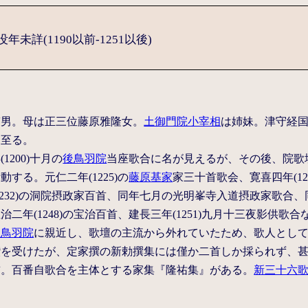
未詳(1190以前-1251以後)
嫡男。母は正三位藤原雅隆女。
土御門院小宰相
は姉妹。津守経
に至る。
1200)十月の
後鳥羽院
当座歌合に名が見えるが、その後、院歌
する。元仁二年(1225)の
藤原基家
家三十首歌会、寛喜四年(1
1232)の洞院摂政家百首、同年七月の光明峯寺入道摂政家歌合、同
二年(1248)の宝治百首、建長三年(1251)九月十三夜影供歌
後鳥羽院
に親近し、歌壇の主流から外れていたため、歌人とし
讃を受けたが、定家撰の新勅撰集には僅か二首しか採られず、
首。百番自歌合を主体とする家集『隆祐集』がある。
新三十六