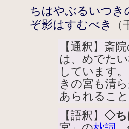
ちはやぶるいつき
ぞ影はすむべき
（千
【通釈】斎院
は、めでたい
しています。
きの宮も清ら
あられること
【語釈】
◇ち
宮」の
枕詞
。