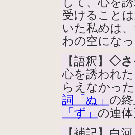
して、心を誘
受けることは
いた私めは、
わの空になっ
【語釈】
◇さ
心を誘われた
らえなかった
詞「ぬ」
の終
「ず」
の連体
【補記】白河