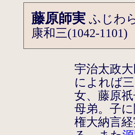
藤原師実
ふじわ
康和三(1042-11
宇治太政大
によれば三
女、藤原祇
母弟。子に
権大納言経