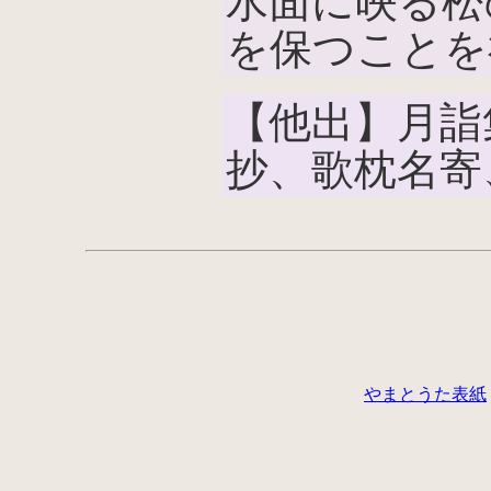
水面に映る松
を保つことを
【他出】月詣
抄、歌枕名寄
やまとうた表紙