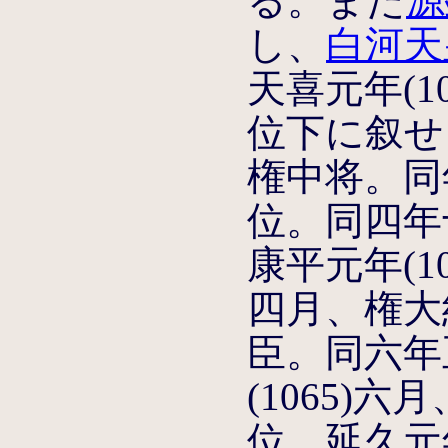
る。また
源
し、
白河天
天喜元年(1
位下に叙せ
権中将。同
位。同四年
康平元年(1
四月、権大
臣。同六年
(1065)
位。延久元年