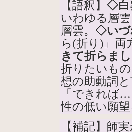
【語釈】
◇白
いわゆる層雲
層雲。
◇いづ
ら(折り)」
きて折らまし
折りたいもの
想の助動詞と
「できれば…
性の低い願望
【補記】師実