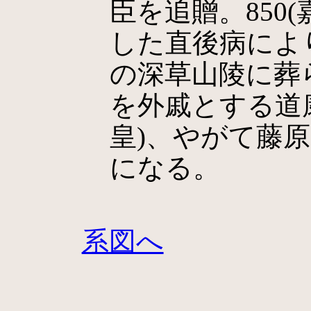
臣を追贈。850(
した直後病によ
の深草山陵に葬
を外戚とする道
皇)、やがて藤
になる。
系図へ