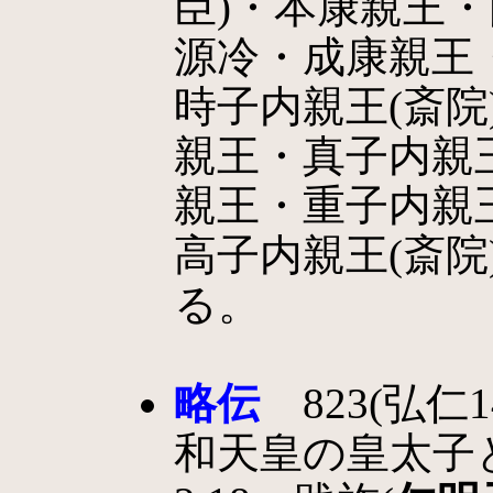
臣)・本康親王
源冷・成康親王・
時子内親王(斎院
親王・真子内親
親王・重子内親王
高子内親王(斎院
る。
略伝
823(弘仁
和天皇の皇太子とな