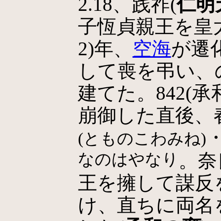
2.18、践祚(
仁明
子恆貞親王を皇太
2)年、
空海
が遷
して喪を弔い、
建てた。842(承
崩御した直後、
(とものこわみね)
なのはやなり
。奈
王を擁して謀反
け、直ちに両名