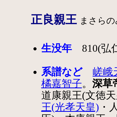
正良親王
まさらの
生没年
810(弘仁
系譜など
嵯峨
橘嘉智子
。
深草
道康親王(文徳天
王(光孝天皇)
・