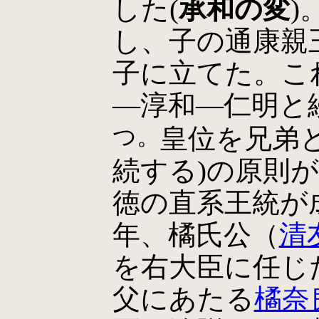
した(
承和の変
)
し、子の通康親
子に立てた。こ
―淳和―仁明と
つ。
皇位を兄弟
続する)の原則
徳の直系王統が成立
年、橘氏公（
清
を右大臣に任じ
父にあたる
橘奈