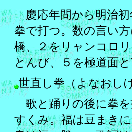
慶応年間から明治初
拳で打つ。数の言い方
橋、２をリャンコロリ
とんび、５を極道面と
世直し拳（よなおし
歌と踊りの後に拳を
すくみ。福は豆まきに