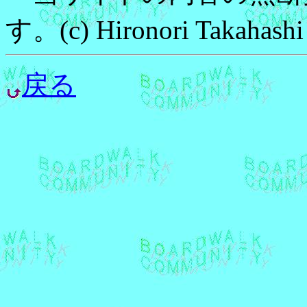
す。(c) Hironori Takahashi
戻る