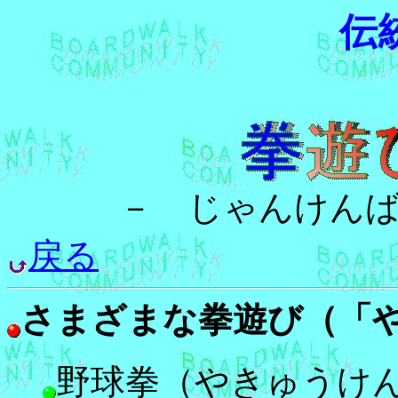
伝
－ じゃんけん
戻る
さまざまな拳遊び（「
野球拳（やきゅうけ