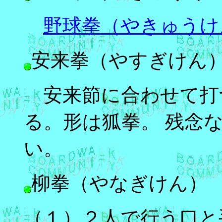
野球拳（やきゅうけ
安来拳（やすぎけん
安来節に合わせて打
る。形は狐拳。 残念
い。
柳拳（やなぎけん）
（１）２人で行う口と