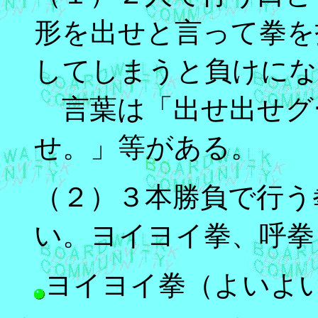
形を出せと言って拳を
してしまうと負けにな
言葉は「出せ出せグ
せ。」等がある。
（２）３本勝負で行う
い。ヨイヨイ拳、呼拳
ヨイヨイ拳（よいよ