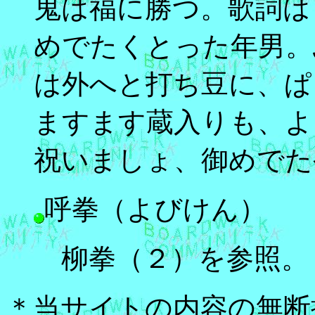
鬼は福に勝つ。歌詞は
めでたくとった年男。
は外へと打ち豆に、ぱ
ますます蔵入りも、よ
祝いましょ、御めでた
呼拳（よびけん）
柳拳（２）を参照。
＊当サイトの内容の無断