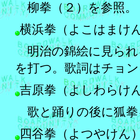
柳拳（２）を参照。
横浜拳（よこはまけ
明治の錦絵に見られ
を打つ。歌詞はチョン
吉原拳（よしわらけ
歌と踊りの後に狐拳
四谷拳（よつやけん