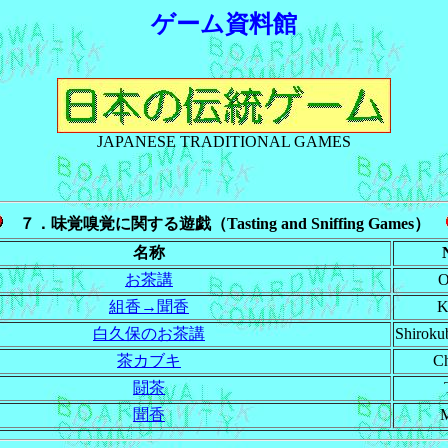
ゲーム資料館
JAPANESE TRADITIONAL GAMES
７．味覚嗅覚に関する遊戯（Tasting and Sniffing Games）
名称
お茶講
O
組香→聞香
K
白久保のお茶講
Shiroku
茶カブキ
Ch
闘茶
聞香