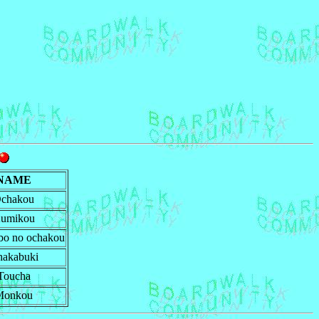
NAME
chakou
umikou
bo no ochakou
akabuki
Toucha
Monkou