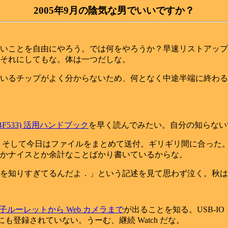
2005年9月の陰気な男でいいですか？
いことを自由にやろう。では何をやろうか？早速リストアップ
それにしてもな。体は一つだしな。
いるチップがよく分からないため、何となく中途半端に終わる
SP-BF533) 活用ハンドブック
を早く読んでみたい。自分の知らない
仕込む。そして今日はファイルをまとめて送付。ギリギリ間に合っ
かナイスとか余計なことばかり書いているからな。
を知りすぎてるんだよ．」という記述を見て思わず泣く。秋は
る電子ルーレットから Web カメラまで
が出ることを知る。USB-
にも登録されていない。うーむ、継続 Watch だな。