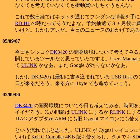
なくても考えていなくても衝動買いしちゃうもんな。
これで数日経てばネットを通じてフンダンな情報を手に
RD-H1
の時だってそうだよな。予約抽選で３ヵ月後に買える
いけど。しかしアレだ。今日のニュースのおかげである意
05/09/07
今日もシツコク
DK3420
の開発環境について考えてみる
開しているツールだと思っていたですよ。Users Ma
て
ULINK
かなあ。まだ Google が足りないかなあ。
しかし DK3420 は最初に書き込まれている USB Disk
日が来るだろう。来る方に 1byte でも進めていこう。
05/09/06
DK3420
の開発環境について今日も考えてみる。時間を
イイだろう。次の問題は
ULINK
にするか
RLINK
にする
JTAG アダプタが ARM にも旧 Cygnal マイコンに
という流れでふと思った。ULINK が Cygnal マイコンに
いけば Keil C Compiler 4KB 版も使える