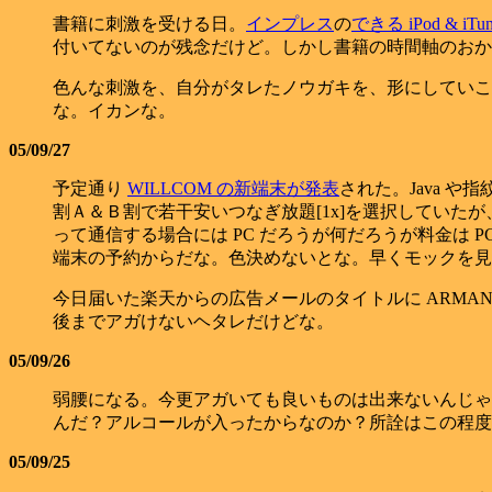
書籍に刺激を受ける日。
インプレス
の
できる iPod & 
付いてないのが残念だけど。しかし書籍の時間軸のおかげ
色んな刺激を、自分がタレたノウガキを、形にしていこ
な。イカンな。
05/09/27
予定通り
WILLCOM の新端末が発表
された。Java や指
割Ａ＆Ｂ割で若干安いつなぎ放題[1x]を選択していたが
って通信する場合には PC だろうが何だろうが料金は 
端末の予約からだな。色決めないとな。早くモックを見
今日届いた楽天からの広告メールのタイトルに ARMA
後までアガけないヘタレだけどな。
05/09/26
弱腰になる。今更アガいても良いものは出来ないんじゃ
んだ？アルコールが入ったからなのか？所詮はこの程度
05/09/25