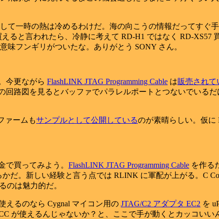
して一時の熱は冷めるわけだ。海の向こうの情報だってすぐ手
と言われたら、冷静に考えて RD-H1 ではなく RD-XS
味フンギリがついたな。ありがとう SONY さん。
。今更ながら
FlashLINK JTAG Programming Cable
は
販売されて
nual の回路図を見るとバッファでパラレルポートとつないで
 のファームも
サンプルとして公開している
のが素晴らしい。仮に 
金で買ってみよう。
FlashLINK JTAG Programming Cable
を作るた
かだ。新しい経験と言う点では RLINK に軍配が上がる。C Compile
も使えるのは魅力的だ。
使えるのなら Cygnal マイコン用の
JTAG/C2 アダプタ EC2
を 
し、ダメでも SDCC が使えるんじゃないか？と、ここで手が動くとカ