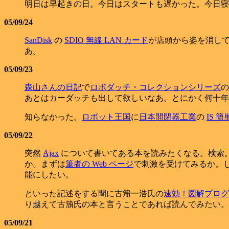
明日は早起きの日。今日はスタートも遅かった。今日寝
05/09/24
SanDisk
の
SDIO 無線 LAN カード
が店頭から姿を消し
あ。
05/09/23
森山さんの日記
で
ロボダッチ・コレクションシリーズ
の
あとはカーダッチも出して欲しいなあ。とにかく何十年か
知らなかった。
ロボット王国
に
日本開閉器工業
の
IS 
05/09/22
突然
Ajax
について書いてある本を読みたくなる。検索
か。まずは
筆者の Web ページ
で刺激を受けてみるか。し
能にしたい。
といった記述をする間に古籏一浩氏の
速効！図解プログラミン
り越えて古籏氏の本と言うことであれば読んでみたい。
05/09/21