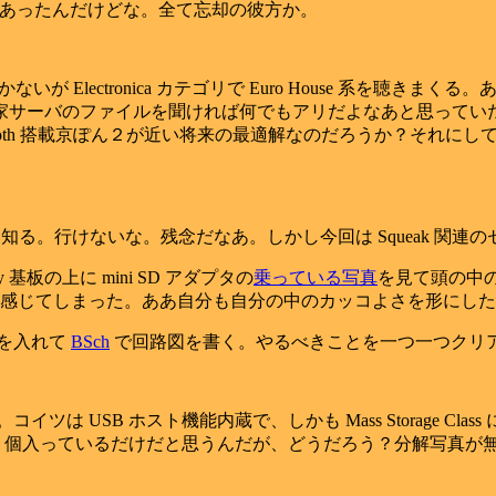
があったんだけどな。全て忘却の彼方か。
が Electronica カテゴリで Euro House 系を聴きま
ド挿して家サーバのファイルを聞ければ何でもアリだよなあと思っ
tooth 搭載京ぽん２が近い将来の最適解なのだろうか？それ
る。行けないな。残念だなあ。しかし今回は Squeak 関連
iny 基板の上に mini SD アダプタの
乗っている写真
を見て頭の中の
感じてしまった。ああ自分も自分の中のカッコよさを形にした
合を入れて
BSch
で回路図を書く。やるべきことを一つ一つクリ
イツは USB ホスト機能内蔵で、しかも Mass Storage C
が１個入っているだけだと思うんだが、どうだろう？分解写真が