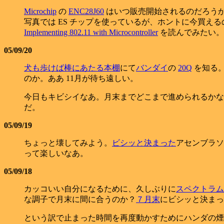
Microchip
の
ENC28J60
はいつ販売開始されるのだろうか？時々チ
写真では ES チップを使っているが、ホントに今買えるのか？
Implementing 802.11 with Microcontroller
を読んでみたい。Am
05/09/20
犬も歩けば棒にあたる本棚
にて
バンダイ
の
20Q
を知る。
のか。ああ 11月が待ち遠しい。
今日もキビシイなあ。月末までどこまで進められるかな
だ。
05/09/19
ちょっと壊してみよう。
ビシッと決まった
アセンブラソ
って楽しいなあ。
05/09/18
カッコいい自分になるために、久しぶりに
スペクトラム
な調子で月末に間に合うのか？
７月末
にビシッと決まっ
という訳で止まった時間を再度動かすためにハンダの煙