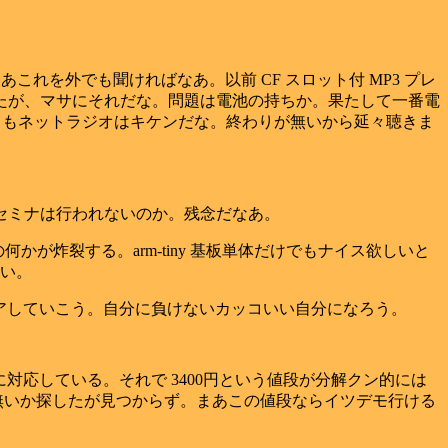
くる。ああこれを外でも聞ければなあ。以前 CF スロット付 MP3 プレ
ていたが、マサにそれだな。問題は電池の持ちか。果たして一番電
にしてもネットラジオはキケンだな。終わりが無いから延々聴きま
のセミナは行われないのか。残念だなあ。
何かが炸裂する。arm-tiny 基板単体だけでもナイス欲しいと
い。
アしていこう。自分に負けないカッコいい自分になろう。
lass に対応している。それで 3400円という値段が分解クン的には
無いか探したが見つからず。まあこの値段ならイツデモ行ける