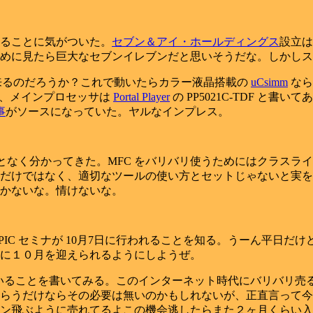
ることに気がついた。
セブン＆アイ・ホールディングス
設立は
めに見たら巨大なセブンイレブンだと思いそうだな。しかしス
来るのだろうか？これで動いたらカラー液晶搭載の
uCsimm
なら
てあるが、メインプロセッサは
Portal Player
の PP5021C-TDF と
事
がソースになっていた。ヤルなインプレス。
く分かってきた。MFC をバリバリ使うためにはクラスライブラリの
だけではなく、適切なツールの使い方とセットじゃないと実を
かないな。情けないな。
dsPIC セミナが 10月7日に行われることを知る。うーん平
に１０月を迎えられるようにしようぜ。
いることを書いてみる。このインターネット時代にバリバリ売
らうだけならその必要は無いのかもしれないが、正直言って今
ン飛ぶように売れてるよこの機会逃したらまた２ヶ月くらい入