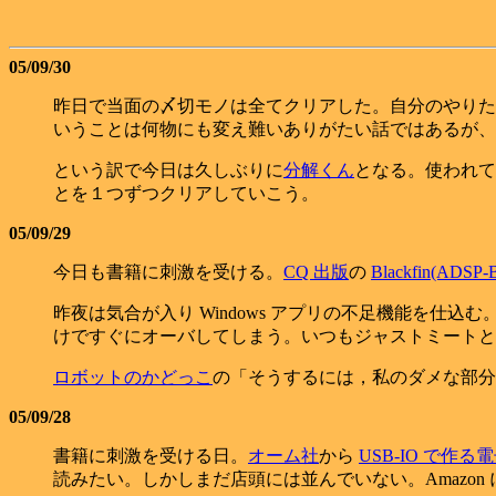
05/09/30
昨日で当面の〆切モノは全てクリアした。自分のやりた
いうことは何物にも変え難いありがたい話ではあるが、
という訳で今日は久しぶりに
分解くん
となる。使われて
とを１つずつクリアしていこう。
05/09/29
今日も書籍に刺激を受ける。
CQ 出版
の
Blackfin(AD
昨夜は気合が入り Windows アプリの不足機能を
けですぐにオーバしてしまう。いつもジャストミートと
ロボットのかどっこ
の「そうするには，私のダメな部分
05/09/28
書籍に刺激を受ける日。
オーム社
から
USB-IO で作
読みたい。しかしまだ店頭には並んでいない。Amazon 