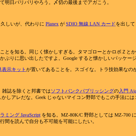
て明日バリバリやろう。〆切の最後までアガこう。
て久しいが、代わりに
Planex
が
SDIO 無線 LAN カード
を出して
ことを知る。同じく懐かしすぎる。タマゴローとかロボＺとか
ぶりに思い出したですよ。Google すると懐かしいパッケ
簡単表示キット
が置いてあることを。スゴイな。トラ技効果なの
。雑誌を除くと邦書では
ソフトバンクパブリッシング
の
入門 Aj
かしアレだな。Geek じゃないマイコン野郎でもこの手法に
グ JavaScript
を知る。MZ-80K/C 野郎としては MZ-
行間を読んで自分も不可能を可能にしたい。