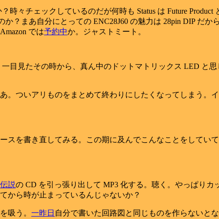
ェックしているのだが何時も Status は Future Produc
まあ自分にとっての ENC28J60 の魅力は 28pin DIP 
azon では
予約中
か。ジャストミート。
一目見たその時から、真ん中のドットマトリックス LED と思し
あ。ついアリものをまとめて終わりにしたくなってしまう。イ
ースを書き直してみる。この期に及んでこんなことをしていて
伝説
の CD を引っ張り出して MP3 化する。聴く。やっぱ
てから時が止まっているんじゃないか？
を吸う。
一昨日
自分で書いた回路図と同じものを作らないとな