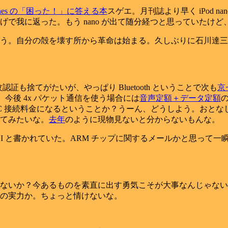
iTunes の「困った！」に答える本
スゲエ。月刊誌より早く iPod n
で我に返った。もう nano が出て随分経つと思っていたけど
う。自分の殻を壊す所から革命は始まる。久しぶりに石川達三
紋認証も捨てがたいが、やっぱり Bluetooth ということで次も
京
、今後 4x パケット通信を使う場合には
音声定額＋データ定額
の
PC 接続料金になるということか？うーん、どうしよう。おとな
てみたいな。
去年
のように現物見ないと分からないもんな。
NI と書かれていた。ARM チップに関するメールかと思って
ないか？今あるものを素直に出す勇気こそが大事なんじゃない
の実力か。ちょっと情けないな。