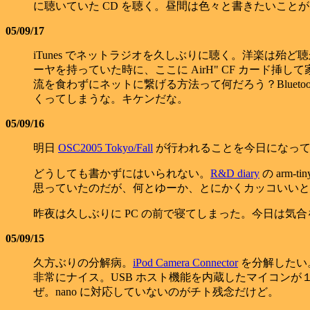
に聴いていた CD を聴く。昼間は色々と書きたいこと
05/09/17
iTunes でネットラジオを久しぶりに聴く。洋楽は殆ど聴かない
ーヤを持っていた時に、ここに AirH" CF カー
流を食わずにネットに繋げる方法って何だろう？Blue
くってしまうな。キケンだな。
05/09/16
明日
OSC2005 Tokyo/Fall
が行われることを今日になって知
どうしても書かずにはいられない。
R&D diary
の arm-t
思っていたのだが、何とゆーか、とにかくカッコいいと
昨夜は久しぶりに PC の前で寝てしまった。今日は気
05/09/15
久方ぶりの分解病。
iPod Camera Connector
を分解したい。コ
非常にナイス。USB ホスト機能を内蔵したマイコン
ぜ。nano に対応していないのがチト残念だけど。