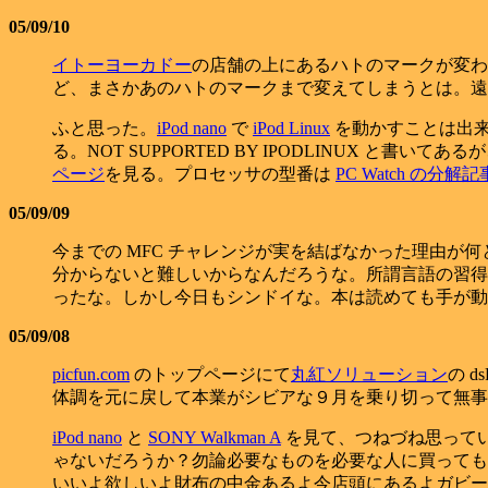
05/09/10
イトーヨーカドー
の店舗の上にあるハトのマークが変わ
ど、まさかあのハトのマークまで変えてしまうとは。遠
ふと思った。
iPod nano
で
iPod Linux
を動かすことは出
る。NOT SUPPORTED BY IPODLINUX と書い
ページ
を見る。プロセッサの型番は
PC Watch の分解記
05/09/09
今までの MFC チャレンジが実を結ばなかった理由が何とな
分からないと難しいからなんだろうな。所謂言語の習得
ったな。しかし今日もシンドイな。本は読めても手が動
05/09/08
picfun.com
のトップページにて
丸紅ソリューション
の 
体調を元に戻して本業がシビアな９月を乗り切って無事
iPod nano
と
SONY Walkman A
を見て、つねづね思って
ゃないだろうか？勿論必要なものを必要な人に買っても
いいよ欲しいよ財布の中金あるよ今店頭にあるよガビー