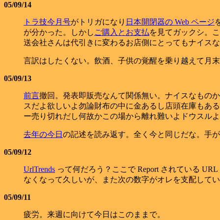
05/09/14
トラ技今月号
がトリガになり
日本開閉器の Web ページ
が分かった。しかし
ご購入とお支払
を見てガックシ。こ
送会社さんは代引きに変わるお店側にとってもナイスな
言訳はしたくない。飲酒、子供の覚醒を乗り越えて月末
05/09/13
前言
撤回。発表即販売なんて関係無い。ナイスなものか
スだよ欲しいよ勿論財布の中に金あるし店頭在庫もある
ー売り切れだし何故かこの場から離れ難いよドウスルよ
去年の今日
の記述を読み返す。全く今と同じだな。手が
05/09/12
UrlTrends
って何だろう？ここで Report されている U
なくなって久しいが、また次の数字がオレを支配してい
05/09/11
疲労。来週に向けて今日はこのままで。