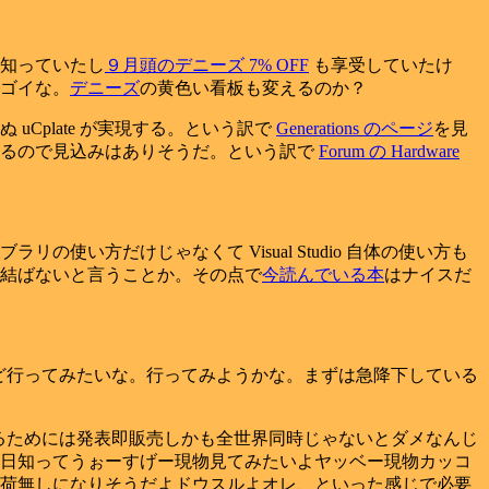
知っていたし
９月頭のデニーズ 7% OFF
も享受していたけ
ゴイな。
デニーズ
の黄色い看板も変えるのか？
ぬ uCplate が実現する。という訳で
Generations のページ
を見
書いてあるので見込みはありそうだ。という訳で
Forum の Hardware
使い方だけじゃなくて Visual Studio 自体の使い方も
結ばないと言うことか。その点で
今読んでいる本
はナイスだ
日だけど行ってみたいな。行ってみようかな。まずは急降下している
るためには発表即販売しかも全世界同時じゃないとダメなんじ
日知ってうぉーすげー現物見てみたいよヤッベー現物カッコ
荷無しになりそうだよドウスルよオレ、といった感じで必要