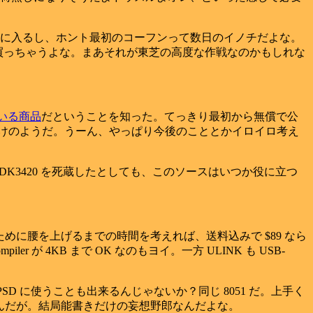
に入るし、ホント最初のコーフンって数日のイノチだよな。
57 買っちゃうよな。まあそれが東芝の高度な作戦なのかもしれな
いる商品
だということを知った。てっきり最初から無償で公
いるだけのようだ。うーん、やっぱり今後のこととかイロイロ考え
DK3420 を死蔵したとしても、このソースはいつか役に立つ
めに腰を上げるまでの時間を考えれば、送料込みで $89 なら
r が 4KB まで OK なのもヨイ。一方 ULINK も USB-
uPSD に使うことも出来るんじゃないか？同じ 8051 だ。上手く
ッコいいんだが。結局能書きだけの妄想野郎なんだよな。