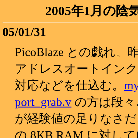
2005年1月の
05/01/31
PicoBlaze との戯れ
アドレスオートインクリメ
対応などを仕込む。
my
port_grab.v
の方は段々
が経験値の足りなさだな。と
の 8KB RAM に