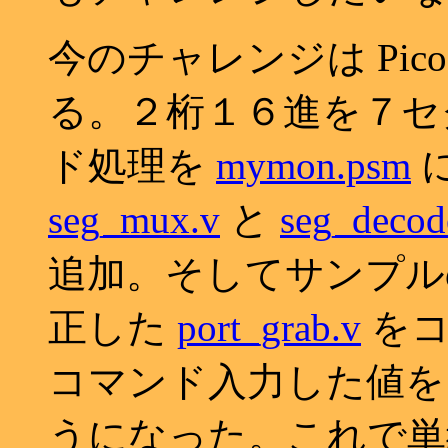
今のチャレンジは Pic
る。２桁１６進を７セ
ド処理を
mymon.psm
seg_mux.v
と
seg_decod
追加。そしてサンプルの c
正した
port_grab.v
をコ
コマンド入力した値を７
うになった。これで単純な