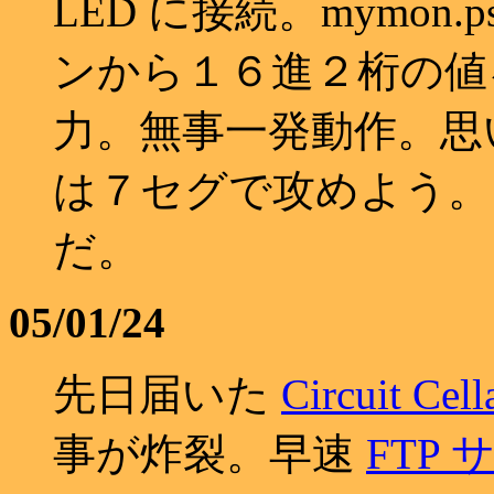
LED に接続。mymon
ンから１６進２桁の値を
力。無事一発動作。思
は７セグで攻めよう。いよ
だ。
05/01/24
先日届いた
Circuit Cel
事が炸裂。早速
FTP 