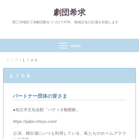
劇団希求
西三河地区で演劇活動をつづけて47年、地域文化の広場を目指します
トップ
›
Ｌｉｎｋ
Ｌｉｎｋ
パートナー団体の皆さま
●知立市文化会館「パティオ馳鯉鮒」
https://patio-chiryu.com/
公演、稽古場にいつも利用している、私たちのホームグラウ