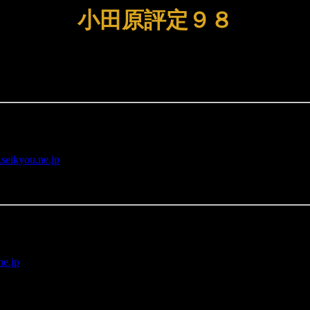
小田原評定９８
eikyou.ne.jp
ne.jp