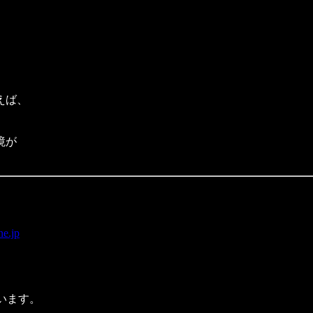
えば、
境が
ne.jp
います。