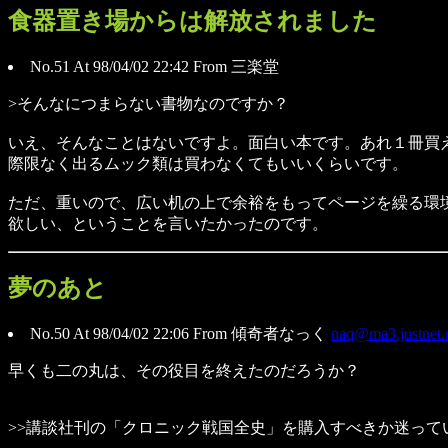
食器置き場からは解放されました
No.51 At 98/04/02 22:42 From 三楽堂
>そんなにつまらない書物なのですか？
いえ、そんなことはないですよ。面白い本です。あれ１冊買
際限なく出るムック類は買わなくてもいいくらいです。
ただ、重いので、広い机の上で余裕をもってページを繰る環
欲しい、ということを言いたかったのです。
夢のあと
No.50 At 98/04/02 22:06 From 傾奇者なっく
naq@ma3.justnet.
早くも二の丸は、その役目を終えたのだろうか？
>>講談社刊の「クロニック戦国全史」を購入すべきか迷って