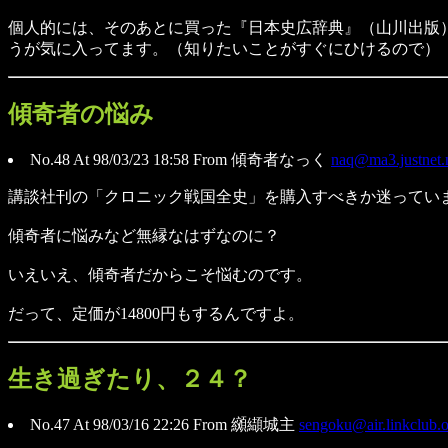
個人的には、そのあとに買った『日本史広辞典』（山川出版
うが気に入ってます。（知りたいことがすぐにひけるので）
傾奇者の悩み
No.48 At 98/03/23 18:58 From 傾奇者なっく
naq@ma3.justnet.
講談社刊の「クロニック戦国全史」を購入すべきか迷ってい
傾奇者に悩みなど無縁なはずなのに？
いえいえ、傾奇者だからこそ悩むのです。
だって、定価が14800円もするんですよ。
生き過ぎたり、２４？
No.47 At 98/03/16 22:26 From 纐纈城主
sengoku@air.linkclub.o