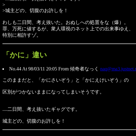
>
>城主どの、切腹のお許しを！
わしも二日間、考え抜いた。おぬしへの処置をな（爆）。
罪、万死に値するが、衆人環視のネット上での出来事ゆえ、
特別に相許すゾ。
「かに」違い
No.44 At 98/03/11 20:05 From 傾奇者なっく
naq@ma3.justnet.n
このままだと、「かにさいぞう」と「かにえけいぞう」の
区別がつかないままになってしまいそうです。
....二日間、考え抜いたギャグです。
城主どの、切腹のお許しを！