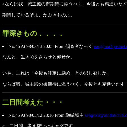
>ならば我、城主殿の御期待に添うべく、今後とも精進いた
期待しておるぞよ、かぶきものよ。
罪深きもの．．．．
No.46 At 98/03/13 20:05 From 傾奇者なっく
naq@ma3.justnet.
なんと、生き恥をさらせと仰せか。
いや、これは「今後も評定に励め」との思し召しか。
ならば我、城主殿の御期待に添うべく、今後とも精進いたす
二日間考えた・・・
No.45 At 98/03/12 23:16 From 纐纈城主
sengoku@air.linkclub.o
>....二日間、考え抜いたギャグです。