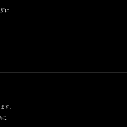
場所に
います。
所に