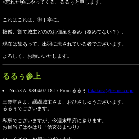
>忘れた頃にやってくる、るるぅと申します。
これはこれは、御丁寧に。
拙僧、嘗て城主どののお伽衆を務め（務めてない？）、
現在は故あって、出羽に流されている者でございます。
よろしく、お願いいたします。
るるぅ参上
No.53 At 98/04/07 18:17 From るるぅ
fukakusa@tesmic.co.jp
三楽堂さま、纐纈城主さま、おひさしゅうございます。
るるぅでございます。
私事でございますが、今週末甲府に参ります。
お目当てはやはり「信玄公まつり♪