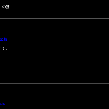
）のほ
ne.jp
ます。
r.jp