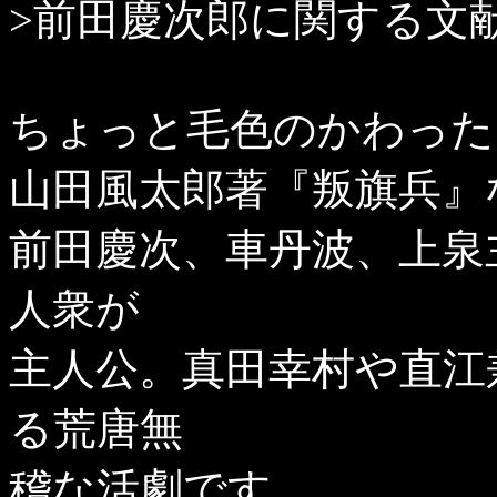
>前田慶次郎に関する文
ちょっと毛色のかわった
山田風太郎著『叛旗兵』
前田慶次、車丹波、上泉
人衆が
主人公。真田幸村や直江
る荒唐無
稽な活劇です。