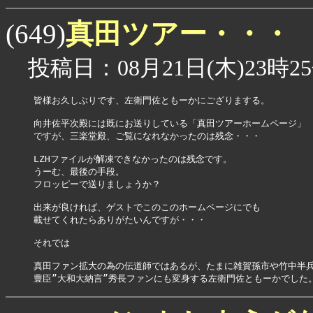
真田ツアー・・・
(649)
投稿日：08月21日(木)23時25
皆様お久しぶりです、左衛門佐ともーかにござりまする。

向井佐平次殿には既にお送りしている「真田ツアーホームページ」

ですが、三楽堂殿、ご覧になれなかったのは残念・・・

LZHファイルが解凍できなかったのは残念です。

うーむ、最後の手段。

フロッピーで送りましょうか？

出来が良ければ、ゲストでこのこのホームページにでも

載せてくれたらありがたいんですが・・・

それでは

真田ファン拡大の為の伝道師ではあるが、たまに雑賀孫市や竹中半兵
豊臣”大和大納言”秀長ファンにも変身する左衛門佐ともーかでした