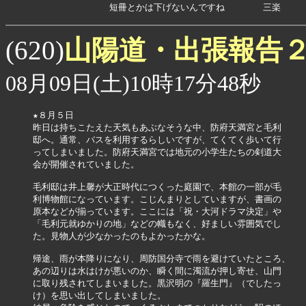
              短冊とかは下げないんですね       三楽
山陽道・出張報告
(620)
08月09日(土)10時17分48秒
★８月５日

昨日は持ちこたえた天気もあぶなそうな中、防府天満宮と毛利

邸へ。通常、バスを利用するらしいですが、てくてく歩いて行

ってしまいました。防府天満宮では地元の小学生たちの剣道大

会が開催されていました。

毛利邸は井上馨が大正時代につくった庭園で、本館の一部が毛

利博物館になっています。こじんまりとしていますが、書画の

原本などが揃っています。ここには「祝・大河ドラマ決定」や

「毛利元就ゆかりの地」などの幟もなく、好ましい雰囲気でし

た。見物人が少なかったのもよかったかな。

帰途、雨が本降りになり、周防国分寺で雨を避けていたところ、

あの辺りは水はけが悪いのか、瞬く間に濁流が押し寄せ、山門

に取り残されてしまいました。黒沢明の『羅生門』（でしたっ

け）を思い出してしまいました。
