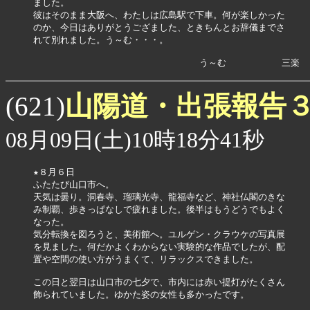
ました。

彼はそのまま大阪へ、わたしは広島駅で下車。何が楽しかった

のか、今日はありがとうござました、ときちんとお辞儀までさ

れて別れました。う～む・・・。

                              う～む          三楽
山陽道・出張報告
(621)
08月09日(土)10時18分41秒
★８月６日

ふたたび山口市へ。

天気は曇り。洞春寺、瑠璃光寺、龍福寺など、神社仏閣のきな

み制覇、歩きっぱなしで疲れました。後半はもうどうでもよく

なった。

気分転換を図ろうと、美術館へ。ユルゲン・クラウケの写真展

を見ました。何だかよくわからない実験的な作品でしたが、配

置や空間の使い方がうまくて、リラックスできました。

この日と翌日は山口市の七夕で、市内には赤い提灯がたくさん

飾られていました。ゆかた姿の女性も多かったです。
