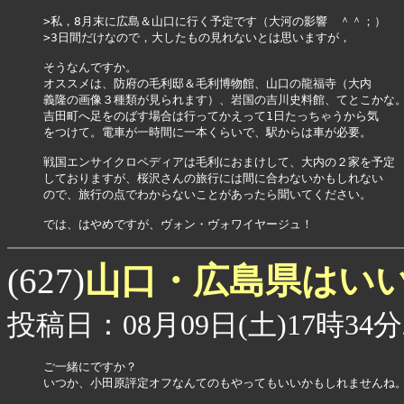
>私，8月末に広島＆山口に行く予定です（大河の影響　＾＾；）

>3日間だけなので，大したもの見れないとは思いますが，

そうなんですか。

オススメは、防府の毛利邸＆毛利博物館、山口の龍福寺（大内

義隆の画像３種類が見られます）、岩国の吉川史料館、てとこかな。
吉田町へ足をのばす場合は行ってかえって1日たっちゃうから気

をつけて。電車が一時間に一本くらいで、駅からは車が必要。

戦国エンサイクロペディアは毛利におまけして、大内の２家を予定

しておりますが、桜沢さんの旅行には間に合わないかもしれない

ので、旅行の点でわからないことがあったら聞いてください。

では、はやめですが、ヴォン・ヴォワイヤージュ！
山口・広島県はい
(627)
投稿日：08月09日(土)17時34分
ご一緒にですか？

いつか、小田原評定オフなんてのもやってもいいかもしれませんね。