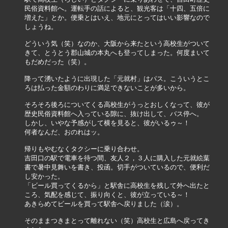
民俗資料館へ。運転手の話によると、観光客は「十四、五倍に

増えた」とか。便乗とはいえ、地元にとってはいい影響なので

しょうね。

どういう気（笑）なのか、大阪から来たという高校生がついて

きて、とうとう郡山城の本丸へも登ってしまった。何度まいて

もだめだった（笑）。

降って湧いたように出現した「元就村」はパス。こういうとこ

ろは払った金額のわりに満足できないことが多いから。

そろそろ後ろについてくる高校生がうっとおしくなって、彼が

歴史民俗資料館へ入っている隙に、抜け出して、バス停へ。

しかし、いやな予感がして横を見ると、彼がいるゥ～！

何者なんだ、おのれはッ。

帰りもやむなくタクシーに乗り合わせ。

吉田口の駅で電車を待つ間、友人２，３人に購入した元就絵葉

書で暑中見舞いを書き、投函。切手がついているので、便利だ

し安かった。

「ビール買ってくるから」と駅舎に高校生を残して外へ出たと

ころ、気配を感じて、振り向くと、彼が立っている～！

あきらめてビールを買って駅舎へ戻りました（涙）。

そのままつきまとって離れない（笑）高校生と広島へ戻ってき
