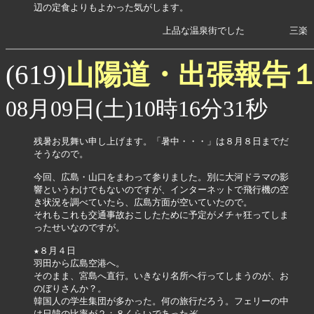
辺の定食よりもよかった気がします。

山陽道・出張報告
(619)
08月09日(土)10時16分31秒
残暑お見舞い申し上げます。「暑中・・・」は８月８日までだ

そうなので。

今回、広島・山口をまわって参りました。別に大河ドラマの影

響というわけでもないのですが、インターネットで飛行機の空

き状況を調べていたら、広島方面が空いていたので。

それもこれも交通事故おこしたために予定がメチャ狂ってしま

ったせいなのですが。

★８月４日

羽田から広島空港へ。

そのまま、宮島へ直行。いきなり名所へ行ってしまうのが、お

のぼりさんか？。

韓国人の学生集団が多かった。何の旅行だろう。フェリーの中

は日韓の比率が２：８くらいであったぞ。
