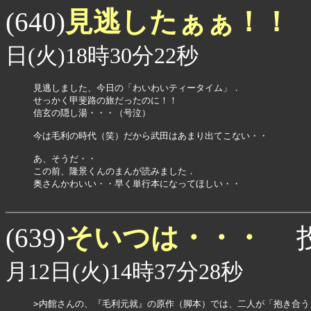
見逃したぁぁ！！
(640)
日(火)18時30分22秒
見逃しました、今日の「わいわいティータイム」．

せっかく甲斐路の旅だったのに！！

信玄の隠し湯・・・（号泣）

今は毛利の時代（笑）だから武田はあまり出てこない・・

あ、そうだ・・

この前、隆景くんのまんが読みました．

奥さんかわいい・・早く単行本になってほしい・・

そいつは・・・
(639)
投
月12日(火)14時37分28秒
>内館さんの、『毛利元就』の原作（脚本）では、二人が「抱き合う