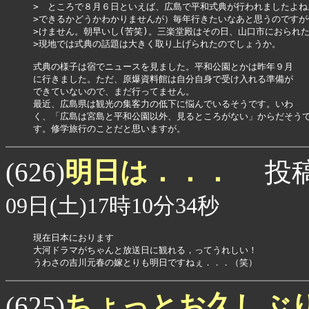
>　ところで８月６日といえば、広島で平和式典が行われましたよね
>できるかどうかわかりませんが）毎年行きたいなあと思うのですが
>けません。朝早いし(苦笑)。三楽堂殿はその日、山口市におられた
>現地では式典の話題は大きく取り上げられたのでしょうか。

式典の様子は宿でニュースを見ました。平和公園とかは昨年９月

に行きました。ただ、原爆資料館は自分自身で受け入れる準備が

できていないので、まだ行ってません。

最近、広島県は観光の集客力の低下に悩んでいるそうです。いわ

く、「広島は宮島と平和公園以外、見るところがない」からだそうで
す。修学旅行のことだと思いますが。
明日は．．．
(626)
投稿
09日(土)17時10分34秒
現在日本におります

大河ドラマがちゃんと放送日に観れる，ってうれしい！

うわさの吉川元春の嫁とりも明日ですねぇ．．．（笑）
ちょっとお久しぶ
(625)