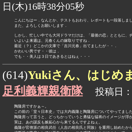
日(木)16時38分05秒
こんにちはー．なんとか、テストもおわり、レポートも一段落しまし
また、よろしくお願いします．

しかし、忙しい中でも大河ドラマだけは、「最後の恋」とともに、チ
いよいよ来週は、元春くんの嫁取りですね．

最近（？）どこかの文庫で「吉川元春」出てましたが・・．

かわいい男です・・彼は．

Yukiさん、はじ
(614)
足利義輝親衛隊
投稿日：08
陶隆房ですかぁ～。

この前の「堂々日本史」では大内義隆と陶隆房についてやってました
陶隆房って言うと、どっちかっていうと勇猛な猛将のイメージが浮か
実は、あの謀反も嫉妬心から来てるんですよねぇ。

義隆が官僚派の相良武任（人吉の相良氏と同族）を重用し始めたから