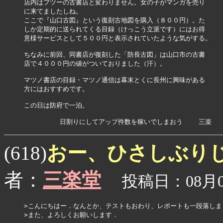
店内はフツーの古書店と変わりません。女の子がマンガを売り

に来てましたしね。

ここで『山口古図』という復刻古地図を購入（８００円）。た

しか定期的に送られてくる目録（けっこう立派です）にはお得

意様サービスとして５００円と表示されていたような気がする。

ちなみに前回、同書店が復刻した「防長古図」は山口市の古書

店で４０００円の値がついておりました（汗）。

マツノ書店の目録・マツノ通信は幕末とくに長州に興味がある

方にはおすすめです。

この日は防府で一泊。

おー、ひさしぶり
(618)
者：
三楽堂
投稿日：08月09
>こんにちはー．なんとか、テストもおわり、レポートも一段落しま
>また、よろしくお願いします．
