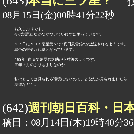
本当に三ツ星？
(643)
投
08月15日(金)00時41分22秒
お久しぶりです。

今の話題になかなかついていけずに困っています。

１７日にＮＨＫ衛星第２で"真田風雲録"が放送されるようです。

異色の娯楽時代劇となっています。

'63年 東映で萬屋錦之助が幸村役のようです。

来年正月のよりもましなのか…

私のところは見られる環境にないので、どなたか見られましたら

感想なども…

週刊朝日百科・日
(642)
稿日：08月14日(木)19時40分3