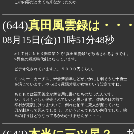
この内容だと出ても来なかったのか…

真田風雲録は・・
(644)
08月15日(金)11時51分48秒
>１７日にＮＨＫ衛星第２で"真田風雲録"が放送されるようです。

>異色の娯楽時代劇となっています。

ビデオ化されていますよ。５０００円くらい。

ミッキー・カーチス、米倉斉加年などがいかにも弱そうな十勇士

を演じています。やっぱり霧隠才蔵が女性という設定ですね。

もともとは福田善之が舞台用に書いたものだったんです。

シナリオもたしか発売されていたと思います。佐助の目の前で

幸村が死骸にけつまづいて、倒れた拍子に死人が握っていた

刀が刺さって死んでしまう、というとんでもない内容でした。映

画のほうはどうなってるかわかりませんが・・・。