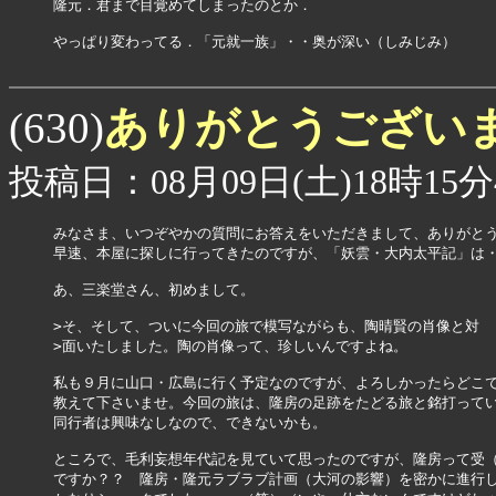
隆元．君まで目覚めてしまったのとか．

やっぱり変わってる．「元就一族」・・奥が深い（しみじみ）

ありがとうござい
(630)
投稿日：08月09日(土)18時15分
みなさま、いつぞやかの質問にお答えをいただきまして、ありがとう
早速、本屋に探しに行ってきたのですが、「妖雲・大内太平記」は・
あ、三楽堂さん、初めまして。

>そ、そして、ついに今回の旅で模写ながらも、陶晴賢の肖像と対

>面いたしました。陶の肖像って、珍しいんですよね。

私も９月に山口・広島に行く予定なのですが、よろしかったらどこで
教えて下さいませ。今回の旅は、隆房の足跡をたどる旅と銘打ってい
同行者は興味なしなので、できないかも。

ところで、毛利妄想年代記を見ていて思ったのですが、隆房って受（
ですか？？　隆房・隆元ラブラブ計画（大河の影響）を密かに進行し