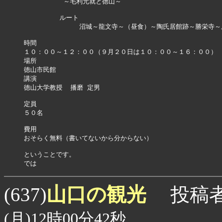
          ～毛利元就と徳山～

         ルート

              沼城～龍文寺～（昼食）～陶氏居館跡～勝栄寺～
時間

１０：００～１２：００（９月２０日は１０：００～１６：００）

場所

徳山市民館

講演

徳山大学教授  播磨 定男

定員

５０名

費用

おそらく無料（書いてないから分からない）

ということです。

では
山口の観光
(637)
投稿
(月)12時00分42秒