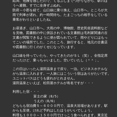
結局、危険を感じたので、くるぶしまでつかりながら、駅のほ

うへ避難。すでに全身ずぶぬれ。

防府～小郡を経て、山口線に乗り換え、山口市へ。ところが大

雨で列車が遅れ、約一時間待ち。たまごっちの相手をしている

乗客がわりといましたね。

お昼過ぎ、山口市へ。大雨の中、博物館、歴史民俗資料館など

を見物。図書館の中に併設されている文書館は毛利家関連の古

文書が閲覧できるように便が図られていて、雨やどりにはもっ

てこいの場所でした。このところ、旅行すると、地元の古書店

や図書館に行くのがくせになっています。

山口線を待っていたら、やってきたのがＳＬ（笑）。全指定席

だったけど、乗っちゃいました。空いていたし（＾＾；。

この日はいったん湯田温泉まで戻り、一泊。ビジネスホテルな

がら温泉に入れます。一人旅にはこういう宿はありがたいです。

ユニットバスはどうも疲れがとれません。

湯田温泉といえば、松田屋ホテルが有名ですが・・・

利用した宿・・・

          富士の家（8/5）

          うえの（8/6）

どちらも宿泊費５～６０００円で、温泉大浴場があります。駅

からも至便。けれど予約はしたほうがいいでしょう。

料理も１０００～１５００円でけっこう食べられます。東京近
