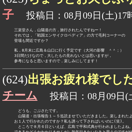
子
投稿日：08月09日(土)17時
三楽堂さん，山陽道の方，旅行されたんですねー！

それでは，「戦国エンサイクロペディア」の方で毛利コーナーの

登場も間近ですか？

私，8月末に広島＆山口に行く予定です（大河の影響　＾＾；）

3日間だけなので，大したもの見れないとは思いますが，

出張お疲れ様でした(
(624)
チーム
投稿日：08月09日(土
　どうも、ごぶさたです。

　山陽道・出張報告１～５迄読ませていただきました。楽しまれたよ
お１人で行かれたのですか？私も誘って下さればいいのに(笑)。

　ところで８月６日といえば、広島で平和式典が行われましたよね。
できるかどうかわかりませんが）毎年行きたいなあと思うのですが仕