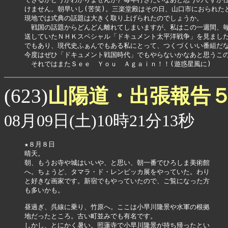
けません。朝早いし(苦笑)。三楽堂殿はその日、山口市におられたと
現地では式典の話題は大きく取り上げられたのでしょうか。

　戦国の話題からどんどん離れてしまいますが、私はこの一週間、毎
送していたＮＨＫスペシャル「ドキュメント太平洋戦争」を見ました
でもあり、現代史ふぁんでもある私にとって、つくづくいい番組だな
今度はぜひ「ドキュメント戦国時代」でもやらないかなあと思うこの頃
　それではまたＳｅｅ　Ｙｏｕ　Ａｇａｉｎ！！(遊惑星風に)
山陽道・出張報告
(623)
08月09日(土)10時21分13秒
★８月８日

晴天。

朝、もうお寺や城はいいや、と思い、朝一番でひろしま美術館

へ。ちょうど、タマラ・ド・レンピッカ展をやっていた。わり

と好きな画家です。新宿でもやっていたので、ご覧になった方

も多いかも。

昼過ぎ、呉線に乗り、竹原へ。ここは小早川隆景や水軍の根拠

地だったところ。古い町並みでも有名です。

しかし、とにかく暑い。照蓮寺で小早川隆景が持ち帰ったとい
