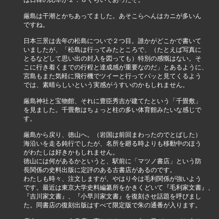
厳島は干潮とかちあってました。あそこらへんはカニが多いん

ですね。

日本三景は去年の松島についで２つ目。誰かがどこかで書いて

いましたが、「松島は行ってみたところで、（たとえば写真に

とるなどして思い出の封入を図っても）特別の感慨はない。そ

こに行き着くまでの行程と達成感が重要なのだ」とあるように、

宮島もまた気軽に飛行機でツイーと行ってパッと見てくるよう

では、素晴らしいという実感がうすいのかもしれません。

厳島神社と宝物館、それに豊臣秀吉が建てたという「千畳敷」

を見ました。千畳敷はちょっと柱の多い体育館みたいな感じで

す。

厳島から戻り、徳山へ。（岩国は前回まわったのでとばした）

海沿いを走る鈍行でしたが、名所を廻る時よりも移動中のほう

がわたしは好きかもしれません。

徳山には何があるかというと、駅前に「マツノ書店」という防

長関係の史料出版に定評のある古書店があるのです。

わたしも時々、注文しますが、やはり今は毛利関係が強いよう

です。最近は東京大学史料編纂所をかきくどいて『毛利家文書』、

『吉川家文書』、『小早川家文書』を復刻させ話題を呼びまし

た。同書店の復刻出版はすべて限定版で朱の通番が入ります。
