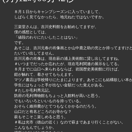
８月１日からキャンプシーズンに入っていまして、

しばらく見てなかったら、地元ねたではないですか。

三楽堂さんは、吉川史料館をお勧めしてますが、

僕の感想としては、

「値段のわりにたいしたことはない」

です。

あそこは、吉川元春の肖像画とか山中鹿之助の兜とか持ってますけど
たいてい出してません。

吉川元春の肖像は、現在萩の浦上美術館に貸し出してますね。

＃いつまでだったか忘れたが、現在毛利関連の展示をしてる。

８月までに山口へ来られるならば、岩国歴史美術館に行けば、

鎧が触れて、着させてもらえます。

マツノ書店は学校帰りにたまによります。あそこにも結構欲しい本が
学生にはちょっと手が出ない金額だった覚えがある。

＃たしか毛利秀元記。

防府の毛利博物館もちょっと入館料が高いと思う。

でもいろいろといいものを持っている。

おそらく維持費がとてつもなくかかるのだろう。

山口だと有名どころのお寺かな？

萩もそこそこ楽しめると思う。

＃私は光市（徳山の近く）なので萩まであまり行くことがない。

こんなもんでしょうか。
