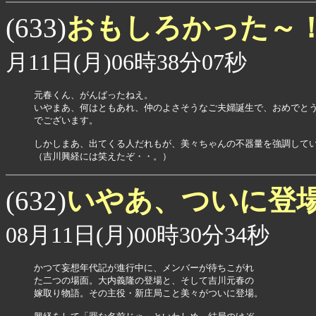
おもしろかった～
(633)
月11日(月)06時38分07秒
元春くん、がんばったねえ。

いやまあ、何はともあれ、仲のよさそうなご夫婦誕生で、おめでとう
でございます。

しかしまあ、出てくる人だれもが、美々ちゃんの不器量を強調してい
（吉川興経には笑えたぞ・・。）
いやあ、ついに登
(632)
08月11日(月)00時30分34秒
かつて妄想年代記が進行中に、メンバーが待ちこがれ

た二つの場面。大内義隆の登場と、そして吉川元春の

嫁取り物語。その主役・新庄局こと美々がついに登場。
