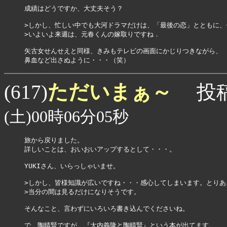
成績はどうですか、大丈夫そう？

>しかし、忙しい中でも大河ドラマだけは、「最後の恋」とともに、チ
>いよいよ来週は、元春くんの嫁取りですね．

矢古女せんせえと同様、きみもテレビの画面にかじりつきながら、

鼻血など出さぬように・・・（笑）
ただいまぁ～
(617)
投稿
(土)00時06分05秒
旅から戻りました。

詳しいことは、おいおいアップするとして・・・。

YUKIさん、いらっしゃいませ。

>しかし、皆様知識が広いですね・・・感心してしまいます。とりあえ
>当分の間は見るだけになりそうです。

そんなこと、言わずにいろいろ書き込んでくださいね。

で、陶晴賢ですが、『大内義隆と陶晴賢』という本が出てます。
