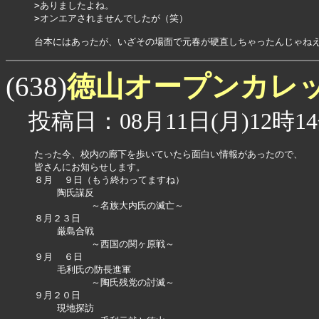
>ありましたよね。

>オンエアされませんでしたが（笑）

徳山オープンカレ
(638)
投稿日：08月11日(月)12時14
たった今、校内の廊下を歩いていたら面白い情報があったので、

皆さんにお知らせします。

８月  ９日（もう終わってますね）

    陶氏謀反   

          ～名族大内氏の滅亡～

８月２３日

    厳島合戦  

          ～西国の関ヶ原戦～

９月  ６日

    毛利氏の防長進軍

          ～陶氏残党の討滅～

９月２０日

    現地探訪
