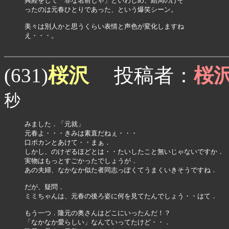
興経をして「罪な名前じゃ」といわしめ、結局のけぞ

ったのは元春ひとりであった、という爆笑シーン。

美々は別人かと思うくらい表情と声色が変化しますね

え・・・。

桜沢
(631)
投稿者：
桜
秒
みました．「元就」

元春よ・・・きみは素直だねぇ・・・

口ポカンとあけて・・まぁ．

しかし、のけぞるほどとは・・たいしたこと無いじゃないですか．

実物はもっとすごかったでしょうが．

あの夫婦、なかなか似た者同志っぽくてうまくいきそうですね．

だが、疑問．

ミミちゃんは、元春の後ろ姿に何を見てたんでしょう・・はて．

もう一つ．隆元の奥さんはどこにいったんだ！？

「なかなか愛らしい」なんていってたけど・・．
