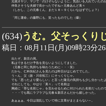
元就オヤジ、マジで「のけぞらないように」気合いを入れていたのか
仲良さそうな夫婦で良かったですね＞元春あんど美々

（しかし、この元春くん、まだ１８～９くらいなはずでしょ？）

「同じ運命」の藤野にも、笑ったものでした（爆）

うむ。父そっくり
(634)
稿日：08月11日(月)09時23分2
出たぞ、新庄の局。

私はできるだけ予告を見ないようにしてました。

（元春と同じ気持ちを味わうために・・・笑）

だから、仁科扶紀さんを見たのは昨日がはじめてでした。

う～ん、父（故・川谷拓三）にそっくりじゃ。

でも「思ったより愛らしい」と言った隆元の気持ちも少し分かったよ
それにしても、やはり「美々」って名前は

興経に「罪な名前じゃ」を言わせるために付けられた名前だったので
・・・でも既にラブラブな元春＆新庄さんだから嬉しかった。

あぁぁぁ、今日は混乱していて特に文章がまとまらない～。