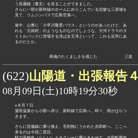
う高麗鐘（重文）を見ることができました。

さらに一部が新幹線のホームにめりこんでいる悲惨な三原城を

見て、リムジンバスで広島空港へ。

途中、山奥に「小早川隆景ハウス」というのがあったけど、あ

れも「元就村」のようなものなのでしょうな。大河ドラマのタ

イトルバックに登場する滝は女王滝といって、これも近所にあ

るのだとか。

              商魂のたくましさを感じた           三楽
山陽道・出張報告
(622)
08月09日(土)10時19分30秒
★８月７日

湯田温泉から小郡へ戻り、新幹線で広島へ。時々、雨がぱらつ

きます。

さらに芸備線に乗り換え、毛利熱にうかれた吉田町へ。ここへ

来るのは今回二度目。

駅で高校生（らしい）とタクシーに乗りあわせて、吉田町歴史
