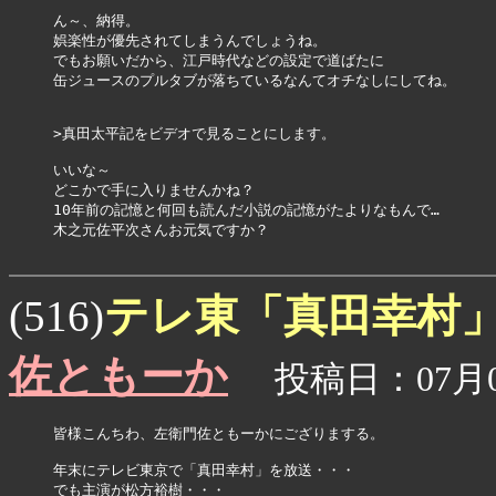
ん～、納得。

娯楽性が優先されてしまうんでしょうね。

でもお願いだから、江戸時代などの設定で道ばたに

缶ジュースのプルタブが落ちているなんてオチなしにしてね。

>真田太平記をビデオで見ることにします。

いいな～

どこかで手に入りませんかね？

10年前の記憶と何回も読んだ小説の記憶がたよりなもんで…

木之元佐平次さんお元気ですか？

テレ東「真田幸村
(516)
佐ともーか
投稿日：07月09
皆様こんちわ、左衛門佐ともーかにござりまする。

年末にテレビ東京で「真田幸村」を放送・・・

でも主演が松方裕樹・・・
