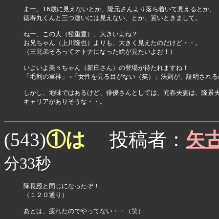
まー、16歳に見えないとか、隆元さんより落ち着いて見えるとか、

徳寿丸くんと三つ違いには見えない、とか、置いときまして。

ねー、この人（松重豊）、大きいよね？

お兄ちゃん（上川隆也）よりも、大きく見えたのだけど・・。

（三兄弟そろってオトナになった絵が見たいよお！）

いよいよ美々ちゃん（新庄さん）の登場が待たれますね！

「毛利の軍神」→「女性を見る目がない（笑）」法則が、証明される
しかし、地味ではあるけど、俳優さんとしては、元春夫妻は、隆景夫
キャリアがありそうな・・。

①は
(543)
投稿者：
矢
分33秒
隊長殿と同じになったぞ！

（１２０通り）

あとは、疲れたのでやってない・・（笑）
