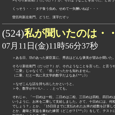
>そろり新佐衛門（だっけ？）が、そのようなことを言った、と言うや
くっそう・・・タデ食う虫め。せめて一矢酬いねば・・・

私が聞いたのは・
(524)
07月11日(金)11時56分37秒
＞ある日、功のあった家臣某に、秀吉はどんな褒美が望みか聞いた。
そろり新佐衛門（だっけ？）が、そのようなことを言った、と言うや
「二乗」じゃなくて、「倍」だったかも知れません。

（二乗、だと一気に天文学的数字だよなあ(^^;)）

＞なぜこんな話を持ち出したかというと。

＞今、数学がヤバい．．．とっても。

それじゃ、「一日めは一粒、二日めは二粒、三日めは四粒、四日めは
いうように、お米を二乗して支給しました。さて、十日めには、何粒
でしょう？」とか、「15日目までに支払われたお米の総数を計算しな
とか、趣味と実益を兼ねた練習（どこが？(^^;)）をして、テストに