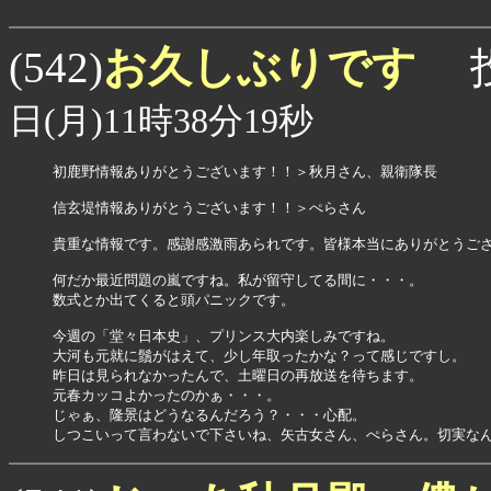
お久しぶりです
(542)
投
日(月)11時38分19秒
初鹿野情報ありがとうございます！！＞秋月さん、親衛隊長

信玄堤情報ありがとうございます！！＞ぺらさん

貴重な情報です。感謝感激雨あられです。皆様本当にありがとうござ
何だか最近問題の嵐ですね。私が留守してる間に・・・。

数式とか出てくると頭パニックです。

今週の「堂々日本史」、プリンス大内楽しみですね。

大河も元就に鬚がはえて、少し年取ったかな？って感じですし。

昨日は見られなかったんで、土曜日の再放送を待ちます。

元春カッコよかったのかぁ・・・。

じゃぁ、隆景はどうなるんだろう？・・・心配。

しつこいって言わないで下さいね、矢古女さん、ぺらさん。切実な