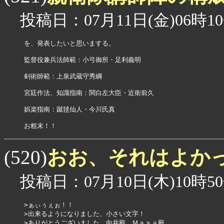
投稿日：07月11日(金)06時10
を、発表したいと思いまする。

監督役兼兵法師範：小弓御所・足利義明

剣術師範：上泉武蔵守秀綱

宮廷作法、知識指南：関白左大臣・近衛前久

娯楽指南：蹴毬仙人・今川氏真

お粗末！！
おお、それはよか
(520)
投稿日：07月10日(木)10時50
>ぁぃぅぇぉ！！ 

>出来るようになりました、小さい文字！

>ありがとうございました、向井殿、Ｍａｓａ殿。
