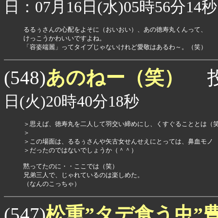
日：07月16日(水)05時56分14秒
るるぅさんの心配をよそに（おいおい）、あの徳寿丸くんって、

けっこうかわいいですよね。

「容姿端麗」ってタイプじゃないけれど愛敬はあるわ～。（笑）
あのねー（笑）
(548)
投
日(火)20時40分18秒
＞思えば、徳寿丸を二人して羽交い締めにし、くすぐることとは（笑
＞

＞この場面は、るるぅさんや矢古女せんせえにとっては、鼻血モノ

＞だったのではないでしょうか（＾＾）

黙ってたのに・・ここでは（笑）

兄弟三人で、じゃれているのは楽しめた。

（なんのこっちゃ）
松重”タデ食う虫”
(547)