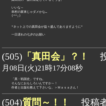
いいな～

幸村の家来じゃダメかな…

(^^;)

"ネット上での真田会が益々盛んでありますように"

一日遅れの七夕のお願い

「真田会」？！
(505)
投
月08日(火)21時17分08秒
「異・戦国史」ですね。

そんなにおもしろいんですか～！

作者と出版社教えて下さいな。＞Ｍａｓａさん！
質問～！！
(504)
投稿