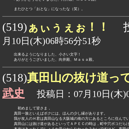
またひとつ「おとな」になったな（笑）。
ぁぃぅぇぉ！！
(519)
投
月10日(木)06時56分51秒
出来るようになりました、小さい文字！

ありがとうございました、向井殿、Ｍａｓａ殿。
真田山の抜け道っ
(518)
武史
投稿日：07月10日(木)0
　初めまして皆さま，

真田一族といえばボクには、ほんの少し縁があります。

我が友人のＨ君は真田山なる大阪城の南の方にあるところに住んでい
真田山には抜け道があるといってＡＰＥＣの時は，町中穴ボコだらけ
本当はあったんでしょうか見つからなかったみたいですけど，真田の