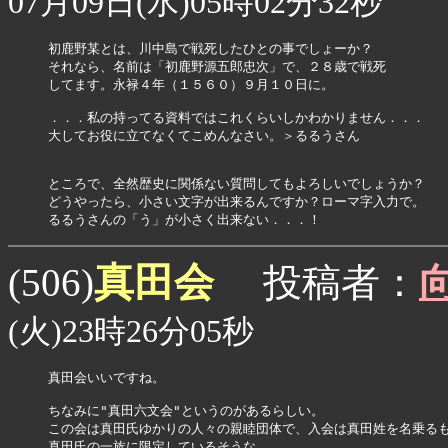
07月09日(水)05時02分32秒
初鹿野某とは、川中島で戦死したひとの事でしょーか？

それなら、名前は「初鹿野源五郎忠次」で、２８歳で戦死

してます。永禄４年（１５６０）９月１０日に。

．．．私の持ってる資料ではこれくらいしかわかりません．．．

大してお役に立てなくてこめんなさい。＞るるうさん

ところで、全然歴史に関係ない質問してもよろしいでしょうか？

どうやったら、小さい文字が出来るんですか？ローマ字入力で。

るるうさんの「う」が小さく出来ない．．．！
真田会
(506)
投稿者：
(火)23時26分05秒
真田会いいですね。

ちなみに"真田六文会"というのがあるらしい。

この会は真田氏ゆかりの人々の親睦団体で、入会は真田姓を名乗るも
真田氏の一族に限定しているそうな。
