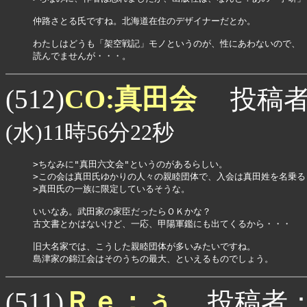
仲路さとる氏ですね。北海道在住のデザイナーだとか。

わたしはどうも「架空戦記」モノというのが、性にあわないので、

読んでませんが・・・。
CO:真田会
(512)
投稿者
(水)11時56分22秒
>ちなみに"真田六文会"というのがあるらしい。

>この会は真田氏ゆかりの人々の親睦団体で、入会は真田姓を名乗るも
>真田氏の一族に限定しているそうな。

いいなあ。武田家の家臣だったらＯＫかな？

古文書とかはないけど、一応、甲陽軍鑑にも出てくるから・・・

旧大名家では、こうした親睦団体が多いみたいですね。

島津家の錦江会はそのうちの最大、といえるものでしょう。
Ｒｅ：ぅ
(511)
投稿者