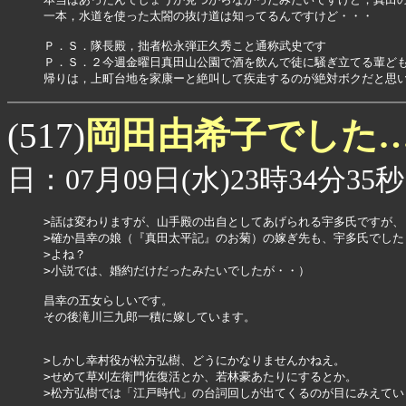
一本，水道を使った太閤の抜け道は知ってるんですけど・・・

Ｐ．Ｓ．隊長殿，拙者松永弾正久秀こと通称武史です

Ｐ．Ｓ．２今週金曜日真田山公園で酒を飲んで徒に騒ぎ立てる輩ども
帰りは，上町台地を家康ーと絶叫して疾走するのが絶対ボクだと思
岡田由希子でした
(517)
日：07月09日(水)23時34分35秒
>話は変わりますが、山手殿の出自としてあげられる宇多氏ですが、

>確か昌幸の娘（『真田太平記』のお菊）の嫁ぎ先も、宇多氏でした

>よね？

>小説では、婚約だけだったみたいでしたが・・）

昌幸の五女らしいです。

その後滝川三九郎一積に嫁しています。

>しかし幸村役が松方弘樹、どうにかなりませんかねえ。

>せめて草刈左衛門佐復活とか、若林豪あたりにするとか。

>松方弘樹では「江戸時代」の台詞回しが出てくるのが目にみえていま