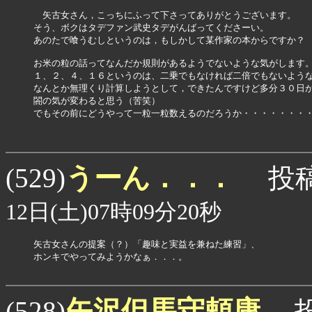
　矢古女さん，こっちにふって下さってありがとうございます。

そう、ボクはタデファン武史タデがんばってくださーい。

あのたで喰うむしというのは，もしかして某作家の本からですか？

お米の粒の話ってなんだか規則があるようでないような気がします。
１、２、４、１６というのは、二乗でもなければ二倍でもないような
なんとか無理くり計算しようとして，できたんですけど多分３０日か
閤の気が変わると思う（苦笑）

でもその前にどうやって一粒一粒数えるのだろうか・・・・・・・・
うーん．．．
(529)
投稿
12日(土)07時09分20秒
矢古女さんの提案（？）「趣味と実益を兼ねた練習」、

ホンキでやってみようかなぁ．．．。

矢沢但馬守頼康
(528)
投