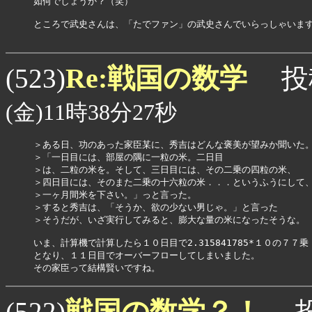
如何でしょうか？（笑）

ところで武史さんは、「たでファン」の武史さんでいらっしゃいます
Re:戦国の数学
(523)
投
(金)11時38分27秒
＞ある日、功のあった家臣某に、秀吉はどんな褒美が望みか聞いた。
＞「一日目には、部屋の隅に一粒の米。二日目

＞は、二粒の米を。そして、三日目には、その二乗の四粒の米、

＞四日目には、そのまた二乗の十六粒の米．．．というふうにして、
＞一ヶ月間米を下さい。」っと言った。

＞すると秀吉は、「そうか、欲の少ない男じゃ。」と言った

＞そうだが、いざ実行してみると、膨大な量の米になったそうな。

いま、計算機で計算したら１０日目で2.315841785*１０の７７乗

となり、１１日目でオーバーフローしてしまいました。

戦国の数学？！
(522)
投