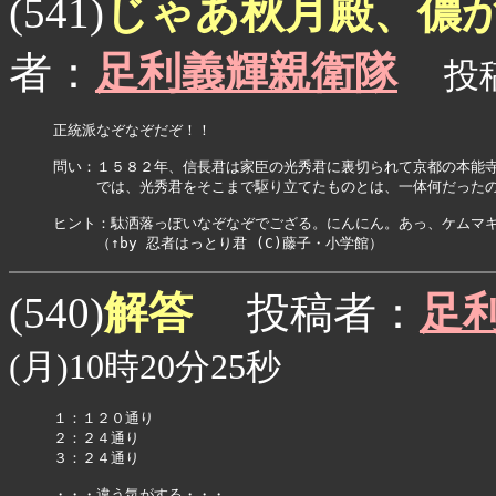
じゃあ秋月殿、儂
(541)
者：
足利義輝親衛隊
投稿日
正統派なぞなぞだぞ！！

問い：１５８２年、信長君は家臣の光秀君に裏切られて京都の本能寺
　　　では、光秀君をそこまで駆り立てたものとは、一体何だったの
ヒント：駄洒落っぽいなぞなぞでござる。にんにん。あっ、ケムマキ
　　　（↑by 忍者はっとり君 (C)藤子・小学館）　
解答
(540)
投稿者：
足
(月)10時20分25秒
１：１２０通り

２：２４通り

３：２４通り

・・・違う気がする・・・