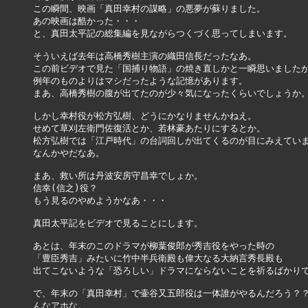
この瞬間、映画「真田幸村の謀略」の悪夢が蘇りました。

あの映画は酷かった・・・

と、真田太平記の総集編を見ながらつくづく思ってしまいます。

そういえば去年は高橋秀樹主演の織田信長だったなあ。

この前ビデオで見た「国捕り物語」の焼き直しかと一瞬思いましたが
例年のものよりはマシだったような記憶があります。

まあ、高橋秀樹の腹が出てたのが少々気になったくらいでしょうか。
しかし幸村役が松方弘樹、どうにかなりませんかねえ。

せめて草刈左衛門佐復活とか、若林豪あたりにするとか。

松方弘樹では「江戸時代」の台詞回しが出てくるのが目にみえていま
なんかやだなあ。

まあ、救い所は丹波安房守昌幸でしょか。

信幸(信之)役？ 

もう見るのやめようかなあ・・・

真田太平記をビデオで見ることにします。

あとは、年末のこのドラマが柳葉俊郎が秀吉役をやった時の

「豊臣秀吉」みたいに竹中半兵衛殿も偉大なる大納言秀長殿も

出てこないような「恐ろしい」ドラマにならないことを祈るばかりで
で、年末の「真田幸村」で壷谷又五郎役は一体誰がやるんだろう？？(
んなアホな。
