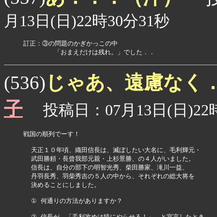
月13日(日)22時30分31秒
訂正：③の問題のかぎかっこの中

        「おまえだけは残れ。」でした．．
じゃあ、遠慮なく
(536)
子
投稿日：07月13日(日)22時
戦国の順列でーす！

  天正１０年頃、織田信長は、滅ぼしたい大名に、毛利輝元・

  武田勝頼・長曾我部元親・上杉景勝、の４人がいました。

  信長は、自分の部下の明智光秀、柴田勝家、滝川一益、

  丹羽長秀、羽柴秀吉の５人の中から、それぞれの総大将を

  決めることにしました。

  ① 何通りの方法がありますか？

  ② 信長が、「毛利攻めは猿にやらせる！」、と宣言したとき、
