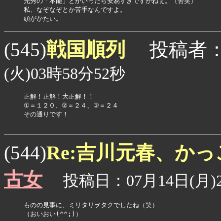
光秀の「本能」とかいったら安易すぎですかねぇ。（苦笑）

私、なぞなぞとか苦手なんですよ。

戦国順列
(545)
投稿者
(火)03時58分52秒
正解！正解！大正解！！

①＝１２０、②＝２４、③＝２４

その通りです！

Re:吉川元春、か
(544)
古女
投稿日：07月14日(月)2
ものの見事に、ミリタリヲタクでしたね（笑）

（おいおい(^^;)）
