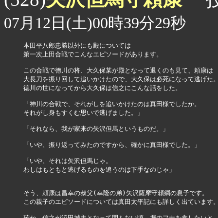
07月12日(土)00時39分29秒
本田平八郎忠勝以外にも殿については

第一次上田合戦でこんなエピソードがあります。

この合戦で徳川の将、大久保某が殿となって退くのも見て、頼康は

大長刀を振り回して追いかけたので、大久保は必死になって逃げた。
徳川の世になってから大久保は信之にこんな話をした。

「神川の合戦で、それがしを追いかけたのは真田様でしたか。

それがし身もすくむ思いで逃げました。」

「それなら、我が家来の矢沢但馬というものだ。」

「いや、振り返ってみたのですから、確かに真田様でした。」

「いや、それは矢沢但馬じゃ。

わしはもともと逃げるものを追うのは下手なのじゃ」

そう、頼康は昌幸の叔父(幸隆の弟)矢沢薩摩守頼綱の息子です。

この親子のエピソードについては真田太平記にも詳しく出ています。
確か、信之が沼田城主となって間もない頃、堀のフナを食したいと
