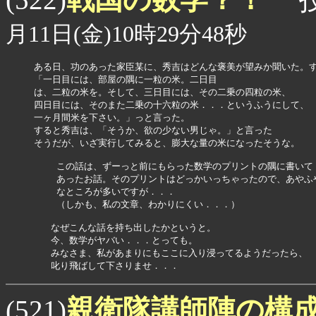
月11日(金)10時29分48秒
ある日、功のあった家臣某に、秀吉はどんな褒美が望みか聞いた。す
「一日目には、部屋の隅に一粒の米。二日目

は、二粒の米を。そして、三日目には、その二乗の四粒の米、

四日目には、そのまた二乗の十六粒の米．．．というふうにして、

一ヶ月間米を下さい。」っと言った。

すると秀吉は、「そうか、欲の少ない男じゃ。」と言った

そうだが、いざ実行してみると、膨大な量の米になったそうな。

    この話は、ずーっと前にもらった数学のプリントの隅に書いて

    あったお話。そのプリントはどっかいっちゃったので、あやふや
    なところが多いですが．．．

    （しかも、私の文章、わかりにくい．．．）

   なぜこんな話を持ち出したかというと。

   今、数学がヤバい．．．とっても。

   みなさま、私があまりにもここに入り浸ってるようだったら、

   叱り飛ばして下さりませ．．．
親衛隊講師陣の構
(521)