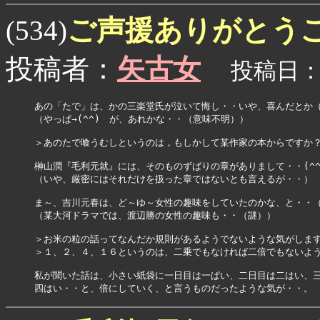
ご声援ありがとうご
(534)
投稿者：
矢古女
投稿日：07
あの「たで」は、かの三楽堂氏が泣いて悔し・・いや、喜んだとか（
（やっぱ→(^^)　が、あれかな・・（意味不明））

＞あのたで喰うむしというのは，もしかして某作家の本からですか？
榊山潤『毛利元就』には、そのものずばりの章がありまして・・(^^;
（いや、厳密にはそれだけを扱った章ではないとも言えるが・・）

ま～、吉川元春は、ど～ゆ～女性の趣味をしていたのかな、と・・（
（某大河ドラマでは、渡辺勝の女性の趣味も・・（謎））

＞お米の粒の話ってなんだか規則があるようでないような気がします
＞１、２、４、１６というのは、二乗でもなければ二倍でもないよう
私が聞いた話は、小さい紙袋に一日目は一ぱい、二日目は二はい、三
四はい・・と、倍にしていく、と言うものだったような気が・・。