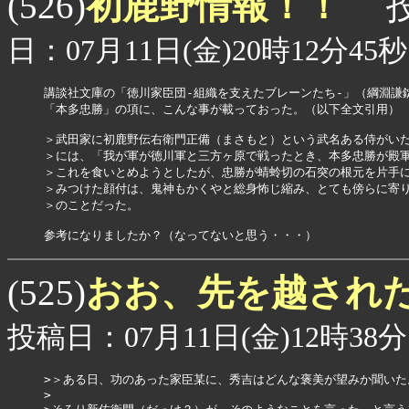
初鹿野情報！！
(526)
投
日：07月11日(金)20時12分45秒
講談社文庫の「徳川家臣団-組織を支えたブレーンたち-」（綱淵謙錠
「本多忠勝」の項に、こんな事が載っておった。（以下全文引用）

＞武田家に初鹿野伝右衛門正備（まさもと）という武名ある侍がいた
＞には、「我が軍が徳川軍と三方ヶ原で戦ったとき、本多忠勝が殿軍
＞これを食いとめようとしたが、忠勝が蜻蛉切の石突の根元を片手に
＞みつけた顔付は、鬼神もかくやと総身怖じ縮み、とても傍らに寄り
＞のことだった。

参考になりましたか？（なってないと思う・・・）
おお、先を越され
(525)
投稿日：07月11日(金)12時38分
>＞ある日、功のあった家臣某に、秀吉はどんな褒美が望みか聞いた
>
