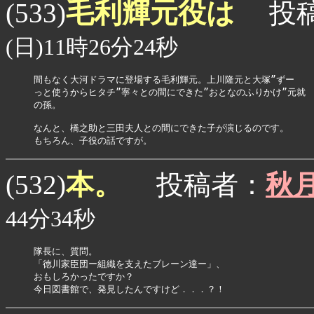
毛利輝元役は
(533)
投稿
(日)11時26分24秒
間もなく大河ドラマに登場する毛利輝元。上川隆元と大塚”ずー

っと使うからヒタチ”寧々との間にできた”おとなのふりかけ”元就

の孫。

なんと、橋之助と三田夫人との間にできた子が演じるのです。

もちろん、子役の話ですが。
本。
(532)
投稿者：
秋月
44分34秒
隊長に、質問。

「徳川家臣団ー組織を支えたブレーン達ー」、

おもしろかったですか？

今日図書館で、発見したんですけど．．．？！