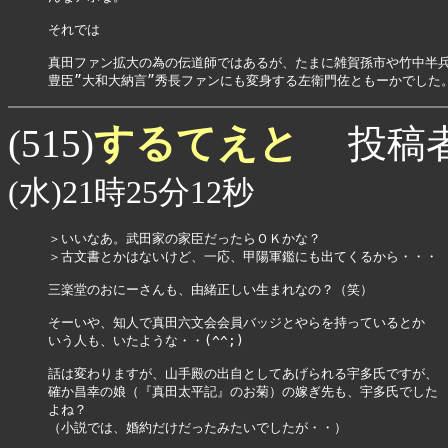
それでは

真田ファン拡大の為の伝道師ではあるが、たまに雑賀孫市や竹中半兵
豊臣”大和大納言”秀長ファンにも変身する左衛門佐ともーかでした
するてえと
(515)
投稿
(水)21時25分12秒
＞いいなあ。武田家の家臣だったらＯＫかな？

＞古文書とかはないけど、一応、甲陽軍鑑にも出てくるから・・・

三楽堂のおにーさんも、由緒正しい生まれなの？（笑）

そーいや、知人で真田六文会会員バッジとやらを持っているとか

いう人も、いたような・・(^^;)

話は変わりますが、山手殿の出自としてあげられる宇多氏ですが、

確か昌幸の娘（『真田太平記』のお菊）の嫁ぎ先も、宇多氏でした

よね？

（小説では、婚約だけだったみたいでしたが・・）
