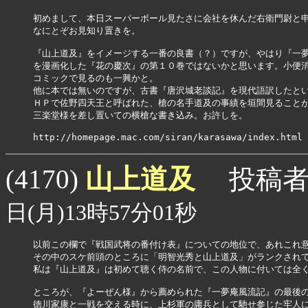
初めまして、本日スーパーボール見たさに会社を休んだ右衛門尉と申
なにとぞお見知り置きを。

『山上道及』をイメージする一番の良書（？）ですが、やはり『一夢
を漫画化した『花の慶次』の第１０巻ではないかと思います。小便消
コミックで見るのも一興かと。

他に本では無いのですが、古書『唐沢城老談記』を現代語訳したとい
ＨＰで佐野四天王と呼ばれた、槍の名手道及の事績を垣間見ることが
三楽堂様を差し置いての横槍な書き込み。お許しを。

http://homepage.mac.com/siran/karasawa/index.html
山上道及
(4170)
投稿者
日(月)13時57分01秒
以前この欄で『戦国武将の番付け表』についての地位で、あれこれ意
その中のスケ前頭のところに「明智光秀と山上道及」がランクされて
私は『山上道及』は初めて聴く侍の名前で、この人物に付いては全く
ところが、『よーぜん様』から薦められた『一夢庵風流記』の最後の
徳川家康と一戦を交える時に、上杉軍の庸兵として馳せ参じた牢人に