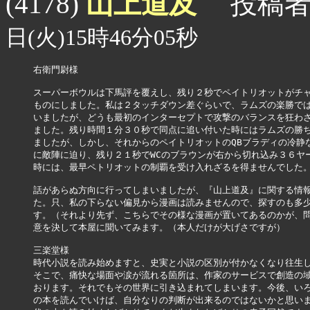
山上道及
(4178)
投稿者
日(火)15時46分05秒
右衛門尉様

スーパーボウルは下馬評を覆えし、残り２秒でペイトリオットがチャ
ものにしました。私は２タッチダウン差ぐらいで、ラムズの楽勝では
いましたが、どうも最初のインターセプトで攻撃のバランスを狂わさ
ました。残り時間１分３０秒で同点に追い付いた時にはラムズの勝ち
ましたが、しかし、それからのペイトリオットのQBブラディの冷静な
に敵陣に迫り、残り２１秒でWCのブラウンが右から切れ込み３６ヤー
時には、最早ペトリオットの制覇を受け入れざるを得ませんでした。
話があらぬ方向に行ってしまいましたが、『山上道及』に関する情報
た。只、私の下らない偏見から漫画は読みませんので、探すのも多少
す。（それより先ず、こちらでその様な漫画が置いてあるのかが、問
意を決して本屋に聞いてみます。（本人だけが大げさですが）

三楽堂様

時代小説を読み始めますと、史実と小説の区別が付かなくなり往生し
そこで、痛快な場面や涙が流れる箇所は、作家のサービスで創造の域
おります。それでもその世界に引き込まれてしまいます。今後、いろ
の本を読んでいけば、自分なりの判断が出来るのではないかと思いま