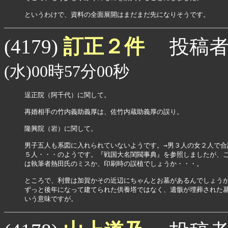
訂正２件
(4179)
投稿者
(水)00時57分00秒
逞正院（阿千代）に関して。

再婚相手の竹内義助義厚は、佐竹内蔵助義厚の誤り。

隆興院（岩）に関して。

男子五人も系図に入れられていないようです。→男３人の女２人で合計
５人・・・のようです。『戦国大名閨閥事典』を参照しましたが、こ
は執筆者熱田氏のミスか、印刷時の誤植でしょうか・・・。

ところで、利豊は加賀かその近辺にちゃんとお墓があるんでしょうか
ずっと後年になって建てられた供養塔ではなく、遺骸が埋葬された墓