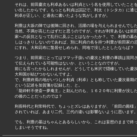
それは、前田慶次も利卓あるいは利貞という名を使用していたことを
い出したからです。もっとも利貞は誤記で、利太（トシタカ）に通じ
利卓が正しい、と過去に書いたような気がしますが。

利豊は大坂の陣では後陣に回され、活躍の場を与えられませんでした
当然、不満が高じたはずだと思うのですが、それが利常あるいは前田
家への反抗となって乱行に及ぶことはなかったか？。で、利豊の墓が
しはっきりしないのであれば、別に利貞の名を持つ利豊が前田家の忌
にすれ、大和苅布に蟄居せしめられ、同地で没したとしたならば？

つまり、前田家にとってはママッ子扱いの慶次と利豊の事蹟は混同さ
て伝えられている可能性はないか、ということなのですが。

前にも言ったかもしれませんが、どうしても米沢で隠棲していた慶次
大和国が結びつかないんですよ。

で、利豊終焉の地がいつしか利貞（利卓）とも称していた慶次最期の
という記述を加賀藩が記録した、と。

「龍砕軒不便斎一夢庵主」と刻んだのも、１６２０年に利豊が没した
の後のことだったのでは？

利長時代と利常時代で、ちょっとズレはありますが、「前田の殿様」
されていれば、あまり二代、三代の違いは影響ないように思います。
でも、利豊の墓はちゃんとあるらしいから、これは妄想のままで終っ