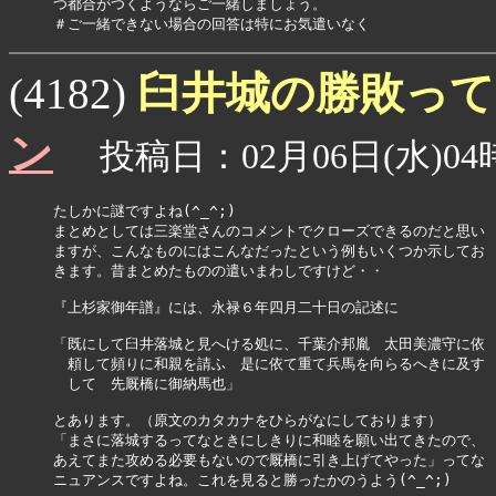
つ都合がつくようならご一緒しましょう。

臼井城の勝敗っ
(4182)
ン
投稿日：02月06日(水)04時
たしかに謎ですよね(^_^;)

まとめとしては三楽堂さんのコメントでクローズできるのだと思い

ますが、こんなものにはこんなだったという例もいくつか示してお

きます。昔まとめたものの遣いまわしですけど・・

『上杉家御年譜』には、永禄６年四月二十日の記述に

「既にして臼井落城と見へける処に、千葉介邦胤　太田美濃守に依

　頼して頻りに和親を請ふ　是に依て重て兵馬を向らるへきに及す

　して　先厩橋に御納馬也」

とあります。（原文のカタカナをひらがなにしております）

「まさに落城するってなときにしきりに和睦を願い出てきたので、

あえてまた攻める必要もないので厩橋に引き上げてやった」ってな

ニュアンスですよね。これを見ると勝ったかのうよう(^_^;)
