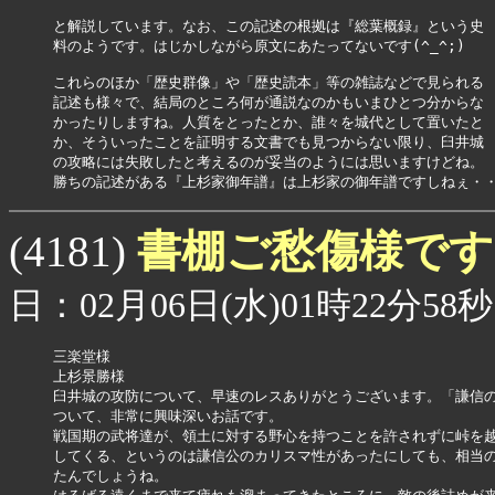
と解説しています。なお、この記述の根拠は『総葉概録』という史

料のようです。はじかしながら原文にあたってないです(^_^;)

これらのほか「歴史群像」や「歴史読本」等の雑誌などで見られる

記述も様々で、結局のところ何が通説なのかもいまひとつ分からな

かったりしますね。人質をとったとか、誰々を城代として置いたと

か、そういったことを証明する文書でも見つからない限り、臼井城

の攻略には失敗したと考えるのが妥当のようには思いますけどね。

書棚ご愁傷様で
(4181)
日：02月06日(水)01時22分58秒
三楽堂様

上杉景勝様

臼井城の攻防について、早速のレスありがとうございます。「謙信の
ついて、非常に興味深いお話です。

戦国期の武将達が、領土に対する野心を持つことを許されずに峠を越
してくる、というのは謙信公のカリスマ性があったにしても、相当の
たんでしょうね。
