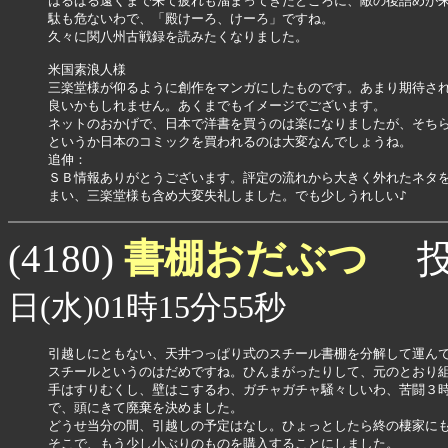
はるばる遠くまで来て疲れも溜まってきたところに、敵の後詰めが来
駄も危ないわで、「殿けーろ、けーろ」ですね。

久々に関八州古戦録を読みたくなりました。

米国素浪人様

三楽堂様が仰るように創作をマンガにしたものです。あまり期待され
良いかもしれません。あくまでもイメージでございます。

ネットのおかげで、日本で洋書を買うのは楽になりましたが、そちら
というか日本のコミックを買われるのは大変なんでしょうね。

追伸：

ＳＢ情報ありがとうございます。評定の流れから大きく外れたネタを
書棚おだぶつ
(4180)
投
日(水)01時15分55秒
引越しにともない、天井つっぱり式のスチール書棚を分解して運んで
スチールというのはだめですね。ひんまがったりして、元のとおり組
手はすりむくし、壁はこするわ、ガチャガチャ騒々しいわ、苦闘３時
で、頭にきて廃棄を決めました。

どうせ当分の間、引越しの予定はなし。ひょっとしたら終の棲家にも
そこで、もう少し小ぶりのものを購入することにしました。
