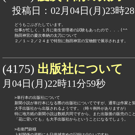
投稿日：02月04日(月)23時28
どうもごぶざたしています。

仕事が忙しく、１月に衛生管理者の試験もあったので．．．(^^ゞ

熱田神宮の慶次奉納の太刀について

２／１～２／２４まで特別に熱田神宮の宝物館で展示されます。

出版社について
(4175)
月04日(月)22時11分59秒
>単行本の出版社について

新聞小説が単行本になる際の出版社についてですが、通常は作家と契
大手出版社から出版されるようです。（時々例外がありますが）

特に地方紙の新聞小説は数紙共同ですから、また出版後の販売のこと
「花に背いても」も大手出版社からということになるでしょう。

>右衛門尉様

上杉関係の資料にも臼井城攻めの記録は少ないですね。
