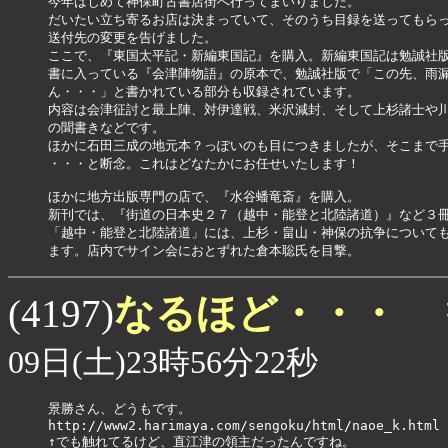
今年はじめて神保町古書店街へ行ってまいりました。

だいたい立ち寄るお店は決まっていて、そのうち目録を送ってもらっ
送付先の変更を告げました。

ここで、『東国太平記・新編東国記』を購入。新編東国記は勉誠社版
書に入っている『会津陣物語』の原本で、勉誠社版で「この先、雨漏
ん・・・」と書かれている部分も収録されています。

内容は会津征討と最上陣、対伊達戦、米沢減封、そして上杉諸士や川
の聞書きなどです。

ほかに石田三成の地元本？っぽいのも目につきましたが、そこまで手
・・・と断念。これはどなたかにお任せいたします！

ほかに地方出版専門の店で、『水谷蟠竜斎』を購入。

新刊では、『街道の日本史２７（越中・能登と北陸諸道）』など３冊
「越中・能登と北陸諸道」には、上杉・畠山・神保の抗争についても
なるほど・・・
(4197)
09日(土)23時56分22秒
景勝さん、どうもです。

http://www2.harimaya.com/sengoku/html/naoe_k.html

↑でも触れてるけど、直江津の領主だったんですね。
