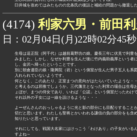
臼井城を攻めてはみたものの北条氏の後詰と補給の問題から撤退し
利家六男・前田
(4174)
日：02月04日(月)22時02分45秒
生母は逞正院（阿千代）は越前葛野坊の娘。慶長三年に伏見で利豊を
みました。しかし、なぜか利豊を生んだ後に竹内義助義厚という者に
し、金沢へ帰ったということです。

別に朝倉遺臣の娘・隆興院（岩）という側室が生んだ男子五人も系図
入れられていないようです。

何となく、このあたり、正室まつの意向がはたらいていたような・・
と考えるのは邪推でしょうか。三代藩主となった利常の場合は生母お
ょぼが、まつの侍女であり、いわば「公認」という側室だったわけで
それ以外の子女には一線を設けるような・・・

よーぜんさんのおっしゃるように光と影の部分にも目配りすることが
切だと思います。わたしも聖将とかいわれる謙信の負の部分をも含め
知りたいと思っています。

それにしても、戦国大名家にはけっこう「わけあり」の子女がいるん