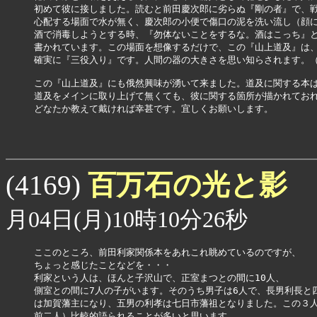
初めて彼に接しました。読むと前田慶次郎に劣らぬ『剛の者』で、戦
心配する場面で水が無く、慶次郎の小便で傷口の泥を洗い流し（顔に
酒で消毒しようとする時、『勿体ないことをするな。酒はこっち』と
書かれています。この場面を想像するだけで、この『山上道及』は、
確実に『三役入り』です。人間の器の大きさを思い知らされます。（K
この『山上道及』にも俄然興味が湧いて来ました。道及に関する本は
道及をメインに取り上げて無くても、彼に関する箇所が描かれておれ
どなたか教えて戴ければ幸甚です。宜しくお願いします。

百万石の光と影
(4169)
月04日(月)10時10分26秒
ここのところ、前田利家関係本をあれこれ眺めているのですが、

ちょっと感じたことなどを・・・

利家という人は、ほんと子沢山で、正室まつとの間に10人、

側室との間に7人の子がいます。そのうち男子は6人で、長男利長と四
は加賀藩主になり、五男の利孝は七日市藩祖となりました。この３人
前二人）比較的語られることが多いと思います。
