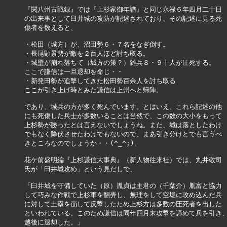
『関八州古戦録』では『上杉家御年譜』と同じ永禄６年四月二十日

の出来事として臼井城の攻防が記述されており、その記述に見る死

傷者を数えると、

・松田（城方）が、沼田勢６・７名をなぎ倒す。

・長尾顕景勢が敵を２百人ほど討ち取る。

・城壁が崩れ落ちて（城方の策？）雑兵８・９十人が圧死する。

ここで謙信は一旦退却を命じ・・

・新発田勢が追撃してきた松田勢百余人を討ち取る

ここが引き上げ時とみた謙信は上州へと帰陣。

であり、城兵の方が多く死んでいます。とはいえ、これら記述の他

にも死傷した兵士が多数いることは当然で、この数の大小をもって

上杉勢が勝ったとは言えないでしょうね。また、城は落としたわけ

でもなく降伏させたわけでもないので、まあ引き分けとでも言うべ

きところなのでしょうか・・(^_^;)。

花ケ前盛明編『上杉謙信大事典』（新人物往来社）では、丸井敬司

氏が「臼井城攻め」という見だしで、

「臼井城を守備していた（原）胤貞は主君の（千葉介）胤富と協力

して巧みな作戦で上杉軍を翻弄し、無理をして空堀に攻め込んだ兵

に対して土塁を崩して反撃したため上杉方は多数の圧死者を出した

といわれている。このため謙信は同年四月末攻撃を諦めて兵を引き、
越後に退却した。」
