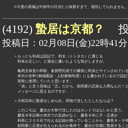
※今度の居城は午前中の日当たり抜群すぎて、寝坊してられません。
蟄居は京都？
(4192)
投
投稿日：02月08日(金)22時41分
＞もっとも利貞は誤記で、利太（トシタカ）に通じる

　利卓が正しい、と過去に書いたような気がしますが。

　亀岡文殊堂の和歌、倉賀野氏宛ての書状に利貞とサインされている
　米沢の史料(鶴城叢談・上杉家御年譜）にも書かれているので誤記で
　実祭に使用していたと思います。

　『貞』と言う意味は『正』だから、前田家の正統な人間なんだ！と
　メッセージに思えるのですが．．．

＞大和苅布に蟄居せしめられ、同地で没したとしたならば？

　このごろは、慶次が大和で没したのはホントではないかと思う。

　慶長８年以降の米沢での足跡がなく、慶長９年に子・正虎が

　利長に２００石で仕える記録が残っていることから、慶長８～９年
　前田家に正虎が仕えられるのが条件で、慶次が京都に蟄居すること