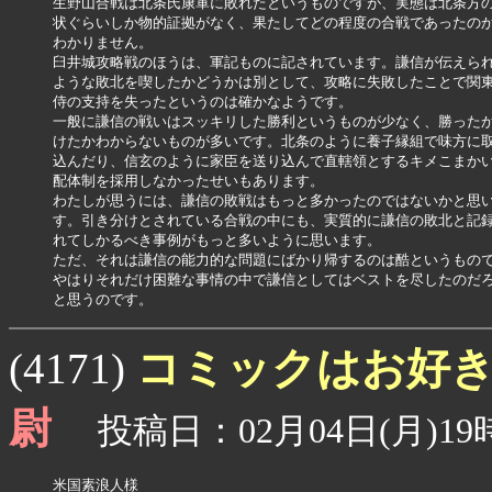
生野山合戦は北条氏康軍に敗れたというものですが、実態は北条方の
状ぐらいしか物的証拠がなく、果たしてどの程度の合戦であったのか
わかりません。

臼井城攻略戦のほうは、軍記ものに記されています。謙信が伝えられ
ような敗北を喫したかどうかは別として、攻略に失敗したことで関東
侍の支持を失ったというのは確かなようです。

一般に謙信の戦いはスッキリした勝利というものが少なく、勝ったか
けたかわからないものが多いです。北条のように養子縁組で味方に取
込んだり、信玄のように家臣を送り込んで直轄領とするキメこまかい
配体制を採用しなかったせいもあります。

わたしが思うには、謙信の敗戦はもっと多かったのではないかと思い
す。引き分けとされている合戦の中にも、実質的に謙信の敗北と記録
れてしかるべき事例がもっと多いように思います。

ただ、それは謙信の能力的な問題にばかり帰するのは酷というもので
やはりそれだけ困難な事情の中で謙信としてはベストを尽したのだろ
コミックはお好
(4171)
尉
投稿日：02月04日(月)19時
米国素浪人様
