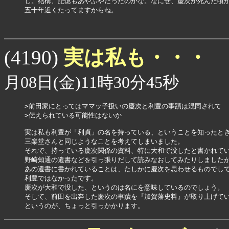
し。結構、記憶もあやふやだったのかな。なにせ、慶次が死んだ頃か
五十年近くたってますからね。

実は私も・・・
(4190)
月08日(金)11時30分45秒
>前田家にとってはママッ子扱いの慶次と利豊の事蹟は混同されて

>伝えられている可能性はないか

実は私も利豊が「利貞」の名を持っている、ということを知ったとき
三楽堂さんと同じようなことを考えてしまいました。

それで、持っている慶次関係の資料、特に大和で没したと書かれてい
野崎知通の遺書などを引っ張りだして読みなおしてみたりしましたが
あの遺書に書かれていることは、たしかに慶次を思わせるものでして
利豊ではなかったです。

慶次が大和で没した、というのは名にを意味しているのでしょう。

そして、前田を出奔した慶次の事蹟を『加賀藩史料』が取り上げてい
というのが、ちょっと引っかかります。