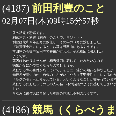
前田利豊のこと
(4187)
02月07日(木)09時15分57秒
前の話題で恐縮です。

利家六男・利豊（利貞）のことで、再び・・・

利豊は元和６年正月に致仕し、その年の８月に没しました。

『加賀藩史料』によると、お墓は野田山にあるようです。

前田家の菩提寺宝円寺で葬儀が行われ、それ相応に弔われた

ようです。

死因はわかりませんが、相当貧困に窮していたみたいなので、

病気かなにかで亡くなったのでしょうか。

致仕する際の書付が残っていて、そこに、過分の知行を拝領したが

知行所が悪いのか、自分の「ぶがいしやう（不甲斐性）」によるのか
「朝夕の暮」も仕りかねている、というようなことが書かれています
致仕するにあたってのこの人の精一杯の抗議のように感じてしまいま
した。

ちなみに佐竹氏に再嫁した母親の葬地は不明のようです。
競馬（くらべう
(4186)