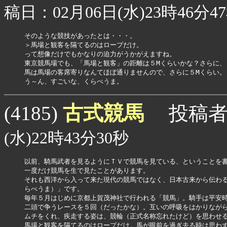
稿日：02月06日(水)23時46分4
そのような競技があったとは・・・。

＞馬場と観客を隔てるのはロープだけ。

って想像だけでもかなりの迫力がうかがえますね。

東京競馬場でも、「馬場と観客」の距離は５Mくらいかな？さらに、

馬は馬場の客席寄りなんてほぼ通りませんので、さらに５Mくらい。

う～ん、すごいな、くらべうま。
古式競馬
(4185)
投稿者
(水)22時43分30秒
以前、騎馬武者を見るようにＴＶで競馬を見ている、ということを書
一度だけ競馬を生で見たことがあります。

それも西洋から入って来た現代の競馬ではなく、日本古来から伝わる
らべうま）」です。

毎年５月はじめに京都上賀茂神社で行われる「競馬」。騎手は平安時
二頭で争うレースを５回（だったかな）。互いの呼吸をはかりながら
ムチをくれ、疾走する姿は、競輪（正式名称忘れたけど）を思わせる
馬場と観客を隔てるのはロープだけ。馬が眼前を過ぎ去る時は思わず