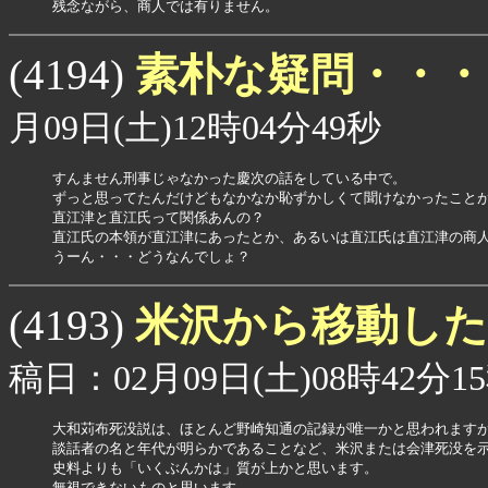
素朴な疑問・・
(4194)
月09日(土)12時04分49秒
すんません刑事じゃなかった慶次の話をしている中で。

ずっと思ってたんだけどもなかなか恥ずかしくて聞けなかったことが
直江津と直江氏って関係あんの？

直江氏の本領が直江津にあったとか、あるいは直江氏は直江津の商人
うーん・・・どうなんでしょ？
米沢から移動し
(4193)
稿日：02月09日(土)08時42分1
大和苅布死没説は、ほとんど野崎知通の記録が唯一かと思われますが
談話者の名と年代が明らかであることなど、米沢または会津死没を示
史料よりも「いくぶんかは」質が上かと思います。

無視できないものと思います。
