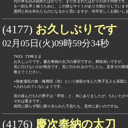
代の本を読み始めたばかりで、まだ生まれたばかりの赤子同然です。
を一刻も早く補うために、この様なサイトがあり大助かりしています
愚問と的を外れたものになるかと思いますが、何卒宜しくお願いし
お久しぶりです
(4177)
02月05日(火)09時59分34秒
THIS TIMEさま

お久しぶりです。慶次奉納の太刀の展示ですか。興味深いですが、

見に行けないのが残念です。見に行かれるのでしたら、是非その模様
教えてください。

>朝倉遺臣の娘・隆興院（岩）という側室が生んだ男子五人も系図に

>入れられていないようです。

岩の産んだ3人の男子は「早世」と、本にありましたが、5人いたので
それは驚きです。

前田に限らず闇に葬り去られた子息たち、意外に多いのですね。
慶次奉納の太刀
(4176)