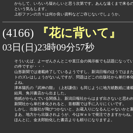
からして、いろいろ疑わしいと思う次第です。あんな遠くまで来るの
という気もします。

上杉ファンの方々は何か良い資料などご存じないでしょうか。
『花に背いて』
(4166)
03日(日)23時09分57秒
そういえば、よーぜんさんとこや直江会の掲示板でも話題になってい
の件ですが・・・

山形新聞では連載終了しているようですし、新潟日報のほうではまだ
トのズレはしょうがないんですが、問題はどこの出版社から単行本化
よね。

津本陽氏の『武神の階』（上杉謙信）も同じように地方紙数紙に連載
結局、角川書店から出ました。

他紙がからんでいる関係上、新潟日報社からはまず出さないと思われ
新聞社から単行本化されると、首都圏では手に入りにくいです。

しかし、出版社が飛びつかないと、お蔵入りになるんじゃないかと案
まあ、地方から出版されようが、今はＷｅｂで発注できますからね。
ほんとに、金太郎飴化した書店よりも頼りになりますよ。
