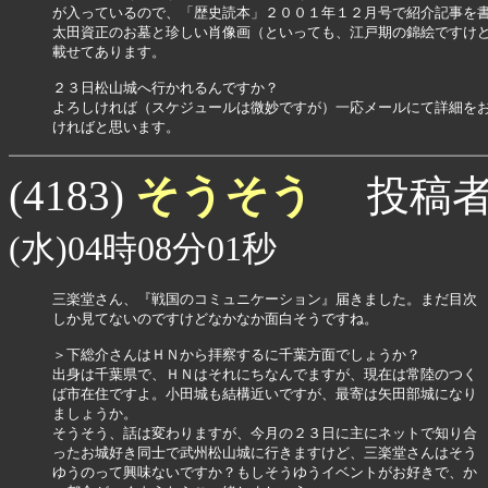
が入っているので、「歴史読本」２００１年１２月号で紹介記事を書
太田資正のお墓と珍しい肖像画（といっても、江戸期の錦絵ですけど
載せてあります。

２３日松山城へ行かれるんですか？

よろしければ（スケジュールは微妙ですが）一応メールにて詳細をお
そうそう
(4183)
投稿者
(水)04時08分01秒
三楽堂さん、『戦国のコミュニケーション』届きました。まだ目次

しか見てないのですけどなかなか面白そうですね。

＞下総介さんはＨＮから拝察するに千葉方面でしょうか？

出身は千葉県で、ＨＮはそれにちなんでますが、現在は常陸のつく

ば市在住ですよ。小田城も結構近いですが、最寄は矢田部城になり

ましょうか。

そうそう、話は変わりますが、今月の２３日に主にネットで知り合

ったお城好き同士で武州松山城に行きますけど、三楽堂さんはそう

ゆうのって興味ないですか？もしそうゆうイベントがお好きで、か
