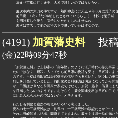
　決まり京都に行く途中、大和で没したのではないかと。

　慶次奉納の太刀の件ですが、熱田神宮には天正９年６月に荒子の住
　前田慶二(次）郎が奉納したとされているらしく、利久は荒子城

　を明け渡した後も、荒子にいたかもしれませんね。

　慶次は苦労して他の武将の下で働いていたはずなので。
加賀藩史料
(4191)
投稿
(金)22時09分47秒
『加賀藩史料』は上杉家の『御年譜』のように江戸時代の修史事業に
たのではなく、昭和に入ってから前田家の委託を受け、日置謙によっ
のです。当初は前田家は歴代藩主の伝記である本紀と、家臣団の事蹟
列伝を計画していました。前田家の史料採訪は明治になってから開始
が、日置謙は単なる前田家の家史ではなく、加賀・越中・能登にまた
を目指したもののようです。おそらく、慶次関連史料は日置の手で『
に組み入れられたのではないか、と考えます。

わたしも利豊と慶次の相似をいろいろ考えました。

慶次の七十三歳死没説は、利豊の二十三歳死没の誤記だとか(^^;

それに野崎知通も結構、間違えてますよね。慶次を滝川一益の弟だと