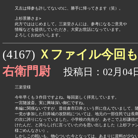
又左は帰参も許してないのに、勝手に帰ってきます（笑）。

上杉景勝さま>

此方でははじめまして。三楽堂さんには、参考になるご意見や

情報などを提供していただき、大変お世話になっています。

よろしくおねがいします。
Ｘファイル今回
(4167)
右衛門尉
投稿日：02月04日(
三楽堂様

今年早くも３作目ですよね。毎回楽しく拝見しています。

一宮随波斎。実に興味深い御仁ですね。

本編に関係ないですが、昔佐倉市臼井という所に住んでいまして、随
一党が参加した臼井城の攻防戦については、地元の一部住民では長島
の次に誇りになっていました。小学校の先生が、あそこで上杉謙信の
けたんだ、と誇らしげに言っていたのを思い出しました（上杉ファン
様ごめんなさい）。

しかしこの戦いも、物心ついた今となっては、あまりに資料が少ない