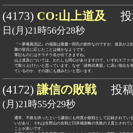
CO:山上道及
(4173)
投
日(月)21時56分28秒
『一夢庵風流記』の場面は隆慶一郎氏の創作なのですが、道及が上杉
勝の挙兵に応じたことは確かなようです。

軍記ものにはチラチラ名が出てきますね。

山上道及については、わたしも関心がありますので、いずれＸファイ
で取り上げたいと思っています。なぜ「諸将武勇競」に高い地位を有
謙信の敗戦
(4172)
投稿
(月)21時55分29秒
通常、不敗を誇ったという謙信にも何度か敗戦として記録されている
いがあり、それは生野山の合戦と臼井城攻略の失敗の２度とされてい
ことが多いです。
