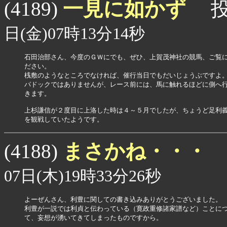
一見に如かず
(4189)
投
日(金)07時13分14秒
石田治部さん、今度のＧＷにでも、ぜひ、上賀茂神社の競馬、ご覧に
ださい。

桟敷のようなところでなければ、催行当日でもだいじょうぶですよ。
パドックではありませんが、レース前には、馬に触れるほどに側へ行
きます。

上杉謙信が２度目に上洛した時は４～５月でしたが、ちょうど足利義
まさかね・・・
(4188)
07日(木)19時33分26秒
よーぜんさん、利豊に関しての書き込みありがとうございました。

利豊が一説では利貞と伝わっている（寛政重修諸家譜など）ことにつ
て、妄想が湧いてきてしまったものですから。
