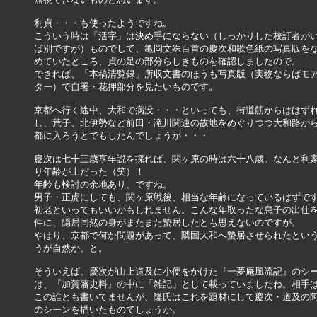
利貞・・・も使ったようですね。

こういう時は「活字」は決め手にならない（しっかりした校訂者がい
ば別ですが）ものでして、亀岡文殊百首の慶次和歌色紙の写真版をな
めていたところ、貞の足の部分らしきものを確認しましたので。

できれば、「本稿清覧録」所収文書のほうも写真版（実物ならばモア
ター）で自署・花押部分を見たいものです。

京都へ行く途中、大和で病没・・・といっても、街道筋からははずれ
し、荒子、北伊勢など前田・滝川関連の故地をめぐりつつ大和路から
都に入ろうとでもしたんでしょうか・・・

慶次は七十三歳享年説を採れば、関ヶ原の時は六十八歳。なんと利家
り年齢が上だった（笑）！

年齢も検討の余地あり、ですね。

男子・正虎にしても、関ヶ原戦後、相当な年齢になっているはずです
初老といってもいいかもしれません。こんな年取ったな息子の出仕を
件に、隠居同然の身がまたまた蟄居したとも思えないのですが。

やはり、京都で何か問題があって、隣国大和へ蟄居させられたという
うが自然か、と。

そういえば、慶次が山上道及に小便をかけた『一夢庵風流記』のシー
は、『加賀藩史料』の中に「雑記」として載っていましたね。相手は
この誰とも書いてませんが、隆氏はこれを題材にして慶次・道及の阿
のシーンを描いたものでしょうか。
