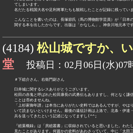
てしまいます。

名だたる戦国大名や足利将軍たちも観戦したことが記録に残っていま
こんなことを書いたのは、長塚節氏（馬の博物館学芸員）が「日本の
関する本を出したからです。出版は「かなしん」。神奈川地元本です
松山城ですか、
(4184)
堂
投稿日：02月06日(水)07時
＃下総介さん、右衛門尉さん

臼井城に関するレスありがとうございます。

松田の赤鬼と呼ばれた松田康長の武勇伝もありますし、何となく謙信
ことは否めませんね。

「上杉家御年譜」は本当にありがたい史料ではあるんですが、やはり
いて読まないといけません。最後の遠征計画は上洛で、北条・伊達・
兵を送ってきたという記述になってますし(^^;

『総葉概録』は「房総叢書」に収録されていると思いました。わたし
見たことがあります。何篇かの史料があわさっていて、中に「太田三