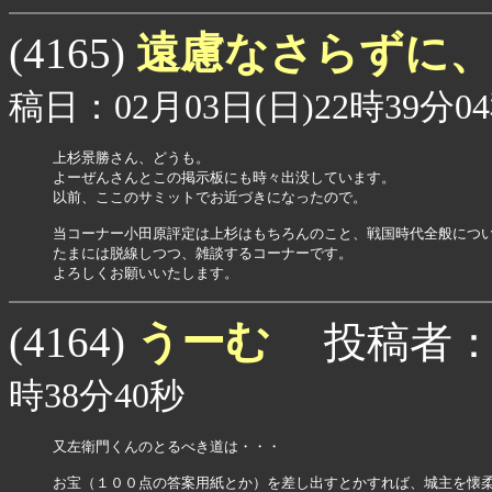
遠慮なさらずに
(4165)
稿日：02月03日(日)22時39分0
上杉景勝さん、どうも。

よーぜんさんとこの掲示板にも時々出没しています。

以前、ここのサミットでお近づきになったので。

当コーナー小田原評定は上杉はもちろんのこと、戦国時代全般につい
たまには脱線しつつ、雑談するコーナーです。

うーむ
(4164)
投稿者
時38分40秒
又左衛門くんのとるべき道は・・・

お宝（１００点の答案用紙とか）を差し出すとかすれば、城主を懐柔