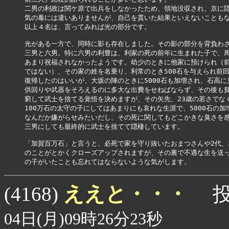
二男の利政は関ケ原で出兵をしなかったため、領地没収され、京に隠
気の毒には違いありませんが、自己を貫いた結果といえないこともな
以上４名は、言ってみれば光の部分です。

光がある一方で、同時に影も存在しました。その影の部分を背負わさ
三男と六男。特に六男の利豊は、利家の死の前年に生まれた子で、周
あまり祝福されなかったようです。幼少のときに他家に預けられ（前
ではない）、その家の姓を名乗り、利常のとき500石を与えられ前田
復帰したのはいいが、大坂の陣のときに5000石も加増され、石高に見
供回りや武器をそろえるのに多大な出費をせねばならず、その後も貧
窮して武士を捨てる覚悟を決めますが、その矢先、23歳の若さでなく
100万石の太守の子にしてはあまりにも哀れな生涯で、5000石の加増
なんだか嫌がらせみたいだし、その死に関してもどこかきな臭さを感
三男にしても最終的に武士を捨てて隠棲しています。

「加賀百万石」と言うと、必死で家を守り抜いたおまつさんや2代、3
のことがとかくクローズアップされますが、その裏で不遇な生を送っ
の子がいたことも忘れてはならないような気がします。
ええと・・・
(4168)
投
04日(月)09時26分23秒