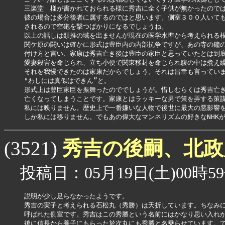
三楽堂　様が書かれておられる様に秀吉に全く子供が無かったのでは
彼の場合は多分後者に属するのではと思います。側室３００人いても
されるので空砲を撃つばかりになるでしょうね。

以上の話しは類推の域を出ませんが現在の医学水準から考えられる根
関ケ原の闘いは確かに形式は豊臣内の内部抗争ですが、あの寺の鐘の
付け方と言い、家康は秀吉亡き後は豊臣の家臣と思っていたとは到底
愛妻殺害を命じられ、立ち小便で関東移封を命じられ腹の中は煮え繰
それを我慢できたのは家康だからでしょう。それは昌幸も言っていま
"わしには真似はできん”と。

形式上は豊臣家臣を振舞ったのででしょうが。惜しむらくは秀吉亡き
亡くなってしまうことです。家康とはラッキーな男で策を弄する策謀
私には映りません。歴史上で一番嫌いな人物で後世に最大の悪影響を
しか私には移りません。でもあの偉大なマンネリズムの好きなNHK
秀吉の後嗣、北
(3521)
投稿日：05月19日(土)00時59
説明が少し足らなかったようです。

秀吉の実子と考えられる石松丸（秀勝）は夭折しています。ちなみに
呼ばれた側室です。秀吉はこの秀勝という名前にはかなり思い入れが
後に信長から養子にもらった於次丸にも秀勝と名乗らせています。で