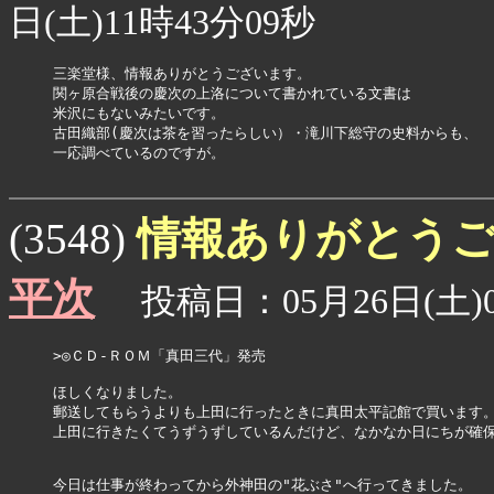
日(土)11時43分09秒
三楽堂様、情報ありがとうございます。

関ヶ原合戦後の慶次の上洛について書かれている文書は

米沢にもないみたいです。

古田織部(慶次は茶を習ったらしい）・滝川下総守の史料からも、

一応調べているのですが。

情報ありがとう
(3548)
平次
投稿日：05月26日(土)0
>◎ＣＤ-ＲＯＭ「真田三代」発売

ほしくなりました。

郵送してもらうよりも上田に行ったときに真田太平記館で買います。
上田に行きたくてうずうずしているんだけど、なかなか日にちが確保
今日は仕事が終わってから外神田の"花ぶさ"へ行ってきました。
