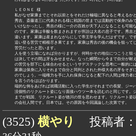
ＬＥＯＮＥ 様

私がなぜ家康までとそれ以前とをそれだけ極端に異なると考えるかと
秀吉、斎藤道三に代表される様に戦国の世までは流動的で保身のみで
いけなかったし、秀吉の様に一介の百姓が天下人になることも可能な
のです。家康は辛酸を飲まされますが所詮は大名の息子です。秀吉と
違います。家康は産まれながらにして帝王学を学んだはずです。です
這い登る苦労で精根尽き果てます。家康は秀吉の後の機会を狙ってじ
苦労だったと思います。

人を使う立場になれば分かりますが、何時かその地位につこうと狙っ
は決してその間は牙をみせません。なった瞬間から今まで自分が耐え
の苦労を部下にも味合わせるというサデステックな思考に一般的には
家康は保身に入りそれまで自分と同列とされた外様大名の牙をそぎに
のでしょう。一端権力を手に入れ保身になると配下の人間は権力者に
を言うのをはばかります。

端的な例をあげれば就職活動に入った学生がそれまでの長髪、ジーパ
没個性のリクルート姿になり面接ハウツー本を読むのと同じです。ジ
までが戦国、リクルート姿が徳川の世を思わせます。リクルート姿以
の会社人間です。日本では。その原因を今回議論した次第です。
横やり
(3525)
投稿者