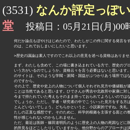
なんか評定っぽいで
(3531)
堂
投稿日：05月21日(月)00時
何だか論点もぼやけはじめたので、わたしがこの件に関する発言をす
のは、これでおしまいにしたいと思います。

>歴史の議論は素人ですのでこれ以上の意見を述べる資格はありません
まず、わたしも含めて、この場に書き込まれている方で、歴史のプロ
いう方がいるのでしょうか。資格云々を言う必要はないと思います。
のサイトは、そのような学閥・派閥・国益がぶつかりあう場所ではな
のですから。

その上で、歴史や史上の人物について個人それぞれ見方や価値観が違
ことは当然であると思います。ひでさんが秀吉や北政所や家康に対し
今まで持たれていた考えもそのまま持っておられてよろしいのではな
でしょうか。ただし、学者・研究者の中でこういった見方をする方は
とんどいないでしょう。どちらかというと、小説家的ですね。失礼、
たしの正直な感想です。そのために、科学的根拠を主張する面との整
性が感じられないのかもしれません。

ただ、最近は医師・篠田達明氏のように歴史上の人物の死因などに医
的所見をほどこしたりしていますから、他分野からのアプローチは決