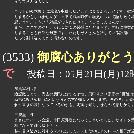
＃ひでさん＆ＡＬＬ

ネットの掲示板では議論が収斂しないことはままあることです。欲求
りするかもしれませんが、日常で戦国時代や歴史について語りあう場
思います。そういう対話ができただけで、よしとしませんか？

また、ここでのやりとりは１対１の関係にとどまらず、同時に複数の
りすることも自然な形態です。わたしがＡさんと話している話題に、
御腐心ありがと
(3533)
で
投稿日：05月21日(月)12時
加賀宰相 様

追記致します。秀吉の農民に対する検地、刀狩りより家康の”百姓は活
ぬ様に殺さぬ様”にという考えの方が惨いと思います。その考えが慶長
触れ書きの基になっているのかも。史実は知りませんので悪しからず
三楽堂　様

まさにウイーン会議、小田原評定になってしまいました。サイトを荒
様になって御容赦下さい。

私の書き込みに対するレスに対してレスしたのにそのレスの相手が返