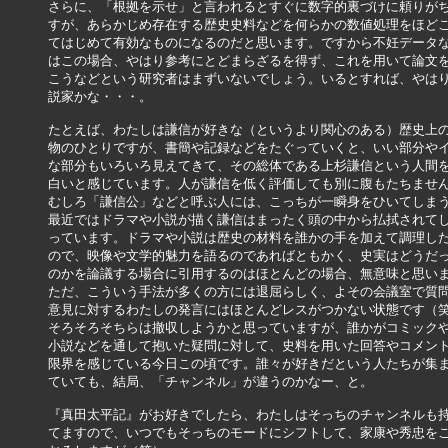
さらに、「根拠を示せ」と言われるとすぐに数字的裏づけに頼りがち
すが、あらかじめ存在する歴史史料などを何らかの数値処理をほどこ
てはじめて有効なものになるのだと思います。ですから不妊データな
はこの場合、やはり参考にとどまらざるを得ず、これを用いて論文を
こうなどという研究者はまずいないでしょう。いるとすれば、やはり
説家かな・・・。

たとえば、わたしは謙信が好きな（というより関心のある）歴史上の
物のひとりですが、書簡や記録などをたぐっていくと、いい部分やイ
な部分もいろいろ見えてきて、その総体である上杉謙信という人間を
白いと感じています。人が謙信を低く評価しても別に腹もたちません
むしろ「謙信公」などと呼ぶ人には、こっちが一瞬身をひいてしまう
最近ではドラマや小説が描く謙信はまったく頭の中から払拭されてし
っています。ドラマや小説は歴史の材料を誰かの手を加えて調理した
ので、映像や文学的魅力を語るのであればともかく、史実はどうだっ
のかを論議する場合に引用するのはほとんどの場合、無意味と思いま
ただ、こういう手法が多くの方には退屈らしく、よその会議室で質問
意見に対するわたしの発言にはほとんどレスがつかない状態です（笑
そろそろそちらは撤収しようかと思っていますが、誰かがコミックや
小説などを通して抱いた疑問に対して、史料を用いた回答やコメント
限界を感じている今日この頃です。誰々が好きだという人たちが集ま
ていても、結局、「チャンネル」が違うのかなー、と。

『真田太平記』がお好きでしたら、わたしはそっちのチャンネルも持
てますので、いつでもそっちのモードにシフトして、家康や秀忠をこ