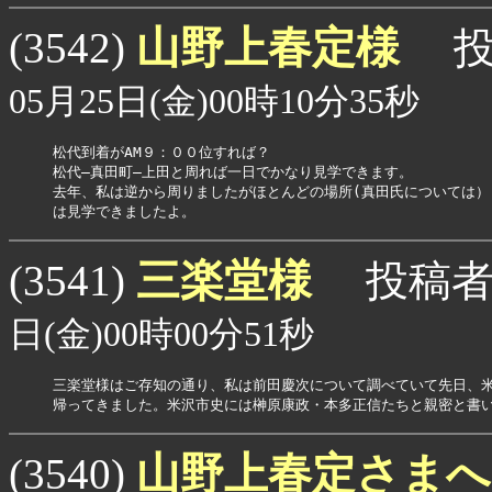
山野上春定様
(3542)
投
05月25日(金)00時10分35秒
松代到着がAM９：００位すれば？

松代―真田町―上田と周れば一日でかなり見学できます。

去年、私は逆から周りましたがほとんどの場所(真田氏については）

は見学できましたよ。
三楽堂様
(3541)
投稿者
日(金)00時00分51秒
三楽堂様はご存知の通り、私は前田慶次について調べていて先日、米
帰ってきました。米沢市史には榊原康政・本多正信たちと親密と書
山野上春定さま
(3540)