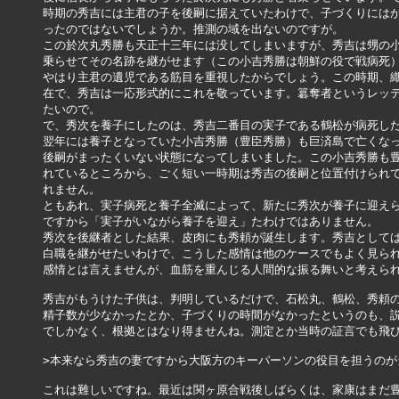
時期の秀吉には主君の子を後嗣に据えていたわけで、子づくりにはか
ったのではないでしょうか。推測の域を出ないのですが。

この於次丸秀勝も天正十三年には没してしまいますが、秀吉は甥の小
乗らせてその名跡を継がせます（この小吉秀勝は朝鮮の役で戦病死）
やはり主君の遺児である筋目を重視したからでしょう。この時期、織
在で、秀吉は一応形式的にこれを敬っています。簒奪者というレッテ
たいので。

で、秀次を養子にしたのは、秀吉二番目の実子である鶴松が病死した
翌年には養子となっていた小吉秀勝（豊臣秀勝）も巨済島で亡くなっ
後嗣がまったくいない状態になってしまいました。この小吉秀勝も豊
れているところから、ごく短い一時期は秀吉の後嗣と位置付けられて
れません。

ともあれ、実子病死と養子全滅によって、新たに秀次が養子に迎えら
ですから「実子がいながら養子を迎え」たわけではありません。

秀次を後継者とした結果、皮肉にも秀頼が誕生します。秀吉としては
白職を継がせたいわけで、こうした感情は他のケースでもよく見られ
感情とは言えませんが、血筋を重んじる人間的な振る舞いと考えられ
秀吉がもうけた子供は、判明しているだけで、石松丸、鶴松、秀頼の
精子数が少なかったとか、子づくりの時間がなかったというのも、説
でしかなく、根拠とはなり得ませんね。測定とか当時の証言でも飛び
>本来なら秀吉の妻ですから大阪方のキーパーソンの役目を担うのが
これは難しいですね。最近は関ヶ原合戦後しばらくは、家康はまだ豊