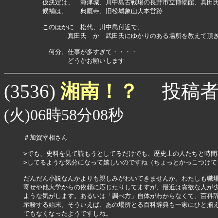
　　　仮決定は、　海津城、川中島古戦場の長野市立博物館、真田氏
　　　候補は、　　典廐寺、旧松城象山大本営跡

　　　このほかに　松代、川中島付近で、

　　　　　　　真田氏　か　武田氏にゆかりのある場所を教えて頂き
　　　　何分、仕事が多すぎて・・・・

　　　　　　　どうかお願いします
湘南！？
(3536)
投稿者
(火)06時58分08秒
＃加賀宰相さん

>でも、史料を見て読もうとしてるだけでも、歴史上の人たちと時間
>してるような気分になって嬉しいのですね（ちょっとかっこつけて
だんだん小説なんかよりも親しみがわいてきませんか。わたしも職場
寄せや他大学からの依頼に応じたりしてますが、最近は貪欲な人が少
ような気がします。あるいは「調べ方」自体がわからなくて、百科辞
示唆する始末。そういえば、あの場所とる百科辞典も一家にひと揃え
でもなくなったようですしね。
