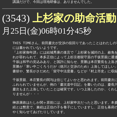
講議だけで、今回は現地研修は、ありませんでした。
上杉家の助命活
(3543)
月25日(金)06時01分45秒
THIS TIMEさん、前田慶次が交渉の役回りであったことはわたしの
には書かれていないようです。

『上杉家御年譜』には結城秀康の進言で「上杉家を減封の上、赦免を
れが容れられて、本多正信によって上杉京都留守居の千坂景親に通達
千坂は和平の見込みあり、と国許に知らせ、景勝は本庄繁長を上洛さ
景勝が「寒い中ごくろうだが（徳川と交渉のため）上洛してほしい」
書状や、繁長がさだめた「留守中法度書」などが『村上市史』に収録
千坂景親、本庄繁長の関与は信じてよいかと思われます。前田慶次に
ふれられていませんが、例の「慶次道中日記」を書いたのは、慶長六
慶次もまた上洛していたことは確実です。いつ上洛したのか、くわし
りませんが・・・

榊原康政はたしか関ヶ原前には、上杉家申次だったと思います。本多
続とは懇意で、兼続は正信の子を養子にしていますし、正信も幕府の