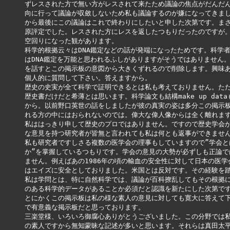
ずレスされた方で無い方がレスされて来たため議論の焦点がだんだん
向に行って議論が収斂しないため私も議論するのが嫌になってきまし
から最後にこの議論はこれで終わりにしたいと申した次第です。まさ
原評定でした。レスされた方にレスを返したつもりだったのですが。
空回りになった観があります。

科学的根拠云々はDNA鑑定などの話が発端になったためです。科学者
はDNA鑑定を万能と思われるふしがありますがそうではありません。
を話すとこの掲示板の意図から大きくずれるので削除します。興味あ
個人的に質問して下さい。答えますから。

歴史の史実が全て科学で証明できるとは私も考えておりません。ただ
歴史書だけだと希薄とは思います。科学論文も結構make up data
から。以前野口英世の話をしましたが彼の真実の姿は多分この掲示板
れる方の中にはおられないのでは。偉大な偉人像からは全く離れます
私ははっきり申して歴史のプロではありません。ですので歴史学会が
な意見を持つ研究者が皆無と言われても私は何とも返事ができません
私も研究者ですしさる複数の医学会の理事もしていますので”学会とは
か”を掌握しているつもりです。学会の意見の大勢が必ずしも正論では
ません。例えばあの1986年の頃の輸血の安全性に対して日本の医学会
はエイズに安全としておりました。米国とは反対です。その経験を踏
私は学問とは、特に自然科学では、議論が百科撩乱してもその根拠に
のある科学的データがあることか必須だと認識を新たにした次第です
とにかくこの掲示板は私の様な素人の意見に対しても寛大に答えて下
で有意義な掲示板だと思っております。

三楽堂様、いろいろ御腐心ありがとうございました。この分野では私
の素人ですから無知蒙昧な記述が多いと思います。それらは真田太平