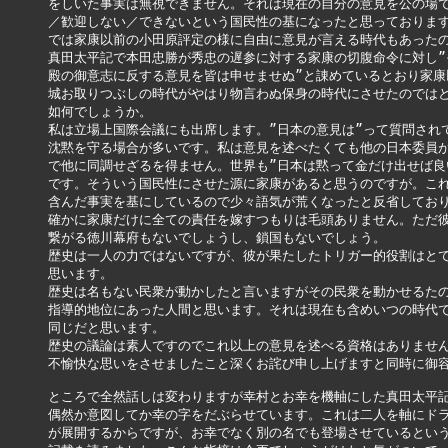
をしいた事実は無視できません。それは現在の自分の意見を公の場で
／歓迎しない／できないという国民性の基になったと思っております
では家康以前の小田原評定の様に自由に意見が言える時代もあったの
真田太平記で本田忠勝が秀忠の遅参に対する家康の切腹命令に対し”そ
殿の御意志に反する意見を皆は申せませぬ”と諌めているとおり家康以
城お取りつぶしの時代がやはり物言わぬ保身の時代にさせたのではと
如何でしょうか。

私は立場上国際会議にも出席します。”日本の意見は”って質問されて
沈黙を守る場合が多いです。私は意見を述べたくても他の日本委員が
で他に同調せざるを得ません。世界も”日本は黙って金だけ出せば良い
です。そういう国民性にさせた源に家康があると思うのですが。これ
含んだ事実を基にしているので少々語気が荒くなったと反省しており
確かに家康だけに全ての責任を嫁すつもりは毛頭ありません。ただ彼
繋がる徳川幕府もないでしょうし、鎖国もないでしょう。

歴史は一人の力ではないですが、彼が果たしたトリガー的役割はとて
思います。

歴史は名もない民衆が動かしたと言いますがその民衆を動かせるたの
指導的地位にあった人間と思います。それは現在も含めいつの時代で
同じだと思います。

歴史の議論は素人ですのでこれ以上の意見を述べる資格はありません
不愉快な思いをさせましたこと深くお詫び申し上げますと同時に御容
ところで全然話しは変わりますが幸村とお幸を機軸にした真田太平記
偶然か意図してか幸の字をだぶらせています。これは二人を軸にドラ
が展開するからですが、お幸でなく別の名でも登場させているという