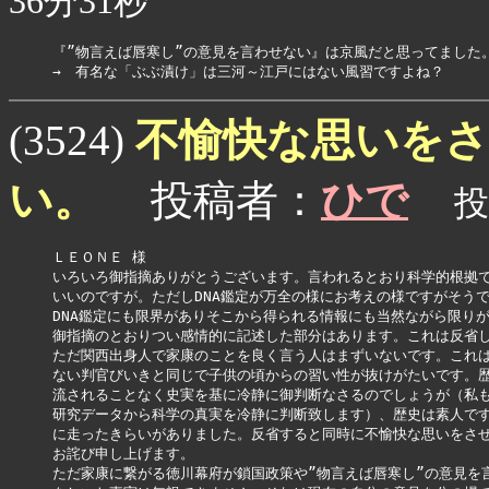
36分31秒
『”物言えば唇寒し”の意見を言わせない』は京風だと思ってました。
→　有名な「ぶぶ漬け」は三河～江戸にはない風習ですよね？
不愉快な思いを
(3524)
い。
投稿者：
ひで
投稿
ＬＥＯＮＥ 様

いろいろ御指摘ありがとうございます。言われるとおり科学的根拠で
いいのですが。ただしDNA鑑定が万全の様にお考えの様ですがそうで
DNA鑑定にも限界がありそこから得られる情報にも当然ながら限りが
御指摘のとおりつい感情的に記述した部分はあります。これは反省し
ただ関西出身人で家康のことを良く言う人はまずいないです。これは
ない判官びいきと同じで子供の頃からの習い性が抜けがたいです。歴
流されることなく史実を基に冷静に御判断なさるのでしょうが（私も
研究データから科学の真実を冷静に判断致します）、歴史は素人です
に走ったきらいがありました。反省すると同時に不愉快な思いをさせ
お詫び申し上げます。

ただ家康に繋がる徳川幕府が鎖国政策や”物言えば唇寒し”の意見を言