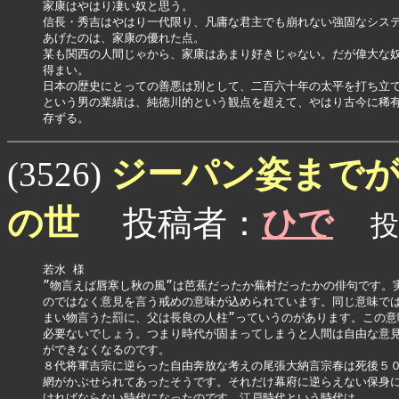
家康はやはり凄い奴と思う。

信長・秀吉はやはり一代限り、凡庸な君主でも崩れない強固なシステ
あげたのは、家康の優れた点。

某も関西の人間じゃから、家康はあまり好きじゃない。だが偉大な奴
得まい。

日本の歴史にとっての善悪は別として、二百六十年の太平を打ち立て
という男の業績は、純徳川的という観点を超えて、やはり古今に稀有
存ずる。
ジーパン姿まで
(3526)
の世
投稿者：
ひで
投稿
若水 様

”物言えば唇寒し秋の風”は芭蕉だったか蕪村だったかの俳句です。実
のではなく意見を言う戒めの意味が込められています。同じ意味では
まい物言うた罰に、父は長良の人柱”っていうのがあります。この意
必要ないでしょう。つまり時代が固まってしまうと人間は自由な意見
ができなくなるのです。

８代将軍吉宗に逆らった自由奔放な考えの尾張大納言宗春は死後５０
網がかぶせられてあったそうです。それだけ幕府に逆らえない保身に
ければならない時代になったのです。江戸時代という時代は。
