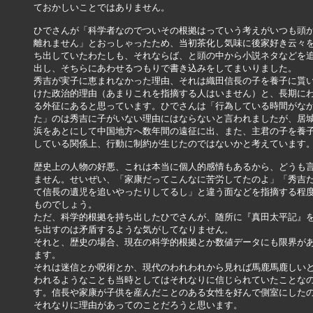
ておかしいことではありません。

ひでさんが「科学者なのでついその根拠はっていう考えがいつも頭か
離れません」とおっしゃったため、当初茶化し気味に後家好き云々を
ち出していたわたしも、それならば、と頭の中から小説ネタなどを追
出し、そちらにあわせるつもりで書き込みをしてまいりました。

秀吉が実子に恵まれなかった理由、それは織田信長の子を養子に貰い
けた政治的理由（あまりこれを指摘する人はいません）と、長期にわ
る外征にあると思っています。ひでさんは「行為している時間がなか
た」のは秀吉に子がいない理由にはならないと言われましたが、居城
浜をあとにして中国地方へ数年間の遠征に出、また、主君の子を養子
している関係上、行動に制約が生じたのではないかと考えています。
歴史上の人物の好悪、これは本当に個人的感情もあるから、どうも言
ません。せいぜい、「家康だってこんなに苦労してたのよ」「秀吉だ
て信長の遺児を追いやったりしてるし」と違う面などを指摘する程度
ものでしょう。

ただ、科学的根拠を持ち出したひでさんが、随所に『真田太平記』を
ち出すのは矛盾するような気がしてなりません。

それと、歴史の場合、現在の科学的根拠とか数値データにも限界があ
ます。

それは迷信とか呪術とか、現代のわれわれから見れば馬鹿馬鹿しいと
われるようなことも当時としてはそれなりに信じられていたことなの
す。信長や家康が子供を産んだことのある女性を好んで側室にしたの
それなりに理由があってのことだろうと思います。
