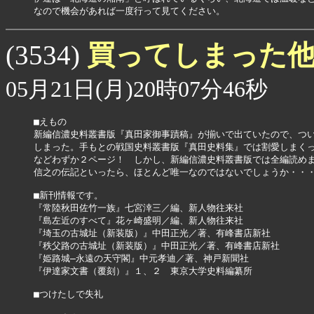
なので機会があれば一度行って見てください。
買ってしまった
(3534)
05月21日(月)20時07分46秒
■えもの

新編信濃史料叢書版『真田家御事蹟稿』が揃いで出ていたので、つい
しまった。手もとの戦国史料叢書版『真田史料集』では割愛しまくっ
などわずか２ページ！　しかし、新編信濃史料叢書版では全編読めま
信之の伝記といったら、ほとんど唯一なのではないでしょうか・・・
■新刊情報です。

『常陸秋田佐竹一族』七宮涬三／編、新人物往来社

『島左近のすべて』花ヶ崎盛明／編、新人物往来社

『埼玉の古城址（新装版）』中田正光／著、有峰書店新社

『秩父路の古城址（新装版）』中田正光／著、有峰書店新社

『姫路城―永遠の天守閣』中元孝迪／著、神戸新聞社

『伊達家文書（覆刻）』１、２　東京大学史料編纂所

■つけたしで失礼
