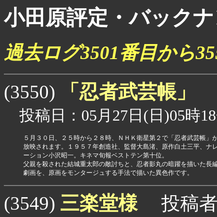
小田原評定・バックナ
過去ログ3501番目から3
「忍者武芸帳」
(3550)
投稿日：05月27日(日)05時18
５月３０日、２５時から２８時、ＮＨＫ衛星第２で「忍者武芸帳」が
放映されます。１９５７年創造社、監督大島渚、原作白土三平、ナレ
ーション小沢昭一。キネマ旬報ベストテン第十位。

父親を殺された結城重太郎の敵討ちと、忍者影丸の暗躍を描いた長編
劇画を、原画をモンタージュする手法で描いた異色作です。
三楽堂様
(3549)
投稿者