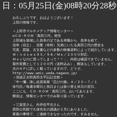
日：05月25日(金)08時20分28秒
お久しぶりです、おはようございます！

上田の情報です。

＜上田市マルチメディア情報センター＞

◎ＣＤ-ＲＯＭ「真田三代」発売

上田城を築城した昌幸の父である幸隆から、昌幸を経て、

信幸（信之）、信繁（幸村）兄弟にいたる真田三代の歴史を

写真、図版、古文書などの多数の映像資料によって紹介しています。
Ｗｉｎｄｏｗｓ９５／９８／Ｍｅ／２０００対応。

Ｍａｃなのに買ってしまって＾＾；、内容は確認できていません。

製作実費として１２００円（送料込み）。郵送もしています。

次のＨＰに詳しく載っていますので、どうぞ。

http://www.umic.ueda.nagano.jp/

＜池波正太郎真田太平記記念館＞

「中一彌」挿し絵原画展『忍びの旗』４／２０～７／１

休刊日／毎週水曜日と祝日または振り替え休日の翌日。

ここにも、ＣＤ-ＲＯＭ「真田三代」おいてあります。

郵送は、情報センターでのみ取り扱っています。

＞三楽堂さん、向井佐平次さん

西部公民館で久保先生の講議が２月にありました。 

家庭の事情で、ご連絡できなかったのです。すみません。
