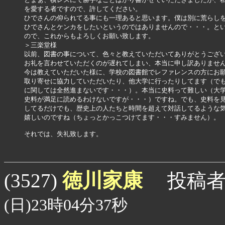
を愛する者ですので、許してください。

ひでさんの仰られてる事にも一理あると思います。僕は別に荒らしを
ひでさんとケンカをしたいというのではありませんので・・・。とい
ので、これからもよろしくお願い致します。

＞三楽堂様

以前、図書の事について、色々と教えていただいてありがとうござい
お礼を言わせていただくのが遅れてしまい、本当に申し訳ありません
今は教えていただいた様に、学校の図書館でレファレンスの方にお願
取り寄せに協力していただいたり、他大学に行ったりしてます（でも
に関しては全然進まないです・・・）。本当に史料って難しい（大学
史料が満足に読めるわけないですが・・・）ですね。でも、史料を見
してるだけでも、歴史上の人たちと時間を超えて対話してるような気
嬉しいのですね（ちょっとかっこつけてます・・・すみません）。

それでは、失礼致します。

徳川家康
(3527)
投稿者
(日)23時04分37秒