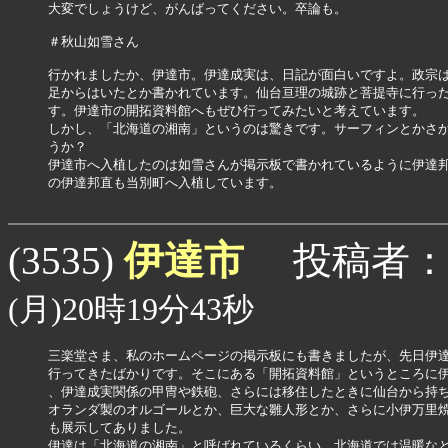
大変でしょうけど、がんばってください。卒論も。

＃秋山如雪さん

行かれましたか、伊達市。伊達成実は、日記が面白いですよ。政宗は
足からはいたとか書かれています。仙台亘理の城跡と菩提寺に行った
す。伊達市の開拓資料館へもぜひ行ってみたいと考えています。

しかし、「北海道の湘南」というのは驚きです。サーフィンとかさか
うか？

伊達市へ入植したのは如雪さんが掲示板で書かれているように伊達邦
の伊達邦直も当別町へ入植しています。

伊達市
(3535)
投稿者
(月)20時19分43秒
三楽堂さま、私のホームページの掲示板にも書きましたが、先日伊達
行ってきたばかりです。そこにある「開拓資料館」というところに伊
、伊達成実関係の甲冑や鉄砲、さらには移住したときに仙台から持ち
オランダ製のオルゴールとか、巨大な雛人形とか、さらに小伊万里焼
も展示してありました。

伊達は「北海道の湘南」と呼ばれているくらい、北海道では温暖なと