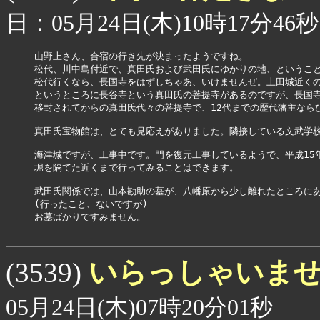
日：05月24日(木)10時17分46秒
山野上さん、合宿の行き先が決まったようですね。

松代、川中島付近で、真田氏および武田氏にゆかりの地、ということ
松代行くなら、長国寺をはずしちゃあ、いけませんぜ。上田城近くの
というところに長谷寺という真田氏の菩提寺があるのですが、長国寺
移封されてからの真田氏代々の菩提寺で、12代までの歴代藩主ならび
真田氏宝物館は、とても見応えがありました。隣接している文武学校
海津城ですが、工事中です。門を復元工事しているようで、平成15年
堀を隔てた近くまで行ってみることはできます。

武田氏関係では、山本勘助の墓が、八幡原から少し離れたところにあ
(行ったこと、ないですが)

お墓ばかりですみません。

いらっしゃいま
(3539)
05月24日(木)07時20分01秒