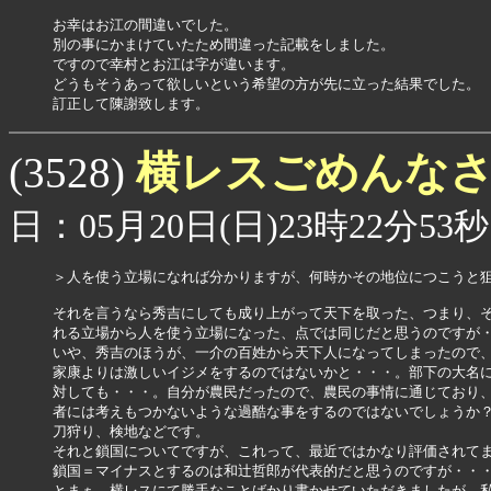
お幸はお江の間違いでした。

別の事にかまけていたため間違った記載をしました。

ですので幸村とお江は字が違います。

どうもそうあって欲しいという希望の方が先に立った結果でした。

訂正して陳謝致します。
横レスごめんな
(3528)
日：05月20日(日)23時22分53秒
＞人を使う立場になれば分かりますが、何時かその地位につこうと狙
それを言うなら秀吉にしても成り上がって天下を取った、つまり、そ
れる立場から人を使う立場になった、点では同じだと思うのですが・
いや、秀吉のほうが、一介の百姓から天下人になってしまったので、
家康よりは激しいイジメをするのではないかと・・・。部下の大名に
対しても・・・。自分が農民だったので、農民の事情に通じており、
者には考えもつかないような過酷な事をするのではないでしょうか？
刀狩り、検地などです。

それと鎖国についてですが、これって、最近ではかなり評価されてま
鎖国＝マイナスとするのは和辻哲郎が代表的だと思うのですが・・・
とまぁ、横レスにて勝手なことばかり書かせていただきましたが、私