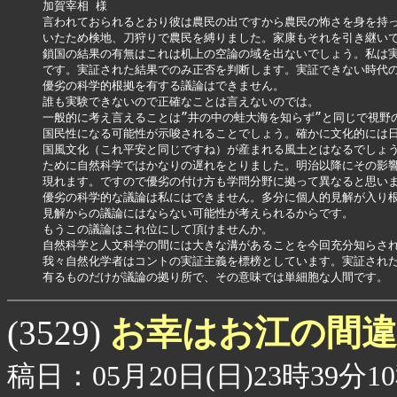
加賀宰相 様

言われておられるとおり彼は農民の出ですから農民の怖さを身を持っ
いたため検地、刀狩りで農民を縛りました。家康もそれを引き継いで
鎖国の結果の有無はこれは机上の空論の域を出ないでしょう。私は実
です。実証された結果でのみ正否を判断します。実証できない時代の
優劣の科学的根拠を有する議論はできません。

誰も実験できないので正確なことは言えないのでは。

一般的に考え言えることは”井の中の蛙大海を知らず”と同じで視野の
国民性になる可能性が示唆されることでしょう。確かに文化的には日
国風文化（これ平安と同じですね）が産まれる風土とはなるでしょう
ために自然科学ではかなりの遅れをとりました。明治以降にその影響
現れます。ですので優劣の付け方も学問分野に拠って異なると思いま
優劣の科学的な議論は私にはできません。多分に個人的見解が入り根
見解からの議論にはならない可能性が考えられるからです。

もうこの議論はこれ位にして頂けませんか。

自然科学と人文科学の間には大きな溝があることを今回充分知らされ
我々自然化学者はコントの実証主義を標榜としています。実証された
有るものだけが議論の拠り所で、その意味では単細胞な人間です。
お幸はお江の間
(3529)
稿日：05月20日(日)23時39分1