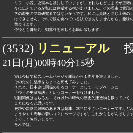
リフ、小説、史実本を基にしていますが、それらもどこまでが正確に
今に伝えているか私には判断する術がありません。その理由は貴殿の
学の歴史のプロ研究者ではないからです。私には貴殿と同じ土俵の上
はできません。それで飯を食べている訳ではありませんから。趣味の
留まります。

今後とも御批判、御批評を宜しくお願い致します。
リニューアル
(3532)
投
21日(月)00時40分15秒
実は今日で私のホームページが開設から１周年を迎えました。

そのために壁紙をちょっと変えてみました。

それと、日本史に関係のあるコーナーとしてトップページに

「今月の史跡探訪」というコーナーを設けました。

戦国関係はもちろん、それ以外の時代の歴史的建造物も扱っていく

ことになると思います。

史跡や建物に興味のある方は是非。本当に小さいコーナーですけどね
ようやく１周年の若い（？）ページですが、これからもがんばります
よろしくお願いします。

それでは。