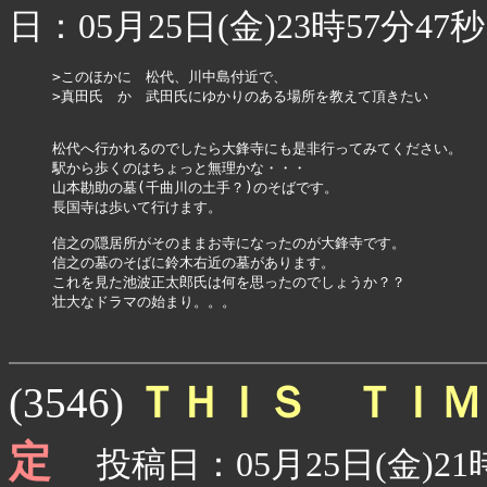
日：05月25日(金)23時57分47秒
>このほかに　松代、川中島付近で、

>真田氏　か　武田氏にゆかりのある場所を教えて頂きたい

松代へ行かれるのでしたら大鋒寺にも是非行ってみてください。

駅から歩くのはちょっと無理かな・・・

山本勘助の墓(千曲川の土手？)のそばです。

長国寺は歩いて行けます。

信之の隠居所がそのままお寺になったのが大鋒寺です。

信之の墓のそばに鈴木右近の墓があります。

これを見た池波正太郎氏は何を思ったのでしょうか？？

壮大なドラマの始まり。。。

ＴＨＩＳ ＴＩ
(3546)
定
投稿日：05月25日(金)21時