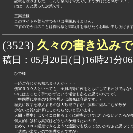
記載を読みました。こんな指摘は今更でしょうがはたと気がついて

ははーんと思った次第です。

三楽堂様　

このサイトを荒らすつもりは毛頭ありません。

ですので今回のことは御容赦と御勘弁を賜りたくお願い申しあげま
久々の書き込み
(3523)
稿日：05月20日(日)16時21分0
ひで様

一応ご存じかも知れませんが・・・

側室３００人といっても、全員均等に夜をともにしてるわけではない
中にはまったく手つかずという場合もあると思うのですが。

（中国歴代皇帝の後宮を思えば想像は容易です。）

歴史に数字を導入するのは大歓迎ですが、演算に組みこむ変数が

少ないと雑な計算にしかならないと思います。

人間（歴史）はサイコロ振るように確率だけでは行かないところが多
個人的には私も真実はどうなのか知りたいので、

せめてＤＮＡ鑑定できるような遺髪でも残ってないかなぁと思ってま
（遺体が出ないので無理なんですが）
