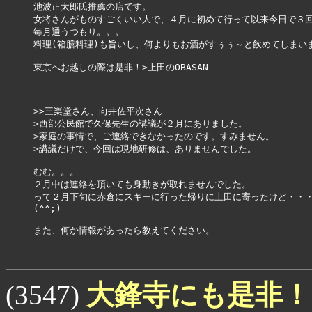
池波正太郎氏推薦の店です。

女将さんがものすごくいい人で、４月に初めて行って以来今日で３回
毎月通うつもり。。。

料理(箱膳料理)も旨いし、何よりもお酒がすぅぅ～と飲めてしまいま
東京へお越しの際は是非！>上田のOBASAN

>>三楽堂さん、向井佐平次さん

>西部公民館で久保先生の講議が２月にありました。 

>家庭の事情で、ご連絡できなかったのです。すみません。

>講議だけで、今回は現地研修は、ありませんでした。

むむ。。。

２月中は連絡を頂いても身動きが取れませんでした。

って２月下旬に赤倉にスキーに行った帰りに上田に寄ったけど・・・
(^^;)

また、何か情報があったら教えてください。

大鋒寺にも是非
(3547)