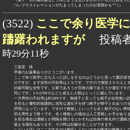
ここで余り医学
(3522)
躊躇われますが
投稿
時29分11秒
三楽堂　様

早速のお返事ありがとうございます。

ここで余り医学に立ち入った話しをするのはどうかと思って書詳述す
のですが、まず女性の不妊率は１％です。ですので側室３００人とす
妊娠可能な女性です。公家であろうが百姓の娘であろうが遺伝ですの
同じです。1％が50％などと成ると人類はとっくに滅んでいます。

一方男性の不妊率は約10%です。無精子と言っても精子が全然無い訳で
を切ると優性的保護的に劣性な遺伝子を持つ精子が卵子と出会うのを
摂理になっています。ですので種無しといっても全く精子のない男性か
切る男性まで様々です。全く種無しの場合は人工受精しか手がありませ
を切る場合は濃縮とか間隔を開けるとかすれば自身の睾丸内で濃縮され
超える場合もあります。その時は妊娠せることができます。

こういう話しはここでするのは相応しくないですが医学の根拠として