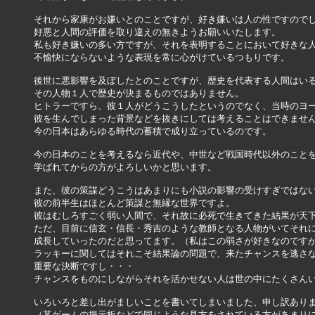
それから家康がお嫌いとのことですが、好き嫌いは人の性ですのでし
好悪と人間の評価を取り違えの無きようお願いいたします。

私も好き嫌いの多い方ですが、それを表明することにおいて好きな人
不愉快にならないような表現を常に心がけているつもりです。

後世に悪影響を及ぼしたとのことですが、歴史を代表する人間はいる
その人物１人で歴史が決まるものではありません。

ヒトラーですら、彼１人がどうこうしたというのでなく、当時のヨー
彼を生んでしまった背景などを抜きにしては考えることはできません
今の日本はあらゆる時代の蓄積で成り立っているのです。

今の日本のことを考えるなら近代や、中世など戦国時代以外のことを
学ばれてからの方がよろしいかと思います。

また、彼の策謀どうこうはあまりにも小説の影響の受けすぎではない
彼の前半生はほとんど策謀と無縁な世界ですよ。

彼はむしろすごく弱い人間で、それ故に必死で生きてきた結果が天下
ただ、目前に信玄・信長・秀吉のような教師となる人物がいてそれに
成長していったのだと思ってます。（私はこの弱さが好きなのですが
ラッキーに関してはそれこそ結果論の問題で、来たチャンスを逃さな
重要な決断ですし・・・

チャンスをものにしながらそれを活かせない人は世の中にたくさんい
いろいろと差し出がましいことを書いてしまいました、申し訳ありません
（某ゲームの掲示板などで同じような見方をされている方があまりに