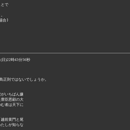
とで

。

合)

日)22時43分56秒
島正則ではないでしょうか。

がいちばん嫌

豊臣恩顧の大

む者は天下に

越前黄門と尾

たしが知らな
