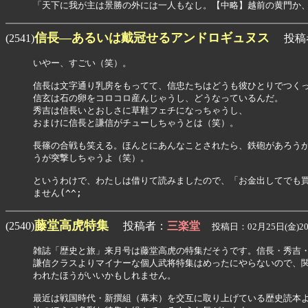
信長―あるいは戴冠せるアンドロギュヌス
(2541)
投稿
いやー、すごい（笑）。

信長は文字通り乳房をもってて、信忠たちはどうも彼ひとりでつくっ
信玄は石の卵をコロコロ産んじゃうし、どうなっているんだ。

秀吉は信長いとおしさに草鞋フェチになっちゃうし、

おまけに信長と謙信がチューしちゃうとは（笑）。

長篠の合戦も笑える。ほんとにあんなことされたら、鉄砲があろうが
うが突撃しちゃうよ（笑）。

というわけで、わたしは借りて読みましたので、「お金出してでも買
ません(^^;
藤堂高虎特集
(2540)
投稿者：
三楽堂
投稿日：02月25日(金)20
雑誌「歴史と旅」来月号は藤堂高虎の特集だそうです。信長・秀吉・
謙信クラスよりマイナーな個人武将特集はめったにやらないので、関
われたほうがいいかもしれません。

最近は戦国時代・新撰組（幕末）を交互に取り上げている歴史読本よ