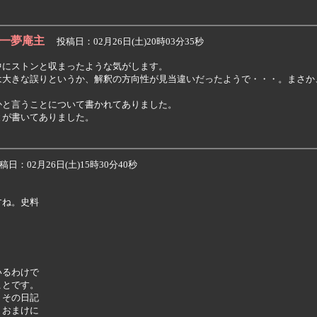
一夢庵主
投稿日：02月26日(土)20時03分35秒
にストンと収まったような気がします。

大きな誤りというか、解釈の方向性が見当違いだったようで・・・。まさか、
と言うことについて書かれてありました。

が書いてありました。

日：02月26日(土)15時30分40秒
ね。史料

るわけで

とです。

その日記

おまけに
