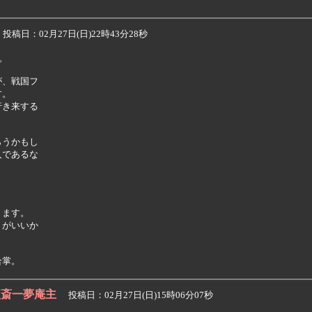
投稿日：02月27日(日)22時43分28秒


、戦国フ

。

き来する

うかもし

であるな

ます。

がいいか

便斎一夢庵主
投稿日：02月27日(日)15時06分07秒