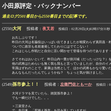
小田原評定・バックナンバー
過去ログ2501番目から2550番目までの記事です。
大河
(2550)
投稿者：
夜叉若
投稿日：02月29日(火)02時37分31秒
お久しぶりです！

昨日の大河は名脇役はいっぱい出てきましたが相変わらず真田昌・村
ついでに政宗も名前連発してたわりにはでてこない！

これはじらし作戦だと自分に言い聞かせて登場を待つのであります・
さてそれはおいといて、昨日山内一豊が掛川城（だったっけな？）を
他の武将はためらいも無く我も我もと言っていましたが、自分のイメ
常識はずれのことで、家康は当然として、ほかの武将もかなり驚いた
孫市参上！！
(2549)
投稿者：
左衛門佐ともーか
投稿日：02月
大河ドラマを見ていたら、雑賀孫市参上！

でも一瞬だけでした。。。

＞三楽堂さん

で、先日来、「尻啖え孫市」を読み返していますが、
