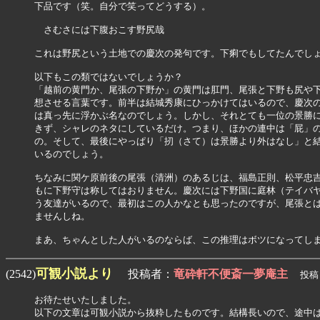
下品です（笑。自分で笑ってどうする）。

　さむさには下腹おこす野尻哉

これは野尻という土地での慶次の発句です。下痢でもしてたんでしょ
以下もこの類ではないでしょうか？

「越前の黄門か、尾張の下野か」の黄門は肛門、尾張と下野も尻や下
想させる言葉です。前半は結城秀康にひっかけてはいるので、慶次の
は真っ先に浮かぶ名なのでしょう。しかし、それとても一位の景勝に
きず、シャレのネタにしているだけ。つまり、ほかの連中は「屁」の
の。そして、最後にやっぱり「扨（さて）は景勝より外はなし」と結
いるのでしょう。

ちなみに関ケ原前後の尾張（清洲）のあるじは、福島正則、松平忠吉
もに下野守は称してはおりません。慶次には下野国に庭林（テイバヤ
う友達がいるので、最初はこの人かなとも思ったのですが、尾張とは
ませんしね。

可観小説より
(2542)
投稿者：
竜砕軒不便斎一夢庵主
投稿日：
お待たせいたしました。

以下の文章は可観小説から抜粋したものです。結構長いので、途中は