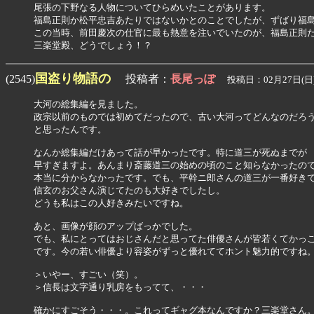
尾張の下野なる人物についてひらめいたことがあります。

福島正則か松平忠吉あたりではないかとのことでしたが、ずばり福島
この当時、前田慶次の仕官に最も熱意を注いでいたのが、福島正則だ
三楽堂殿、どうでしょう！？
国盗り物語の
(2545)
投稿者：
長尾っぽ
投稿日：02月27日(日)
大河の総集編を見ました。

政宗以前のものでは初めてだったので、古い大河ってどんなのだろう
と思ったんです。

なんか総集編だけあって話が早かったです。特に道三が死ぬまでが

早すぎますよ。あんまり斎藤道三の始めの頃のこと知らなかったので
本当に分からなかったです。でも、平幹ニ郎さんの道三が一番好きで
信玄のお父さん演じてたのも大好きでしたし。

どうも私はこの人好きみたいですね。

あと、画像が顔のアップばっかでした。

でも、私にとってはおじさんだと思ってた俳優さんが皆若くてかっこ
です。今の若い俳優より容姿がずっと優れててホント魅力的ですね。
＞いやー、すごい（笑）。

＞信長は文字通り乳房をもってて、・・・

確かにすごそう・・・。これってギャグ本なんですか？三楽堂さん。