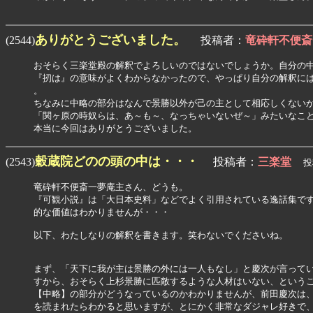
ありがとうございました。
(2544)
投稿者：
竜砕軒不便斎
おそらく三楽堂殿の解釈でよろしいのではないでしょうか。自分の中
『扨は』の意味がよくわからなかったので、やっぱり自分の解釈には
。

ちなみに中略の部分はなんで景勝以外が己の主として相応しくないか
「関ヶ原の時奴らは、あ～も～、なっちゃいないぜ～」みたいなこと
本当に今回はありがとうございました。
穀蔵院どのの頭の中は・・・
(2543)
投稿者：
三楽堂
投稿
竜砕軒不便斎一夢庵主さん、どうも。

『可観小説』は「大日本史料」などでよく引用されている逸話集です
的な価値はわかりませんが・・・

以下、わたしなりの解釈を書きます。笑わないでくださいね。

まず、「天下に我が主は景勝の外には一人もなし」と慶次が言ってい
すから、おそらく上杉景勝に匹敵するような人材はいない、というこ
【中略】の部分がどうなっているのかわかりませんが、前田慶次は、
を読まれたらわかると思いますが、とにかく非常なダジャレ好きで、