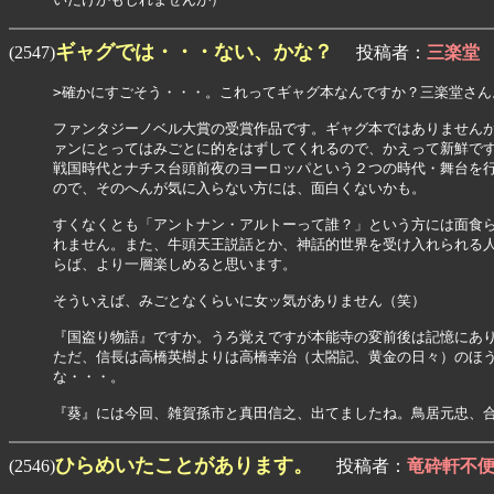
ギャグでは・・・ない、かな？
(2547)
投稿者：
三楽堂
>確かにすごそう・・・。これってギャグ本なんですか？三楽堂さん。
ファンタジーノベル大賞の受賞作品です。ギャグ本ではありませんが
ァンにとってはみごとに的をはずしてくれるので、かえって新鮮です
戦国時代とナチス台頭前夜のヨーロッパという２つの時代・舞台を行
ので、そのへんが気に入らない方には、面白くないかも。

すくなくとも「アントナン・アルトーって誰？」という方には面食ら
れません。また、牛頭天王説話とか、神話的世界を受け入れられる人
らば、より一層楽しめると思います。

そういえば、みごとなくらいに女ッ気がありません（笑）

『国盗り物語』ですか。うろ覚えですが本能寺の変前後は記憶にあり
ただ、信長は高橋英樹よりは高橋幸治（太閤記、黄金の日々）のほう
な・・・。

ひらめいたことがあります。
(2546)
投稿者：
竜砕軒不