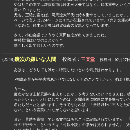
やはりこの本では雑賀孫市は鈴木三太夫ではなく、鈴木重秀というこ
書いていました。

尤も、正確に言えば、司馬遼太郎氏は鈴木重幸としていましたが。。
ページで言えば324ページにそれが記載されています。(角川文庫の場
ちなみに、鈴木三太夫は雑賀孫市の父親となっています。

さて、小山会議でようやく真田信之が出てきましたね。

幸村登場はいつのことか？？

華々しく出て欲しいものです。
慶次の嫌いな人間
(2548)
投稿者：
三楽堂
投稿日：02月27日(
あはは、どうしても誰かに特定したいという気持はわかります。

>福島正則か松平忠吉あたりではないかとのことでしたが、ずばり福
うーん。

慶次がなぜ上杉景勝を主人としたか、を考えないといけませんね。彼
ったというか、バカにしてたのは、太閤没後に家康に尾を振っていた
名たちだったと思います。そうでなければ、「景勝以外に主人とたの
ない」という言葉につながらないと思います。

また、景勝を賞揚している文句はあちこちに記録されていますが、「
張の下野云々」というのは『可観小説』のほかは見られません。（わ