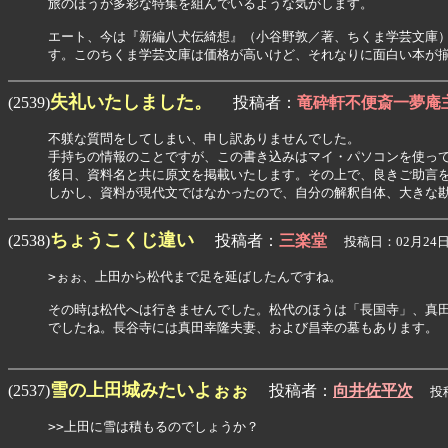
旅のほうが多彩な特集を組んでいるような気がします。

エート、今は『新編八犬伝綺想』（小谷野敦／著、ちくま学芸文庫）
失礼いたしました。
(2539)
投稿者：
竜砕軒不便斎一夢庵
不躾な質問をしてしまい、申し訳ありませんでした。

手持ちの情報のことですが、この書き込みはマイ・パソコンを使って
後日、資料名と共に原文を掲載いたします。その上で、良きご助言を
しかし、資料が現代文ではなかったので、自分の解釈自体、大きな
ちょうこくじ違い
(2538)
投稿者：
三楽堂
投稿日：02月24日(
>ぉぉ、上田から松代まで足を延ばしたんですね。

その時は松代へは行きませんでした。松代のほうは「長国寺」、真田
でしたね。長谷寺には真田幸隆夫妻、および昌幸の墓もあります。

雪の上田城みたいよぉぉ
(2537)
投稿者：
向井佐平次
投稿日
>>上田に雪は積もるのでしょうか？
