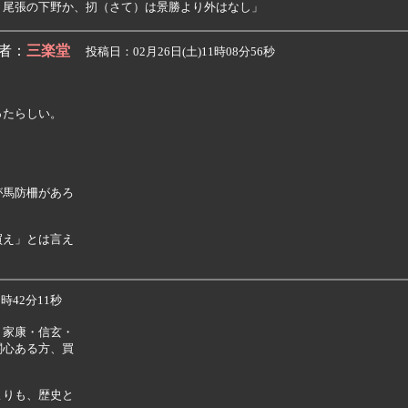
者：
三楽堂
投稿日：02月26日(土)11時08分56秒
たらしい。

馬防柵があろ

え」とは言え

時42分11秒
家康・信玄・

心ある方、買

りも、歴史と
