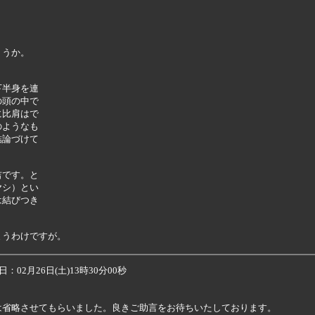
うか。

半身を連

頭の中で

比肩はで

ようなも

論づけて

です。と

シ）とい

結びつき

02月26日(土)13時30分00秒
省略させてもらいました。良きご助言をお待ちいたしております。
