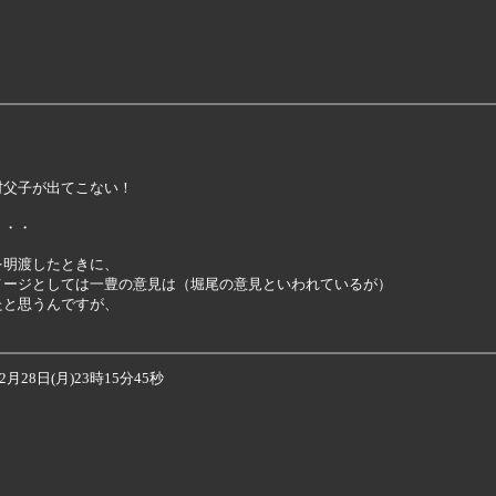
父子が出てこない！

・・

明渡したときに、

ージとしては一豊の意見は（堀尾の意見といわれているが）

と思うんですが、

28日(月)23時15分45秒