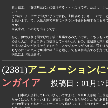
真田信之、「葵徳川三代」に登場する・・・ようです。ただし、小山
い？

そのかわり、昌幸は出ないようですね。上田攻めはテキトーにすっと
と思います。で、大坂の陣で幸村にベテラン俳優を起用するつもりで
うか。

立花宗茂。この方も出そうです。

あと、伊達政宗は関ケ原終了後に登場するみたいです。こちらもレギ
めませんが、チョコチョコ登場してもらいたいもの。渡辺謙と津川雅
たるつきあいがあるそうですから、スケジュールがあえば、否やはな
ちなみにこの２人は角川映画『天と地と』でも当初共演する予定でし
病気により実現せず。
アニメーション
(2381)
ンガイア
投稿日：01月17日(
　　日本の人形劇ってレベルひくいですよね。ＮＨＫ人形劇「三国志
たかくはないとおもいます。史実とも原作ともちがうところがあるし
カの弟子ですぐれたアニメーションを作成してはいるのですが、人形