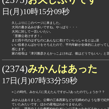
日(月)10時15分09秒
久しぶりにこのページに来ました。

大河の書き込みが多いですね。やっぱり・・・

大河に対して一言いいたい。

「景勝公老けすぎ！」

まだ四十代のはずなのにあんなに老けていらっしゃるとは…涙

いい役者さんばかりをそろえたので、平均年齢が全体的に上がってし
感じます。

家の祖母は「津川雅彦さえかっこよければ、後はどうでもいい」と言
みかんはあった
(2374)
17日(月)07時33分59秒
>この時代、みかん(に見えたんですが…)あったのでしょうか？？

みかんはありました。公卿の三条西家などが元締めのような形で紀州
ていたみたいです。ほかの産地はわかりませんが。

ただし、現在のような色鮮やかなオレンジであったかどうか・・・？