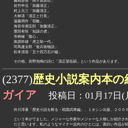
霧島那智「関ヶ原異伝」

佐竹申伍「加藤清正」

村上元三「加藤清正」

大林清「清正と行長」

遠藤周作「宿敵」

海音寺潮五郎「加藤清正」

豊田有恒「知謀の虎」

寺林峻「腹心」

南原幹雄「虎之助一代」

司馬遼太郎「覚兵衛物語」

松本清張「五十四万石の嘘」

その他、岩野泡鳴の詩に「清正望岳賦」という作品があります。
歴史小説案内本の
(2377)
ガイア
投稿日：01月17日(月
外川淳著「歴史小説を斬る・戦国武将編」、ミオシン出版、２０００
という本がでました。メジャーな作家やメジャーな人物しか紹介され
だと思います。私のようなマイナー志向のひとには、面白い作品が紹