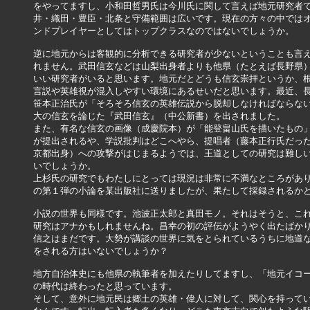
をやってますし、小和田哲男氏は今川氏に関して言えば地元研究者で
井・織田・豊臣・北条と守備範囲は広いです。現在の方々の中ではオ
ンドプレイヤーとしてはトップクラスなのではないでしょうか。

逆に地元からは客観的に分析できる研究者が少ないということも言え
れません。武田信玄などは山梨出身者よりも他県（たとえば長野県）
いい研究者がいると思います。地元だとどうも信玄崇拝というか、根
言説や英雄視が混入しやすい環境にあるせいだと思います。最近、長
笹本正治氏が「そろそろ信玄の英雄伝説から脱却しなければならない
大の信玄を論じた『武田信玄』（中公新書）を出されました。

また、有名な信玄の画像（成慶院本）が「能登畠山氏を描いたもの」
が提出されるや、学説批判はどこへやら、提唱者（藤本正行氏だった
京都出身）への攻撃がはじまるようでは、王道としての研究は難しい
いでしょうか。

上杉氏の研究でもわたしにとっては現況は非常に不満なところがあり
の第１弾の小論を某出版社に送りましたが、果たして採録されるかどう
小説の世界も同様です。池波正太郎と真田モノ。それはそうと、これ
研究はアナかもしれませんね。昌幸の初の評伝がようやく出たばかり
信之はまだです。大勢が講談の世界に気をとられているうちに地道な
をされる方はいないでしょうか？

地方自治体史にも他県の執筆者を加えたりしてますし、「地元イコー
の時代は終わったと思っています。

そして、意外に地元民は郷土の英雄・偉人に対して、関心を持ってい