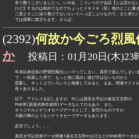
有り難うございましたっ。いやあ、こういうので会話【とは言わない
けど】するのは初めてなのでちょっとドキドキ（笑）他のとこに書き
二度とそこに辿り着けてないというへっぽこぶりなので。また来たい
では授業に旅立ちます。さらば。
何故か今ごろ烈風
(2392)
か
投稿日：01月20日(木)23時
年末以来信長の野望烈風伝にハマってしまい、真田で遊んでしまいま
で、一段落した所で、もっと他に面白い遊び方はないものかと

思案し、ネット上でいろいろと検索してみると、まあ、関連サイトが
色々ありました。

以下、アドレスを記しますが、中には真田太平記の壷谷又五郎の

PUK用(新規武将作成用)データなんてのもあり、また、

オリジナルシナリオセーブデータとして、架空のものですが、

大阪の陣のようなシナリオセーブデータもあります。

必見でしょう。。。

真田太平記武将データ関連(壷谷又五郎やお江などのPUK用データがあ