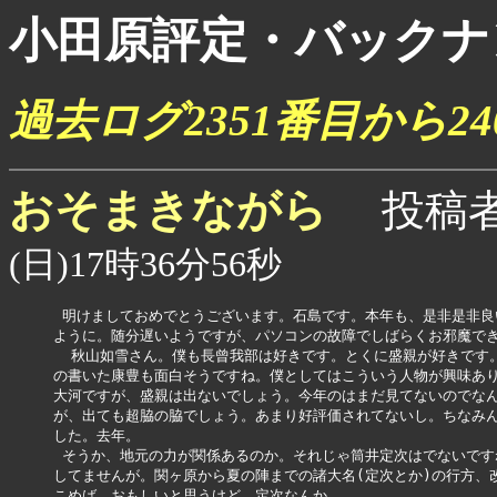
小田原評定・バックナ
過去ログ2351番目から2
おそまきながら
投稿
(日)17時36分56秒
 明けましておめでとうございます。石島です。本年も、是非是非良
ように。随分遅いようですが、パソコンの故障でしばらくお邪魔でき
  秋山如雪さん。僕も長曾我部は好きです。とくに盛親が好きです。
の書いた康豊も面白そうですね。僕としてはこういう人物が興味あり
大河ですが、盛親は出ないでしょう。今年のはまだ見てないのでなん
が、出ても超脇の脇でしょう。あまり好評価されてないし。ちなみん
した。去年。

 そうか、地元の力が関係あるのか。それじゃ筒井定次はでないです
してませんが。関ヶ原から夏の陣までの諸大名(定次とか)の行方、改
こめば、おもしいと思うけど。定次なんか。