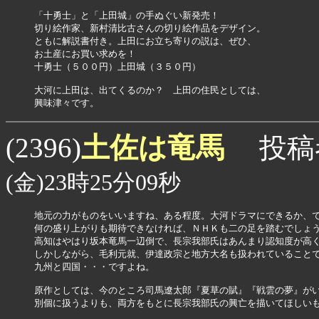
「十勇士」と「上田城」の手ぬぐい新発売！

切り絵作家、新村清比古さんの切り絵作品をデザイン。

ともに解説書付き。上田にお立ち寄りの説は、ぜひ、

お土産にお買い求めを！ 

十勇士（５００円）上田城（３５０円）

大河に上田は、出てくるのか？　上田の住民としては、

土佐は竜馬
(2396)
投稿
(金)23時25分09秒
地元の力がものをいいますね、ある程度。大河ドラマにできるか、で
何の盛り上がりも期待できなければ、ＮＨＫも二の足を踏むでしょう
高知はやはり坂本竜馬一辺倒で、長宗我部氏はあんまり認知度が高く
しかしながら、毛利元就、伊達政宗と地方大名も扱われていることで
九州と四国・・・ですよね。

原作としては、今のところ司馬遼太郎『夏草の賦』『戦雲の夢』がい