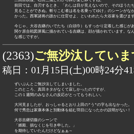
前回では、自刃するとき、「わしは目が見えないので、そのほうたち
見ることができぬ。斬りこむ者は名を名乗ってゆけ」のシーンがなか
かった。西軍諸将の誰かに仕官せよ、といわれたら大谷家を選びます
今じゃ、大谷吉継のいでたち（白頭巾）もすっかり定着した感じがあ
関ケ原合戦図屏風に描かれている吉継は、顔が描かれています。なん
な感じですが。
ご無沙汰してい
(2363)
稿日：01月15日(土)00時24分4
ずいぶんとご無沙汰してしまいました。

このところ、真田ネタがなくて寂しかったのですが、

この１週間のみなさんの反応がとってもうれしい。

大河見ましたが、おっしゃるとおり上田の"う"の字も出なかった。

何で秀忠は家康本体と別動体を組む羽目になったかの説明がない！

大谷吉継切腹のシーンで

「婿殿、損なくじを引き申した。」

を期待していたんだけどなぁぁ～
