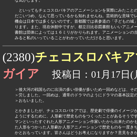
な気がします。

　といってもチェコスロバキアのアニメーションを実際にみたことの
だこいつめ、なんて思っているかも知れませんね。芸術的な意味でレ
機会は日本では多くないのです。首都圏では表参道の「子どもの城」
ります。また、現在休館中ですが、都立日比谷図書館もいいアニメー
書館は団体によっては１６ミリがかりられます。アニメーションの古
みると私のいっていることがわかっていただけると思います。
チェコスロバキ
(2380)
ガイア
投稿日：01月17日(月
＞後大河の戦国ものに出演の多い俳優が多いため一回めなどは、その
＞労しました。一回めは、通常のドラマのようにドラマの基本設定の
＞おもいました。

とかきましたが、チェコスロバキアでは、歴史劇で俳優のイメージが
ようにするために、人形劇で歴史ものをつくったことがあるそうです
マンといったすぐれた人形アニメーション作家いたから出来たのかも
た人形をつかった人形劇か人形アニメーションで歴史ものを一度きち
かとおもっています。皆さんはどうお考えになりますか？意見をき