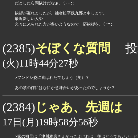
だとしたら間抜けだなぁ。(--;;

挨拶が遅れましたが、拙者松平残九郎と申します。

最近新しい人や

久々に来られた方が多いようなので一応挨拶を。(^^;;

そぼくな質問
(2385)
投
(火)11時44分27秒
>フンドシ姿に喜ばれたでしょう（笑）？

あの紫の褌にはなにか意味合いがあったのでしょうか？
じゃあ、先週は
(2384)
17日(月)19時58分56秒
>家の祖母は「津川雅彦さえかっこよければ、後はどうでもいい」と言