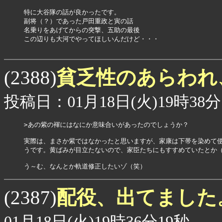
特に大谷隊の話が良かったです。

副将（？）であった戸田重政と寅の話

名乗りをあげてからの突撃、五助の最後

この辺りも大河でやってほしいんだけど・・・

貧乏性のあらわれ
(2388)
投稿日：01月18日(火)19時38分
>あの紫の褌にはなにか意味合いがあったのでしょうか？

実際は、まさか紫ではなかったと思いますが、家康は下帯を染めて使
うです。黄ばみが目立たないので、家臣たちにもすすめていたとか（
う～む、なんとか軌道修正したいゾ（笑）
配役、出てました
(2387)
01月18日(火)19時36分19秒