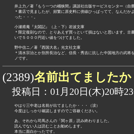
井上力／著『もう一つの桶狭間』講談社出版サービスセンター（自費
＊書店で見ましたが、頻繁に原史料に傍線ひっぱってて、なんだかよ
った・・・。

小瀬甫庵『太閤記』（上・下）岩波文庫

＊限定復刻なので、とりあえず買っといて損はないと思います。古書
いで５０００円近い値をつけてました。

野中信ニ／著『西国大名』光文社文庫

＊清水宗治とか別所長治など、信長・秀吉に抗した中国地方の武将を
ノです。
名前出てましたか
(2389)
投稿日：01月20日(木)20時23
やはり三中老は名前が出てましたか・・・（涙）

今度はしっかり確認しますのでご容赦ください。

あ、それから司馬さんの「関ヶ原」読み終わりました。

読んでない人は読むことお勧めします。

本当に面白かったです。
