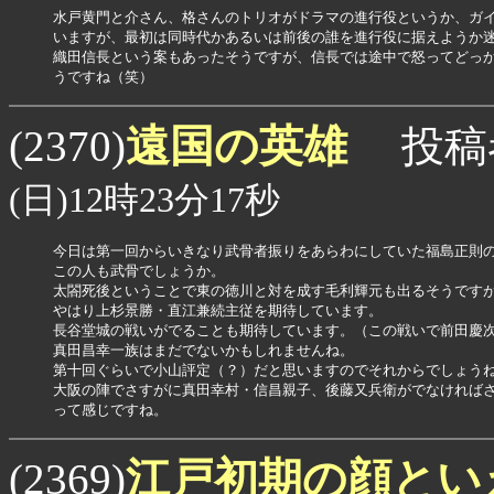
水戸黄門と介さん、格さんのトリオがドラマの進行役というか、ガイ
いますが、最初は同時代かあるいは前後の誰を進行役に据えようか迷
織田信長という案もあったそうですが、信長では途中で怒ってどっか
遠国の英雄
(2370)
投稿
(日)12時23分17秒
今日は第一回からいきなり武骨者振りをあらわにしていた福島正則の
この人も武骨でしょうか。

太閤死後ということで東の徳川と対を成す毛利輝元も出るそうですが
やはり上杉景勝・直江兼続主従を期待しています。

長谷堂城の戦いがでることも期待しています。（この戦いで前田慶次
真田昌幸一族はまだでないかもしれませんね。

第十回ぐらいで小山評定（？）だと思いますのでそれからでしょうね
大阪の陣でさすがに真田幸村・信昌親子、後藤又兵衛がでなければさす
江戸初期の顔とい
(2369)