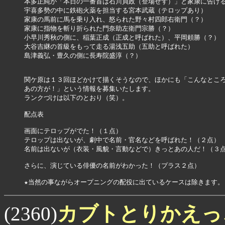
本多正純が「本日の一番首は石川貞政（登場せず）」と家康に告げる
宇喜多勢の中に鉄砲火薬を担当する宮本武蔵（テロップあり）

家康の馬前に馬を乗り入れ、怒られた野々村四郎右衛門（？）

家康に指物を斬り折られた門奈助左衛門宗勝（？）

小早川秀秋の側に、稲葉正成（正成と呼ばれた）、平岡頼勝（？）

大谷吉継の首級をもって走る湯浅五助（五助と呼ばれた）

島津義弘・豊久の側に長寿院盛淳（？）

関ケ原は１３回ほどかけて描くそうなので、ほかにも「こんなところ
あの方が！」という情報を募集いたします。

ランクづけは以下のとおり（笑）。

配点表

画面にテロップがでた！（１点）

テロップは出ないが、劇中で名前・官名などを呼ばれた！（２点）

名前は出ないが（衣装・風貌・言動などで）きっとあの人だ！（３点
さらに、演じている俳優の名前がわかった！（プラス２点）

カブトとりかえ
(2360)