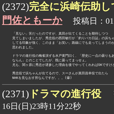
完全に浜崎伝助し
(2372)
門佐ともーか
投稿日：01月
「見ない」筈だったのですが、真田が出てくることを期待しつつ

見てしまいましたが、秀忠役の西田敏行が「釣りバカ日誌」の浜ちゃ
してる印象が強く、このまま「お笑い」路線にでも走ってしまうのか
思われました。

ドラマの進行役の梅雀演ずる水戸黄門曰く、「歴史に一点の曇りもあ
ならん」とのことでしたが、既に曇ってまっせぇ。

尤も、関ヶ原に秀忠が遅参した理由を後でやってくれればOKですけど
秀忠役で浜ちゃんが出てるので、スーさんが真田昌幸役で出たら

NHKを見なおす所なんですが。。。(爆)
ドラマの進行役
(2371)
16日(日)23時11分22秒