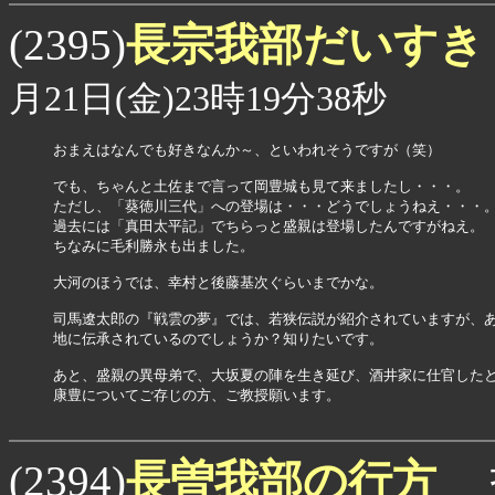
長宗我部だいすき
(2395)
月21日(金)23時19分38秒
おまえはなんでも好きなんか～、といわれそうですが（笑）

でも、ちゃんと土佐まで言って岡豊城も見て来ましたし・・・。

ただし、「葵徳川三代」への登場は・・・どうでしょうねえ・・・。
過去には「真田太平記」でちらっと盛親は登場したんですがねえ。

ちなみに毛利勝永も出ました。

大河のほうでは、幸村と後藤基次ぐらいまでかな。

司馬遼太郎の『戦雲の夢』では、若狭伝説が紹介されていますが、あ
地に伝承されているのでしょうか？知りたいです。

あと、盛親の異母弟で、大坂夏の陣を生き延び、酒井家に仕官したと
康豊についてご存じの方、ご教授願います。

長曽我部の行方
(2394)