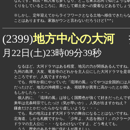
なんです。転出・転入者も多くなり、どこも東京志向で似たような駅
くりをしているところに、果たして郷土史への愛着などあるでしょう
※しかし、定年迎えてからライフワークとなる土地へ移住できたらな
ことはありますね。家族がウンと言わないだろうけど(^^;
地方中心の大河
(2399)
月22日(土)23時09分39秒
　なるほど。大河ドラマはある程度、地元の力が関係あるんですね。
九州の島津、大友、竜造寺のどれかを主人公にした大河ドラマを是非
ところですが、人気でますかね？

　でも、何年か前にやっていた「琉球の風」ってやつは全国的には人
だったけど、地元の沖縄県じゃあ、視聴率が異常に高かったとか聞い
もしかしたら・・・。

　個人的に、「琉球の風」は珍しく国際色が強くて好きだったんです
来年は北条時宗でしたっけ（気が早いか）。人気が出ますかねえ？　
鎌倉だけとかだったらかなり虚しいような・・・。

　でも、私の地元はまず大河ドラマの舞台になることはないですね。
北海道、しかも札幌ですから。「少年よ、大志を抱け！」のクラーク
ドラマの主人公に・・・なるわけないですよ、どう考えても。

　うう、歴史のある土地に住む人が羨ましい。