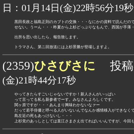
日：01月14日(金)22時56分19秒
黒田長政と福島正則のカブトの交換・・・なにかの資料で読んだので
せない。うーん・・・昨夏から上杉どっぷりなもんで、西国が手薄・
出所を思い出したら、報告致します。

トラマさん、第ニ回放送には上杉景勝が登場しますよ。
ひさびさに
(2359)
投稿
(金)21時44分17秒
やってきたらすごいじゃないですか！新人さんがいっぱい

って言ってる私も新参者でーす。みなさんよろしくです。

関ヶ原ですが・・・あんまり興味わかないなァー

だって若手俳優と呼べる人がいないんでなんか感情移入ができなくて
島左近の死もあっけないし・・・

上杉党のあっしとしては直江さまさえ出てればいいんですが、今回