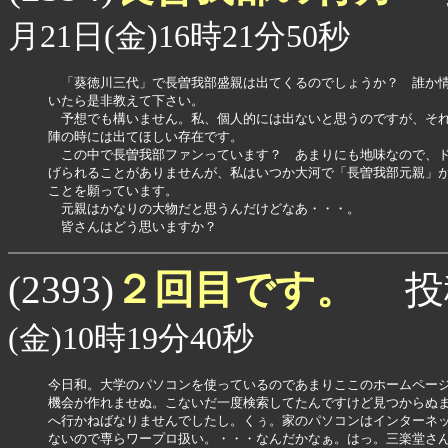
月21日(金)16時21分50秒
　「葵徳川三代」で長曽我部盛親は出てくるのでしょうか？　誰か情
いたら是非教えて下さい。

　予想でも構いません。私、個人的には出ないと思うのですが、それ
陣の時には出てほしい存在です。

　この中で長曽我部ファンっています？　あまりにも地味なので、ド
げられることがありませんが、私はいつか大河で「長曽我部元親」が
ことを願っています。

　元親はかなりの大物だと思うんだけどなあ・・・。

　皆さんはどう思いますか？　
２回目です。
(2393)
投
(金)10時19分40秒
今日和。大学のパソコンを使っているのであまりここのホームページ
機会が作れませぬ。こないだ一度検索してたんですけど見つからぬま
へ行かねばなりませんでしたし。くぅ。家のパソコンはインターネッ
ないので専らワープロ扱い。・・・なんだかなぁ。はっ。三楽堂さん