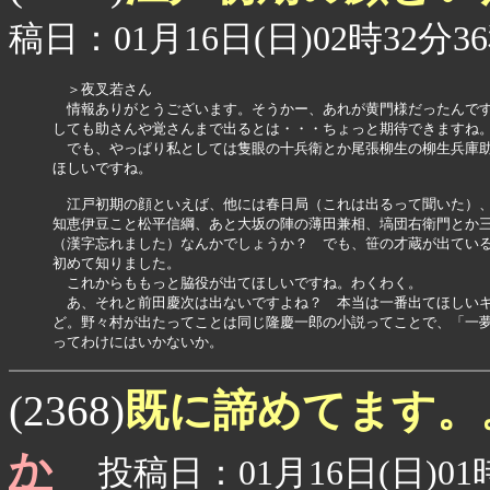
稿日：01月16日(日)02時32分3
　＞夜叉若さん

　情報ありがとうございます。そうかー、あれが黄門様だったんです
しても助さんや覚さんまで出るとは・・・ちょっと期待できますね。
　でも、やっぱり私としては隻眼の十兵衛とか尾張柳生の柳生兵庫助
ほしいですね。

　江戸初期の顔といえば、他には春日局（これは出るって聞いた）、
知恵伊豆こと松平信綱、あと大坂の陣の薄田兼相、塙団右衛門とか三
（漢字忘れました）なんかでしょうか？　でも、笹の才蔵が出ている
初めて知りました。

　これからももっと脇役が出てほしいですね。わくわく。

　あ、それと前田慶次は出ないですよね？　本当は一番出てほしいキ
ど。野々村が出たってことは同じ隆慶一郎の小説ってことで、「一夢
ってわけにはいかないか。
既に諦めてます。
(2368)
か
投稿日：01月16日(日)01時