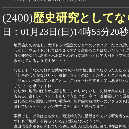
歴史研究としてな
(2400)
日：01月23日(日)14時55分20秒
地元協力の有無も、大河ドラマ選定のひとつのファクターだとは思い
しかし、ウェイトとしてはあまり大きく占めることはないだろうと思
直江兼続などは新潟・米沢にそれぞれ支部をもうけて大河ドラマ実現
きかけているようですが・・・。

わたしも「なんで好きな武将のゆかりの地に生まれなかったんだろう
「仕事の心配がなけりゃ、引越しちゃうのに」とか考えたこともあり
「地元」から離れていることは、これから研究する上ではあまりハン
じない、と思いますね。

たしかに地元のほうが史跡も見てまわりやすいし、史料が集められて
もある。楽しいイベントもありそうだけど、今は、首都圏にいて国会
はじめ史料が閲覧しやすい環境や、新幹線で各地方へのアクセスも比
まれている・・・といい方向に考えようと思ってます。

学界でも、以前はともかく、最近精力的に活動されている研究者をみ
ずしも「地縁」を持っているとは限らないようです。

織田信長家臣を研究している谷口克広氏は北海道出身で現在は神奈川