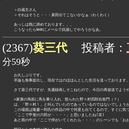
＞白蔵主さん

＞それはそうと・・・真田出てこないかなぁ（わくわく）

あっしは既に諦めております。。。

こうなったらNHKにメールで抗議してやろうかなあ。
葵三代
(2367)
投稿者：
分59秒
お久しぶりです。

卒論も無事提出し、現在ではのほほんとした生活を送っております。
さて葵三代ですが、先週録画しそこねたので、今日の再放送でようやく見
>家康の馬前に馬を乗り入れ、怒られた野々村四郎右衛門（？）

は、「野々村！」と叫んでいたのであっているのではないでしょうか
この場面は隆慶一郎氏の作品の中で何度も出てくるので、すぐに気づ
「ここで甲斐の六郎が・・・・」と思いましたね(笑)

あと雨の中で「ここで倅がいてくれたら・・・」のシーンでも「おお