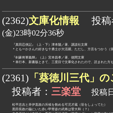
文庫化情報
(2362)
投稿
(金)23時02分36秒
『真田忍侠記』（上・下）津本陽／著、講談社文庫

＊ともーかさんの好きな十勇士が大活躍。ただし、方言をつかう（笑
『剣豪将軍義輝』（上）宮本昌孝／著、徳間文庫

「葵徳川三代」の
(2361)
投稿者：
三楽堂
投稿日：
松平忠吉と井伊直政の斥候を咎める可児才蔵（笹をしょってた）

黒田長政の脇にいた赤い甲冑姿の武将は菅大和（？）
