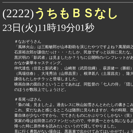
うちもＢＳなし
(2222)
23日(火)11時19分01秒
＃なおぞうさん

「風林火山」は三船敏郎が山本勘助を演じたやつですよね？萬屋錦之
石原裕次郎が謙信だっけ・・・たしか、民放でずっと以前に見たな。
黒沢明の「影武者」は見ましたか？うちに公開時のパンフレットがあ
かなか豪華キャスティング。

仲代達也（信玄と影武者）、山崎努（武田信綱）、萩原健一（勝頼）
（馬場信春）、大滝秀治（山県昌景）、根津甚八（土屋昌次）、隆大
謙信もたしかチラッと登場しました。

映画自体の面白さということであれば、同監督の「七人の侍」「隠し
のほうが数段上でしょうけど。

＃長尾っぽさん

「梟の城」見ましたよ。過去レスに秋山如雪さんとわたしの書きこみ
これ、変だなあと感じるところは随所に見られますが、今の時期、歴
量自体が少ないですから、でてきたものにかぶりつくしかない（笑）
実家の母は佐田啓ニのファンだったので、中井貴一とかも気になるよ
帰った時に原作本を読みたいというので貸してやりました。

見に行く勇気がない場合は、黒装束で出かけてみてはいかがでしょう