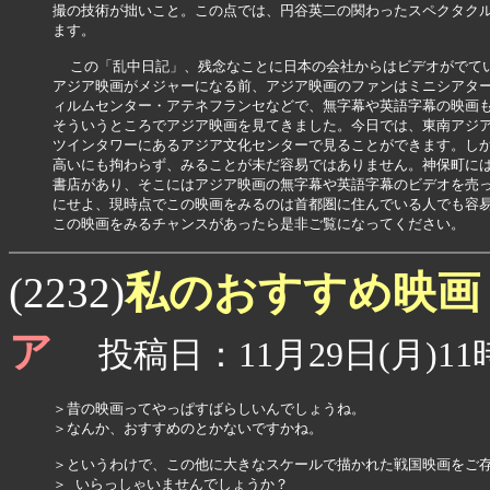
撮の技術が拙いこと。この点では、円谷英二の関わったスペクタクル
ます。

  この「乱中日記」、残念なことに日本の会社からはビデオがでてい
アジア映画がメジャーになる前、アジア映画のファンはミニシアター
ィルムセンター・アテネフランセなどで、無字幕や英語字幕の映画も
そういうところでアジア映画を見てきました。今日では、東南アジア
ツインタワーにあるアジア文化センターで見ることができます。しか
高いにも拘わらず、みることが未だ容易ではありません。神保町には
書店があり、そこにはアジア映画の無字幕や英語字幕のビデオを売っ
にせよ、現時点でこの映画をみるのは首都圏に住んでいる人でも容易
この映画をみるチャンスがあったら是非ご覧になってください。
私のおすすめ映
(2232)
ア
投稿日：11月29日(月)11時
＞昔の映画ってやっぱすばらしいんでしょうね。

＞なんか、おすすめのとかないですかね。

＞というわけで、この他に大きなスケールで描かれた戦国映画をご存
＞ いらっしゃいませんでしょうか？
