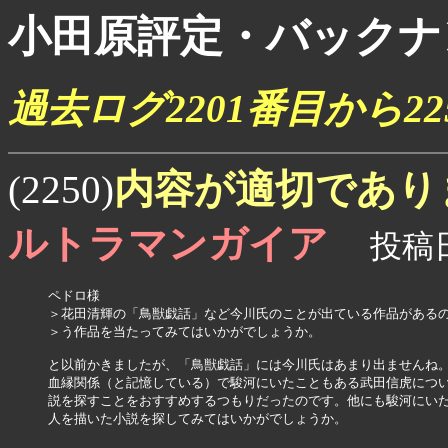
小田原評定・バックナ
過去ログ2201番目から2
内容が適切であり
(2250)
ルトラマンガイア
投稿日：
ペドロ様

＞花田清輝の「鳥獣戯話」など今川氏のことが出ている作品があるの
＞う作品を当たってみてはいかがでしょうか。

と以前かきましたが、「鳥獣戯話」には今川氏はあまり出ませんね。
血縁関係（と記憶している）で駿河にいたこともある武田信虎につい
説を探すことをおすすめするつもりだったのです。他にも駿河にいた
人を描いた小説を探してみてはいかがでしょうか。
