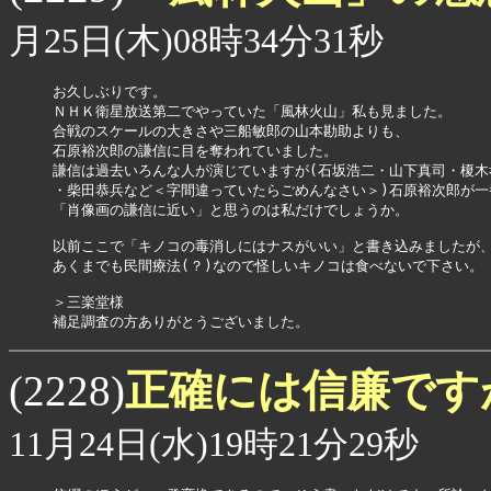
月25日(木)08時34分31秒
お久しぶりです。

ＮＨＫ衛星放送第二でやっていた「風林火山」私も見ました。

合戦のスケールの大きさや三船敏郎の山本勘助よりも、

石原裕次郎の謙信に目を奪われていました。

謙信は過去いろんな人が演じていますが(石坂浩二・山下真司・榎木孝
・柴田恭兵など＜字間違っていたらごめんなさい＞)石原裕次郎が一番
「肖像画の謙信に近い」と思うのは私だけでしょうか。

以前ここで「キノコの毒消しにはナスがいい」と書き込みましたが、
あくまでも民間療法(？)なので怪しいキノコは食べないで下さい。

＞三楽堂様

補足調査の方ありがとうございました。
正確には信廉です
(2228)
11月24日(水)19時21分29秒