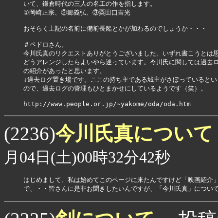
いて、鎌倉時代の三人の名工の作を指します。

①岡崎正宗、②郷義弘、③粟田口吉光

おそらく上記の名前に備前長船とかが加わるのでしょうか・・・

＃ペドロさん。

今川氏真のリクエストありがとうございました。いずれ書こうとは思
どうアレンジしたらよいやら迷っています。今川氏に関しては過去ロ
の紹介があったと思います。

↓過去ログ置き場です。ここの持ち主である城主がさぼっているとい
ので、過去ログの管理もひとまかせにしているようです（笑）。

今川氏真について
(2236)
月04日(土)00時32分42秒
はじめまして、私は始めてこのページに来たんですけど「映画紹介」な
で、・・皆さんに是非お聞きしたいんですが、「今川氏真」につい