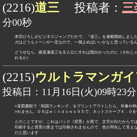
道三
(2216)
投稿者：
三
分00秒
本宮ひろしがビジネスジャンプだかで、『道三』を連載開始しました
ガはどうもトーンが一定なので、一個よめばいいかなと思っているん
どうせなら、曲直瀬道三を主人公にすれば面白かったのに（それじゃ
れるか）
ウルトラマンガ
(2215)
投稿日：11月16日(火)09時23分
>某図書館で「戦国ランキング」をプリントアウトしたら、肖像や枠
>れません。ＯＳはｗｉｎｄｏｗｓ９５で、ネットスケープ４．０を
とのことですが、これはバック（背景）が黒で、文字が白だからでは
印刷すると背景の黒までは印刷されませんので、色が同化して見えな