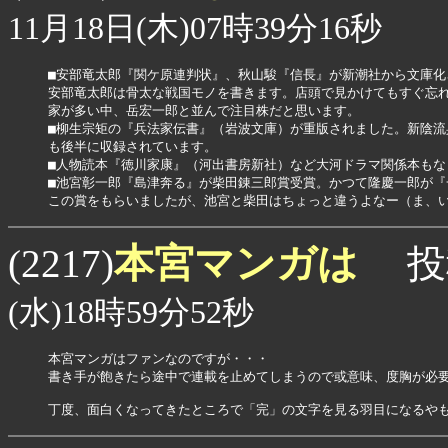
11月18日(木)07時39分16秒
■安部竜太郎『関ケ原連判状』、秋山駿『信長』が新潮社から文庫化
安部竜太郎は骨太な戦国モノを書きます。店頭で見かけてもすぐ忘れ
家が多い中、岳宏一郎と並んで注目株だと思います。

■柳生宗矩の『兵法家伝書』（岩波文庫）が重版されました。新陰流
も後半に収録されています。

■人物読本『徳川家康』（河出書房新社）など大河ドラマ関係本もな
■池宮彰一郎『島津奔る』が柴田錬三郎賞受賞。かつて隆慶一郎が『
本宮マンガは
(2217)
投
(水)18時59分52秒
本宮マンガはファンなのですが・・・

書き手が飽きたら途中で連載を止めてしまうので或意味、度胸が必要