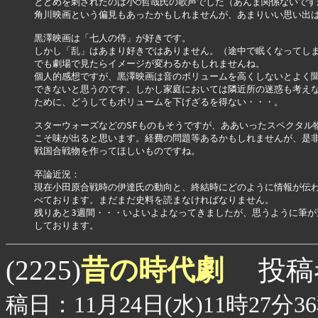
とどめを刺されたのは小○哲哉氏の歌声でした（あんま関係ないですが
角川映画という偏見もあったかもしれませんが、あまりいい思い出は残
黒澤映画は「七人の侍」が好きです。

しかし「乱」はあまり好きではありません。（途中で眠くなってしまった
でも劇場で見たらイメージが変わるかもしれませんね。

個人的感想ですが、黒澤映画は音のボリュームを高くしないとよく聞
できないと思うのです。しかし家庭においては隣近所の迷惑も考えな
ために、どうしてもボリュームを下げざるを得ない・・・。

スターウォーズなどのSFものもそうですが、ああいったスペクタル物
こそ味が出ると思います。経費の問題等あるかもしれませんが、是非C
戦国合戦物を作ってほしいものですね。

卒論近況：

現在小田原合戦時の伊達氏の動向と、終結時にどのように情報が伝わ
べております。まだまだ史料を読まなければなりません。

残りあと3週間・・・いよいよよなってきましたが、思うように筆が
昔の時代劇
(2225)
投稿
稿日：11月24日(水)11時27分3