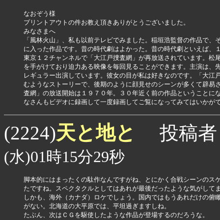
なおぞう様

プリントアウトの件お教え頂きありがとうございました。

みなさまへ

「風林火山」、私も以前テレビでみました。稲垣浩監督の作品で、そ
に入った作品です。昔の時代劇はよかった。昔の時代劇といえば、１
東京１２チャンネルで「大江戸捜査網」が再放送されています。松尾
を手がけており迫力ある映像を毎回見ることができます。主演は、先
レギュラー出演しています。彼女の目が私は好きなのです。「大江戸
むようなストーリーで、後期のように顔見せのシーンが多くて辟易さ
査網」の放送開始は１９７０年。３０年近く前の作品ということにな
なさんもビデオに録画して一度録画してご覧になってみてはいかが
天と地と
(2224)
投稿者
(水)01時15分29秒
脚本的にはまったくの駄作なんですがね、とにかく合戦シーンのスケ
たですね。スペクタクルとしてはあれが最後だったような気がしてま
しかも、海外（カナダ）ロケでしょう。国内ではもうあれだけの俯瞰
がない。北海道の大平原では、平坦過ぎますしね。

たぶん、次はＣＧを駆使したような作品が登場するのだろうな。
