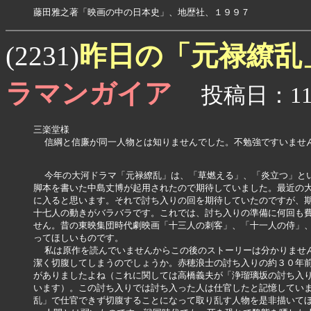
藤田雅之著「映画の中の日本史」、地歴社、１９９７
昨日の「元禄繚乱
(2231)
ラマンガイア
投稿日：11月
三楽堂様

  信綱と信廉が同一人物とは知りませんでした。不勉強ですいません
  今年の大河ドラマ「元禄繚乱」は、「草燃える」、「炎立つ」とい
脚本を書いた中島丈博が起用されたので期待していました。最近の大
に入ると思います。それで討ち入りの回を期待していたのですが、期
十七人の動きがバラバラです。これでは、討ち入りの準備に何回も費
せん。昔の東映集団時代劇映画「十三人の刺客」、「十一人の侍」、
ってほしいものです。

  私は原作を読んでいませんからこの後のストーリーは分かりません
潔く切腹してしまうのでしょうか。赤穂浪士の討ち入りの約３０年前
がありましたよね（これに関しては高橋義夫が「浄瑠璃坂の討ち入り
います）。この討ち入りでは討ち入った人は仕官したと記憶していま
乱」で仕官できず切腹することになって取り乱す人物を是非描いてほ