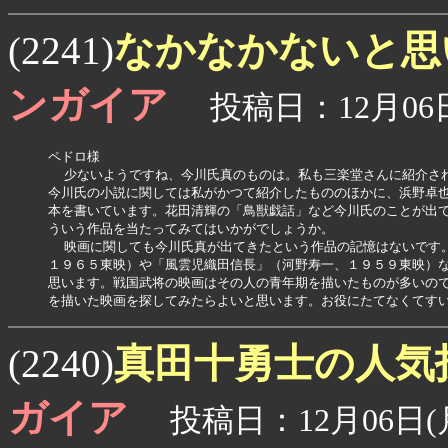
なかなかないと
(2241)
ンガイア
投稿日：12月06日(
ペドロ様

  少ないようですね、今川氏真のものは。私も三楽堂さんに紹介され
今川氏の小説に関しては私がかつて紹介したもののほかに、浜野卓也
本を書いています。花田清輝の「鳥獣戯話」など今川氏のことが出て
ういう作品を当たってみてはいかがでしょうか。

  映画に関しても今川氏真が出てきたという作品の記憶はないです。
１９６５東映）や「風雲児織田信長」（河野寿一、１９５９東映）な
思います。戦国武将の映画はその人の青年期を描いたものが多いので
を描いた映画を探してみたらよいと思います。お役にたてなくてす
真田十勇士の人気
(2240)
ガイア
投稿日：12月06日(月