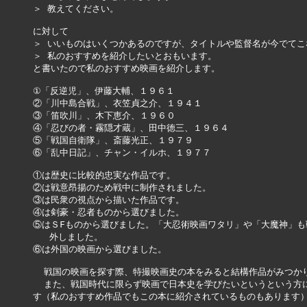
＞ 教えてください。

に対して

＞ いいものはいくつかあるのですが、タイトルや監督名が今でてこ
＞ 私のおすすめを紹介したいとおもいます。

と書いたので私のおすすめ映画を紹介します。

①「反逆児」、伊藤大輔、１９６１

②「川中島合戦」、衣笠貞之介、１９４１

③「笛吹川」、木下恵介、１９６０

④「忍びの者・霧隠才蔵」、田中徳三、１９６４

⑤「戦国自衛隊」、斎藤光正、１９７９

⑥「乱中日記」、チャン・イルホ、１９７７

①は歴史に比較的忠実な作品です。

②は戦意昂揚のため戦中に制作されました。

③は民衆の視点から描いた作品です。

④は剣豪・忍者ものから選びました。

⑤はＳFものから選びました。「大忍術映画ワタリ」や「大魔神」も
   外しました。

⑥は外国の映画から選びました。

  戦国の映画を探す際、特撮映画史の本をみると結構作品がみつかり
  また、戦国時代に限らず映画で日本史を学びたいというという方に
す（私のおすすめ作品でもこの本に紹介されているものもあります）