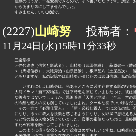
信綱のほうが、一発変換できるので、そう書いただけです。所詮、お
からあまり気にしてませんでした。

すみません、いい加減で。
山崎努
(2227)
投稿者：
11月24日(水)15時11分33秒
三楽堂様

＞仲代達也（信玄と影武者）、山崎努（武田信綱）、萩原健一（勝頼
＞（馬場信春）、大滝秀治（山県昌景）、根津甚八（土屋昌次）、隆
とありますが、私の記憶では山崎努が演じたのは武田信廉。私の記憶
　　いずれにせよ山崎努は、光あるところに必ず存在する影の役を好
大河ドラマ「新平家物語」では平時忠を演じていましたっけ。彼は補
な役者ではないでしょうか。黒沢映画「天国と地獄」（全三十本の黒
の冷酷な犯人の役も演じていましたよね。クールな役でいい味をだし
　その一方で「必殺仕置人」・「新・必殺仕置人」では念仏の鉄。不
になり、徐々に殺人を快楽と感じるようになり、女郎屋で息絶える人
っと情の勝る人物を演じていました。官軍の密偵だったのに、最終回
すため官軍を敵にしてしまいました。

　このように様々な役をこなす役者はめずらしいですね。山崎努のよ
正確俳優は今では貴重な存在のように思います。
