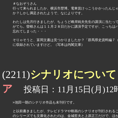
＃なおぞうさん

行って来られましたか、横浜市歴博。電車賃けっこうかかったんじゃ
か？しかし満足されたようで、なによりです。

わたしは先月行きましたが、ちょうど峰岸純夫先生の講演に当たって
がてら。曽根さんは１１月２８日だかに講演予定ですが、こっちはハ
忘れてしまった・・・

そりゃそうと、富岡文書は見つかりましたか？「群馬県史資料編７（
に収録されていますけど。（写本は内閣文庫）

シナリオについ
(2211)
ア
投稿日：11月15日(月)12時
>池田一朗のシナリオ作品も未刊行です。

と以前書きましたが、テレビドラマや映画のシナリオが刊行されるこ
のシリーズでも文庫化されたのは、金城哲夫と上原正三だけで、ほか