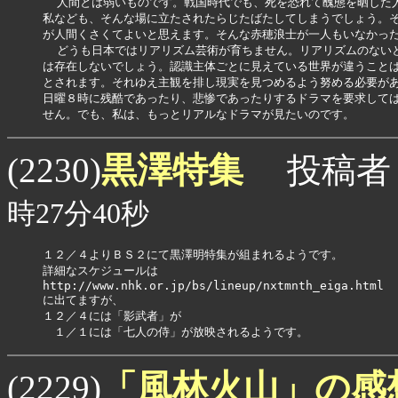
  人間とは弱いものです。戦国時代でも、死を恐れて醜態を晒した人
私なども、そんな場に立たされたらじたばたしてしまうでしょう。そ
が人間くさくてよいと思えます。そんな赤穂浪士が一人もいなかった
  どうも日本ではリアリズム芸術が育ちません。リアリズムのないと
は存在しないでしょう。認識主体ごとに見えている世界が違うことは
とされます。それゆえ主観を排し現実を見つめるよう努める必要があ
日曜８時に残酷であったり、悲惨であったりするドラマを要求しては
せん。でも、私は、もっとリアルなドラマが見たいのです。
黒澤特集
(2230)
投稿者
時27分40秒
１２／４よりＢＳ２にて黒澤明特集が組まれるようです。

詳細なスケジュールは

http://www.nhk.or.jp/bs/lineup/nxtmnth_eiga.html

に出てますが、

１２／４には「影武者」が

　１／１には「七人の侍」が放映されるようです。
「風林火山」の感
(2229)