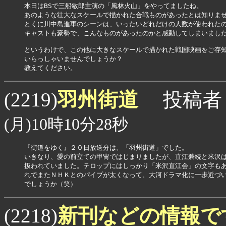
本日はBSで三船敏郎主演の「風林火山」をやってましたね。

あのような壮大なスケールで描かれた合戦ものがあったとは知りませ
とくに川中島進軍のシーンは、いったいどれだけの人数が使われたの
キャストも豪勢で、こんなものがあったのかと感動してしまいました
というわけで、この他に大きなスケールで描かれた戦国映画をご存知
いらっしゃいませんでしょうか？

教えてください。
羽州街道
(2219)
投稿者
(月)10時10分28秒
『街道をゆく』２０日放送分は、「羽州街道」でした。

いきなり、愛の前立ての甲冑ではじまりましたが、直江兼続と米沢は
扱われていました。テロップにはしっかり「米沢直江会」の文字もあ
れでまたＮＨＫとのパイプが太くなって、大河ドラマ化に一歩近づい
でしょうか（笑）
新刊などの情報で
(2218)