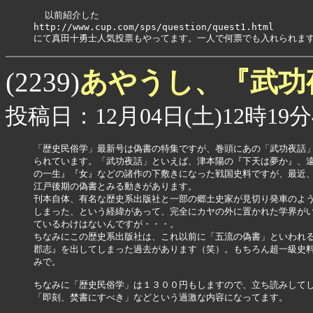
  以前紹介した

http://www.cup.com/sps/question/quest1.html

にて真田十勇士人気投票もやってます。一人で何票でも入れられま
あやうし、『武功
(2239)
投稿日：12月04日(土)12時19分
「歴史民俗学」最新号は偽書の特集ですが、巻頭にあの「武功夜話」
られています。「武功夜話」といえば、津本陽の『下天は夢か』、遠
の一生』『女』などの諸作の下敷きになった戦国史料ですが、最近、
江戸後期の偽書とみる動きがあります。

刊本自体、有名な歴史系出版社と一部の郷土史家が見切り発車のよう
しまった、という経緯があって、完全にカヤの外に置かれた学界がい
ているわけはないんですが・・・。

ちなみにこの歴史系出版社は、これ以前に「五流の偽書」といわれる
郡志』を出してしまった過去があります（笑）。もちろん超一級史料
みで。

ちなみに「歴史民俗学」は１３００円もしますので、立ち読みしてし
「即刻、焚書にすべき」などという過激な内容になってます。