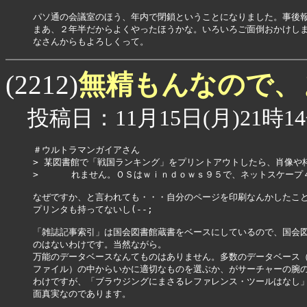
パソ通の会議室のほう、年内で閉鎖ということになりました。事後報
まあ、２年半だからよくやったほうかな。いろいろご面倒おかけしま
なさんからもよろしくって。
無精もんなので、
(2212)
投稿日：11月15日(月)21時14
＃ウルトラマンガイアさん

> 某図書館で「戦国ランキング」をプリントアウトしたら、肖像や
>      れません。ＯＳはｗｉｎｄｏｗｓ９５で、ネットスケープ
なぜですか、と言われても・・・自分のページを印刷なんかしたこと
プリンタも持ってないし(--;

「雑誌記事索引」は国会図書館蔵書をベースにしているので、国会図
のはないわけです。当然ながら。

万能のデータベースなんてものはありません。多数のデータベース（
ファイル）の中からいかに適切なものを選ぶか、がサーチャーの腕の
わけですが、「ブラウジングにまさるレファレンス・ツールはなし」
面真実なのであります。
