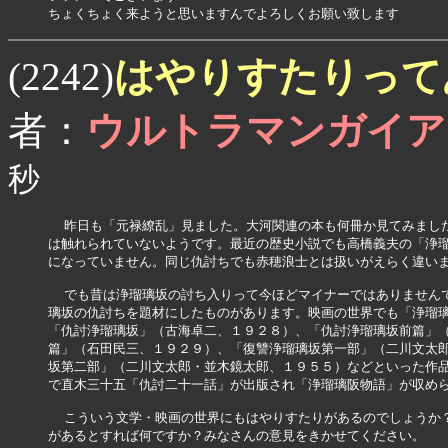
ちょくちょく来ようと思いますんでよろしくお願い致します
はやりすたりって
(2242)
者：
ウルトラマンガイア
秒
  昨日も「元禄繚乱」見ました。大河関連の本も何冊か見てみまし
は触れられていないようです。最近の歴史小説でも高橋義夫の「浄瑠
になっていません。同じ仇討ちでも赤穂浪士とは扱いがえらく違いま
  でも昔は浄瑠璃坂の討ち入りって今ほどマイナーではありません
璃坂の仇討ちを題材にしたものがあります。映画の世界でも「浄瑠璃
「仇討浄瑠璃坂」（古海卓二、１９２８）、「仇討浄瑠璃坂前篇」（
篇」（石田民三、１９２９）、「復讐浄瑠璃坂第一部」（二川文太郎
坂第二部」（二川文太郎・並木鏡太郎、１９５５）などといった作品
で直木三十五「仇討二十一話」が出版され「浄瑠璃阪物語」が収めら
  こういう文学・映画の世界にもはやりすたりがあるのでしょうか
があるとすれば何ですか？みなさんの意見をきかせてください。