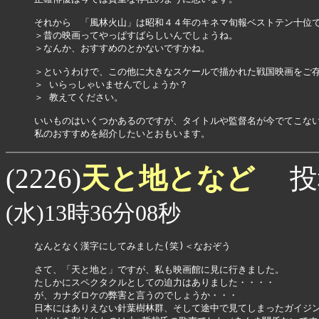
それから　「風林火山」は昭和４４年のキネマ旬報ベストテン十位で
＞昔の映画ってやっぱすばらしいんでしょうね。

＞なんか、おすすめのとかないですかね。

＞というわけで、この他に大きなスケールで描かれた戦国映画をご存
＞ いらっしゃいませんでしょうか？

＞ 教えてください。

いいものはいくつかあるのですが、タイトルや監督名が今でてこない
私のおすすめを紹介したいとおもいます。
天と地となど
(2226)
投
(水)13時36分08秒
なんとなく漢字にしてみました(笑)＜なおぞう

さて、「天と地と」ですが、私も映画館に見に行きました。

たしかにスペクタクルとしての迫力はありました・・・・

が、カナダロケの弊害と言うのでしょうか・・・

日本にはありえない針葉樹林群、そして途中で見てしまったガイジン