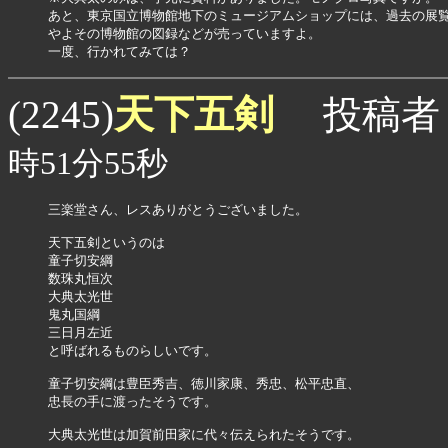
あと、東京国立博物館地下のミュージアムショップには、過去の展覧
やよその博物館の図録などが売っていますよ。

天下五剣
(2245)
投稿者
時51分55秒
三楽堂さん、レスありがとうございました。

天下五剣というのは

童子切安綱

数珠丸恒次

大典太光世

鬼丸国綱

三日月左近

と呼ばれるものらしいです。

童子切安綱は豊臣秀吉、徳川家康、秀忠、松平忠直、

忠長の手に渡ったそうです。

大典太光世は加賀前田家に代々伝えられたそうです。
