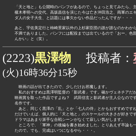
「天と地と」も公開時のパンフがあるので、ちょっと見てみたら、主
榎木孝明への交代、高坂昌信を演じた今は亡き沖田浩之、両軍のエキ
ダ人の女子大生、と話題には事欠かない作品だったんですが・・・

あと、宇佐美定行と柿崎景家以外の上杉家臣団の誰が誰なのかわから
不満でありました。パンフには配役までは出ているので「おー、色部
んかい」と（笑）。
黒澤物
(2223)
投稿者：
(火)16時36分15秒
　映画の話が出てきたので、少しだけお邪魔します。

　私のおすすめは黒澤明監督の「影武者」です。確かヴェネチアだか
映画賞を取った作品ですよね？　武田信玄と影武者が主人公なのです
名作です。

　あと、同じく黒澤の「乱」とか「七人の侍」とかもおすすめですね
だけでいえば、個人的に「天と地と」のスケールの大きさが好きです
ドラマはあまり派手な合戦シーンがなくて寂しい気がします。

　ところで、「軍神」の後編を書き始めました。とりあえず卒論も一
たので。でも、完成はいつになるやら・・・。