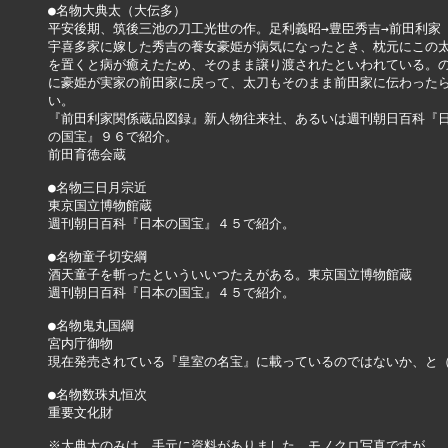
●名物大典太（大伝多）

平安後期、筑後三池の刀工光世の作。足利義昭→豊臣秀吉→前田利家

宇喜多家に嫁した秀吉の養女豪姫が病気になったとき、枕元にこの太
を置くと病が癒えたため、そのまま譲り渡されたといわれている。の
に豪姫が実家の前田家に戻って、太刀もそのまま前田家に伝わったら
い。

『前田利家関係蔵品図録』新人物往来社、あるいは週刊朝日百科『日
の国宝』９６で紹介。

前田育徳会蔵

●名物三日月宗近

東京国立博物館蔵

週刊朝日百科『日本の国宝』４５で紹介。

●名物童子切安綱

酒天童子を斬ったといういいつたえがある。東京国立博物館蔵

週刊朝日百科『日本の国宝』４５で紹介。

●名物鬼丸国綱

宮内庁御物

現在発売されている『皇室の名宝』に載っているのではないか、と（
●名物数珠丸恒次

重要文化財

※大典太のみは、手元に資料がありました。モノクロ写真ですが。
