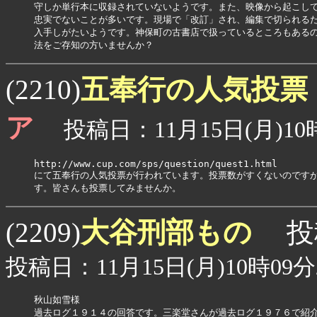
守しか単行本に収録されていないようです。また、映像から起こして
忠実でないことが多いです。現場で「改訂」され、編集で切られるた
入手しがたいようです。神保町の古書店で扱っているところもあるの
法をご存知の方いませんか？
五奉行の人気投票
(2210)
ア
投稿日：11月15日(月)10時
http://www.cup.com/sps/question/quest1.html

にて五奉行の人気投票が行われています。投票数がすくないのですが
す。皆さんも投票してみませんか。
大谷刑部もの
(2209)
投
投稿日：11月15日(月)10時09分
秋山如雪様

過去ログ１９１４の回答です。三楽堂さんが過去ログ１９７６で紹介