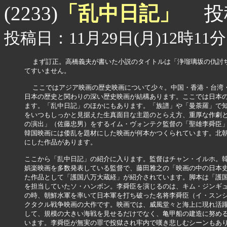
「乱中日記」
(2233)
投
投稿日：11月29日(月)12時11分
  まず訂正。高橋義夫が書いた小説のタイトルは「浄瑠璃坂の仇討ち
てすいません。

  ここではアジア映画の歴史映画について少々。中国・香港・台湾・
日本の歴史と関わりの深い歴史映画が結構あります。ここでは日本の
ます。「乱中日記」のほかにもあります。「族譜」や「曼荼羅」で知
をいつもしっかと見据えた生真面目な主題のとらえ方、重厚な作劇と
の演出」（佐藤忠男）をするイム・ヴォンテク監督の「聖雄李舜臣」
韓国映画には倭乱を題材にした映画が何本かつくられています。北朝
にした作品があります。

ここから「乱中日記」の紹介に入ります。監督はチャン・イルホ。韓
娯楽映画を多数発表している監督で、藤田雅之の「映画の中の日本史
た作品として「護国八万大蔵経」が紹介されています。脚本は「護国
を担当していたソ・ハンボン。李舜臣を演じるのは、キム・ジンギュ
の時、朝鮮水軍を率いて日本軍を打ち破った名将李舜臣（イ・スンシ
クタクル戦争映画の大作です。映画では、威風堂々と海上に現れ活躍
して、規模の大きい海戦を見せるだけでなく、亀甲船の建造に努める
います。李舜臣が無実の罪で投獄され牢内で嘆き悲しむシーンもあり